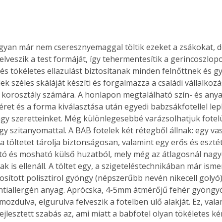
an már nem cseresznyemaggal töltik ezeket a zsákokat, d
felveszik a test formáját, így tehermentesítik a gerincoszlop
 és tökéletes ellazulást biztosítanak minden felnőttnek és g
ek széles skáláját készíti és forgalmazza a családi vállalko
korosztály számára. A honlapon megtalálható szín- és any
éret és a forma kiválasztása után egyedi babzsákfotellel le
y szeretteinket. Még különlegesebbé varázsolhatjuk fotel
gy szitanyomattal. A BAB fotelek két rétegből állnak: egy va
a töltetet tárolja biztonságosan, valamint egy erős és eszté
tó és mosható külső huzatból, mely még az átlagosnál nag
 is ellenáll. A töltet egy, a szigeteléstechnikában már ismert
osított polisztirol gyöngy (népszerűbb nevén nikecell golyó
antiallergén anyag. Aprócska, 4-5mm átmérőjű fehér gyöngy
ozdulva, elgurulva felveszik a fotelben ülő alakját. Ez, val
jlesztett szabás az, ami miatt a babfotel olyan tökéletes kén