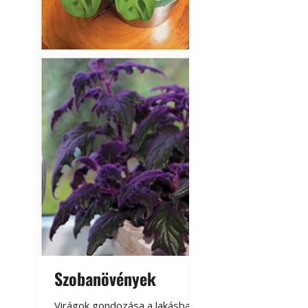
Szobanövények
Virágoskert: k
teraszon, laká
Virágok gondozása a lakásban,