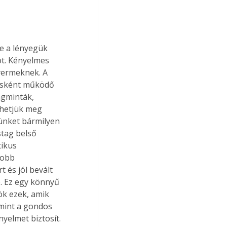
e a lényegük 
ot. Kényelmes 
yermeknek. A 
zásként működő 
agminták, 
phetjük meg 
ünket bármilyen 
stag belső 
tikus 
yobb 
 és jól bevált 
). Ez egy könnyű 
ök ezek, amik 
amint a gondos 
yelmet biztosít. 