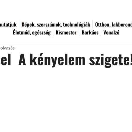
utatjuk
Gépek, szerszámok, technológiák
Otthon, lakberen
Életmód, egészség
Kismester
Barkács
Vonalzó
 olvasás
el  A kényelem szigete