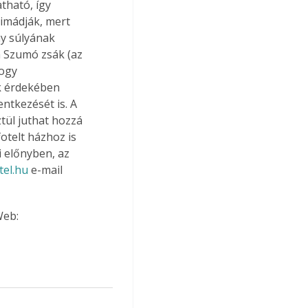
tható, így 
imádják, mert 
y súlyának 
 Szumó zsák (az 
ogy 
k érdekében 
ntkezését is. A 
ztül juthat hozzá 
telt házhoz is 
i előnyben, az 
tel.hu
 e-mail 
Web: 