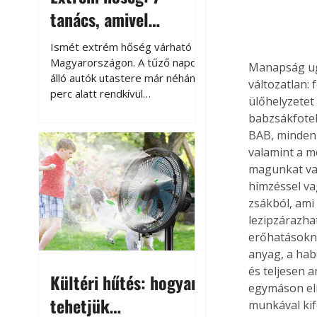
tanács, amivel
megóvhatjuk
Ismét extrém hőség várható
autónkat a nyári
Magyarországon. A tűző napon
Manapság ugy
álló autók utastere már néhány
károktól
változatlan: 
perc alatt rendkívül
ülőhelyzetet
felmelegszik, és rövid időn belül
babzsákfotel
akár a 60-70 °C-ot is
BAB, minden 
megközelítheti. Ez nemcsak a
valamint a m
beszállást teszi kellemetlenné,
magunkat vag
hanem az autó állapotára és a
hímzéssel va
benne hagyott tárgyakra is
káros hatással lehet. Néhány
zsákból, ami 
egyszerű óvintézkedéssel
lezipzárazha
azonban jelentősen
erőhatásoknak
csökkenthetjük a hőség káros
anyag, a hab
hatásait.
és teljesen 
Kültéri hűtés: hogyan
egymáson elm
tehetjük
munkával kife