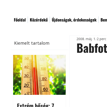
Főoldal
Közérdekű
Újdonságok, érdekességek
Bem
2008. máj. 1.
2 perc
Babfot
Kiemelt tartalom
Extrém hőség: 7