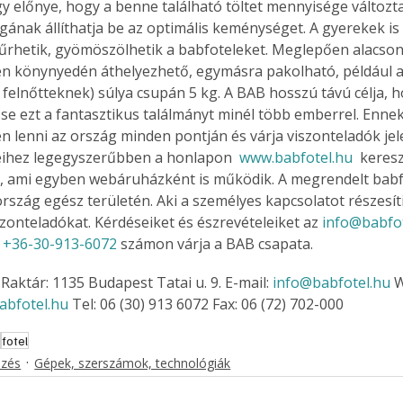
gy előnye, hogy a benne található töltet mennyisége változta
ának állíthatja be az optimális keménységet. A gyerekek is 
rhetik, gyömöszölhetik a babfoteleket. Meglepően alacson
n könynyedén áthelyezhető, egymásra pakolható, például a
t felnőtteknek) súlya csupán 5 kg. A BAB hosszú távú célja, h
e ezt a fantasztikus találmányt minél több emberrel. Enne
en lenni az ország minden pontján és várja viszonteladók jele
ihez legegyszerűbben a honlapon  
www.babfotel.hu
  keres
, ami egyben webáruházként is működik. A megrendelt babfo
 ország egész területén. Aki a személyes kapcsolatot részesít
szonteladókat. Kérdéseiket és észrevételeiket az 
info@babfo
 
+36-30-913-6072
 számon várja a BAB csapata.
Raktár: 1135 Budapest Tatai u. 9. E-mail: 
info@babfotel.hu
 
abfotel.hu
 Tel: 06 (30) 913 6072 Fax: 06 (72) 702-000
r
fotel
ezés
Gépek, szerszámok, technológiák