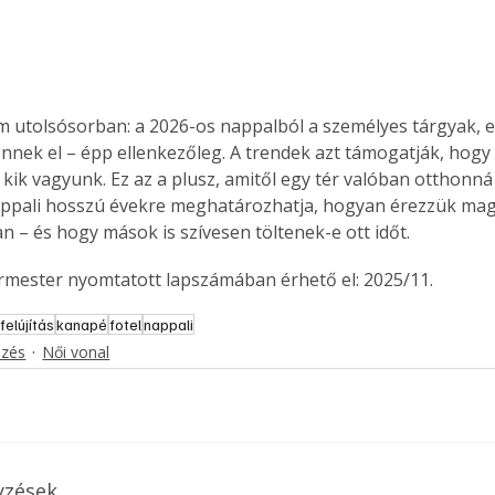
m utolsósorban: a 2026-os nappalból a személyes tárgyak, 
nnek el – épp ellenkezőleg. A trendek azt támogatják, hogy
ik vagyunk. Ez az a plusz, amitől egy tér valóban otthonná v
appali hosszú évekre meghatározhatja, hogyan érezzük mag
 – és hogy mások is szívesen töltenek-e ott időt.
ermester nyomtatott lapszámában érhető el: 2025/11.
felújítás
kanapé
fotel
nappali
ezés
Női vonal
yzések