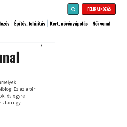
FELIRATKOZÁS
dezés
Építés, felújítás
Kert, növényápolás
Női vonal
nnal
amelyek 
log. Ez az a tér, 
ok, és egyre 
sztán egy 