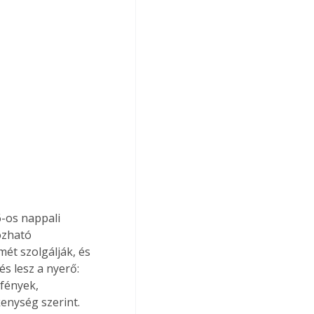
-os nappali 
ozható 
t szolgálják, és 
s lesz a nyerő: 
fények, 
enység szerint. 