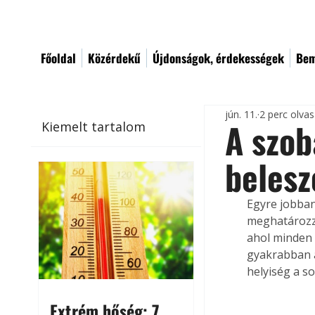
Főoldal
Közérdekű
Újdonságok, érdekességek
Bem
jún. 11.
2 perc olva
A szob
Kiemelt tartalom
belesz
Egyre jobban
meghatározzá
ahol minden ö
gyakrabban a
helyiség a s
Extrém hőség: 7