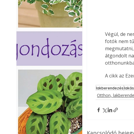
Végül, de ne
fotók nem tű
megmutatni, k
átgondolt n
otthonunkban
A cikk az Ez
lakberendezés
lakás
Otthon, lakberend
Kapcsolódó bejeg