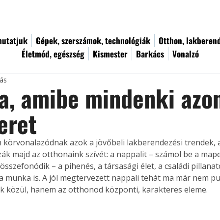
utatjuk
Gépek, szerszámok, technológiák
Otthon, lakberen
Életmód, egészség
Kismester
Barkács
Vonalzó
sás
a, amibe mindenki azo
eret
 körvonalazódnak azok a jövőbeli lakberendezési trendek, 
k majd az otthonaink szívét: a nappalit – számol be a mapeib
sszefonódik – a pihenés, a társasági élet, a családi pillanat
 munka is. A jól megtervezett nappali tehát ma már nem pu
ok közül, hanem az otthonod központi, karakteres eleme.