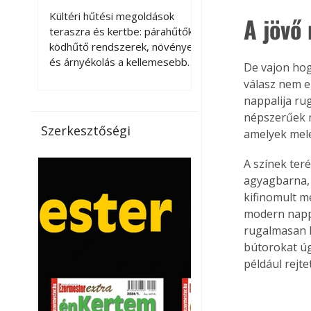
kellemesebbé a
Kültéri hűtési megoldások
A jövő
teraszt és a kertet?
teraszra és kertbe: párahűtők,
ködhűtő rendszerek, növények
és árnyékolás a kellemesebb
De vajon hog
nyári mikroklímáért. A kültéri
válasz nem e
hűtés kérdése az utóbbi
nappalija ru
években egyre nagyobb
népszerűek m
jelentőséget kapott, ahogy a
Szerkesztőségi
amelyek mele
nyári hőhullámok gyakoribbá és
intenzívebbé váltak. Míg
A színek teré
korábban elsősorban a beltéri
agyagbarna, 
klímaberendezések jelentették
kifinomult m
a megoldást a meleg ellen, ma
modern nappa
már egyre többen keresnek
olyan kültéri hűtési
rugalmasan k
lehetőségeket is, amelyek a
bútorokat úg
teraszok, erkélyek, kertek vagy
például rejte
vendégl