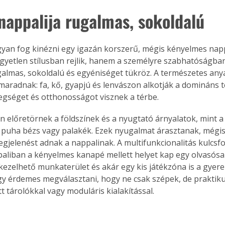
 nappalija rugalmas, sokoldalú
yan fog kinézni egy igazán korszerű, mégis kényelmes napp
gyetlen stílusban rejlik, hanem a személyre szabhatóságban.
galmas, sokoldalú és egyéniséget tükröz. A természetes any
aradnak: fa, kő, gyapjú és lenvászon alkotják a domináns t
gséget és otthonosságot visznek a térbe.
n előretörnek a földszínek és a nyugtató árnyalatok, mint a 
puha bézs vagy palakék. Ezek nyugalmat árasztanak, mégis
egjelenést adnak a nappalinak. A multifunkcionalitás kulcsf
liban a kényelmes kanapé mellett helyet kap egy olvasósa
ezelhető munkaterület és akár egy kis játékzóna is a gyere
y érdemes megválasztani, hogy ne csak szépek, de praktiku
tt tárolókkal vagy moduláris kialakítással.