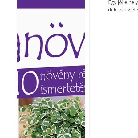
Egy jól elhel
Ezermester lapszámai. A
Ezermester lapszámai
dekoratív ele
Laptapir kényelmes megoldás,
Laptapir kényelmes 
mert: – t
mert: – t