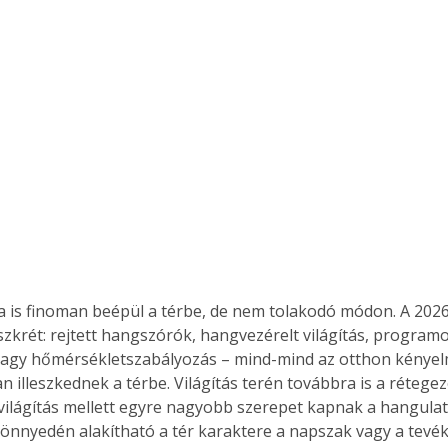
Együtt jobban megéri!
Bővebb információ itt!
k az
Együtt jobban megéri! A
mester
könyvek tetszőleges
er Old
párosítással kedvezményes
áron, 0 Ft postaköltséggel
ptapir új,
megrendelhetők!
és egyedi
tt
lvasására
a is finoman beépül a térbe, de nem tolakodó módon. A 2026
elefonon
iszkrét: rejtett hangszórók, hangvezérelt világítás, program
nyelmesen
agy hőmérsékletszabályozás – mind-mind az otthon kényelmé
ben vagy
t is
 illeszkednek a térbe. Világítás terén továbbra is a rétegezé
. Bárhol,
 világítás mellett egyre nagyobb szerepet kapnak a hangulat
ön élve
önnyedén alakítható a tér karaktere a napszak vagy a tevék
ashatók az