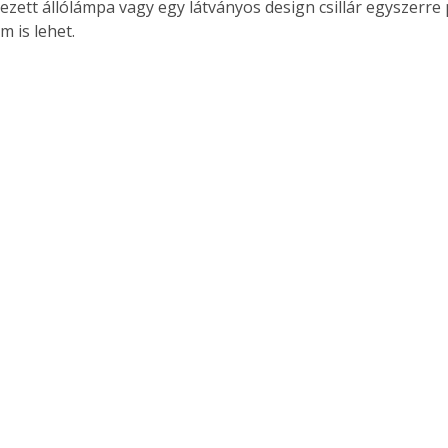
yezett állólámpa vagy egy látványos design csillár egyszerre 
. A
m is lehet.
megoldás,