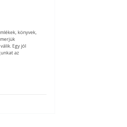
emlékek, könyvek, 
 merjük 
álik. Egy jól 
unkat az 