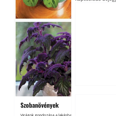
Szobanövények
Virágoskert: k
teraszon, laká
Virágok gondozása a lakásban,