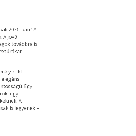
ali 2026-ban? A 
 A jövő 
agok továbbra is 
extúrákat, 
mély zöld, 
 elegáns, 
ontosságú. Egy 
rok, egy 
keknek. A 
sak is legyenek – 