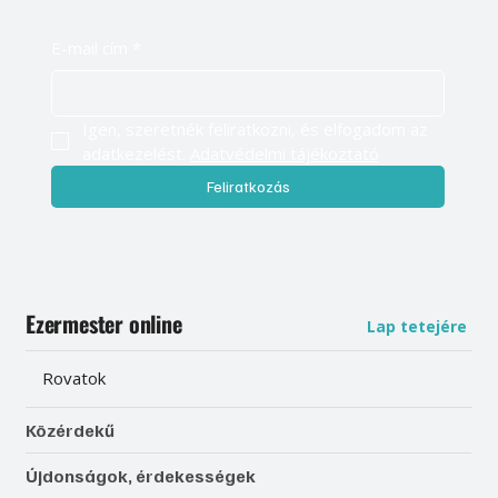
E-mail cím
*
Igen, szeretnék feliratkozni, és elfogadom az 
adatkezelést. 
Adatvédelmi tájékoztató
Feliratkozás
Ezermester online
Lap tetejére
Rovatok
Közérdekű
Újdonságok, érdekességek