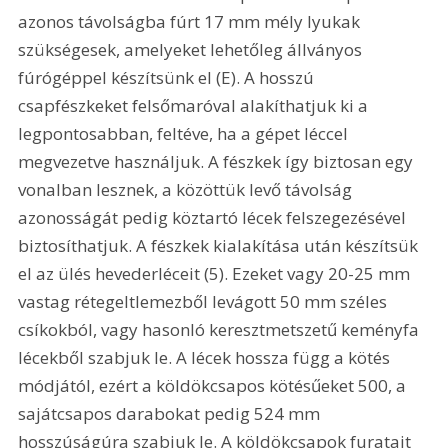
azonos távolságba fúrt 17 mm mély lyukak 
szükségesek, amelyeket lehetőleg állványos 
fúrógéppel készítsünk el (E). A hosszú 
csapfészkeket felsőmaróval alakíthatjuk ki a 
legpontosabban, feltéve, ha a gépet léccel 
megvezetve használjuk. A fészkek így biztosan egy 
vonalban lesznek, a közöttük levő távolság 
azonosságát pedig köztartó lécek felszegezésével 
biztosíthatjuk. A fészkek kialakítása után készítsük 
el az ülés hevederléceit (5). Ezeket vagy 20-25 mm 
vastag rétegeltlemezből levágott 50 mm széles 
csíkokból, vagy hasonló keresztmetszetű keményfa 
lécekből szabjuk le. A lécek hossza függ a kötés 
módjától, ezért a köldökcsapos kötésűeket 500, a 
sajátcsapos darabokat pedig 524 mm 
hosszúságúra szabjuk le. A köldökcsapok furatait 