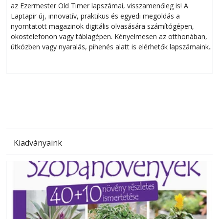
az Ezermester Old Timer lapszámai, visszamenőleg is! A
Laptapir új, innovatív, praktikus és egyedi megoldás a
L
nyomtatott magazinok digitális olvasására számítógépen,
okostelefonon vagy táblagépen. Kényelmesen az otthonában,
útközben vagy nyaralás, pihenés alatt is elérhetők lapszámaink.
ú
Bárhol, bármikor, akár külföldön élve vagy dolgozva is
B
olvashatók az Ezermester lapszámai. A Laptapir kényelmes
megoldás, mert: – t
Kiadványaink