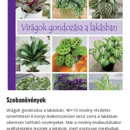
Szobanövények
Virágok gondozása a lakásban, 40+10 növény részletes
ismertetése! A könyv lexikonszerűen veszi sorra a lakásban
s
sikeresen tart­ha­tó növényeket. Már a növény kiválasztásakor
h
segítségünkre lesznek a leírások, mert pontosan megtudjuk,
k