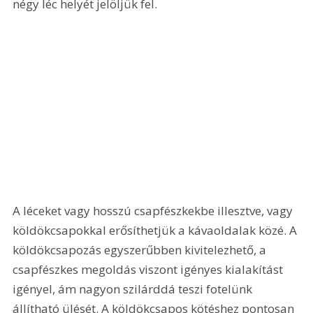
négy léc helyét jelöljük fel. 
A léceket vagy hosszú csapfészkekbe illesztve, vagy 
köldökcsapokkal erősíthetjük a kávaoldalak közé. A 
köldökcsapozás egyszerűbben kivitelezhető, a 
csapfészkes megoldás viszont igényes kialakítást 
igényel, ám nagyon szilárddá teszi fotelünk 
állítható ülését. A köldökcsapos kötéshez pontosan 