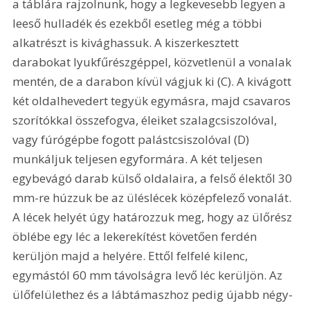
a táblára rajzolnunk, hogy a legkevesebb legyen a 
leeső hulladék és ezekből esetleg még a többi 
alkatrészt is kivághassuk. A kiszerkesztett 
darabokat lyukfűrészgéppel, közvetlenül a vonalak 
mentén, de a darabon kívül vágjuk ki (C). A kivágott 
két oldalhevedert tegyük egymásra, majd csavaros 
szorítókkal összefogva, éleiket szalagcsiszolóval, 
vagy fúrógépbe fogott palástcsiszolóval (D) 
munkáljuk teljesen egyformára. A két teljesen 
egybevágó darab külső oldalaira, a felső élektől 30 
mm-re húzzuk be az üléslécek középfelező vonalát. 
A lécek helyét úgy határozzuk meg, hogy az ülőrész 
öblébe egy léc a lekerekítést követően ferdén 
kerüljön majd a helyére. Ettől felfelé kilenc, 
egymástól 60 mm távolságra levő léc kerüljön. Az 
ülőfelülethez és a lábtámaszhoz pedig újabb négy-