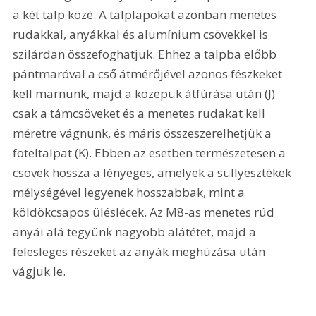
a két talp közé. A talplapokat azonban menetes 
rudakkal, anyákkal és alumínium csövekkel is 
szilárdan összefoghatjuk. Ehhez a talpba előbb 
pántmaróval a cső átmérőjével azonos fészkeket 
kell marnunk, majd a közepük átfúrása után (J) 
csak a támcsöveket és a menetes rudakat kell 
méretre vágnunk, és máris összeszerelhetjük a 
foteltalpat (K). Ebben az esetben természetesen a 
csövek hossza a lényeges, amelyek a süllyesztékek 
mélységével legyenek hosszabbak, mint a 
köldökcsapos üléslécek. Az M8-as menetes rúd 
anyái alá tegyünk nagyobb alátétet, majd a 
felesleges részeket az anyák meghúzása után 
vágjuk le. 