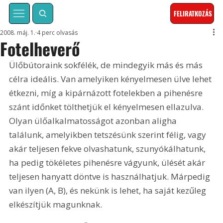
FELIRATKOZÁS
2008. máj. 1.
4 perc olvasás
Fotelheverő
Ülőbútoraink sokfélék, de mindegyik más és más 
célra ideális. Van amelyiken kényelmesen ülve lehet 
étkezni, míg a kipárnázott fotelekben a pihenésre 
szánt időnket tölthetjük el kényelmesen ellazulva. 
Olyan ülőalkalmatosságot azonban aligha 
találunk, amelyikben tetszésünk szerint félig, vagy 
akár teljesen fekve olvashatunk, szunyókálhatunk, 
ha pedig tökéletes pihenésre vágyunk, ülését akár 
teljesen hanyatt döntve is használhatjuk. Márpedig 
van ilyen (A, B), és nekünk is lehet, ha saját kezűleg 
elkészítjük magunknak.