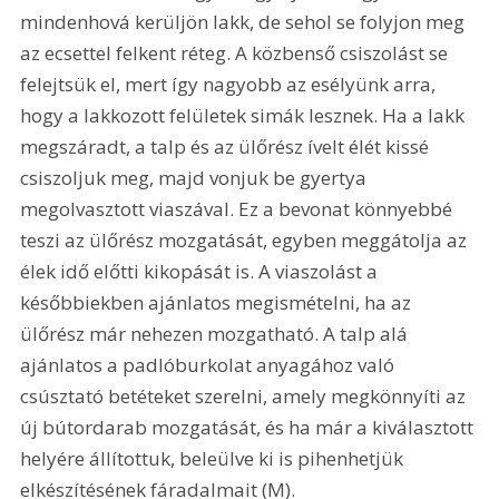
mindenhová kerüljön lakk, de sehol se folyjon meg 
az ecsettel felkent réteg. A közbenső csiszolást se 
felejtsük el, mert így nagyobb az esélyünk arra, 
hogy a lakkozott felületek simák lesznek. Ha a lakk 
megszáradt, a talp és az ülőrész ívelt élét kissé 
csiszoljuk meg, majd vonjuk be gyertya 
megolvasztott viaszával. Ez a bevonat könnyebbé 
teszi az ülőrész mozgatását, egyben meggátolja az 
élek idő előtti kikopását is. A viaszolást a 
későbbiekben ajánlatos megismételni, ha az 
ülőrész már nehezen mozgatható. A talp alá 
ajánlatos a padlóburkolat anyagához való 
csúsztató betéteket szerelni, amely megkönnyíti az 
új bútordarab mozgatását, és ha már a kiválasztott 
helyére állítottuk, beleülve ki is pihenhetjük 
elkészítésének fáradalmait (M). 