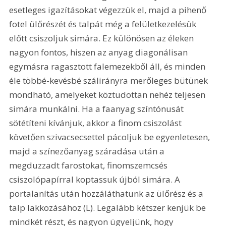
esetleges igazításokat végezzük el, majd a pihenő 
fotel ülőrészét és talpát még a felületkezelésük 
előtt csiszoljuk simára. Ez különösen az éleken 
nagyon fontos, hiszen az anyag diagonálisan 
egymásra ragasztott falemezekből áll, és minden 
éle többé-kevésbé szálirányra merőleges bütünek 
mondható, amelyeket köztudottan nehéz teljesen 
simára munkálni. Ha a faanyag színtónusát 
sötétíteni kívánjuk, akkor a finom csiszolást 
követően szivacsecsettel pácoljuk be egyenletesen, 
majd a színezőanyag száradása után a 
megduzzadt farostokat, finomszemcsés 
csiszolópapírral koptassuk újból simára. A 
portalanítás után hozzáláthatunk az ülőrész és a 
talp lakkozásához (L). Legalább kétszer kenjük be 
mindkét részt, és nagyon ügyeljünk, hogy 