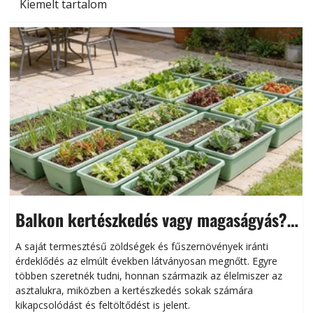
Kiemelt tartalom
Balkon kertészkedés vagy magaságyás?
Helytakarékos kertészkedés
A saját termesztésű zöldségek és fűszernövények iránti
érdeklődés az elmúlt években látványosan megnőtt. Egyre
többen szeretnék tudni, honnan származik az élelmiszer az
l
asztalukra, miközben a kertészkedés sokak számára
kikapcsolódást és feltöltődést is jelent.
é