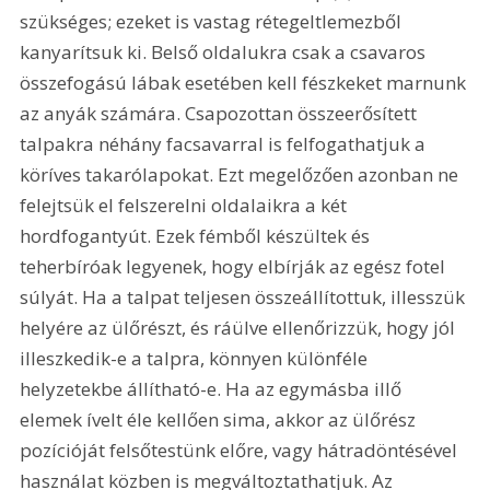
szükséges; ezeket is vastag rétegeltlemezből 
kanyarítsuk ki. Belső oldalukra csak a csavaros 
összefogású lábak esetében kell fészkeket marnunk 
az anyák számára. Csapozottan összeerősített 
talpakra néhány facsavarral is felfogathatjuk a 
köríves takarólapokat. Ezt megelőzően azonban ne 
felejtsük el felszerelni oldalaikra a két 
hordfogantyút. Ezek fémből készültek és 
teherbíróak legyenek, hogy elbírják az egész fotel 
súlyát. Ha a talpat teljesen összeállítottuk, illesszük 
helyére az ülőrészt, és ráülve ellenőrizzük, hogy jól 
illeszkedik-e a talpra, könnyen különféle 
helyzetekbe állítható-e. Ha az egymásba illő 
elemek ívelt éle kellően sima, akkor az ülőrész 
pozícióját felsőtestünk előre, vagy hátradöntésével 
használat közben is megváltoztathatjuk. Az 