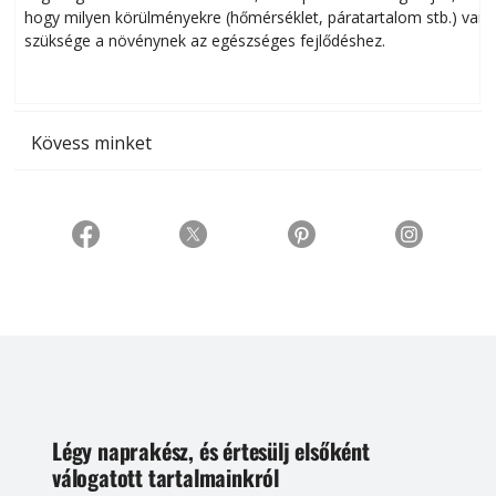
hogy milyen körülményekre (hőmérséklet, páratartalom stb.) van
szüksége a növénynek az egészséges fejlődéshez.
t
Kövess minket
Légy naprakész, és értesülj elsőként
válogatott tartalmainkról