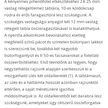
A kényelmes pihenőfotel elkészítéséhez 24-25 mm 
vastag rétegeltlemez táblára, 10-es köldökcsap 
rúdra és erős faragasztóra lesz szükségünk. A 
szükséges vastagságú anyagot két 12 mm vastag 
rétegelt tábla összeragasztásával is kialakíthatjuk. 
A nyersfa alkatrészek bevonásához esetleg 
megfelelő színű pácot és színtelen bútoripari lakkot 
is szerezzünk be, továbbá két nagyobb 
bútorfogantyút és 6´50-es facsavarokat a fotelláb 
összeerősítéséhez. Első teendőnk az legyen, hogy 
négyzethálós rajzunk alapján szerkesszük ki a 
mozgatható ülés két oldalkeretét (1). A lábtámaszt, 
az ülés és a háttámla hosszát azonban rajzunktól 
eltérően, a saját méretünkre igazítva 
módosíthatjuk is. Az oldalkeretből két darabra lesz 
szükségünk, amelyeket úgy célszerű összeforgatva 