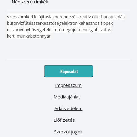
Népszerű címkék
szerszám
kert
felújítás
lakberendezés
kreatív ötlet
barkácsolás
bútor
víz
fűtés
szerkesztőség
elektronika
hasznos tippek
dísznövény
hőszigetelés
tető
megújuló energia
tisztítás
kerti munka
beton
nyár
Kapcsolat
Impresszum
Médiaajánlat
Adatvédelem
Előfizetés
Szerzői jogok