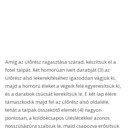
Amíg az ülőrész ragasztása szárad, készítsük el a 
fotel talpát. Két homorúan ívelt darabját (3) az 
ülőrész alsó lekerekítéséhez igazodóan vágjuk ki, 
majd a homorú éleket a végeik felé egyenesítsük ki, 
és a darabok csúcsát kerekítsük le. E két lap élére 
támaszkodik majd fel az ülőrész alsó oldaléle, 
tehát a talpak összekötő elemét (4) nagyon 
pontosan, a köldökcsapos üléslécekkel azonos 
hosszúságúra szabjuk le, majd csapozva erősítsük 