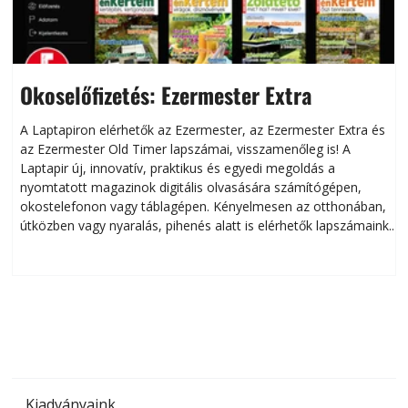
Okoselőfizetés: Ezermester Extra
A Laptapiron elérhetők az Ezermester, az Ezermester Extra és
az Ezermester Old Timer lapszámai, visszamenőleg is! A
Laptapir új, innovatív, praktikus és egyedi megoldás a
L
nyomtatott magazinok digitális olvasására számítógépen,
okostelefonon vagy táblagépen. Kényelmesen az otthonában,
útközben vagy nyaralás, pihenés alatt is elérhetők lapszámaink.
ú
Bárhol, bármikor, akár külföldön élve vagy dolgozva is
B
olvashatók az Ezermester lapszámai. A Laptapir kényelmes
megoldás, mert: – t
Kiadványaink