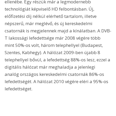
ellenébe. Egy részük már a legmodernebb 
technológiát képviselő HD felbontásban. Új, 
előfizetési díj nélkül elérhető tartalom, illetve 
népszerű, már meglévő, és új kereskedelmi 
csatornák is megjelennek majd a kínálatban. A DVB-
T lakossági lefedettsége már 2008 végére több 
mint 50%-os volt, három telephellyel (Budapest, 
Szentes, Kabhegy). A hálózat 2009-ben újabb 8 
telephellyel bővül, a lefedettség 88%-os lesz, ezzel a 
digitális hálózat már meghaladja a jelenlegi 
analóg országos kereskedelmi csatornák 86%-os 
lefedettségét. A hálózat 2010 végére eléri a 95%-os 
lefedettséget.