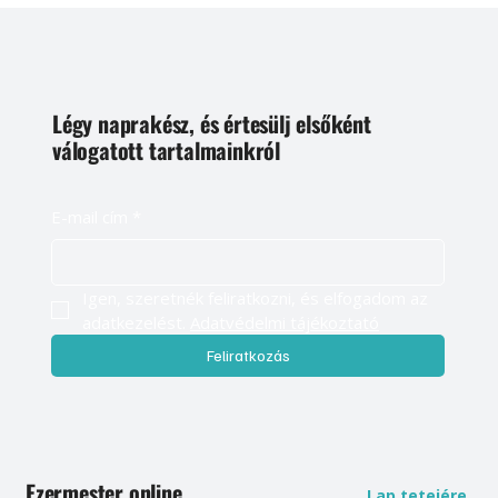
Légy naprakész, és értesülj elsőként
válogatott tartalmainkról
E-mail cím
*
Igen, szeretnék feliratkozni, és elfogadom az 
adatkezelést. 
Adatvédelmi tájékoztató
Feliratkozás
Ezermester online
Lap tetejére