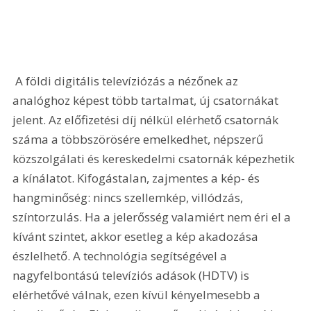
 A földi digitális televíziózás a nézőnek az 
analóghoz képest több tartalmat, új csatornákat 
jelent. Az előfizetési díj nélkül elérhető csatornák 
száma a többszörösére emelkedhet, népszerű 
közszolgálati és kereskedelmi csatornák képezhetik 
a kínálatot. Kifogástalan, zajmentes a kép- és 
hangminőség: nincs szellemkép, villódzás, 
színtorzulás. Ha a jelerősség valamiért nem éri el a 
kívánt szintet, akkor esetleg a kép akadozása 
észlelhető. A technológia segítségével a 
nagyfelbontású televíziós adások (HDTV) is 
elérhetővé válnak, ezen kívül kényelmesebb a 