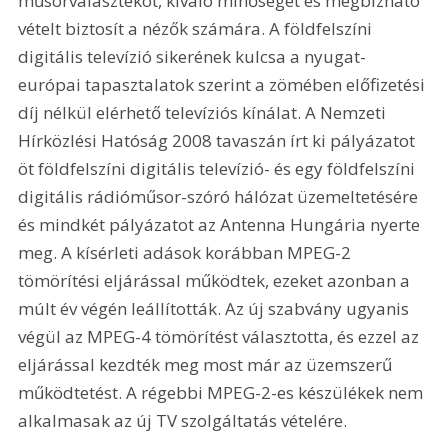
műsorválasztékot, kiváló minőséget és megbízható 
vételt biztosít a nézők számára. A földfelszíni 
digitális televízió sikerének kulcsa a nyugat-
európai tapasztalatok szerint a zömében előfizetési 
díj nélkül elérhető televíziós kínálat. A Nemzeti 
Hírközlési Hatóság 2008 tavaszán írt ki pályázatot 
öt földfelszíni digitális televízió- és egy földfelszíni 
digitális rádióműsor-szóró hálózat üzemeltetésére 
és mindkét pályázatot az Antenna Hungária nyerte 
meg. A kísérleti adások korábban MPEG-2 
tömörítési eljárással működtek, ezeket azonban a 
múlt év végén leállították. Az új szabvány ugyanis 
végül az MPEG-4 tömörítést választotta, és ezzel az 
eljárással kezdték meg most már az üzemszerű 
működtetést. A régebbi MPEG-2-es készülékek nem 
alkalmasak az új TV szolgáltatás vételére.