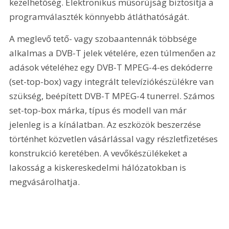
kezelhetőség. Elektronikus műsorújság biztosítja a 
programválaszték könnyebb átláthatóságát. 
A meglevő tető- vagy szobaantennák többsége 
alkalmas a DVB-T jelek vételére, ezen túlmenően az 
adások vételéhez egy DVB-T MPEG-4-es dekóderre 
(set-top-box) vagy integrált televíziókészülékre van 
szükség, beépített DVB-T MPEG-4 tunerrel. Számos 
set-top-box márka, típus és modell van már 
jelenleg is a kínálatban. Az eszközök beszerzése 
történhet közvetlen vásárlással vagy részletfizetéses 
konstrukció keretében. A vevőkészülékeket a 
lakosság a kiskereskedelmi hálózatokban is 
megvásárolhatja.