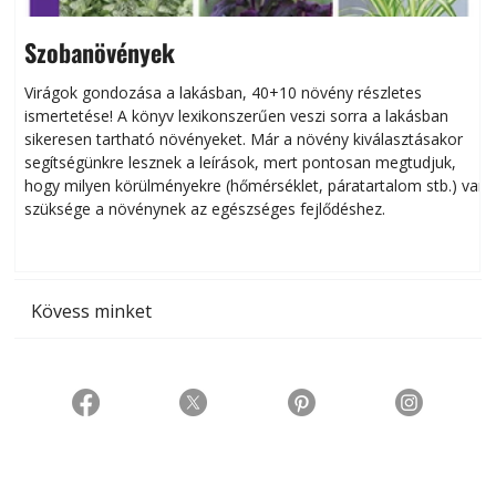
Szobanövények
Virágok gondozása a lakásban, 40+10 növény részletes
ismertetése! A könyv lexikonszerűen veszi sorra a lakásban
s
sikeresen tart­ha­tó növényeket. Már a növény kiválasztásakor
h
segítségünkre lesznek a leírások, mert pontosan megtudjuk,
k
hogy milyen körülményekre (hőmérséklet, páratartalom stb.) van
szüksége a növénynek az egészséges fejlődéshez.
t
Kövess minket