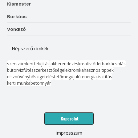
Kismester
Barkács
Vonalzó
Népszerű címkék
szerszám
kert
felújítás
lakberendezés
kreatív ötlet
barkácsolás
bútor
víz
fűtés
szerkesztőség
elektronika
hasznos tippek
dísznövény
hőszigetelés
tető
megújuló energia
tisztítás
kerti munka
beton
nyár
Kapcsolat
Impresszum