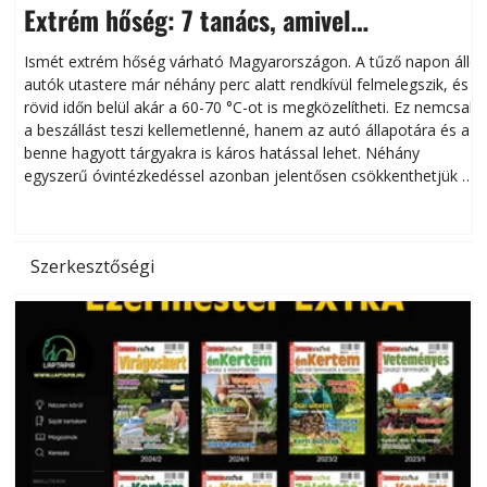
Extrém hőség: 7 tanács, amivel
megóvhatjuk autónkat a nyári károktól
Ismét extrém hőség várható Magyarországon. A tűző napon álló
autók utastere már néhány perc alatt rendkívül felmelegszik, és
rövid időn belül akár a 60-70 °C-ot is megközelítheti. Ez nemcsak
n
a beszállást teszi kellemetlenné, hanem az autó állapotára és a
benne hagyott tárgyakra is káros hatással lehet. Néhány
egyszerű óvintézkedéssel azonban jelentősen csökkenthetjük a
hőség káros hatásait.
l
Szerkesztőségi