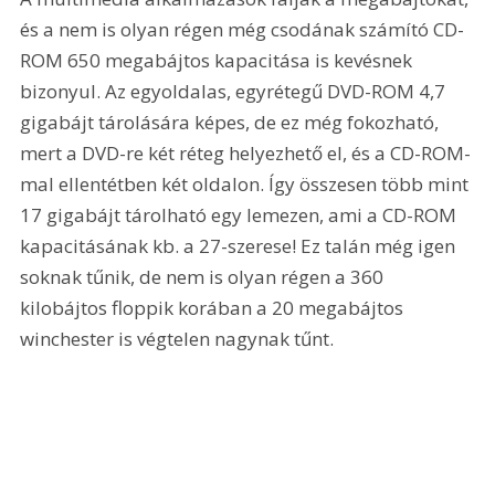
és a nem is olyan régen még csodának számító CD-
ROM 650 megabájtos kapacitása is kevésnek 
bizonyul. Az egyoldalas, egyrétegű DVD-ROM 4,7 
gigabájt tárolására képes, de ez még fokozható, 
mert a DVD-re két réteg helyezhető el, és a CD-ROM-
mal ellentétben két oldalon. Így összesen több mint 
17 gigabájt tárolható egy lemezen, ami a CD-ROM 
kapacitásának kb. a 27-szerese! Ez talán még igen 
soknak tűnik, de nem is olyan régen a 360 
kilobájtos floppik korában a 20 megabájtos 
winchester is végtelen nagynak tűnt. 