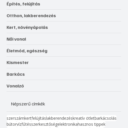
Építés, felújítás
Otthon, lakberendezés
Kert, növényápolás
Női vonal
Életmód, egészség
Kismester
Barkács
Vonalzó
Népszerű címkék
szerszám
kert
felújítás
lakberendezés
kreatív ötlet
barkácsolás
bútor
víz
fűtés
szerkesztőség
elektronika
hasznos tippek