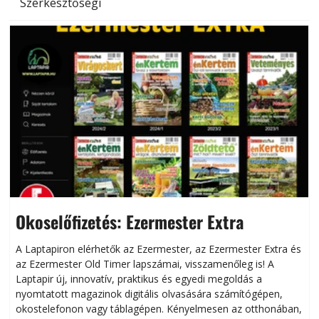
Szerkesztőségi
Okoselőfizetés: Ezermester Extra
A Laptapiron elérhetők az Ezermester, az Ezermester Extra és
az Ezermester Old Timer lapszámai, visszamenőleg is! A
Laptapir új, innovatív, praktikus és egyedi megoldás a
L
nyomtatott magazinok digitális olvasására számítógépen,
okostelefonon vagy táblagépen. Kényelmesen az otthonában,