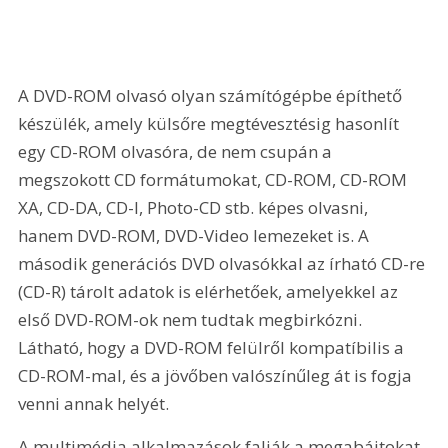
A DVD-ROM olvasó olyan számítógépbe építhető 
készülék, amely külsőre megtévesztésig hasonlít 
egy CD-ROM olvasóra, de nem csupán a 
megszokott CD formátumokat, CD-ROM, CD-ROM 
XA, CD-DA, CD-I, Photo-CD stb. képes olvasni, 
hanem DVD-ROM, DVD-Video lemezeket is. A 
második generációs DVD olvasókkal az írható CD-re 
(CD-R) tárolt adatok is elérhetőek, amelyekkel az 
első DVD-ROM-ok nem tudtak megbirkózni. 
Látható, hogy a DVD-ROM felülről kompatíbilis a 
CD-ROM-mal, és a jövőben valószínűleg át is fogja 
venni annak helyét. 
A multimédia alkalmazások falják a megabájtokat, 