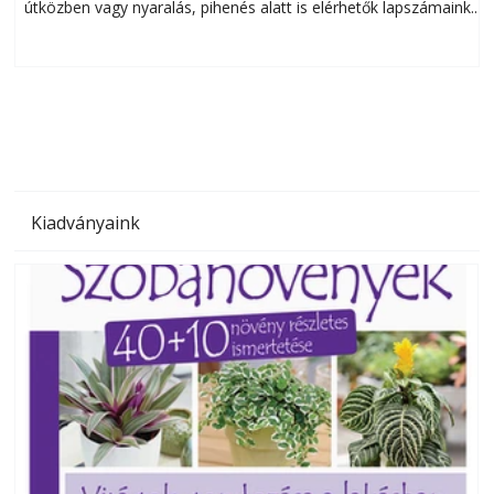
útközben vagy nyaralás, pihenés alatt is elérhetők lapszámaink.
ú
Bárhol, bármikor, akár külföldön élve vagy dolgozva is
B
olvashatók az Ezermester lapszámai. A Laptapir kényelmes
megoldás, mert: – t
Kiadványaink