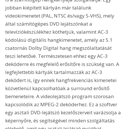
jobban kiépített kártyán már találunk 
videokimenetet (PAL, NTSC és/vagy S-VHS), mely 
által számítógépes DVD lejátszónkat a 
televíziókészülékhez köthetjük, valamint AC-3 
kódolású digitális hangkimenetet, amely az 5.1 
csatornás Dolby Digital hang megszólaltatását 
teszi lehetővé. Természetesen ehhez egy AC-3 
dekóderre és megfelelő erősítőre is szükség van. A 
legfejlettebb kártyák tartalmazzák az AC-3 
dekódert is, így ennek hangfrekvenciás kimenetei 
közvetlenül kapcsolhatóak a surround erősítő 
bemeneteire. A videolejátszó program szorosan 
kapcsolódik az MPEG-2 dekóderhez. Ez a szoftver 
egy asztali DVD-lejátszó kezelőszerveit varázsolja a 
képernyőre, és segítségével minden szolgáltatás 
elérhető, amit egy asztali lejátszó nyújthat. 