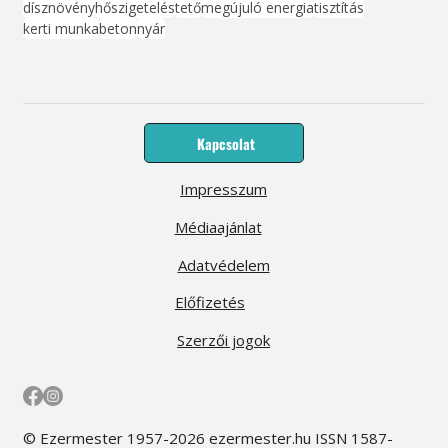
dísznövény
hőszigetelés
tető
megújuló energia
tisztítás
kerti munka
beton
nyár
Kapcsolat
Impresszum
Médiaajánlat
Adatvédelem
Előfizetés
Szerzői jogok
© Ezermester 1957-2026 ezermester.hu ISSN 1587-