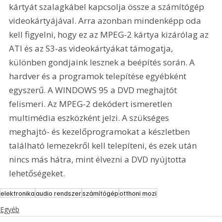
kártyát szalagkábel kapcsolja össze a számítógép 
videokártyájával. Arra azonban mindenképp oda 
kell figyelni, hogy ez az MPEG-2 kártya kizárólag az 
ATI és az S3-as videokártyákat támogatja, 
különben gondjaink lesznek a beépítés során. A 
hardver és a programok telepítése egyébként 
egyszerű. A WINDOWS 95 a DVD meghajtót 
felismeri. Az MPEG-2 dekódert ismeretlen 
multimédia eszközként jelzi. A szükséges 
meghajtó- és kezelőprogramokat a készletben 
található lemezekről kell telepíteni, és ezek után 
nincs más hátra, mint élvezni a DVD nyújtotta 
lehetőségeket.
elektronika
audio rendszer
számítógép
otthoni mozi
Egyéb