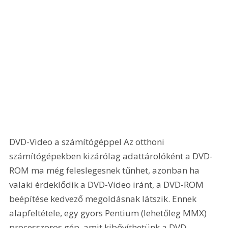
DVD-Video a számítógéppel Az otthoni 
számítógépekben kizárólag adattárolóként a DVD-
ROM ma még feleslegesnek tűnhet, azonban ha 
valaki érdeklődik a DVD-Video iránt, a DVD-ROM 
beépítése kedvező megoldásnak látszik. Ennek 
alapfeltétele, egy gyors Pentium (lehetőleg MMX) 
processzoros gép, amit kibővíthetünk a DVD 