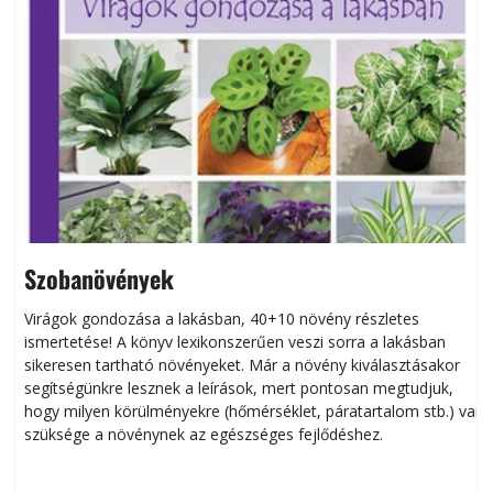
Szobanövények
Virágok gondozása a lakásban, 40+10 növény részletes
ismertetése! A könyv lexikonszerűen veszi sorra a lakásban
s
sikeresen tart­ha­tó növényeket. Már a növény kiválasztásakor
h
segítségünkre lesznek a leírások, mert pontosan megtudjuk,
k
hogy milyen körülményekre (hőmérséklet, páratartalom stb.) van
szüksége a növénynek az egészséges fejlődéshez.
t