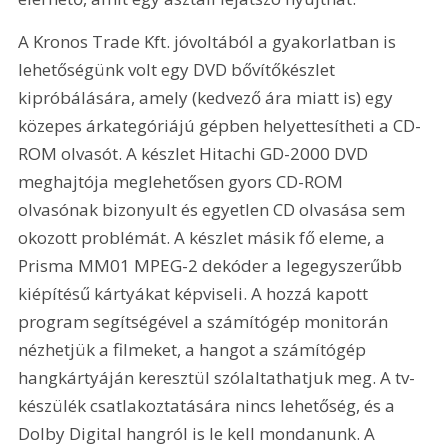
A Kronos Trade Kft. jóvoltából a gyakorlatban is 
lehetőségünk volt egy DVD bővítőkészlet 
kipróbálására, amely (kedvező ára miatt is) egy 
közepes árkategóriájú gépben helyettesítheti a CD-
ROM olvasót. A készlet Hitachi GD-2000 DVD 
meghajtója meglehetősen gyors CD-ROM 
olvasónak bizonyult és egyetlen CD olvasása sem 
okozott problémát. A készlet másik fő eleme, a 
Prisma MM01 MPEG-2 dekóder a legegyszerűbb 
kiépítésű kártyákat képviseli. A hozzá kapott 
program segítségével a számítógép monitorán 
nézhetjük a filmeket, a hangot a számítógép 
hangkártyáján keresztül szólaltathatjuk meg. A tv-
készülék csatlakoztatására nincs lehetőség, és a 
Dolby Digital hangról is le kell mondanunk. A 