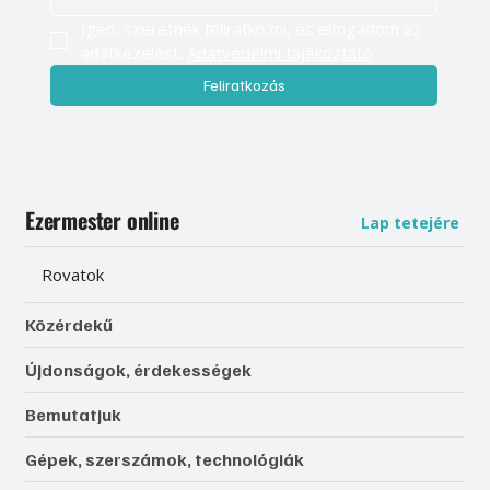
Igen, szeretnék feliratkozni, és elfogadom az 
adatkezelést. 
Adatvédelmi tájékoztató
Feliratkozás
Ezermester online
Lap tetejére
Rovatok
Közérdekű
Újdonságok, érdekességek
Bemutatjuk
Gépek, szerszámok, technológiák