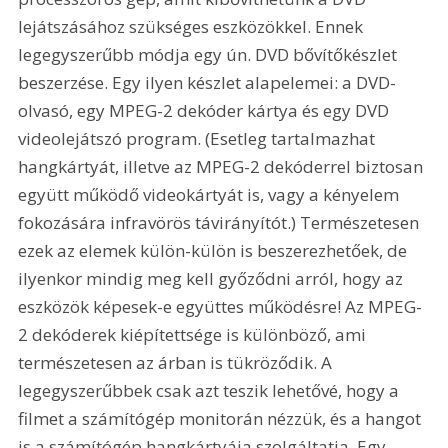
lejátszásához szükséges eszközökkel. Ennek 
legegyszerűbb módja egy ún. DVD bővítőkészlet 
beszerzése. Egy ilyen készlet alapelemei: a DVD-
olvasó, egy MPEG-2 dekóder kártya és egy DVD 
videolejátszó program. (Esetleg tartalmazhat 
hangkártyát, illetve az MPEG-2 dekóderrel biztosan 
együtt működő videokártyát is, vagy a kényelem 
fokozására infravörös távirányítót.) Természetesen 
ezek az elemek külön-külön is beszerezhetőek, de 
ilyenkor mindig meg kell győződni arról, hogy az 
eszközök képesek-e együttes működésre! Az MPEG-
2 dekóderek kiépítettsége is különböző, ami 
természetesen az árban is tükröződik. A 
legegyszerűbbek csak azt teszik lehetővé, hogy a 
filmet a számítógép monitorán nézzük, és a hangot 
is a számítógép hangkártyája szolgáltatja. Egy 