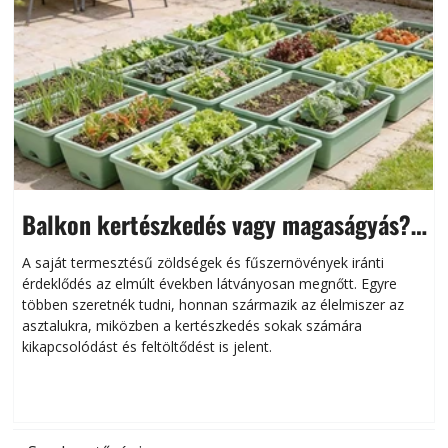
Balkon kertészkedés vagy magaságyás?
Helytakarékos kertészkedés
A saját termesztésű zöldségek és fűszernövények iránti
érdeklődés az elmúlt években látványosan megnőtt. Egyre
többen szeretnék tudni, honnan származik az élelmiszer az
l
asztalukra, miközben a kertészkedés sokak számára
kikapcsolódást és feltöltődést is jelent.
é
d