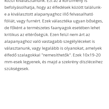
közül kiválasztanunk. Ezt az a körülmény is 
befolyásolhatja, hogy az élfedések között találunk-
e a kiválasztott alapanyaghoz illő felvasalható 
fóliát, vagy furnért. Ezek választéka ugyan bőséges, 
de főként a természetes faanyagok esetében lehet 
kritikus az eltérőségük. Ezen felül nem árt az 
alapanyaghoz való vastagabb szegélyléceket is 
választanunk, vagy legalább is olyanokat, amelyek 
élfedő szalagokkal "nemesíthetők". Ezek 10x19-20 
mm-esek legyenek, és majd a szekrény díszléceihez 
szükségesek. 