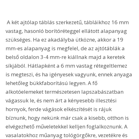
 A két ajtólap táblás szerkezetű, tábláikhoz 16 mm 
vastag, hasonló borítóréteggel ellátott alapanyag 
szükséges. Ha ez akadályba ütközne, akkor a 19 
mm-es alapanyag is megfelel, de az ajtótáblák a 
belső oldalon 3-4 mm-re kiállnak majd a keretek 
síkjából. Hátlapként a 6 mm vastag rétegeltlemez 
is megteszi, és ha igényesek vagyunk, ennek anyaga 
lehetőleg bükkfaborítású legyen. A fő 
alkotóelemeket természetesen lapszabászatban 
vágassuk le, és nem árt a kényesebb illesztési 
hornyok, ferde vágások elkészítését is rájuk 
bíznunk, hogy nekünk már csak a kisebb, otthon is 
elvégezhető műveletekkel kelljen foglalkoznunk. A 
vasalatokhoz műanyag tológörgőkre, vezetékre és 