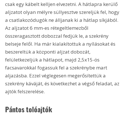
csak egy kábelt kelljen elvezetni. A hátlapra kerülő 
aljzatot olyan mélyre süllyesztve szereljük fel, hogy 
a csatlakozódugók ne álljanak ki a hátlap síkjából. 
Az aljzatot 6 mm-es rétegeltlemezből 
összeragasztott dobozzal fedjük le, a szekrény 
belseje felől. Ha már kialakítottuk a nyílásokat és 
beszereltük a központi aljzat dobozát, 
felületkezeljük a hátlapot, majd 2,5x15-ös 
facsavarokkal fogassuk fel a szekrénybe mart 
aljazásba. Ezzel véglegesen megerősítettük a 
szekrény káváját, és következhet a végső feladat, az 
ajtók felszerelése.
Pántos tolóajtók 