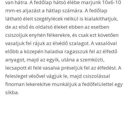
van hátra. A fedőlap hátsó élébe marjunk 10x6-10 
mm-es aljazást a hátlap számára. A fedőlap 
látható éleit szegélylécek nélkül is kialakíthatjuk, 
de az első és oldalsó éleket ebben az esetben 
csiszoljuk enyhén félkerekre, és csak ezt követően 
vasaljuk fel rájuk az élvédő szalagot. A vasalóval 
előbb a közepén haladva ragasszuk fel az élfedő 
anyagot, majd az egyik, utána a szemközti, 
lecsapott él felé vasalva préseljük fel az élfedést. A 
felesleget vésővel vágjuk le, majd csiszolással 
finoman lekerekítve munkáljuk a fedőfelülettel egy 
síkba. 