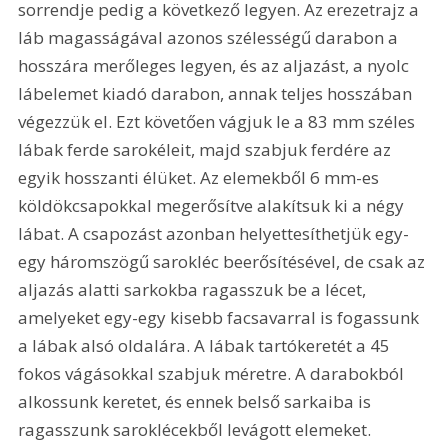
sorrendje pedig a következő legyen. Az erezetrajz a 
láb magasságával azonos szélességű darabon a 
hosszára merőleges legyen, és az aljazást, a nyolc 
lábelemet kiadó darabon, annak teljes hosszában 
végezzük el. Ezt követően vágjuk le a 83 mm széles 
lábak ferde sarokéleit, majd szabjuk ferdére az 
egyik hosszanti élüket. Az elemekből 6 mm-es 
köldökcsapokkal megerősítve alakítsuk ki a négy 
lábat. A csapozást azonban helyettesíthetjük egy-
egy háromszögű sarokléc beerősítésével, de csak az 
aljazás alatti sarkokba ragasszuk be a lécet, 
amelyeket egy-egy kisebb facsavarral is fogassunk 
a lábak alsó oldalára. A lábak tartókeretét a 45 
fokos vágásokkal szabjuk méretre. A darabokból 
alkossunk keretet, és ennek belső sarkaiba is 
ragasszunk saroklécekből levágott elemeket. 