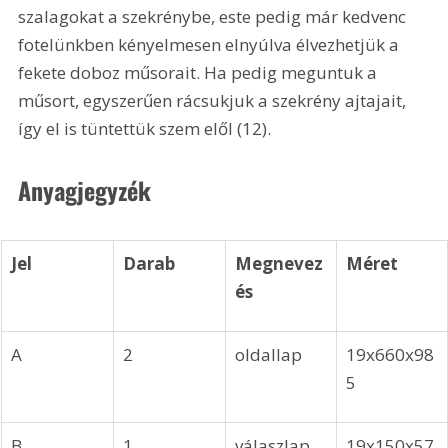
szalagokat a szekrénybe, este pedig már kedvenc 
fotelünkben kényelmesen elnyúlva élvezhetjük a 
fekete doboz műsorait. Ha pedig meguntuk a 
műsort, egyszerűen rácsukjuk a szekrény ajtajait, 
így el is tüntettük szem elől (12). 
Anyagjegyzék  
Jel
Darab
Megnevez
Méret
és
A
2
oldallap 
19x660x98
5
B
1
válaszlap 
19x150x57