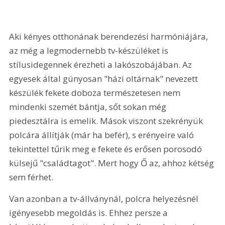
Aki kényes otthonának berendezési harmóniájára, 
az még a legmodernebb tv-készüléket is 
stílusidegennek érezheti a lakószobájában. Az 
egyesek által gúnyosan "házi oltárnak" nevezett 
készülék fekete doboza természetesen nem 
mindenki szemét bántja, sőt sokan még 
piedesztálra is emelik. Mások viszont szekrényük 
polcára állítják (már ha befér), s erényeire való 
tekintettel tűrik meg e fekete és erősen porosodó 
külsejű "családtagot". Mert hogy Ő az, ahhoz kétség 
sem férhet.
Van azonban a tv-állványnál, polcra helyezésnél 
igényesebb megoldás is. Ehhez persze a 