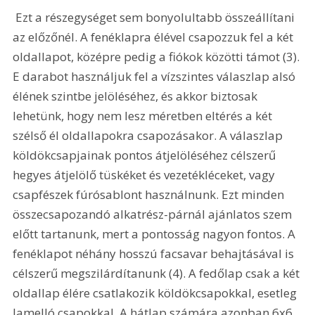
 Ezt a részegységet sem bonyolultabb összeállítani 
az előzőnél. A fenéklapra élével csapozzuk fel a két 
oldallapot, középre pedig a fiókok közötti támot (3). 
E darabot használjuk fel a vízszintes válaszlap alsó 
élének szintbe jelöléséhez, és akkor biztosak 
lehetünk, hogy nem lesz méretben eltérés a két 
szélső él oldallapokra csapozásakor. A válaszlap 
köldökcsapjainak pontos átjelöléséhez célszerű 
hegyes átjelölő tüskéket és vezetékléceket, vagy 
csapfészek fúrósablont használnunk. Ezt minden 
összecsapozandó alkatrész-párnál ajánlatos szem 
előtt tartanunk, mert a pontosság nagyon fontos. A 
fenéklapot néhány hosszú facsavar behajtásával is 
célszerű megszilárdítanunk (4). A fedőlap csak a két 
oldallap élére csatlakozik köldökcsapokkal, esetleg 
lamelló csapokkal. A hátlap számára azonban 6x6 