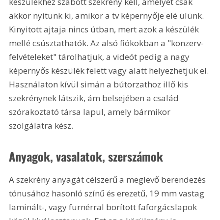
készülékhez szabott szekrény kell, amelyet csak 
akkor nyitunk ki, amikor a tv képernyője elé ülünk. 
Kinyitott ajtaja nincs útban, mert azok a készülék 
mellé csúsztathatók. Az alsó fiókokban a "konzerv-
felvételeket" tárolhatjuk, a videót pedig a nagy 
képernyős készülék felett vagy alatt helyezhetjük el. 
Használaton kívül simán a bútorzathoz illő kis 
szekrénynek látszik, ám belsejében a család 
szórakoztató társa lapul, amely bármikor 
szolgálatra kész.
Anyagok, vasalatok, szerszámok
A szekrény anyagát célszerű a meglevő berendezés 
tónusához hasonló színű és erezetű, 19 mm vastag 
laminált-, vagy furnérral borított faforgácslapok 