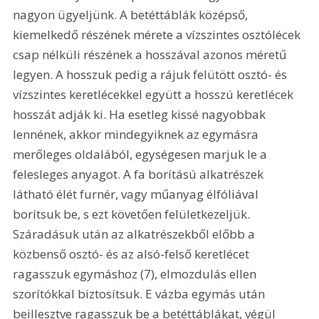
nagyon ügyeljünk. A betéttáblák középső, 
kiemelkedő részének mérete a vízszintes osztólécek 
csap nélküli részének a hosszával azonos méretű 
legyen. A hosszuk pedig a rájuk felütött osztó- és 
vízszintes keretlécekkel együtt a hosszú keretlécek 
hosszát adják ki. Ha esetleg kissé nagyobbak 
lennének, akkor mindegyiknek az egymásra 
merőleges oldalából, egységesen marjuk le a 
felesleges anyagot. A fa borítású alkatrészek 
látható élét furnér, vagy műanyag élfóliával 
borítsuk be, s ezt követően felületkezeljük. 
Száradásuk után az alkatrészekből előbb a 
közbenső osztó- és az alsó-felső keretlécet 
ragasszuk egymáshoz (7), elmozdulás ellen 
szorítókkal biztosítsuk. E vázba egymás után 
beillesztve ragasszuk be a betéttáblákat, végül 