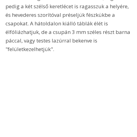
pedig a két szélső keretlécet is ragasszuk a helyére, 
és hevederes szorítóval préseljük fészkükbe a 
csapokat. A hátoldalon kiálló táblák élét is 
élfóliázhatjuk, de a csupán 3 mm széles részt barna 
páccal, vagy testes lazúrral bekenve is 
"felületkezelhetjük".