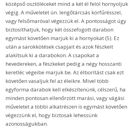
középső osztóléceket mind a két él felöl hornyoljuk 
végig. A műveletet ún. lengőtárcsás körfűrésszel, 
vagy felsőmaróval végezzük el. A pontosságot úgy 
biztosíthatjuk, hogy két összefogott darabon 
egymást követően marjuk ki a hornyokat (5). Ez 
után a sarokkötések csapjait és azok fészkeit 
alakítsuk ki a darabokon. A csapokat a 
hevedereken, a fészkeket pedig a négy hosszanti 
keretléc végeibe marjuk be. Az élborítást csak ezt 
követően vasaljuk fel az éleikre. Mivel több 
egyforma darabok kell elkészítenünk, célszerű, ha 
minden pontosan ellenőrzött marási, vagy vágási 
műveletet a többi alkatrészen is egymást követően 
végezzünk el, hogy biztosak lehessünk 
azonosságukban. 