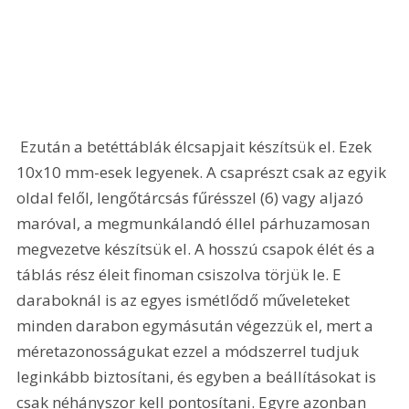
 Ezután a betéttáblák élcsapjait készítsük el. Ezek 
10x10 mm-esek legyenek. A csaprészt csak az egyik 
oldal felől, lengőtárcsás fűrésszel (6) vagy aljazó 
maróval, a megmunkálandó éllel párhuzamosan 
megvezetve készítsük el. A hosszú csapok élét és a 
táblás rész éleit finoman csiszolva törjük le. E 
daraboknál is az egyes ismétlődő műveleteket 
minden darabon egymásután végezzük el, mert a 
méretazonosságukat ezzel a módszerrel tudjuk 
leginkább biztosítani, és egyben a beállításokat is 
csak néhányszor kell pontosítani. Egyre azonban 