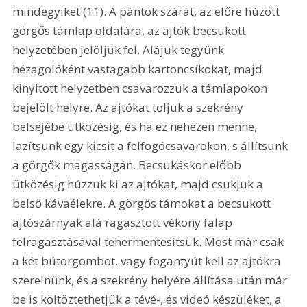
mindegyiket (11). A pántok szárát, az előre húzott 
görgős támlap oldalára, az ajtók becsukott 
helyzetében jelöljük fel. Alájuk tegyünk 
hézagolóként vastagabb kartoncsíkokat, majd 
kinyitott helyzetben csavarozzuk a támlapokon 
bejelölt helyre. Az ajtókat toljuk a szekrény 
belsejébe ütközésig, és ha ez nehezen menne, 
lazítsunk egy kicsit a felfogócsavarokon, s állítsunk 
a görgők magasságán. Becsukáskor előbb 
ütközésig húzzuk ki az ajtókat, majd csukjuk a 
belső kávaélekre. A görgős támokat a becsukott 
ajtószárnyak alá ragasztott vékony falap 
felragasztásával tehermentesítsük. Most már csak 
a két bútorgombot, vagy fogantyút kell az ajtókra 
szerelnünk, és a szekrény helyére állítása után már 
be is költöztethetjük a tévé-, és videó készüléket, a 