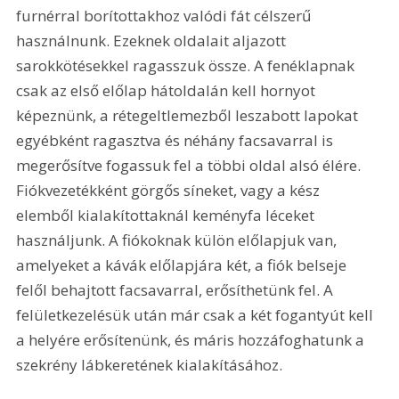
furnérral borítottakhoz valódi fát célszerű 
használnunk. Ezeknek oldalait aljazott 
sarokkötésekkel ragasszuk össze. A fenéklapnak 
csak az első előlap hátoldalán kell hornyot 
képeznünk, a rétegeltlemezből leszabott lapokat 
egyébként ragasztva és néhány facsavarral is 
megerősítve fogassuk fel a többi oldal alsó élére. 
Fiókvezetékként görgős síneket, vagy a kész 
elemből kialakítottaknál keményfa léceket 
használjunk. A fiókoknak külön előlapjuk van, 
amelyeket a kávák előlapjára két, a fiók belseje 
felől behajtott facsavarral, erősíthetünk fel. A 
felületkezelésük után már csak a két fogantyút kell 
a helyére erősítenünk, és máris hozzáfoghatunk a 
szekrény lábkeretének kialakításához.