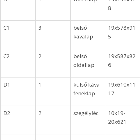
8
C1
3
belső 
19x578x91
kávalap
5
C2
2
belső 
19x587x82
oldallap 
6
D1
1
külső káva 
19x610x11
fenéklap
17
D2
2
szegélyléc 
10x19-
20x621