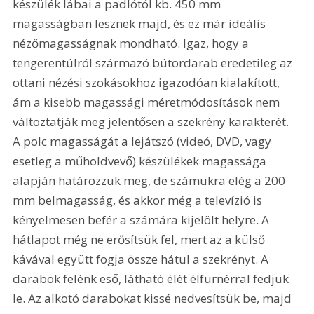
készülék lábai a padlótól kb. 450 mm 
magasságban lesznek majd, és ez már ideális 
nézőmagasságnak mondható. Igaz, hogy a 
tengerentúlról származó bútordarab eredetileg az 
ottani nézési szokásokhoz igazodóan kialakított, 
ám a kisebb magassági méretmódosítások nem 
változtatják meg jelentősen a szekrény karakterét. 
A polc magasságát a lejátszó (videó, DVD, vagy 
esetleg a műholdvevő) készülékek magassága 
alapján határozzuk meg, de számukra elég a 200 
mm belmagasság, és akkor még a televízió is 
kényelmesen befér a számára kijelölt helyre. A 
hátlapot még ne erősítsük fel, mert az a külső 
kávával együtt fogja össze hátul a szekrényt. A 
darabok felénk eső, látható élét élfurnérral fedjük 
le. Az alkotó darabokat kissé nedvesítsük be, majd 