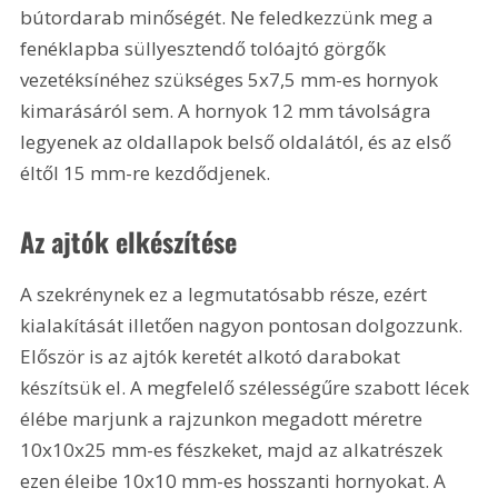
bútordarab minőségét. Ne feledkezzünk meg a 
fenéklapba süllyesztendő tolóajtó görgők 
vezetéksínéhez szükséges 5x7,5 mm-es hornyok 
kimarásáról sem. A hornyok 12 mm távolságra 
legyenek az oldallapok belső oldalától, és az első 
éltől 15 mm-re kezdődjenek.
Az ajtók elkészítése 
A szekrénynek ez a legmutatósabb része, ezért 
kialakítását illetően nagyon pontosan dolgozzunk. 
Először is az ajtók keretét alkotó darabokat 
készítsük el. A megfelelő szélességűre szabott lécek 
élébe marjunk a rajzunkon megadott méretre 
10x10x25 mm-es fészkeket, majd az alkatrészek 
ezen éleibe 10x10 mm-es hosszanti hornyokat. A 