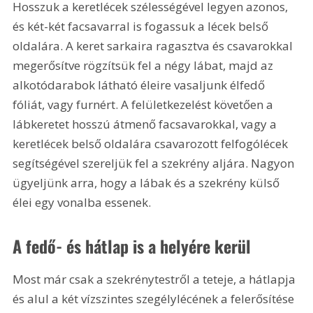
Hosszuk a keretlécek szélességével legyen azonos, 
és két-két facsavarral is fogassuk a lécek belső 
oldalára. A keret sarkaira ragasztva és csavarokkal 
megerősítve rögzítsük fel a négy lábat, majd az 
alkotódarabok látható éleire vasaljunk élfedő 
fóliát, vagy furnért. A felületkezelést követően a 
lábkeretet hosszú átmenő facsavarokkal, vagy a 
keretlécek belső oldalára csavarozott felfogólécek 
segítségével szereljük fel a szekrény aljára. Nagyon 
ügyeljünk arra, hogy a lábak és a szekrény külső 
élei egy vonalba essenek.
A fedő- és hátlap is a helyére kerül 
Most már csak a szekrénytestről a teteje, a hátlapja 
és alul a két vízszintes szegélylécének a felerősítése 