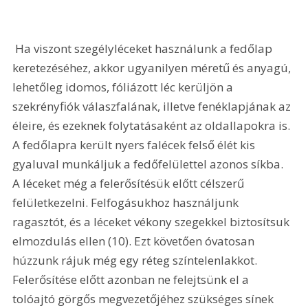
 Ha viszont szegélyléceket használunk a fedőlap 
keretezéséhez, akkor ugyanilyen méretű és anyagú, 
lehetőleg idomos, fóliázott léc kerüljön a 
szekrényfiók válaszfalának, illetve fenéklapjának az 
éleire, és ezeknek folytatásaként az oldallapokra is. 
A fedőlapra került nyers falécek felső élét kis 
gyaluval munkáljuk a fedőfelülettel azonos síkba. 
A léceket még a felerősítésük előtt célszerű 
felületkezelni. Felfogásukhoz használjunk 
ragasztót, és a léceket vékony szegekkel biztosítsuk 
elmozdulás ellen (10). Ezt követően óvatosan 
húzzunk rájuk még egy réteg színtelenlakkot. 
Felerősítése előtt azonban ne felejtsünk el a 
tolóajtó görgős megvezetőjéhez szükséges sínek 