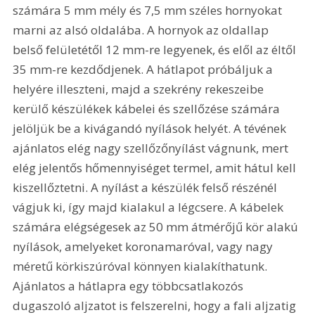
számára 5 mm mély és 7,5 mm széles hornyokat 
marni az alsó oldalába. A hornyok az oldallap 
belső felületétől 12 mm-re legyenek, és elől az éltől 
35 mm-re kezdődjenek. A hátlapot próbáljuk a 
helyére illeszteni, majd a szekrény rekeszeibe 
kerülő készülékek kábelei és szellőzése számára 
jelöljük be a kivágandó nyílások helyét. A tévének 
ajánlatos elég nagy szellőzőnyílást vágnunk, mert 
elég jelentős hőmennyiséget termel, amit hátul kell 
kiszellőztetni. A nyílást a készülék felső részénél 
vágjuk ki, így majd kialakul a légcsere. A kábelek 
számára elégségesek az 50 mm átmérőjű kör alakú 
nyílások, amelyeket koronamaróval, vagy nagy 
méretű körkiszúróval könnyen kialakíthatunk. 
Ajánlatos a hátlapra egy többcsatlakozós 
dugaszoló aljzatot is felszerelni, hogy a fali aljzatig 