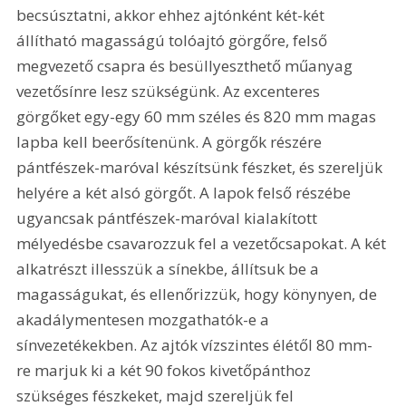
becsúsztatni, akkor ehhez ajtónként két-két 
állítható magasságú tolóajtó görgőre, felső 
megvezető csapra és besüllyeszthető műanyag 
vezetősínre lesz szükségünk. Az excenteres 
görgőket egy-egy 60 mm széles és 820 mm magas 
lapba kell beerősítenünk. A görgők részére 
pántfészek-maróval készítsünk fészket, és szereljük 
helyére a két alsó görgőt. A lapok felső részébe 
ugyancsak pántfészek-maróval kialakított 
mélyedésbe csavarozzuk fel a vezetőcsapokat. A két 
alkatrészt illesszük a sínekbe, állítsuk be a 
magasságukat, és ellenőrizzük, hogy könynyen, de 
akadálymentesen mozgathatók-e a 
sínvezetékekben. Az ajtók vízszintes élétől 80 mm-
re marjuk ki a két 90 fokos kivetőpánthoz 
szükséges fészkeket, majd szereljük fel 