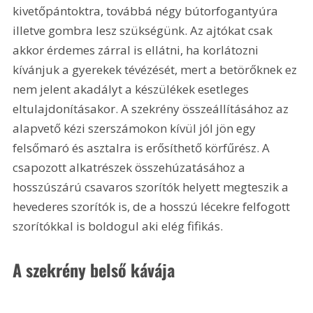
kivetőpántoktra, továbbá négy bútorfogantyúra 
illetve gombra lesz szükségünk. Az ajtókat csak 
akkor érdemes zárral is ellátni, ha korlátozni 
kívánjuk a gyerekek tévézését, mert a betörőknek ez 
nem jelent akadályt a készülékek esetleges 
eltulajdonításakor. A szekrény összeállításához az 
alapvető kézi szerszámokon kívül jól jön egy 
felsőmaró és asztalra is erősíthető körfűrész. A 
csapozott alkatrészek összehúzatásához a 
hosszúszárú csavaros szorítók helyett megteszik a 
hevederes szorítók is, de a hosszú lécekre felfogott 
szorítókkal is boldogul aki elég fifikás.
A szekrény belső kávája