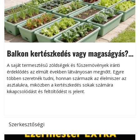
Balkon kertészkedés vagy magaságyás?
Helytakarékos kertészkedés
A saját termesztésű zöldségek és fűszernövények iránti
érdeklődés az elmúlt években látványosan megnőtt. Egyre
többen szeretnék tudni, honnan származik az élelmiszer az
l
asztalukra, miközben a kertészkedés sokak számára
kikapcsolódást és feltöltődést is jelent.
é
d
Szerkesztőségi