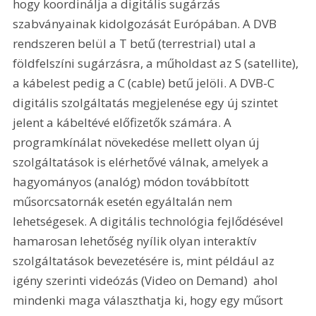
hogy koordinálja a digitális sugárzás 
szabványainak kidolgozását Európában. A DVB 
rendszeren belül a T betű (terrestrial) utal a 
földfelszíni sugárzásra, a műholdast az S (satellite), 
a kábelest pedig a C (cable) betű jelöli. A DVB-C 
digitális szolgáltatás megjelenése egy új szintet 
jelent a kábeltévé előfizetők számára. A 
programkínálat növekedése mellett olyan új 
szolgáltatások is elérhetővé válnak, amelyek a 
hagyományos (analóg) módon továbbított 
műsorcsatornák esetén egyáltalán nem 
lehetségesek. A digitális technológia fejlődésével 
hamarosan lehetőség nyílik olyan interaktív 
szolgáltatások bevezetésére is, mint például az 
igény szerinti videózás (Video on Demand)  ahol 
mindenki maga választhatja ki, hogy egy műsort 