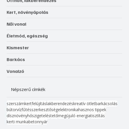
Otthon, lakberendezés
Kert, növényápolás
Női vonal
Életmód, egészség
Kismester
Barkács
Vonalzó
Népszerű címkék
szerszám
kert
felújítás
lakberendezés
kreatív ötlet
barkácsolás
bútor
víz
fűtés
szerkesztőség
elektronika
hasznos tippek
dísznövény
hőszigetelés
tető
megújuló energia
tisztítás
kerti munka
beton
nyár