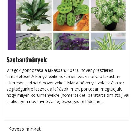
Szobanövények
Virágok gondozása a lakásban, 40+10 növény részletes
ismertetése! A könyv lexikonszerűen veszi sorra a lakásban
s
sikeresen tart­ha­tó növényeket. Már a növény kiválasztásakor
h
segítségünkre lesznek a leírások, mert pontosan megtudjuk,
k
hogy milyen körülményekre (hőmérséklet, páratartalom stb.) van
szüksége a növénynek az egészséges fejlődéshez.
t
Kövess minket