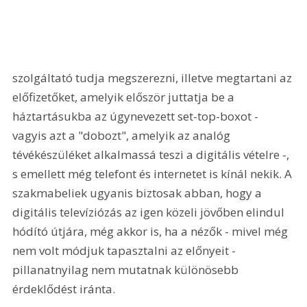
szolgáltató tudja megszerezni, illetve megtartani az 
előfizetőket, amelyik először juttatja be a 
háztartásukba az úgynevezett set-top-boxot - 
vagyis azt a "dobozt", amelyik az analóg 
tévékészüléket alkalmassá teszi a digitális vételre -, 
s emellett még telefont és internetet is kínál nekik. A 
szakmabeliek ugyanis biztosak abban, hogy a 
digitális televíziózás az igen közeli jövőben elindul 
hódító útjára, még akkor is, ha a nézők - mivel még 
nem volt módjuk tapasztalni az előnyeit - 
pillanatnyilag nem mutatnak különösebb 
érdeklődést iránta.