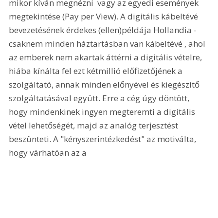
mikor kíván megnézni  vagy az egyedi események 
megtekintése (Pay per View). A digitális kábeltévé 
bevezetésének érdekes (ellen)példája Hollandia - 
csaknem minden háztartásban van kábeltévé , ahol 
az emberek nem akartak áttérni a digitális vételre, 
hiába kínálta fel ezt kétmillió előfizetőjének a 
szolgáltató, annak minden előnyével és kiegészítő 
szolgáltatásával együtt. Erre a cég úgy döntött, 
hogy mindenkinek ingyen megteremti a digitális 
vétel lehetőségét, majd az analóg terjesztést 
beszünteti. A "kényszerintézkedést" az motiválta, 
hogy várhatóan az a 