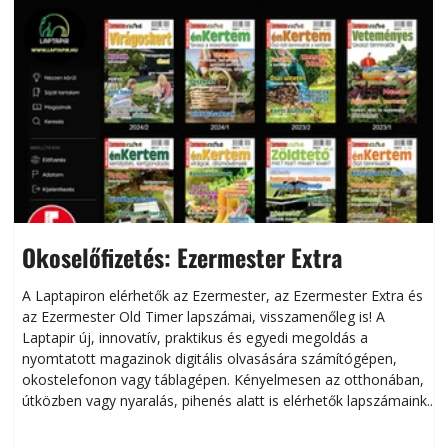
Okoselőfizetés: Ezermester Extra
A Laptapiron elérhetők az Ezermester, az Ezermester Extra és
az Ezermester Old Timer lapszámai, visszamenőleg is! A
Laptapir új, innovatív, praktikus és egyedi megoldás a
L
nyomtatott magazinok digitális olvasására számítógépen,
okostelefonon vagy táblagépen. Kényelmesen az otthonában,
útközben vagy nyaralás, pihenés alatt is elérhetők lapszámaink.
ú
Bárhol, bármikor, akár külföldön élve vagy dolgozva is
B
olvashatók az Ezermester lapszámai. A Laptapir kényelmes