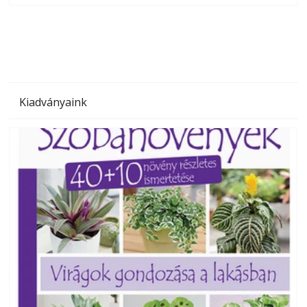
megoldás, mert: – t
Kiadványaink