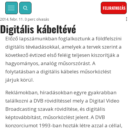
FELIRATKOZÁS
2014. febr. 11.
3 perc olvasás
Digitális kábeltévé
Előző lapszámunkban foglalkoztunk a földfelszíni 
digitális tévéadásokkal, amelyek a tervek szerint a 
következő évtized első feléig teljesen kiszorítják a 
hagyományos, analóg műsorszórást. A 
folytatásban a digitális kábeles műsorközlést 
járjuk körül.
Reklámokban, híradásokban egyre gyakrabban 
találkozni a DVB rövidítéssel mely a Digital Video 
Broadcasting szavak rövidítése, és digitális 
képtovábbítást, műsorközlést jelent. A DVB 
konzorciumot 1993-ban hozták létre azzal a céllal, 