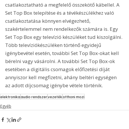
csatlakoztatható a megfelelő összekötő kábellel. A 
Set Top Box telepítése és a tévékészülékhez való 
csatlakoztatása könnyen elvégezhető, 
szakértelemmel nem rendelkezők számára is. Egy 
Set Top Box egy televízió készüléket tud kiszolgálni. 
Több televíziókészüléken történő egyidejű 
igénybevétel esetén, további Set Top Box-okat kell 
bérelni vagy vásárolni. A további Set Top Box-ok 
esetében a digitális csomagok előfizetési díját 
annyiszor kell megfizetni, ahány beltéri egységen 
az adott díjcsomag igénybe vétele történik.
elektronika
audio rendszer
vezeték
otthoni mozi
Egyéb