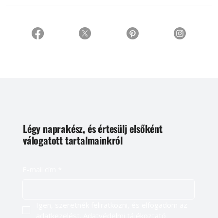
Légy naprakész, és értesülj elsőként
válogatott tartalmainkról
E-mail cím
*
Igen, szeretnék feliratkozni, és elfogadom az 
adatkezelést. 
Adatvédelmi tájékoztató