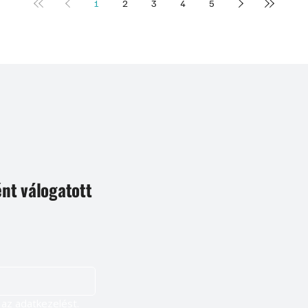
1
2
3
4
5
ént válogatott
Igen, szeretnék feliratkozni, és elfogadom az adatkezelést. 