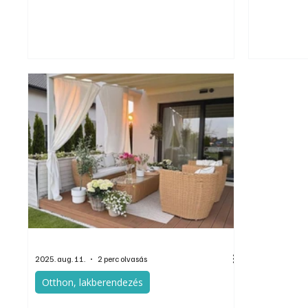
be a the-zon
növelt elek
akkumulátor
hatékonyabb 
hagyományo
2025. aug. 11.
2 perc olvasás
Otthon, lakberendezés