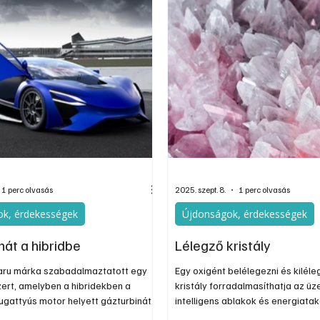
1 perc olvasás
2025. szept. 8.
1 perc olvasás
k, érdekességek
Újdonságok, érdekességek
nát a hibridbe
Lélegző kristály
aru márka szabadalmaztatott egy
Egy oxigént belélegezni és kilél
zert, amelyben a hibridekben a
kristály forradalmasíthatja az ü
ugattyús motor helyett gázturbinát
intelligens ablakok és energiata
a generátor meghajtására – számol
építőanyagok jövőjét – írja az N