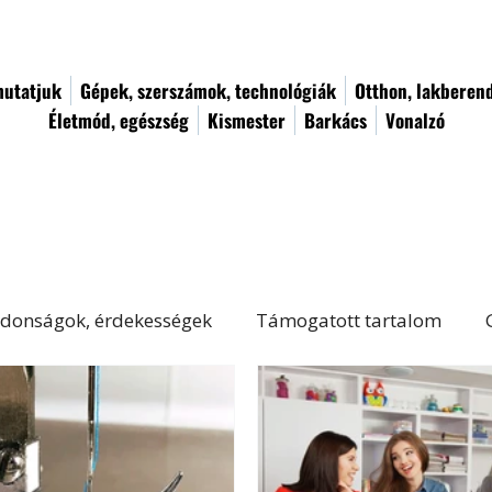
utatjuk
Gépek, szerszámok, technológiák
Otthon, lakberen
Életmód, egészség
Kismester
Barkács
Vonalzó
donságok, érdekességek
Támogatott tartalom
Életmód, egészség
Kert, növényápolás
Női von