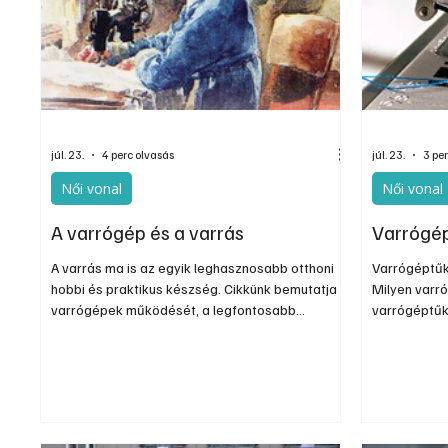
Egyéb
Elektronika
Hobby
Általá
júl. 23.
4 perc olvasás
júl. 23.
3 pe
Női vonal
Női vonal
A varrógép és a varrás
Varrógé
A varrás ma is az egyik leghasznosabb otthoni
Varrógéptűk
hobbi és praktikus készség. Cikkünk bemutatja a
Milyen varr
varrógépek működését, a legfontosabb
varrógéptűk 
öltéstípusokat, a varrógéptűk és varrócérnák
használatát 
kiválasztását, valamint a sikeres varrás alapjait
cserélni. A 
és a textíliák kezelésével kapcsolatos
hétköznapi 
legfontosabb tudnivalókat.
kiválasztás
minőségét.