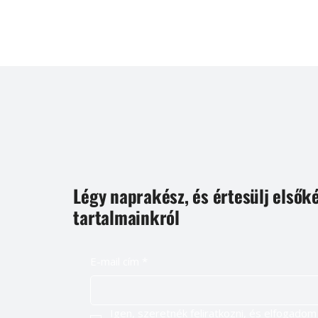
Légy naprakész, és értesülj elsők
tartalmainkról
E-mail cím
*