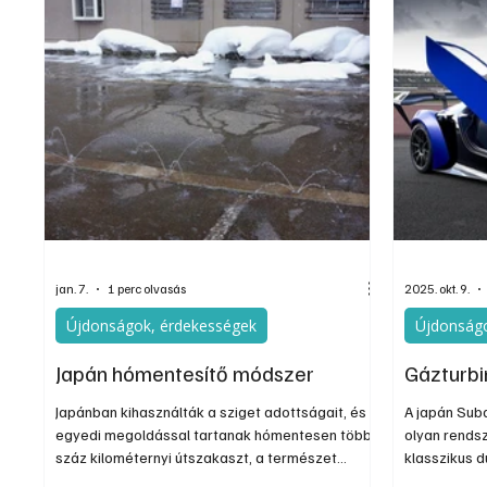
jan. 7.
1 perc olvasás
2025. okt. 9.
Újdonságok, érdekességek
Újdonságo
Japán hómentesítő módszer
Gázturbi
Japánban kihasználták a sziget adottságait, és
A japán Sub
egyedi megoldással tartanak hómentesen több
olyan rends
száz kilométernyi útszakaszt, a természet
klasszikus d
erejével - számol be a „vezess.hu".
használnak 