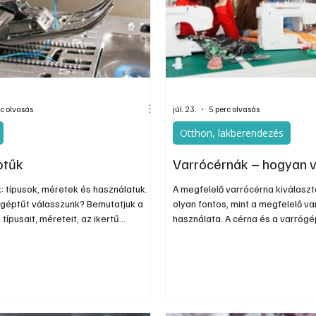
nos
Információs oldal
Oldtimer
Kiadványok
rc olvasás
júl. 23.
5 perc olvasás
Otthon, lakberendezés
ptűk
Varrócérnák – hogyan 
: típusok, méretek és használatuk.
A megfelelő varrócérna kiválasz
ógéptűt válasszunk? Bemutatjuk a
olyan fontos, mint a megfelelő v
típusait, méreteit, az ikertű
használata. A cérna és a varró
és azt is, mikor érdemes tűt
illeszkedő rendszert alkot: ha b
megfelelő varrógéptű – vagy
felel meg az adott anyagnak, rom
szóhasználattal varrógép tű –
minősége. A rosszul megválaszto
a alapvetően meghatározza a varrás
szakadozhat, egyenetlen öltést
vagy akár a varrógép működését
megnehezítheti.