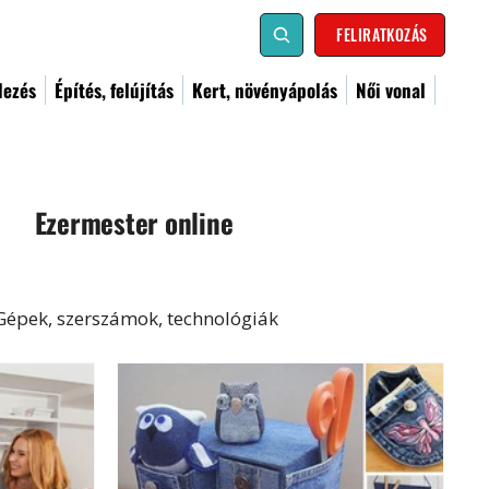
FELIRATKOZÁS
dezés
Építés, felújítás
Kert, növényápolás
Női vonal
Ezermester online
Gépek, szerszámok, technológiák
al
Kismester
Barkács
Címoldal