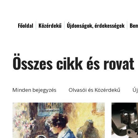
Főoldal
Közérdekű
Újdonságok, érdekességek
Bem
Összes cikk és rovat
Minden bejegyzés
Olvasói és Közérdekű
Új
Építés, felújítás
Otthon, lakberendezés