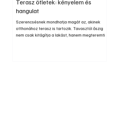
Terasz ötletek: kényelem és
hangulat
Szerencsésnek mondhatja magát az, akinek
otthonához terasz is tartozik. Tavasztól őszig
nem csak kitágítja a lakást, hanem megteremti a
kapcsolatot a természettel, a szabad levegővel.
Megszűnik a bezártság érzés, a négy fal
nyomasztó hatása. Különösen akkor, ha a
teraszt nem szükségtárolónak használjuk,
hanem berendezésével otthonossá varázsoljuk.
Most semmiképpen nem a terasz beépítése,
beüvegezése mellett érvelünk – ez inkább ősztől
tavaszig hasznos –, hanem a Pinteres képö