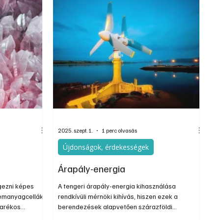
2025. szept. 1.
1 perc olvasás
Újdonságok, érdekességek
Árapály-energia
egezni képes
A tengeri árapály-energia kihasználása
zemanyagcellák,
rendkívüli mérnöki kihívás, hiszen ezek a
karékos
berendezések alapvetően szárazföldi
RGReport. A
szélturbinákhoz hasonló technológiát