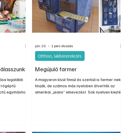
Szerkesztői
Ezermester Extra
jún. 10.
1 perc olvasás
Otthon, lakberendezés
válasszunk?
Megújuló farmer
tása legalább
A magyaron kívül finnül és szerbül is farmer-nek
arrógéptű
hívják, de számos más nyelvben átvették az
géptű egymáshoz
amerikai „jeans” elnevezést. Sok nyelven kiejtés
ármelyik nem
szerinti átírással, vagy valami más szóval jelölik,
olhat a varrás
aminek jelentése többnyire „cowboy-nadrág”,
tt cérna
vagy erre utaló más kifejezés (pl. „texas”). A
 eredményezhet,
napjainkig fennmaradt legrégebbi Levi’s
 is
farmernadrág az 1880-as években készült, és
1998-ban egy ásatásnál került elő Nevadában.