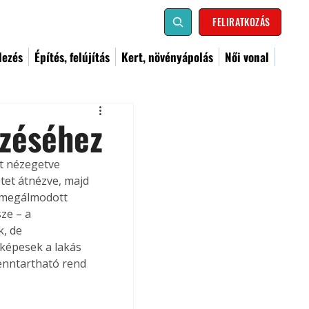
FELIRATKOZÁS
dezés
Építés, felújítás
Kert, növényápolás
Női vonal
ezéséhez
t nézegetve 
tet átnézve, majd 
a megálmodott 
ze – a 
, de 
 képesek a lakás 
fenntartható rend 