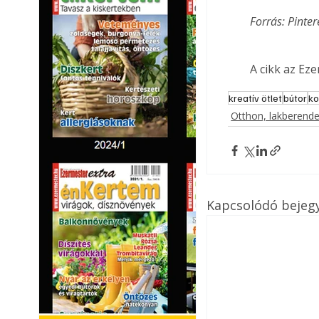
Forrás: Pinter
A cikk az Ez
kreatív ötlet
bútor
ko
Otthon, lakberend
Kapcsolódó bejeg