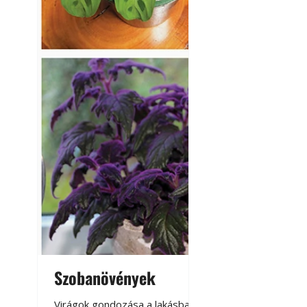
Szobanövények
Virágoskert: k
teraszon, laká
Virágok gondozása a lakásban,