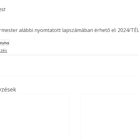
est
ermester alábbi nyomtatott lapszámában érhető el: 2024/TÉL
nyha
ezés
yzések