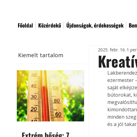
Főoldal
Közérdekű
Újdonságok, érdekességek
Bem
2025. febr. 16.
1 per
Kreatí
Kiemelt tartalom
Lakberendezé
ezermester –
saját elképz
bútorokat, ki
megvalósítha
kimondottan p
minden szegl
és a jól tak
Extrém hőség: 7