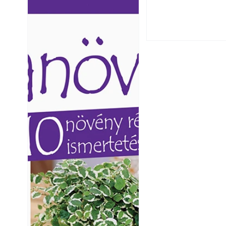
ismerjük fel és 
Ezermester lapszámai. A
Ezermester lapszámai
Laptapir kényelmes megoldás,
Laptapir kényelmes 
mert: – t
mert: – t
Varrógéptűk