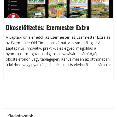
Okoselőfizetés: Ezermester Extra
A Laptapiron elérhetők az Ezermester, az Ezermester Extra és
az Ezermester Old Timer lapszámai, visszamenőleg is! A
Laptapir új, innovatív, praktikus és egyedi megoldás a
L
nyomtatott magazinok digitális olvasására számítógépen,
okostelefonon vagy táblagépen. Kényelmesen az otthonában,
útközben vagy nyaralás, pihenés alatt is elérhetők lapszámaink.
ú
Bárhol, bármikor, akár külföldön élve vagy dolgozva is
B
olvashatók az Ezermester lapszámai. A Laptapir kényelmes
megoldás, mert: – t
Kiadványaink