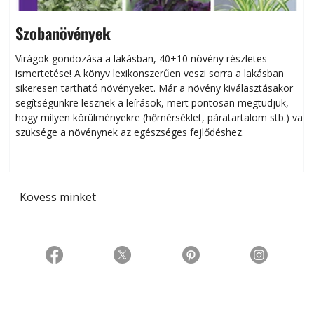
Szobanövények
Virágok gondozása a lakásban, 40+10 növény részletes
ismertetése! A könyv lexikonszerűen veszi sorra a lakásban
s
sikeresen tart­ha­tó növényeket. Már a növény kiválasztásakor
h
segítségünkre lesznek a leírások, mert pontosan megtudjuk,
k
hogy milyen körülményekre (hőmérséklet, páratartalom stb.) van
szüksége a növénynek az egészséges fejlődéshez.
t
Kövess minket