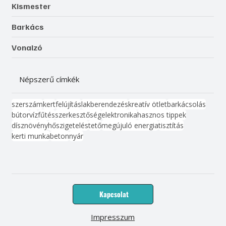
Kismester
Barkács
Vonalzó
Népszerű címkék
szerszám
kert
felújítás
lakberendezés
kreatív ötlet
barkácsolás
bútor
víz
fűtés
szerkesztőség
elektronika
hasznos tippek
dísznövény
hőszigetelés
tető
megújuló energia
tisztítás
kerti munka
beton
nyár
Kapcsolat
Impresszum