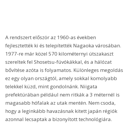
A rendszert először az 1960-as években 
fejlesztették ki és telepítették Nagaoka városában. 
1977-re már közel 570 kilométernyi útszakaszt 
szereltek fel Shosetsu-fúvókákkal, és a hálózat 
bővítése azóta is folyamatos. Különleges megoldás 
ez egy olyan országtól, amely sokkal komolyabb 
telekkel küzd, mint gondolnánk. Niigata 
prefektúrában például nem ritkák a 3 méternél is 
magasabb hófalak az utak mentén. Nem csoda, 
hogy a leginkább havazásnak kitett japán régiók 
azonnal lecsaptak a bizonyított technológiára.