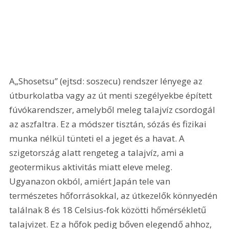
A„Shosetsu” (ejtsd: soszecu) rendszer lényege az 
útburkolatba vagy az út menti szegélyekbe épített 
fúvókarendszer, amelyből meleg talajvíz csordogál 
az aszfaltra. Ez a módszer tisztán, sózás és fizikai 
munka nélkül tünteti el a jeget és a havat. A 
szigetország alatt rengeteg a talajvíz, ami a 
geotermikus aktivitás miatt eleve meleg. 
Ugyanazon okból, amiért Japán tele van 
természetes hőforrásokkal, az útkezelők könnyedén 
találnak 8 és 18 Celsius-fok közötti hőmérsékletű 
talajvizet. Ez a hőfok pedig bőven elegendő ahhoz, 