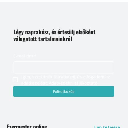
Légy naprakész, és értesülj elsőként
válogatott tartalmainkról
E-mail cím
*
Igen, szeretnék feliratkozni, és elfogadom az 
adatkezelést. 
Adatvédelmi tájékoztató
Feliratkozás
Ezermester online
Lap tetejére