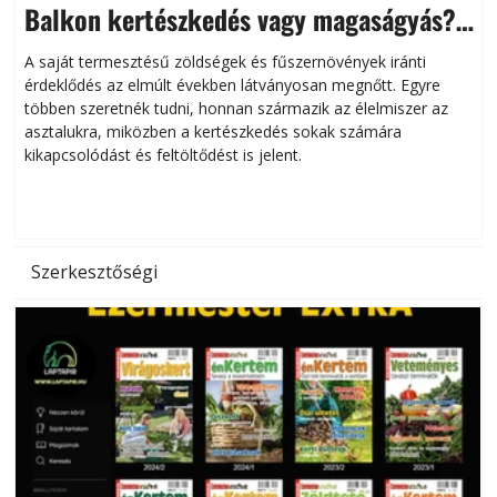
Balkon kertészkedés vagy magaságyás?
Helytakarékos kertészkedés
A saját termesztésű zöldségek és fűszernövények iránti
érdeklődés az elmúlt években látványosan megnőtt. Egyre
többen szeretnék tudni, honnan származik az élelmiszer az
l
asztalukra, miközben a kertészkedés sokak számára
kikapcsolódást és feltöltődést is jelent.
é
d
Szerkesztőségi