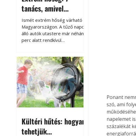
tanács, amivel
megóvhatjuk
Ismét extrém hőség várható
autónkat a nyári
Magyarországon. A tűző napon
álló autók utastere már néhány
károktól
perc alatt rendkívül
felmelegszik, és rövid időn belül
akár a 60-70 °C-ot is
megközelítheti. Ez nemcsak a
beszállást teszi kellemetlenné,
hanem az autó állapotára és a
benne hagyott tárgyakra is
káros hatással lehet. Néhány
egyszerű óvintézkedéssel
Ponant nemré
azonban jelentősen
szó, ami fol
csökkenthetjük a hőség káros
működéséhez
hatásait.
Kültéri hűtés: hogyan
napelemet is 
százalékát k
tehetjük
energiaforrá