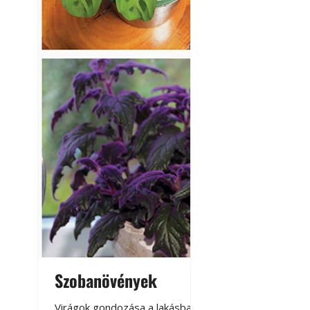
Szobanövények
Virágoskert: k
teraszon, laká
Virágok gondozása a lakásban,