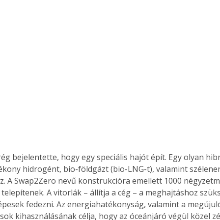
g bejelentette, hogy egy speciális hajót épít. Egy olyan hibr
yékony hidrogént, bio-földgázt (bio-LNG-t), valamint szélener
. A Swap2Zero nevű konstrukcióra emellett 1000 négyzetm
telepítenek. A vitorlák – állítja a cég – a meghajtáshoz szü
épesek fedezni. Az energiahatékonyság, valamint a megújul
sok kihasználásának célja, hogy az óceánjáró végül közel 