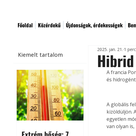
Főoldal
Közérdekű
Újdonságok, érdekességek
Bem
2025. jan. 21.
1 per
Hibrid
Kiemelt tartalom
A francia Po
és hidrogént
A globális f
kizöldüljön.
egyetlen módj
van olyan is
Extrém hőség: 7