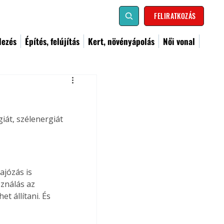
FELIRATKOZÁS
dezés
Építés, felújítás
Kert, növényápolás
Női vonal
iát, szélenergiát 
ajózás is 
ználás az 
t állítani. És 