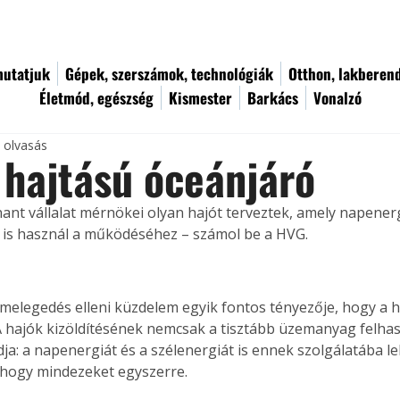
utatjuk
Gépek, szerszámok, technológiák
Otthon, lakberen
Életmód, egészség
Kismester
Barkács
Vonalzó
c olvasás
 hajtású óceánjáró
nant vállalat mérnökei olyan hajót terveztek, amely napenerg
 is használ a működéséhez – számol be a HVG.
elmelegedés elleni küzdelem egyik fontos tényezője, hogy a h
 A hajók kizöldítésének nemcsak a tisztább üzemanyag felhas
a: a napenergiát és a szélenergiát is ennek szolgálatába lehe
, hogy mindezeket egyszerre.