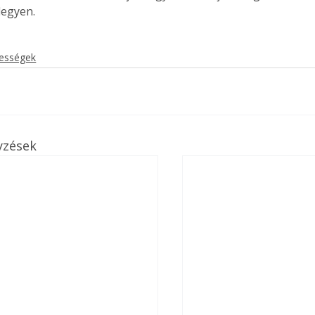
legyen.
kességek
yzések