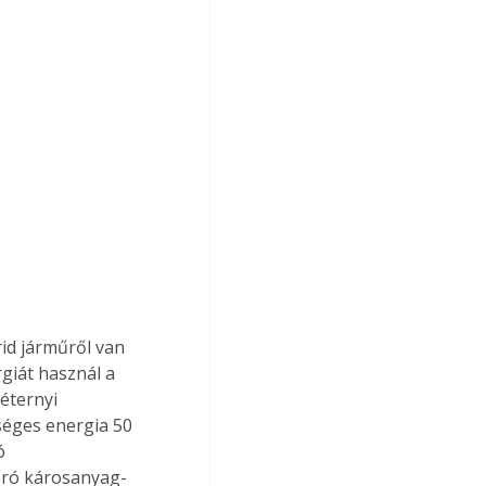
id járműről van 
giát használ a 
éternyi 
kséges energia 50 
ó 
zéró károsanyag-