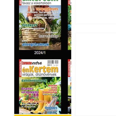
Széndioxid temető