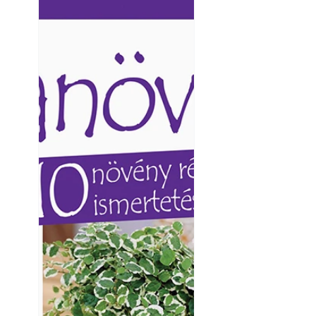
Ezermester lapszámai. A
Ezermester lapszámai
Laptapir kényelmes megoldás,
Laptapir kényelmes 
mert: – t
mert: – t