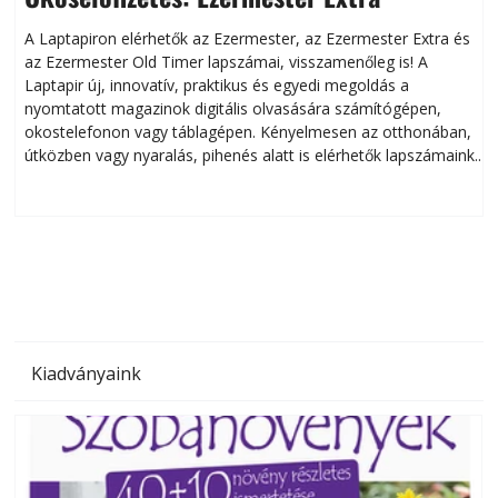
A Laptapiron elérhetők az Ezermester, az Ezermester Extra és
az Ezermester Old Timer lapszámai, visszamenőleg is! A
Laptapir új, innovatív, praktikus és egyedi megoldás a
L
nyomtatott magazinok digitális olvasására számítógépen,
okostelefonon vagy táblagépen. Kényelmesen az otthonában,
útközben vagy nyaralás, pihenés alatt is elérhetők lapszámaink.
ú
Bárhol, bármikor, akár külföldön élve vagy dolgozva is
B
olvashatók az Ezermester lapszámai. A Laptapir kényelmes
megoldás, mert: – t
Kiadványaink