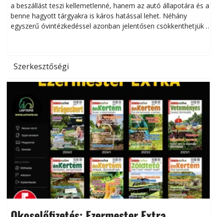
a beszállást teszi kellemetlenné, hanem az autó állapotára és a
benne hagyott tárgyakra is káros hatással lehet. Néhány
egyszerű óvintézkedéssel azonban jelentősen csökkenthetjük a
hőség káros hatásait.
l
Szerkesztőségi
Okoselőfizetés: Ezermester Extra