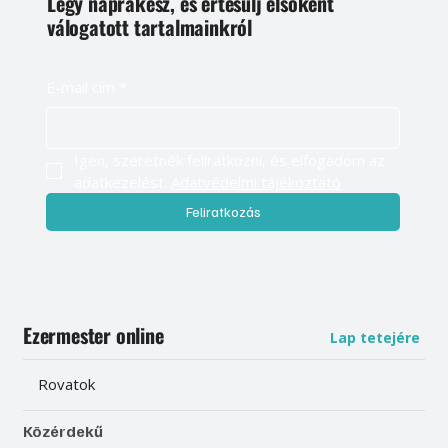
Légy naprakész, és értesülj elsőként
válogatott tartalmainkról
E-mail cím
*
Igen, szeretnék feliratkozni, és elfogadom az 
adatkezelést. 
Adatvédelmi tájékoztató
Feliratkozás
Ezermester online
Lap tetejére
Rovatok
Közérdekű