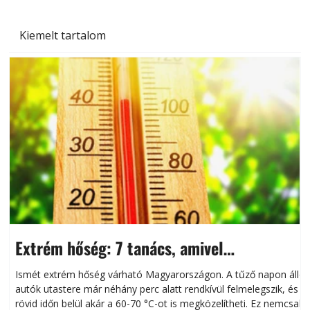
Kiemelt tartalom
Extrém hőség: 7 tanács, amivel
megóvhatjuk autónkat a nyári károktól
Ismét extrém hőség várható Magyarországon. A tűző napon álló
autók utastere már néhány perc alatt rendkívül felmelegszik, és
rövid időn belül akár a 60-70 °C-ot is megközelítheti. Ez nemcsak
n