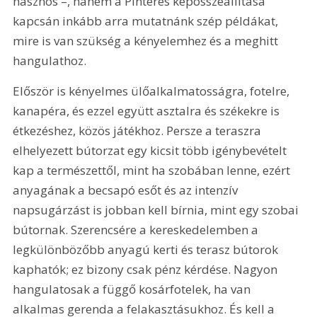
hasznos –, hanem a Pinteres képösszeállítása 
kapcsán inkább arra mutatnánk szép példákat, 
mire is van szükség a kényelemhez és a meghitt 
hangulathoz. 
Először is kényelmes ülőalkalmatosságra, fotelre, 
kanapéra, és ezzel együtt asztalra és székekre is 
étkezéshez, közös játékhoz. Persze a teraszra 
elhelyezett bútorzat egy kicsit több igénybevételt 
kap a természettől, mint ha szobában lenne, ezért 
anyagának a becsapó esőt és az intenzív 
napsugárzást is jobban kell bírnia, mint egy szobai 
bútornak. Szerencsére a kereskedelemben a 
legkülönbözőbb anyagú kerti és terasz bútorok 
kaphatók; ez bizony csak pénz kérdése. Nagyon 
hangulatosak a függő kosárfotelek, ha van 
alkalmas gerenda a felakasztásukhoz. És kell a 