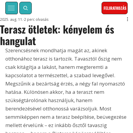
FELIRATKOZÁS
2025. aug. 11.
2 perc olvasás
Terasz ötletek: kényelem és
hangulat
Szerencsésnek mondhatja magát az, akinek 
otthonához terasz is tartozik. Tavasztól őszig nem 
csak kitágítja a lakást, hanem megteremti a 
kapcsolatot a természettel, a szabad levegővel. 
Megszűnik a bezártság érzés, a négy fal nyomasztó 
hatása. Különösen akkor, ha a teraszt nem 
szükségtárolónak használjuk, hanem 
berendezésével otthonossá varázsoljuk. Most 
semmiképpen nem a terasz beépítése, beüvegezése 
mellett érvelünk – ez inkább ősztől tavaszig 