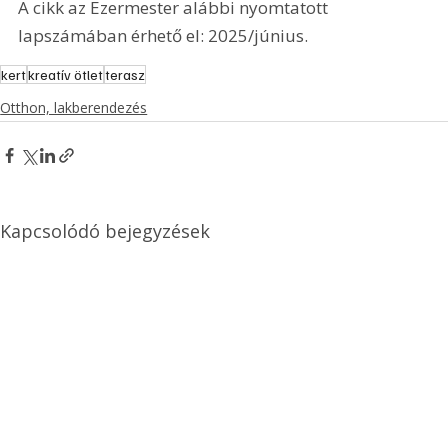
A cikk az Ezermester alábbi nyomtatott 
lapszámában érhető el: 2025/június.
kert
kreatív ötlet
terasz
Otthon, lakberendezés
Kapcsolódó bejegyzések