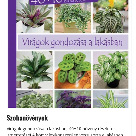
Szobanövények
Virágok gondozása a lakásban, 40+10 növény részletes
ismertetése! A könyv lexikonszerűen veszi sorra a lakásban
s