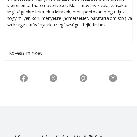
sikeresen tart­ha­tó növényeket. Már a növény kiválasztásakor
h
segítségünkre lesznek a leírások, mert pontosan megtudjuk,
k
hogy milyen körülményekre (hőmérséklet, páratartalom stb.) van
szüksége a növénynek az egészséges fejlődéshez.
t
Kövess minket