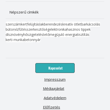
Népszerű címkék
szerszám
kert
felújítás
lakberendezés
kreatív ötlet
barkácsolás
bútor
víz
fűtés
szerkesztőség
elektronika
hasznos tippek
dísznövény
hőszigetelés
tető
megújuló energia
tisztítás
kerti munka
beton
nyár
Kapcsolat
Impresszum
Médiaajánlat
Adatvédelem
Előfizetés