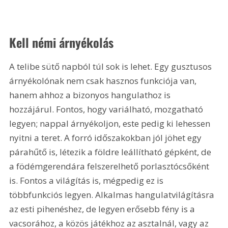
Kell némi árnyékolás
A telibe sütő napból túl sok is lehet. Egy gusztusos 
árnyékolónak nem csak hasznos funkciója van, 
hanem ahhoz a bizonyos hangulathoz is 
hozzájárul. Fontos, hogy variálható, mozgatható 
legyen; nappal árnyékoljon, este pedig ki lehessen 
nyitni a teret. A forró időszakokban jól jöhet egy 
párahűtő is, létezik a földre leállítható gépként, de 
a födémgerendára felszerelhető porlasztócsőként 
is. Fontos a világítás is, mégpedig ez is 
többfunkciós legyen. Alkalmas hangulatvilágításra 
az esti pihenéshez, de legyen erősebb fény is a 
vacsorához, a közös játékhoz az asztalnál, vagy az 