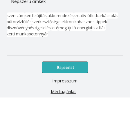
Vonalzó
Népszerű címkék
szerszám
kert
felújítás
lakberendezés
kreatív ötlet
barkácsolás
bútor
víz
fűtés
szerkesztőség
elektronika
hasznos tippek
dísznövény
hőszigetelés
tető
megújuló energia
tisztítás
kerti munka
beton
nyár
Kapcsolat
Impresszum
Médiaajánlat