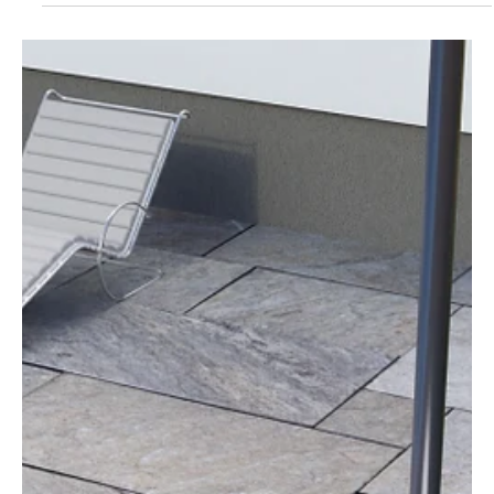
nyílik a felújítási-, betonozási munkálatok elvégzésére - akár saját
kezűleg – és a ház körüli teendőkre. Fontos azonban a megfelelő
építőanyagok beszerzése és a legalább minimális szintű
szakértelem elsajátítása.