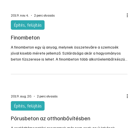
bármit is felerősíteni. Erős ütvefúró, kalapácsfúró és vídia betétes
fúrószár kell hozzá, no meg némi szerencse, nehogy egy nagyobb
méretű kavics, betonvas kerüljön a fúró útjába. Ez ugyanis nagyon
megnehezíti a dübel számára…
2019. nov. 4.
2 perc olvasás
Építés, felújítás
Finombeton
A finombeton egy új anyag, melynek összetevőire a szemcsék
jóval kisebb mérete jellemző. Szilárdsága akár a hagyományos
beton tízszerese is lehet. A finombeton több alkotóelemből készül,
mint egy hagyományos beton. A technológiát illetően egy ultranagy
szilárdságú öntömörödő betonról beszélünk. A minta öntéssel
kerül a formába vagy a zsaluzatba, és akár 3D-s eljárással is
nyomtatható.
2019. aug. 20.
2 perc olvasás