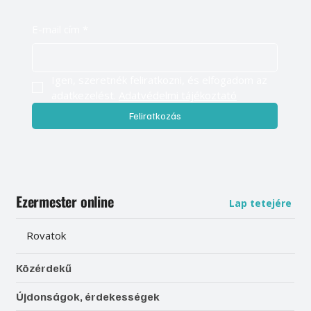
Légy naprakész, és értesülj elsőként
válogatott tartalmainkról
E-mail cím
*
Igen, szeretnék feliratkozni, és elfogadom az 
adatkezelést. 
Adatvédelmi tájékoztató
Feliratkozás
Ezermester online
Lap tetejére
Rovatok