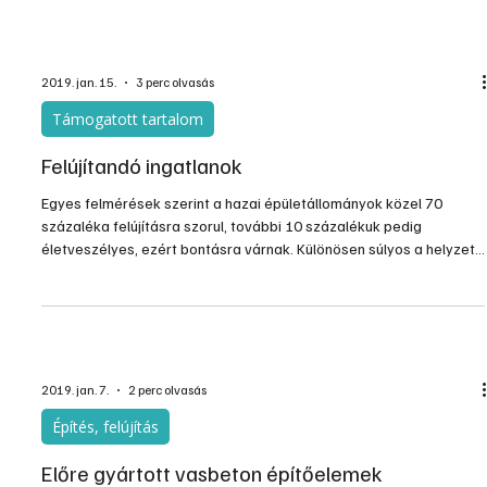
Mindennapjainkban a pihenéshez ugyanúgy, mint a jó
munkavégzéshez szükség van a csendre. A járkálásból vagy pl.
takarításból adódó zajkeltést azonban nem tudjuk elkerülni.
Többszintes épületekben, a közbenső födémek megfelelő
hangszigetelésével, a gyakorlatban elsősorban úsztatott padlók
kialakításával sokat tehetünk a zajok okozta kellemetlenségek
elkerülése érdekében.
2019. jan. 15.
3 perc olvasás
Támogatott tartalom
Felújítandó ingatlanok
Egyes felmérések szerint a hazai épületállományok közel 70
százaléka felújításra szorul, további 10 százalékuk pedig
életveszélyes, ezért bontásra várnak. Különösen súlyos a helyzet
a vidéki ingatlanok esetében, ahol a bontandó otthonok aránya az
országos átlagnál jóval magasabb is lehet. Az ingatlanfelújítási
munkák tervezésének nem kedvez a szakemberek leterheltsége
és a gyakori építőanyag-hiány sem – derül ki az újHÁZ Centrum
őszi Trendriport tanulmányából, amely els...