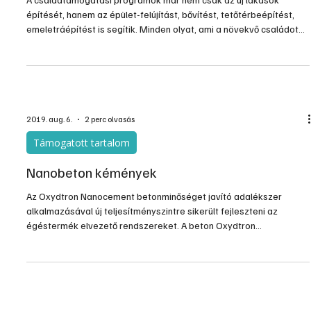
Építés, felújítás
Pórusbeton az otthonbővítésben
A családtámogatási programok már nem csak az új lakások
építését, hanem az épület-felújítást, bővítést, tetőtérbeépítést,
emeletráépítést is segítik. Minden olyat, ami a növekvő családot
plusz térhez juttatja. Aki otthonbővítésre szánja el magát, az a
tervekkel párhuzamosan azt is számba veszi, milyen anyagokat
érdemes használnia az új falazatokhoz. A jó munkához és
eredményekhez kezdetektől fogva célszerű egy „mindent tudó”
épületszerkezeti rendszert választani. Az egyik leg
2019. aug. 6.
2 perc olvasás
Támogatott tartalom
Nanobeton kémények
Az Oxydtron Nanocement betonminőséget javító adalékszer
alkalmazásával új teljesítményszintre sikerült fejleszteni az
égéstermék elvezető rendszereket. A beton Oxydtron
Nanocement megfelelő adalékolásával egyszerre víz-, fagy-, hő-,