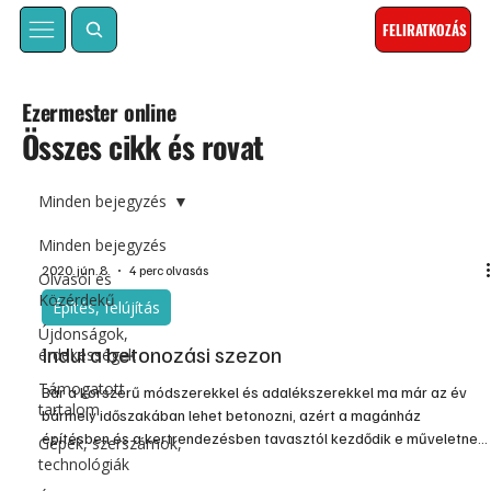
FELIRATKOZÁS
Ezermester online
Összes cikk és rovat
Minden bejegyzés
Minden bejegyzés
2020. jún. 8.
4 perc olvasás
Olvasói és
Közérdekű
Építés, felújítás
Újdonságok,
Indul a betonozási szezon
érdekességek
Támogatott
Bár a korszerű módszerekkel és adalékszerekkel ma már az év
tartalom
bármely időszakában lehet betonozni, azért a magánház
építésben és a kertrendezésben tavasztól kezdődik e műveletnek
Gépek, szerszámok,
az igazi időszaka. Betonozásra előbb-utóbb minden építkezés és
technológiák
lakásfelújítás kapcsán sor kerül, és sokszor a kertben is