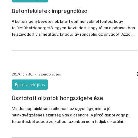
2019. febr. 22.
2 perc olvasás
Építés, felújítás
Betonfelületek impregnálása
A kültéri igénybevételnek kitett építményeknél fontos, hogy
felületük vízlepergető legyen. Köztudott, hogy télen a pórusokban
felszívódott víz megfagy, kitágul így roncsolja az anyagot. Azzal,
hogy impregnálnak egy felületet, gyakorlatilag vízlepergetővé
teszik azt, így megakadályozható a nedvesség behatolása az
építőanyag belsejébe. Különösen a betonból készült utaknál,
lábazatoknál, vagy garázspadlóknál fontos ez, mert
impregnálásukkal nem csak a fagykárok kerülhetők el, ha
2019. jan. 30.
2 perc olvasás
Építés, felújítás
Úsztatott aljzatok hangszigetelése