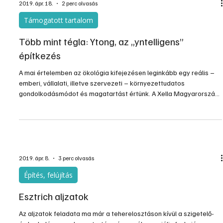
sav-, lúg- és olajállóság érhető el, amiből az égéstermék
elvezetésnél kiemelt jelentőséggel bír a sav- és vízállóság mellett
a hőállóság.
2019. ápr. 18.
2 perc olvasás
Támogatott tartalom
Több mint tégla: Ytong, az „yntelligens”
építkezés
A mai értelemben az ökológia kifejezésen leginkább egy reális –
emberi, vállalati, illetve szervezeti – környezettudatos
gondolkodásmódot és magatartást értünk. A Xella Magyarország
Kft. számára az ökológia fogalma egyet jelent a felelősséggel.
Mára alapvető feltétel, hogy környezettudatosan cselekedjünk, és
ez vonatkozik az új társas házak, okos családi házak építésére is.
A természetes alapanyagok, az alacsony előállítási energia-
szükséglet, a kikerülő melléktermék nélküli
2019. ápr. 8.
3 perc olvasás