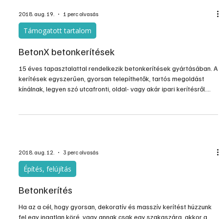
módszereknek. A Duna-Dráva Cement Kft. (DDC) sorozatában
hatékony segítséget nyújt a megfelelő alapanyagok és eljárások
kiválasztásában, valamint ezek alkalmazásában! Kezdjük az
alapoktól
2018. aug. 19.
1 perc olvasás
Támogatott tartalom
BetonX betonkerítések
15 éves tapasztalattal rendelkezik betonkerítések gyártásában. A
kerítések egyszerűen, gyorsan telepíthetők, tartós megoldást
kínálnak, legyen szó utcafronti, oldal- vagy akár ipari kerítésről.
Díjmentes helyszíni felmérést és szaktanácsadást biztosítanak. A
BetonX betonkerítéseket készletről akár azonnal kiszállítják, és
igény esetén telepítik, Magyarországon és Szlovákiában
egyaránt. A széles kerítésválaszték mellett kovácsoltvas stílusú
vas- és borovi fenyőből készült faka
2018. aug. 12.
3 perc olvasás
Építés, felújítás