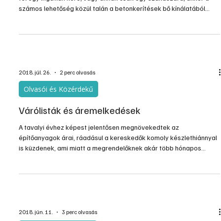
Betonkerítés
Ha az a cél, hogy gyorsan, dekoratív és masszív kerítést húzzunk
fel egy ingatlan köré, vagy annak csak egy szakaszára, akkor a
számos lehetőség közül talán a betonkerítések bő kínálatából
érdemes választani. Ezek a kerítések ugyanis erősek, időtállóak és
gondozást alig igényelnek. Előnyük e mellett, hogy viszonylag
kevés idő alatt nagy területeket lehet velük körbevenni.
2018. júl. 26.
2 perc olvasás
Olvasói és Közérdekű
Várólisták és áremelkedések
A tavalyi évhez képest jelentősen megnövekedtek az
építőanyagok árai, ráadásul a kereskedők komoly készlethiánnyal
is küzdenek, ami miatt a megrendelőknek akár több hónapos
csúszásokra is számítaniuk kell. A szakértők szerint egy rendkívül
komplex problémával állunk szemben, aminek feloldása is