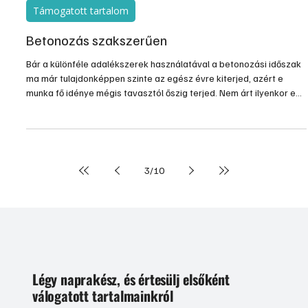
összetett és átgondolt módon valósulhat csak meg.
2018. jún. 11.
3 perc olvasás
Támogatott tartalom
Betonozás szakszerűen
Bár a különféle adalékszerek használatával a betonozási időszak
ma már tulajdonképpen szinte az egész évre kiterjed, azért e
munka fő idénye mégis tavasztól őszig terjed. Nem árt ilyenkor egy
kicsit feleleveníteni betonozással kapcsolatos ismereteinket.
3
/
10