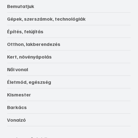
Közérdekű
Újdonságok, érdekességek
Bemutatjuk
Gépek, szerszámok, technológiák
Építés, felújítás
Otthon, lakberendezés
Kert, növényápolás
Női vonal
Életmód, egészség
Kismester
Barkács