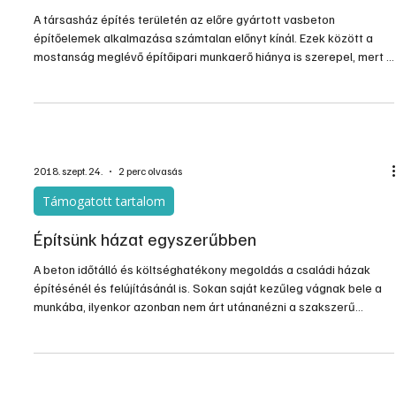
2019. jan. 7.
2 perc olvasás
Építés, felújítás
Előre gyártott vasbeton építőelemek
A társasház építés területén az előre gyártott vasbeton
építőelemek alkalmazása számtalan előnyt kínál. Ezek között a
mostanság meglévő építőipari munkaerő hiánya is szerepel, mert a
kész elemekkel lényegesen gyorsabban, kevesebb élőmunka
ráfordítással folyhat az építés. Kéregfal elemek alkalmazása
tökéletes megoldást biztosít bármilyen teherhordó-, térelválasztó
falszerkezethez; pincék, liftaknák, támfalak építéséhez, de
speciális építési feladatok ellátására is alkalmas. A
2018. szept. 24.
2 perc olvasás
Támogatott tartalom
Építsünk házat egyszerűbben
A beton időtálló és költséghatékony megoldás a családi házak
építésénél és felújításánál is. Sokan saját kezűleg vágnak bele a
munkába, ilyenkor azonban nem árt utánanézni a szakszerű