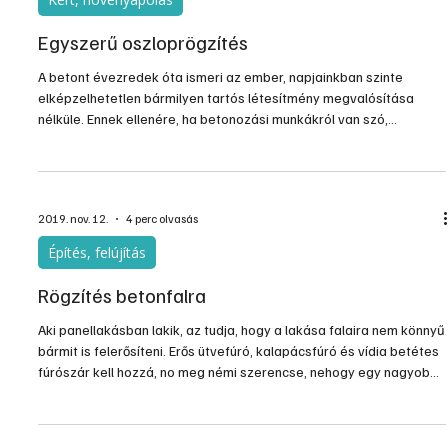
2020. márc. 31.
1 perc olvasás
Kert, növényápolás
Egyszerű oszloprögzítés
A betont évezredek óta ismeri az ember, napjainkban szinte
elképzelhetetlen bármilyen tartós létesítmény megvalósítása
nélküle. Ennek ellenére, ha betonozási munkákról van szó,
mindenkinek a nehéz munka, szennyezett terület, valamint a
betonkeverő jut eszébe, és el is megy a kedve a feladattól. Pedig
az új fejlesztéseknek köszönhetően ez már egyszerűbben és
tisztábban is megoldható.
2019. nov. 12.
4 perc olvasás
Építés, felújítás
Rögzítés betonfalra
Aki panellakásban lakik, az tudja, hogy a lakása falaira nem könnyű