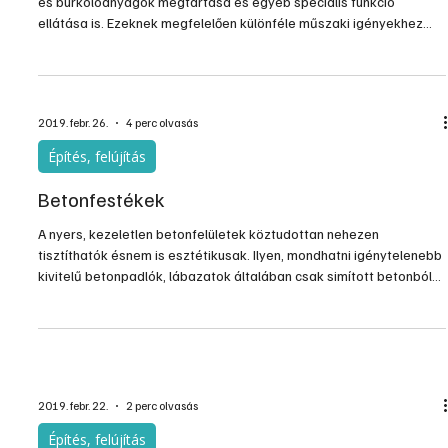
Építés, felújítás
Esztrich aljzatok
Az aljzatok feladata ma már a teherelosztáson kívül a szigetelő-
és burkolóanyagok megtartása és egyéb speciális funkció
ellátása is. Ezeknek megfelelően különféle műszaki igényekhez
igazodó rétegrendeket kell alkalmazni. Az alap teherhordó réteg –
azaz az esztrich – ezért a korszerű padlószerkezetek
meghatározó eleme.
2019. febr. 26.
4 perc olvasás
Építés, felújítás
Betonfestékek
A nyers, kezeletlen betonfelületek köztudottan nehezen
tisztíthatók ésnem is esztétikusak. Ilyen, mondhatni igénytelenebb
kivitelű betonpadlók, lábazatok általában csak simított betonból
készülnek, éshamarabb erodálódnak. Ezen viszonylag könnyen
lehet változtatni, haazilyen felületeket speciálisan…