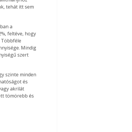
, tehát itt sem 
ában a 
%, feltéve, hogy 
 Többféle 
nnyisége. Mindig 
yiségű szert 
gy szinte minden 
zhatóságot és 
agy akrilát 
ett tömörebb és 