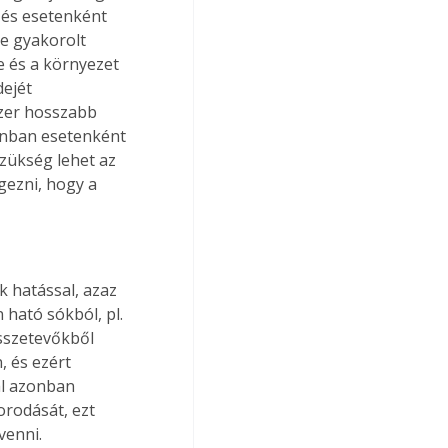
 és esetenként 
e gyakorolt 
e és a környezet 
ejét 
szer hosszabb 
zonban esetenként 
zükség lehet az 
gezni, hogy a 
 hatással, azaz 
 ható sókból, pl. 
sszetevőkből 
, és ezért 
al azonban 
orodását, ezt 
venni.