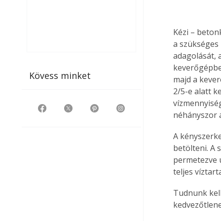
z
r
E
E
n
o
a
s
s
v
v
s
s
o
r
t
o
ö
s
t
-
n
i
y
t
,
k
z
z
y
k
k
é
z
v
v
é
z
s
t
e
i
n
j
e
e
v
v
k
ó
é
y
s
h
t
k
g
i
g
s
é
é
g
n
g
b
á
Kézi – beton
r
!
r
r
e
o
s
ü
é
g
g
e
o
y
e
u
l
é
e
n
s
e
l
a
e
e
a szükséges 
m
m
k
n
k
n
g
i
i
s
s
a
:
m
B
l
k
adagolását, 
e
e
t
n
r
ö
g
s
e
r
l
d
ö
k
e
g
g
é
g
k
p
ó
e
ő
keverőgépbe 
s
s
e
o
n
,
s
v
v
s
y
o
á
a
a
y
t
v
y
k
x
a
l
Kövess minket
t
t
t
majd a kever
z
y
s
t
e
e
b
a
r
r
s
v
u
u
e
e
s
e
:
é
ó
e
i
s
e
2/5-e alatt k
á
v
z
á
z
z
i
k
l
a
t
t
e
r
r
z
s
b
é
p
e
e
o
o
a
vízmennyiségg
h
t
ó
k
k
n
g
r
k
z
m
,
,
ő
a
e
p
l
t
t
a
r
t
ű
néhányszor á
e
b
k
ó
a
a
l
e
y
y
t
o
o
e
a
n
s
á
i
i
l
l
i
t
u
r
b
z
z
e
l
s
é
l
a
a
a
a
t
ő
n
A kényszerke
t
r
e
n
n
m
s
E
E
g
a
o
g
k
z
k
p
t
a
k
betölteni. A
E
i
a
k
z
z
e
t
k
ö
e
k
k
ü
o
o
e
a
i
n
,
s
permetezve úg
x
n
e
e
s
á
i
n
z
l
d
n
ú
á
k
a
t
b
:
v
teljes víztar
b
r
r
p
s
n
k
á
v
v
y
t
c
ö
t
f
e
t
m
m
á
e
a
é
b
b
f
v
s
a
e
a
m
s
d
r
Tudnunk kell
r
o
e
e
r
a
o
a
i
s
s
g
u
o
h
a
e
n
t
n
kedvezőtlen
é
s
s
o
n
r
g
s
ó
o
o
t
k
ű
a
r
m
n
t
t
s