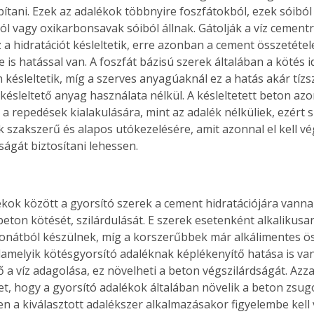
bítani. Ezek az adalékok többnyire foszfátokból, ezek sóiból
l vagy oxikarbonsavak sóiból állnak. Gátolják a víz cementr
 a hidratációt késleltetik, erre azonban a cement összetétel
is hatással van. A foszfát bázisú szerek általában a kötés id
 késleltetik, míg a szerves anyagúaknál ez a hatás akár tíz
a késleltető anyag használata nélkül. A késleltetett beton a
a repedések kialakulására, mint az adalék nélküliek, ezért s
k szakszerű és alapos utókezelésére, amit azonnal el kell vé
ságát biztosítani lehessen.
kok között a gyorsító szerek a cement hidratációjára vannak
beton kötését, szilárdulását. E szerek esetenként alkalikusan
nátból készülnek, míg a korszerűbbek már alkálimentes ö
alamelyik kötésgyorsító adaléknak képlékenyítő hatása is van
 a víz adagolása, ez növelheti a beton végszilárdságát. Azz
et, hogy a gyorsító adalékok általában növelik a beton zsug
n a kiválasztott adalékszer alkalmazásakor figyelembe kell 