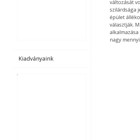
,
:
változását v
a
a
y
g
s
s
ü
y
a
szilárdsága 
p
p
ü
h
o
a
e
e
t
épület állék
t
t
t
l
m
r
o
választják. 
a
a
t
d
l
l
t
o
i
p
p
j
alkalmazása 
g
á
r
ő
ő
j
i
i
o
nagy mennyi
s
v
s
y
r
r
b
o
f
f
o
z
e
o
o
b
a
k
á
Kiadványaink
i
i
b
n
n
a
t
l
g
n
e
e
n
e
z
z
b
o
m
l
l
m
t
r
n
e
e
a
é
é
e
a
e
.
S
V
G
F
V
K
B
B
K
e
r
r
g
s
t
t
n
A
g
h
h
é
z
i
y
ű
e
e
i
i
e
h
z
t
é
é
m
e
e
r
r
ó
ű
o
r
ó
s
t
r
o
o
r
e
t
t
i
V
E
E
A
A
A
E
S
H
a
s
s
e
z
v
ő
ő
!
b
á
g
z
e
t
k
k
t
t
i
b
g
z
k
k
g
o
a
é
ő
:
g
k
k
A
r
b
é
e
ö
ö
é
k
s
s
h
n
a
g
y
e
m
i
o
e
e
j
a
a
k
á
e
s
g
n
n
s
h
z
k
E
é
a
a
z
z
ö
n
o
í
r
é
k
n
r
m
ü
g
n
z
é
y
y
z
a
n
e
p