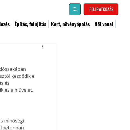
FELIRATKOZÁS
dezés
Építés, felújítás
Kert, növényápolás
Női vonal
időszakában 
ztól kezdődik e 
s és 
ik ez a művelet, 
os minőségi 
ortbetonban 