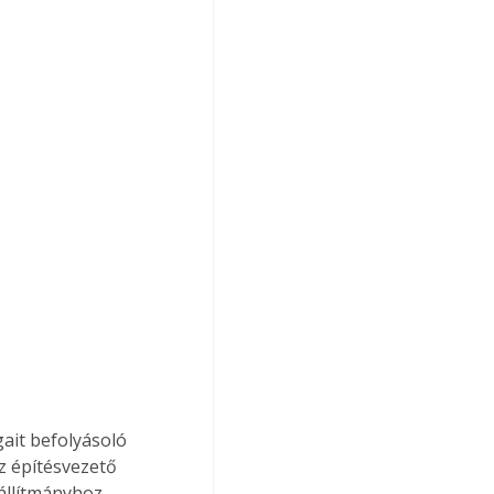
ait befolyásoló 
z építésvezető 
állítmányhoz 