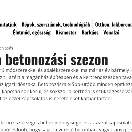
utatjuk
Gépek, szerszámok, technológiák
Otthon, lakberen
Életmód, egészség
Kismester
Barkács
Vonalzó
olvasás
a betonozási szezon
rű módszerekkel és adalékszerekkel ma már az év bármely 
zni, azért a magánház építésben és a kertrendezésben tavas
z igazi időszaka. Betonozásra előbb-utóbb minden építkezé
s kapcsán sor kerül, és sokszor a kertben is szükségessé vál
t az ezzel kapcsolatos ismereteinket karbantartani.
adathoz szükséges beton mennyisége, és az azzal kapcsolat
jából eldönti, hogy saját keverésű betonban, vagy transzp