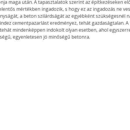
onja maga után. A tapasztalatok szerint az építkezéseken elő
jelentős mértékben ingadozik, s hogy ez az ingadozás ne ves
onyságát, a beton szilárdságát az egyébként szükségesnél 
Mindez cementpazarlást eredményez, tehát gazdaságtalan. A
tehát mindenképpen indokolt olyan esetben, ahol egyszerr
ségű, egyenletesen jó minőségű betonra.