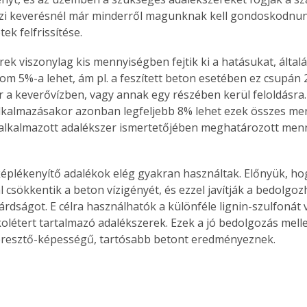
ézi keverésnél már minderről magunknak kell gondoskodnunk
tek felfrissítése.
rek viszonylag kis mennyiségben fejtik ki a hatásukat, által
om 5%-a lehet, ám pl. a feszített beton esetében ez csupán 2
r a keverővízben, vagy annak egy részében kerül feloldásra.
lkalmazásakor azonban legfeljebb 8% lehet ezek összes me
 alkalmazott adalékszer ismertetőjében meghatározott menn
képlékenyítő adalékok elég gyakran használtak. Előnyük, ho
l csökkentik a beton vízigényét, és ezzel javítják a bedolgo
lárdságot. E célra használhatók a különféle lignin-szulfonát v
ikolétert tartalmazó adalékszerek. Ezek a jó bedolgozás mell
eresztő-képességű, tartósabb betont eredményeznek.