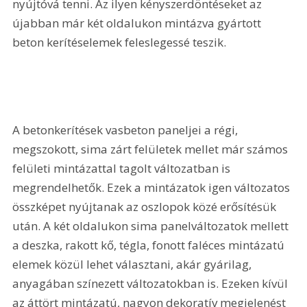
nyújtóvá tenni. Az ilyen kényszerdöntéseket az 
újabban már két oldalukon mintázva gyártott 
beton kerítéselemek feleslegessé teszik.
A betonkerítések vasbeton paneljei a régi, 
megszokott, sima zárt felületek mellet már számos 
felületi mintázattal tagolt változatban is 
megrendelhetők. Ezek a mintázatok igen változatos 
összképet nyújtanak az oszlopok közé erősítésük 
után. A két oldalukon sima panelváltozatok mellett 
a deszka, rakott kő, tégla, fonott faléces mintázatú 
elemek közül lehet választani, akár gyárilag, 
anyagában színezett változatokban is. Ezeken kívül 
az áttört mintázatú, nagyon dekoratív megjelenést 