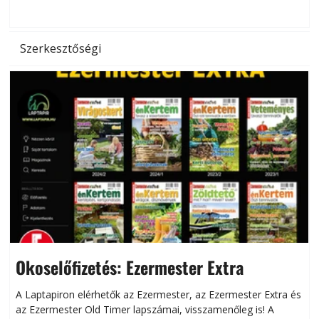
d
Szerkesztőségi
Okoselőfizetés: Ezermester Extra
A Laptapiron elérhetők az Ezermester, az Ezermester Extra és
az Ezermester Old Timer lapszámai, visszamenőleg is! A