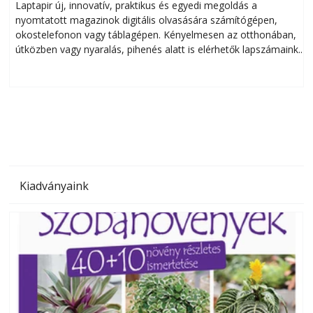
Laptapir új, innovatív, praktikus és egyedi megoldás a
L
nyomtatott magazinok digitális olvasására számítógépen,
okostelefonon vagy táblagépen. Kényelmesen az otthonában,
útközben vagy nyaralás, pihenés alatt is elérhetők lapszámaink.
ú
Bárhol, bármikor, akár külföldön élve vagy dolgozva is
B
olvashatók az Ezermester lapszámai. A Laptapir kényelmes
megoldás, mert: – t
Kiadványaink