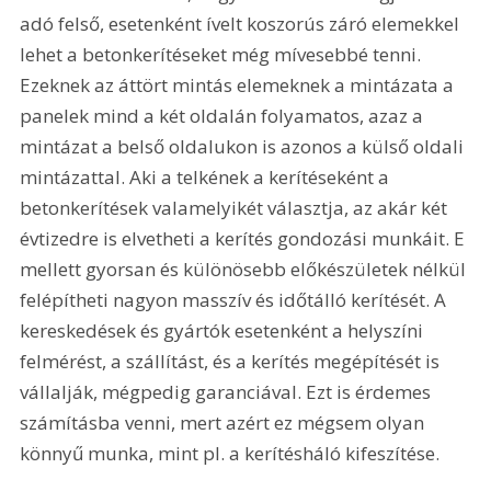
adó felső, esetenként ívelt koszorús záró elemekkel 
lehet a betonkerítéseket még mívesebbé tenni. 
Ezeknek az áttört mintás elemeknek a mintázata a 
panelek mind a két oldalán folyamatos, azaz a 
mintázat a belső oldalukon is azonos a külső oldali 
mintázattal. Aki a telkének a kerítéseként a 
betonkerítések valamelyikét választja, az akár két 
évtizedre is elvetheti a kerítés gondozási munkáit. E 
mellett gyorsan és különösebb előkészületek nélkül 
felépítheti nagyon masszív és időtálló kerítését. A 
kereskedések és gyártók esetenként a helyszíni 
felmérést, a szállítást, és a kerítés megépítését is 
vállalják, mégpedig garanciával. Ezt is érdemes 
számításba venni, mert azért ez mégsem olyan 
könnyű munka, mint pl. a kerítésháló kifeszítése.