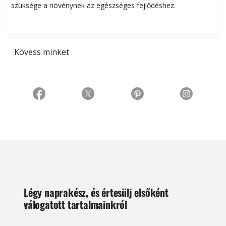
szüksége a növénynek az egészséges fejlődéshez.
t
Kövess minket
Légy naprakész, és értesülj elsőként
válogatott tartalmainkról