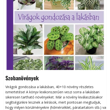
Szobanövények
Virágok gondozása a lakásban, 40+10 növény részletes
ismertetése! A könyv lexikonszerűen veszi sorra a lakásban
s
sikeresen tart­ha­tó növényeket. Már a növény kiválasztásakor
h
segítségünkre lesznek a leírások, mert pontosan megtudjuk,
k
hogy milyen körülményekre (hőmérséklet, páratartalom stb.) van