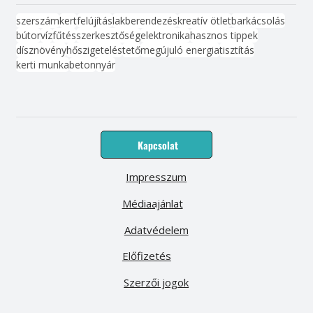
szerszám
kert
felújítás
lakberendezés
kreatív ötlet
barkácsolás
bútor
víz
fűtés
szerkesztőség
elektronika
hasznos tippek
dísznövény
hőszigetelés
tető
megújuló energia
tisztítás
kerti munka
beton
nyár
Kapcsolat
Impresszum
Médiaajánlat
Adatvédelem
Előfizetés
Szerzői jogok