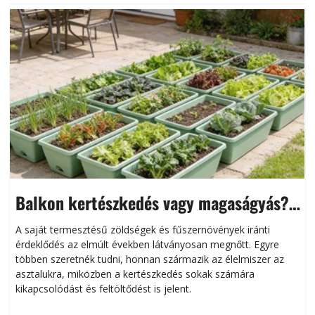
Balkon kertészkedés vagy magaságyás?
Helytakarékos kertészkedés
A saját termesztésű zöldségek és fűszernövények iránti
érdeklődés az elmúlt években látványosan megnőtt. Egyre
többen szeretnék tudni, honnan származik az élelmiszer az
l
asztalukra, miközben a kertészkedés sokak számára
kikapcsolódást és feltöltődést is jelent.
é