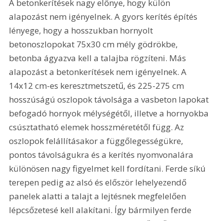
A betonkerítések nagy előnye, hogy külön 
alapozást nem igényelnek. A gyors kerítés építés 
lényege, hogy a hosszukban hornyolt 
betonoszlopokat 75x30 cm mély gödrökbe, 
betonba ágyazva kell a talajba rögzíteni. Más 
alapozást a betonkerítések nem igényelnek. A 
14x12 cm-es keresztmetszetű, és 225-275 cm 
hosszúságú oszlopok távolsága a vasbeton lapokat 
befogadó hornyok mélységétől, illetve a hornyokba 
csúsztatható elemek hosszméretétől függ. Az 
oszlopok felállításakor a függőlegességükre, 
pontos távolságukra és a kerítés nyomvonalára 
különösen nagy figyelmet kell fordítani. Ferde síkú 
terepen pedig az alsó és először lehelyezendő 
panelek alatti a talajt a lejtésnek megfelelően 
lépcsőzetesé kell alakítani. Így bármilyen ferde 