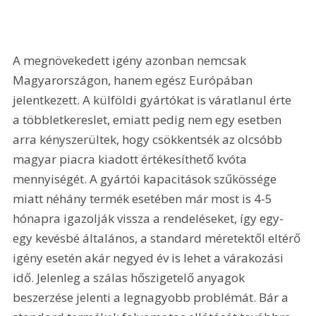
A megnövekedett igény azonban nemcsak 
Magyarországon, hanem egész Európában 
jelentkezett. A külföldi gyártókat is váratlanul érte 
a többletkereslet, emiatt pedig nem egy esetben 
arra kényszerültek, hogy csökkentsék az olcsóbb 
magyar piacra kiadott értékesíthető kvóta 
mennyiségét. A gyártói kapacitások szűkössége 
miatt néhány termék esetében már most is 4-5 
hónapra igazolják vissza a rendeléseket, így egy-
egy kevésbé általános, a standard méretektől eltérő 
igény esetén akár negyed év is lehet a várakozási 
idő. Jelenleg a szálas hőszigetelő anyagok 
beszerzése jelenti a legnagyobb problémát. Bár a 