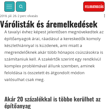
FELIRATKOZÁS
2018. júl. 26.
2 perc olvasás
Várólisták és áremelkedések
A tavalyi évhez képest jelentősen megnövekedtek az 
építőanyagok árai, ráadásul a kereskedők komoly 
készlethiánnyal is küzdenek, ami miatt a 
megrendelőknek akár több hónapos csúszásokra is 
számítaniuk kell. A szakértők szerint egy rendkívül 
komplex problémával állunk szemben, aminek 
feloldása is összetett és átgondolt módon 
valósulhat csak meg.
Akár 20 százalékkal is többe kerülhet az 
építőanyag