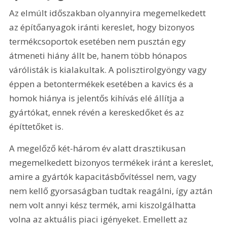
Az elmúlt időszakban olyannyira megemelkedett 
az építőanyagok iránti kereslet, hogy bizonyos 
termékcsoportok esetében nem pusztán egy 
átmeneti hiány állt be, hanem több hónapos 
várólisták is kialakultak. A polisztirolgyöngy vagy 
éppen a betontermékek esetében a kavics és a 
homok hiánya is jelentős kihívás elé állítja a 
gyártókat, ennek révén a kereskedőket és az 
építtetőket is.
A megelőző két-három év alatt drasztikusan 
megemelkedett bizonyos termékek iránt a kereslet, 
amire a gyártók kapacitásbővítéssel nem, vagy 
nem kellő gyorsaságban tudtak reagálni, így aztán 
nem volt annyi kész termék, ami kiszolgálhatta 
volna az aktuális piaci igényeket. Emellett az 