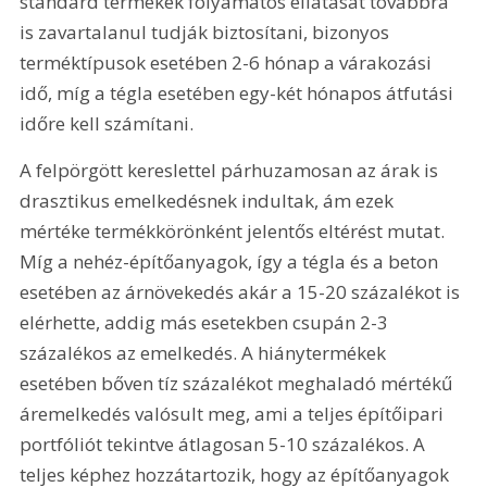
standard termékek folyamatos ellátását továbbra 
is zavartalanul tudják biztosítani, bizonyos 
terméktípusok esetében 2-6 hónap a várakozási 
idő, míg a tégla esetében egy-két hónapos átfutási 
időre kell számítani.
A felpörgött kereslettel párhuzamosan az árak is 
drasztikus emelkedésnek indultak, ám ezek 
mértéke termékkörönként jelentős eltérést mutat. 
Míg a nehéz-építőanyagok, így a tégla és a beton 
esetében az árnövekedés akár a 15-20 százalékot is 
elérhette, addig más esetekben csupán 2-3 
százalékos az emelkedés. A hiánytermékek 
esetében bőven tíz százalékot meghaladó mértékű 
áremelkedés valósult meg, ami a teljes építőipari 
portfóliót tekintve átlagosan 5-10 százalékos. A 
teljes képhez hozzátartozik, hogy az építőanyagok 