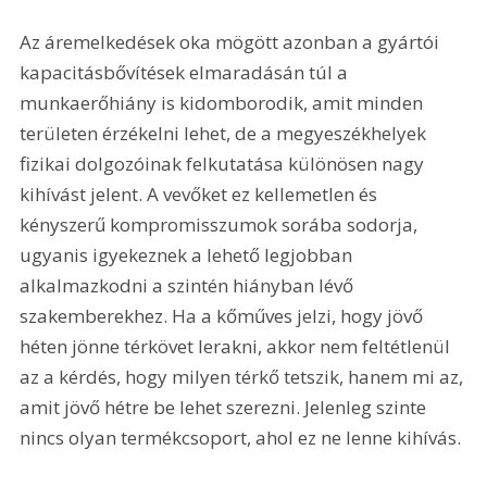
Az áremelkedések oka mögött azonban a gyártói 
kapacitásbővítések elmaradásán túl a 
munkaerőhiány is kidomborodik, amit minden 
területen érzékelni lehet, de a megyeszékhelyek 
fizikai dolgozóinak felkutatása különösen nagy 
kihívást jelent. A vevőket ez kellemetlen és 
kényszerű kompromisszumok sorába sodorja, 
ugyanis igyekeznek a lehető legjobban 
alkalmazkodni a szintén hiányban lévő 
szakemberekhez. Ha a kőműves jelzi, hogy jövő 
héten jönne térkövet lerakni, akkor nem feltétlenül 
az a kérdés, hogy milyen térkő tetszik, hanem mi az, 
amit jövő hétre be lehet szerezni. Jelenleg szinte 
nincs olyan termékcsoport, ahol ez ne lenne kihívás.