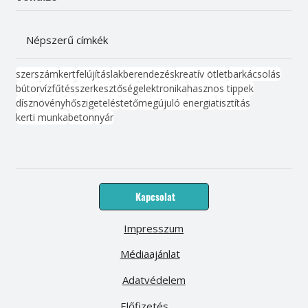
Népszerű címkék
szerszám
kert
felújítás
lakberendezés
kreatív ötlet
barkácsolás
bútor
víz
fűtés
szerkesztőség
elektronika
hasznos tippek
dísznövény
hőszigetelés
tető
megújuló energia
tisztítás
kerti munka
beton
nyár
Kapcsolat
Impresszum
Médiaajánlat
Adatvédelem
Előfizetés