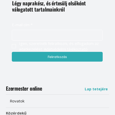
Légy naprakész, és értesülj elsőként
válogatott tartalmainkról
E-mail cím
*
Igen, szeretnék feliratkozni, és elfogadom az 
adatkezelést. 
Adatvédelmi tájékoztató
Feliratkozás
Ezermester online
Lap tetejére
Rovatok
Közérdekű