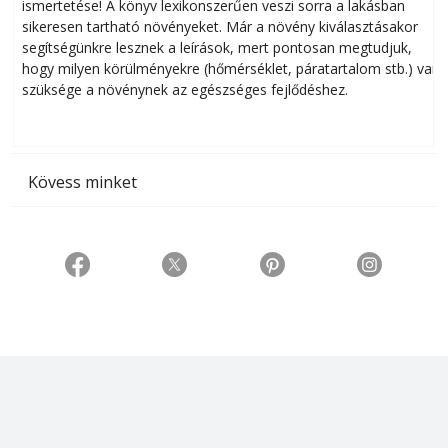
ismertetése! A könyv lexikonszerűen veszi sorra a lakásban
s
sikeresen tart­ha­tó növényeket. Már a növény kiválasztásakor
h
segítségünkre lesznek a leírások, mert pontosan megtudjuk,
k
hogy milyen körülményekre (hőmérséklet, páratartalom stb.) van
szüksége a növénynek az egészséges fejlődéshez.
t
Kövess minket