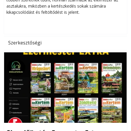
asztalukra, miközben a kertészkedés sokak számára
kikapcsolódást és feltöltődést is jelent.
é
d
Szerkesztőségi