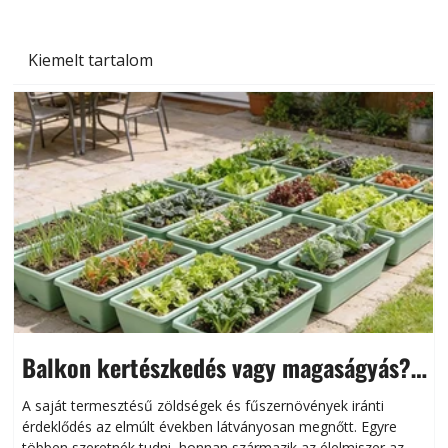
Kiemelt tartalom
Balkon kertészkedés vagy magaságyás?
Helytakarékos kertészkedés
A saját termesztésű zöldségek és fűszernövények iránti
érdeklődés az elmúlt években látványosan megnőtt. Egyre
többen szeretnék tudni, honnan származik az élelmiszer az
l