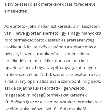
a kivitelezési díjak mértékének csak töredékével 
emelkedtek.
Az építtetők jellemzően azt keresik, ami készleten 
van, illetve gyorsan elérhető, így a nagy hiányokkal 
bíró termékcsoportok esetén az árérzékenység 
csökkent. A kivitelezők esetében azonban más a 
helyzet, hiszen a munkabérek szintén jelentős 
emelkedése miatt nekik különösen oda kell 
figyelniük arra, hogy az építőanyagokat milyen 
árakon szerzik be. Náluk szerencsés esetben az ár-
érték arány optimalizálása a szempont, míg azok, 
akik a saját házukat építtetik, igényesebb, 
magasabb minőségű termékeket keresnek. 
Különösen igaz ez a csempe-szaniter termékekre és 
az élőmunka igényt kiváltó, több munkafázist 