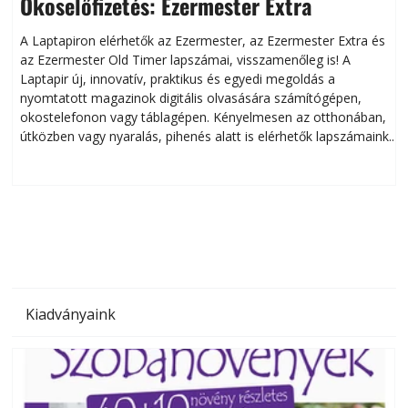
Okoselőfizetés: Ezermester Extra
A Laptapiron elérhetők az Ezermester, az Ezermester Extra és
az Ezermester Old Timer lapszámai, visszamenőleg is! A
Laptapir új, innovatív, praktikus és egyedi megoldás a
L
nyomtatott magazinok digitális olvasására számítógépen,
okostelefonon vagy táblagépen. Kényelmesen az otthonában,
útközben vagy nyaralás, pihenés alatt is elérhetők lapszámaink.
ú
Bárhol, bármikor, akár külföldön élve vagy dolgozva is
B
olvashatók az Ezermester lapszámai. A Laptapir kényelmes
megoldás, mert: – t
Kiadványaink