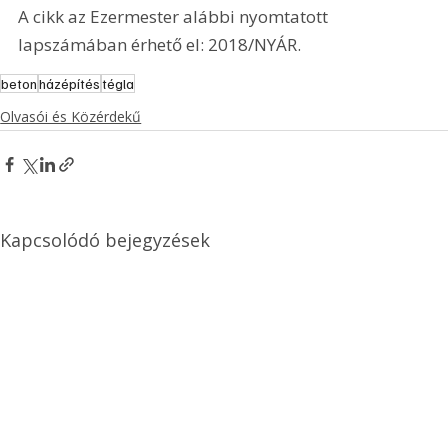
A cikk az Ezermester alábbi nyomtatott 
lapszámában érhető el: 2018/NYÁR.
beton
házépítés
tégla
Olvasói és Közérdekű
Kapcsolódó bejegyzések