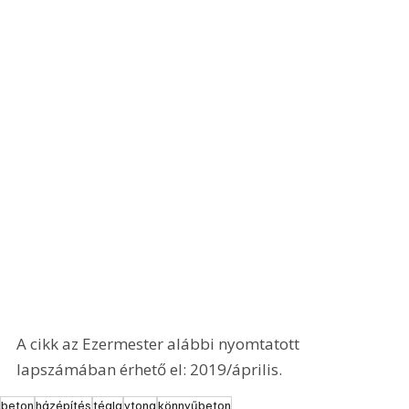
A cikk az Ezermester alábbi nyomtatott 
lapszámában érhető el: 2019/április.
beton
házépítés
tégla
ytong
könnyűbeton