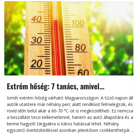
Extrém hőség: 7 tanács, amivel
megóvhatjuk autónkat a nyári károktól
Ismét extrém hőség várható Magyarországon. A tűző napon álló
autók utastere már néhány perc alatt rendkívül felmelegszik, és
rövid időn belül akár a 60-70 °C-ot is megközelítheti. Ez nemcsak
n
a beszállást teszi kellemetlenné, hanem az autó állapotára és a
benne hagyott tárgyakra is káros hatással lehet. Néhány
egyszerű óvintézkedéssel azonban jelentősen csökkenthetjük a
hőség káros hatásait.