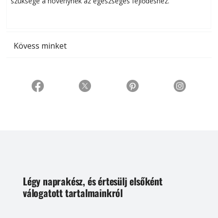
szüksége a növénynek az egészséges fejlődéshez.
t
Kövess minket
Légy naprakész, és értesülj elsőként
válogatott tartalmainkról