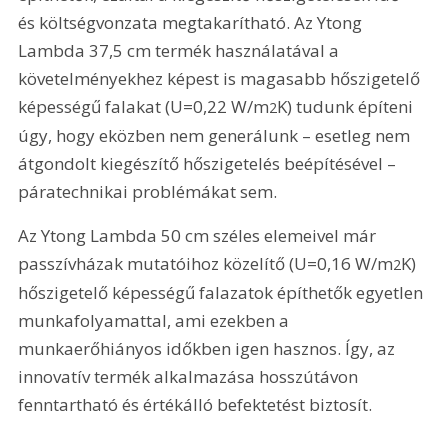
és költségvonzata megtakarítható. Az Ytong 
Lambda 37,5 cm termék használatával a 
követelményekhez képest is magasabb hőszigetelő 
képességű falakat (U=0,22 W/m
K) tudunk építeni 
2
úgy, hogy eközben nem generálunk – esetleg nem 
átgondolt kiegészítő hőszigetelés beépítésével – 
páratechnikai problémákat sem.
Az Ytong Lambda 50 cm széles elemeivel már 
passzívházak mutatóihoz közelítő (U=0,16 W/m
K) 
2
hőszigetelő képességű falazatok építhetők egyetlen 
munkafolyamattal, ami ezekben a 
munkaerőhiányos időkben igen hasznos. Így, az 
innovatív termék alkalmazása hosszútávon 
fenntartható és értékálló befektetést biztosít.