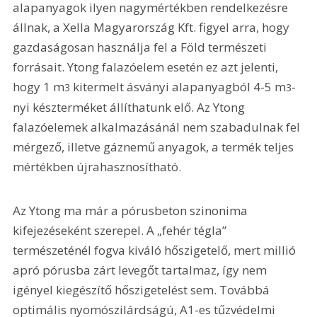
alapanyagok ilyen nagymértékben rendelkezésre 
állnak, a Xella Magyarország Kft. figyel arra, hogy 
gazdaságosan használja fel a Föld természeti 
forrásait. Ytong falazóelem esetén ez azt jelenti, 
hogy 1 m
 kitermelt ásványi alapanyagból 4-5 m
-
3
3
nyi készterméket állíthatunk elő. Az Ytong 
falazóelemek alkalmazá­sánál nem szabadulnak fel 
mérgező, illetve gáznemű anyagok, a termék teljes 
mértékben újrahasznosítható.
Az Ytong ma már a pórusbeton szinonima 
kifejezéseként szerepel. A „fehér tégla” 
természeténél fogva kiváló hőszigetelő, mert millió 
apró pórusba zárt levegőt tartalmaz, így nem 
igényel kiegészítő hőszigetelést sem. Továbbá 
optimális nyomószilárdságú, A1-es tűzvédelmi 