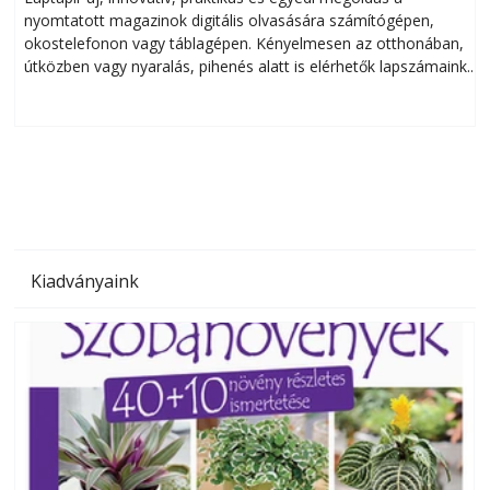
nyomtatott magazinok digitális olvasására számítógépen,
okostelefonon vagy táblagépen. Kényelmesen az otthonában,
útközben vagy nyaralás, pihenés alatt is elérhetők lapszámaink.
ú
Bárhol, bármikor, akár külföldön élve vagy dolgozva is
B
olvashatók az Ezermester lapszámai. A Laptapir kényelmes
megoldás, mert: – t
Kiadványaink