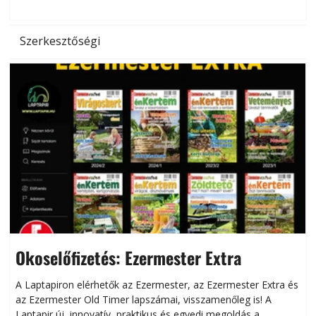
l
Szerkesztőségi
Okoselőfizetés: Ezermester Extra
A Laptapiron elérhetők az Ezermester, az Ezermester Extra és
az Ezermester Old Timer lapszámai, visszamenőleg is! A
Laptapir új, innovatív, praktikus és egyedi megoldás a
L