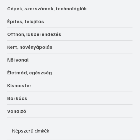
Gépek, szerszámok, technológiák
Építés, felújítás
Otthon, lakberendezés
Kert, növényápolás
Női vonal
Életmód, egészség
Kismester
Barkács
Vonalzó
Népszerű címkék