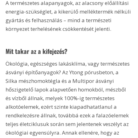
A természetes alapanyagok, az alacsony előállítási 
energia-szükséglet, a kikerülő melléktermék nélküli 
gyártás és felhasználás – mind a természeti 
környezet terhelésének csökkentését jelenti.
Mit takar az a kifejezés? 
Ökológia, egészséges lakásklíma, vagy természetes 
ásványi építőanyagok? Az Ytong pórusbeton, a 
Silka mészhomoktégla és a Multipor ásványi 
hőszigetelő lapok alapvetően homokból, mészből 
és vízből állnak, melyek 100%-ig természetes 
alkotóelemek, ezért szinte kiapadhatatlanul a 
rendkelezésre állnak, továbbá ezek a falazóelemek 
teljes életciklusuk során sem jelentenek veszélyt az 
ökológiai egyensúlyra. Annak ellenére, hogy az 