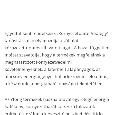
Egyedüliként rendelkezik „Környezetbarát Védjegy” 
tanúsítással, mely igazolja a vállalat 
környezettudatos elhivatottságát. A hazai független 
intézet szavatolja, hogy a termékek megfelelnek a 
meghatározott környezetvédelmi 
követelményeknek, a kitermelt alapanyagok, az 
alacsony energiaigényű, hulladékmentes előállítás, 
a kész épület energiahatékonysága tekintetében.
Az Ytong termékek használatával egyrétegű energia 
hatékony, környezetbarát korszerű falazatok 
építhetők, ezáltal a kiegészítő hőszigetelések idő- 