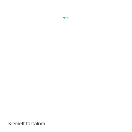
Tiszta homlokzat éveken át
Kiemelt tartalom