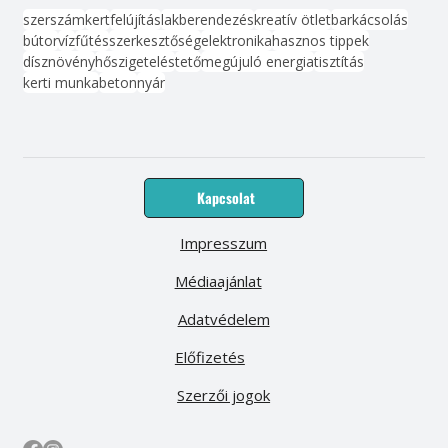
szerszám
kert
felújítás
lakberendezés
kreatív ötlet
barkácsolás
bútor
víz
fűtés
szerkesztőség
elektronika
hasznos tippek
dísznövény
hőszigetelés
tető
megújuló energia
tisztítás
kerti munka
beton
nyár
Kapcsolat
Impresszum
Médiaajánlat
Adatvédelem
Előfizetés
Szerzői jogok