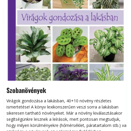
Szobanövények
Virágok gondozása a lakásban, 40+10 növény részletes
ismertetése! A könyv lexikonszerűen veszi sorra a lakásban
s
sikeresen tart­ha­tó növényeket. Már a növény kiválasztásakor
h
segítségünkre lesznek a leírások, mert pontosan megtudjuk,
k
hogy milyen körülményekre (hőmérséklet, páratartalom stb.) van