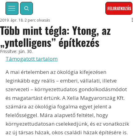
FELIRATKOZÁS
2019. ápr. 18.
2 perc olvasás
Több mint tégla: Ytong, az
„yntelligens” építkezés
Frissítve:
jún. 30.
Támogatott tartalom
A mai értelemben az ökológia kifejezésen 
leginkább egy reális – emberi, vállalati, illetve 
szervezeti – környezettudatos gondolkodásmódot 
és magatartást értünk. A Xella Magyarország Kft. 
számára az ökológia fogalma egyet jelent a 
felelősséggel. Mára alapvető feltétel, hogy 
környezettudatosan cselekedjünk, és ez vonatkozik 
az új társas házak, okos családi házak építésére is. 