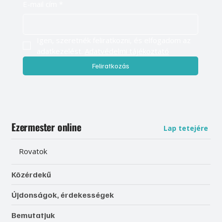
E-mail cím
*
Igen, szeretnék feliratkozni, és elfogadom az 
adatkezelést. 
Adatvédelmi tájékoztató
Feliratkozás
Ezermester online
Lap tetejére
Rovatok
Közérdekű
Újdonságok, érdekességek
Bemutatjuk