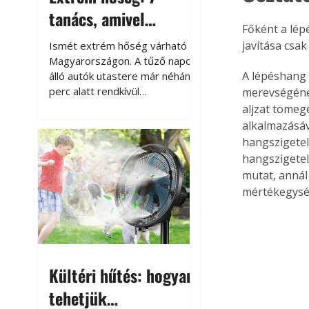
tanács, amivel
Főként a lép
megóvhatjuk
javítása csak
Ismét extrém hőség várható
autónkat a nyári
Magyarországon. A tűző napon
A lépéshang e
álló autók utastere már néhány
károktól
perc alatt rendkívül
merevségének
felmelegszik, és rövid időn belül
aljzat töme
akár a 60-70 °C-ot is
alkalmazásáv
megközelítheti. Ez nemcsak a
hangszigetel
beszállást teszi kellemetlenné,
hangszigetel
hanem az autó állapotára és a
mutat, annál
benne hagyott tárgyakra is
mértékegys
káros hatással lehet. Néhány
egyszerű óvintézkedéssel
azonban jelentősen
csökkenthetjük a hőség káros
hatásait.
Kültéri hűtés: hogyan
tehetjük