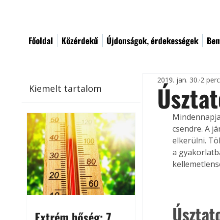
Főoldal
Közérdekű
Újdonságok, érdekességek
Bem
2019. jan. 30.
2 per
Úsztat
Kiemelt tartalom
Mindennapja
csendre. A j
elkerülni. T
a gyakorlatb
kellemetlens
Úsztat
Extrém hőség: 7