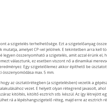
nt a szigetelés terhelhetősége. Ezt a szigetelőanyag öss
k mutatja, amelyet CP-vel jelölnek. E tekintetben arra kell 
é legyen összenyomható a szigetelés, amit azzal érünk el, h
mezt választunk, ez esetben viszont nő a dinamikai merevs
eredményez. Egy szigetelőlemez akkor építhető be úsztatot
tti összenyomódása max. 5 mm.
 hogy az úsztatórétegben (a szigetelésben) vezetik a gépész
alakulásához vezet. E helyett olyan rétegrend javasolt, ahol
száraz kitöltés, kitöltő esztrich stb. készül. Az így létrejött eg
ülhet rá a lépéshangszigetelő réteg, majd erre az esztrich ré