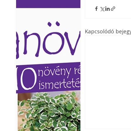
Ezermester lapszámai. A
Ezermester lapszámai
Laptapir kényelmes megoldás,
Laptapir kényelmes 
mert: – t
mert: – t
Kapcsolódó bejeg