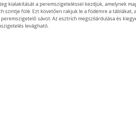
teg kialakítását a peremszigeteléssel kezdjük, amelynek ma
ch szintje fölé. Ezt követően rakjuk le a födémre a táblákat, 
 peremszigetelő sávot. Az esztrich megszilárdulása és kiegye
szigetelés levágható.