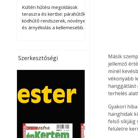
kellemesebbé a
Kültéri hűtési megoldások
teraszt és a kertet?
teraszra és kertbe: párahűtők,
ködhűtő rendszerek, növények
és árnyékolás a kellemesebb
nyári mikroklímáért. A kültéri
hűtés kérdése az utóbbi
években egyre nagyobb
jelentőséget kapott, ahogy a
Másik szempo
Szerkesztőségi
nyári hőhullámok gyakoribbá és
jellemző érté
intenzívebbé váltak. Míg
minél kevésb
korábban elsősorban a beltéri
vékonyabb le
klímaberendezések jelentették
hanggátlást 
a megoldást a meleg ellen, ma
terhelés ala
már egyre többen keresnek
olyan kültéri hűtési
Gyakori hiba
lehetőségeket is, amelyek a
hanghidak ki
teraszok, erkélyek, kertek vagy
felső síkjáig 
vendégl
felületre ker