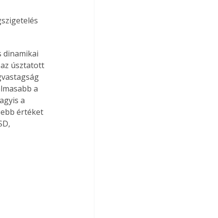
szigetelés 
s dinamikai 
az úsztatott 
gvastagság 
almasabb a 
agyis a 
ebb értéket 
SD, 