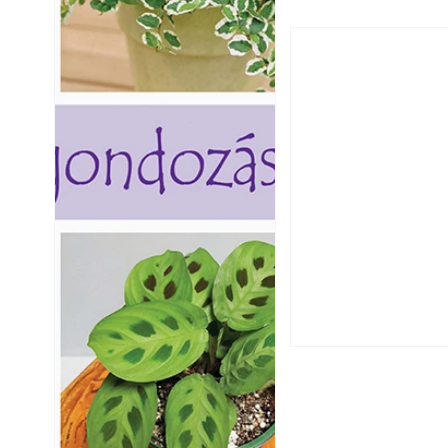
Falrepedés javítá
és mikor szükség