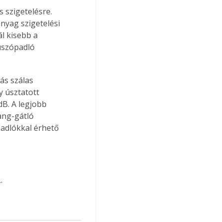
s szigetelésre. 
nyag szigetelési 
l kisebb a 
úszópadló 
ás szálas 
y úsztatott 
B. A legjobb 
ang-gátló 
adlókkal érhető 
.