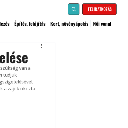
FELIRATKOZÁS
dezés
Építés, felújítás
Kert, növényápolás
Női vonal
telése
szükség van a 
m tudjuk 
szigetelésével, 
k a zajok okozta 