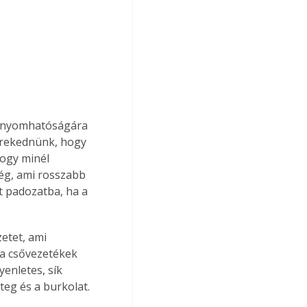
zenyomhatóságára 
törekednünk, hogy 
ogy minél 
ég, ami rosszabb 
t padozatba, ha a 
etet, ami 
 a csővezetékek 
yenletes, sík 
teg és a burkolat.