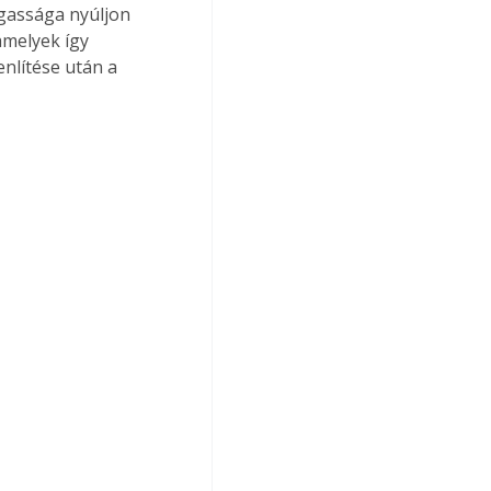
gassága nyúljon 
amelyek így 
nlítése után a 