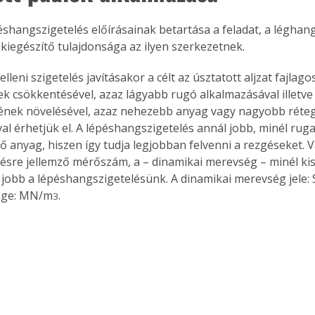
éshangszigetelés előírásainak betartása a feladat, a léghang
 kiegészítő tulajdonsága az ilyen szerkezetnek.
lleni szigetelés javításakor a célt az úsztatott aljzat fajlago
 csökkentésével, azaz lágyabb rugó alkalmazásával illetve 
gének növelésével, azaz nehezebb anyag vagy nagyobb réte
al érhetjük el. A lépéshangszigetelés annál jobb, minél rug
ő anyag, hiszen így tudja legjobban felvenni a rezgéseket. V
ésre jellemző mérőszám, a – dinamikai merevség – minél kis
 jobb a lépéshangszigetelésünk. A dinamikai merevség jele: 
ége: MN/m
.
3