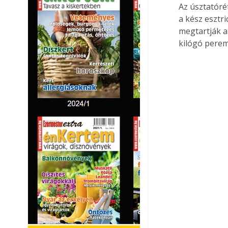
Az úsztatóré
a kész esztri
megtartják a
kilógó perem