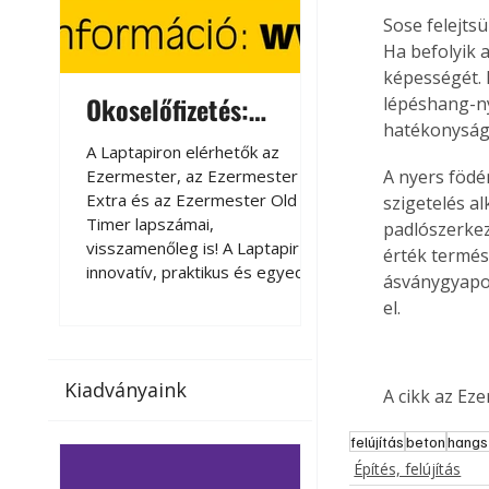
Sose felejtsü
Ha befolyik 
képességét. 
Okoselőfizetés:
Okoselőfizetés
lépéshang-ny
hatékonyságá
Ezermester Extra
A Laptapiron elérhetők az
A Laptapiron elérhető
Ezermester, az Ezermester
Ezermester, az Ezer
A nyers födé
Extra és az Ezermester Old
Extra és az Ezermest
szigetelés a
Timer lapszámai,
Timer lapszámai,
padlószerkez
visszamenőleg is! A Laptapir új,
visszamenőleg is! A La
érték termés
innovatív, praktikus és egyedi
innovatív, praktikus 
ásványgyapot
megoldás a nyomtatott
megoldás a nyomtato
el.
magazinok digitális olvasására
magazinok digitális o
számítógépen, okostelefonon
számítógépen, okost
vagy táblagépen. Kényelmesen
vagy táblagépen. Ké
Kiadványaink
az otthonában, útközben vagy
az otthonában, útköz
A cikk az Ez
nyaralás, pihenés alatt is
nyaralás, pihenés alat
elérhetők lapszámaink. Bárhol,
elérhetők lapszámaink
felújítás
beton
hangs
bármikor, akár külföldön élve
bármikor, akár külföld
Építés, felújítás
vagy dolgozva is olvashatók az
vagy dolgozva is olv