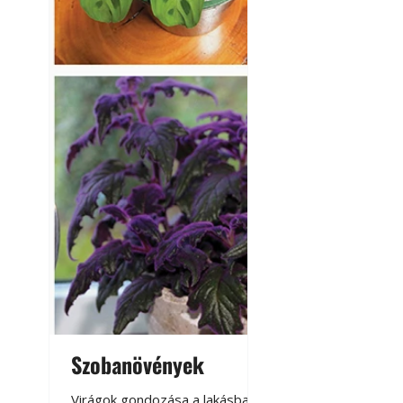
Betonjárda készít
készül tartós bet
Szobanövények
Virágoskert: k
teraszon, laká
Virágok gondozása a lakásban,