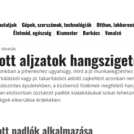
utatjuk
Gépek, szerszámok, technológiák
Otthon, lakberen
Életmód, egészség
Kismester
Barkács
Vonalzó
c olvasás
ott aljzatok hangszige
inkban a pihenéshez ugyanúgy, mint a jó munkavégzéshez 
árkálásból vagy pl. takarításból adódó zajkeltést azonban ne
öbbszintes épületekben, a közbenső födémek megfelelő hang
an elsősorban úsztatott padlók kialakításával sokat tehetün
égek elkerülése érdekében.
ott padlók alkalmazása