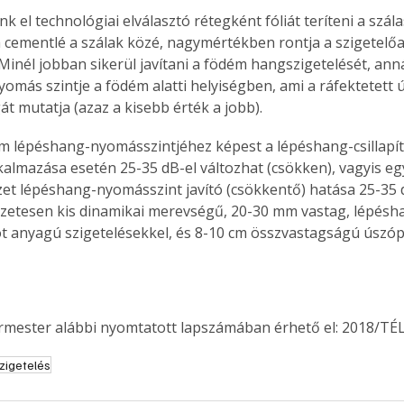
nk el technológiai elválasztó rétegként fóliát teríteni a szála
a cementlé a szálak közé, nagymértékben rontja a szigetelőa
Minél jobban sikerül javítani a födém hangszigetelését, anná
Együtt jobban megéri!
omás szintje a födém alatti helyiségben, ami a ráfektetett 
t mutatja (azaz a kisebb érték a jobb).
Bővebb információ itt!
k az
Együtt jobban megéri! A
mester
könyvek tetszőleges
m lépéshang-nyomásszintjéhez képest a lépéshang-csillapít
er Old
párosítással kedvezményes
lkalmazása esetén 25-35 dB-el változhat (csökken), vagyis eg
áron, 0 Ft postaköltséggel
et lépéshang-nyomásszint javító (csökkentő) hatása 25-35 d
ptapir új,
megrendelhetők!
zetesen kis dinamikai merevségű, 20-30 mm vastag, lépésh
és egyedi
 anyagú szigetelésekkel, és 8-10 cm összvastagságú úszóp
tt
lvasására
elefonon
nyelmesen
ben vagy
ermester alábbi nyomtatott lapszámában érhető el: 2018/TÉL
t is
. Bárhol,
zigetelés
ön élve
ashatók az