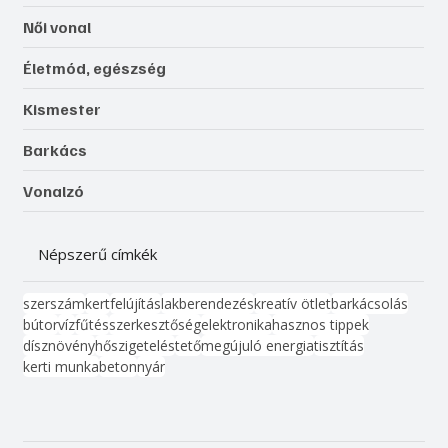
Női vonal
Életmód, egészség
Kismester
Barkács
Vonalzó
Népszerű címkék
szerszám
kert
felújítás
lakberendezés
kreatív ötlet
barkácsolás
bútor
víz
fűtés
szerkesztőség
elektronika
hasznos tippek
dísznövény
hőszigetelés
tető
megújuló energia
tisztítás
kerti munka
beton
nyár