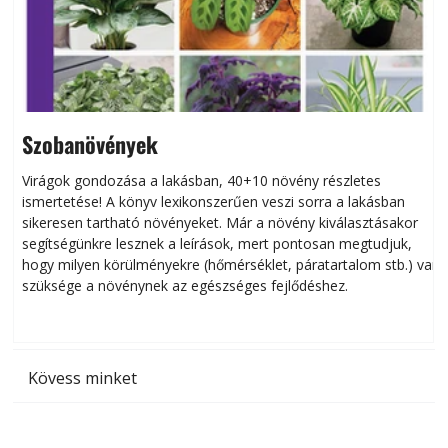
Szobanövények
Virágok gondozása a lakásban, 40+10 növény részletes
ismertetése! A könyv lexikonszerűen veszi sorra a lakásban
s
sikeresen tart­ha­tó növényeket. Már a növény kiválasztásakor
h
segítségünkre lesznek a leírások, mert pontosan megtudjuk,
k
hogy milyen körülményekre (hőmérséklet, páratartalom stb.) van
szüksége a növénynek az egészséges fejlődéshez.
t
Kövess minket