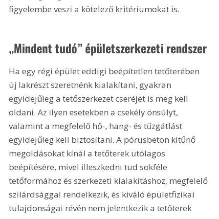
figyelembe veszi a kötelező kritériumokat is.
„Mindent tudó” épületszerkezeti rendszer
Ha egy régi épület eddigi beépítetlen tetőterében 
új lakrészt szeretnénk kialakítani, gyakran 
egyidejűleg a tetőszerkezet cseréjét is meg kell 
oldani. Az ilyen esetekben a csekély önsúlyt, 
valamint a megfelelő hő-, hang- és tűzgátlást 
egyidejűleg kell biztosítani. A pórusbeton kitűnő 
megoldásokat kínál a tetőterek utólagos 
beépítésére, mivel illeszkedni tud sokféle 
tetőformához és szerkezeti kialakításhoz, megfelelő 
szilárdsággal rendelkezik, és kiváló épületfizikai 
tulajdonságai révén nem jelentkezik a tetőterek 