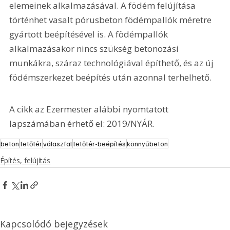
elemeinek alkalmazásával. A födém felújítása 
történhet vasalt pórusbeton födémpallók méretre 
gyártott beépítésével is. A födémpallók 
alkalmazásakor nincs szükség betonozási 
munkákra, száraz technológiával építhető, és az új 
födémszerkezet beépítés után azonnal terhelhető.  
A cikk az Ezermester alábbi nyomtatott 
lapszámában érhető el: 2019/NYÁR.
beton
tetőtér
válaszfal
tetőtér-beépítés
könnyűbeton
Építés, felújítás
Kapcsolódó bejegyzések