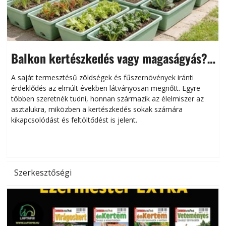
Balkon kertészkedés vagy magaságyás?
Helytakarékos kertészkedés
A saját termesztésű zöldségek és fűszernövények iránti
érdeklődés az elmúlt években látványosan megnőtt. Egyre
többen szeretnék tudni, honnan származik az élelmiszer az
l
asztalukra, miközben a kertészkedés sokak számára
kikapcsolódást és feltöltődést is jelent.
é
d
Szerkesztőségi