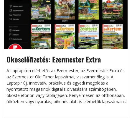
Okoselőfizetés: Ezermester Extra
A Laptapiron elérhetők az Ezermester, az Ezermester Extra és
az Ezermester Old Timer lapszámai, visszamenőleg is! A
Laptapir új, innovatív, praktikus és egyedi megoldás a
L
nyomtatott magazinok digitális olvasására számítógépen,
okostelefonon vagy táblagépen. Kényelmesen az otthonában,
útközben vagy nyaralás, pihenés alatt is elérhetők lapszámaink.
ú
Bárhol, bármikor, akár külföldön élve vagy dolgozva is
B
olvashatók az Ezermester lapszámai. A Laptapir kényelmes
megoldás, mert: – t