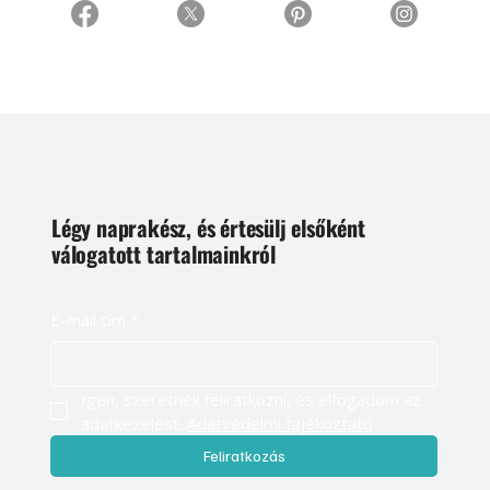
Légy naprakész, és értesülj elsőként
válogatott tartalmainkról
E-mail cím
*
Igen, szeretnék feliratkozni, és elfogadom az 
adatkezelést. 
Adatvédelmi tájékoztató
Feliratkozás