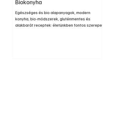
Biokonyha
Egészséges és bio alapanyagok, modern
konyha, bio-módszerek, gluténmentes és
alakbarát receptek: életünkben fontos szerepet
játszik a táplálkozás. Lényeges lenne, hogy
folyamatosan kísérjük figyelemmel
elfogyasztott ételeinket, és tudatosan
válogassuk meg az alapanyagokat, melyekből
azokat előállítjuk, előállítják. Legyen gondunk
arra is, hogy hol, milyen eszközökön, milyen
módszerekkel készülnek el azok. Ebben a
könyvben e célnak az eléréséhez igyekszünk
hasznos tudást közve