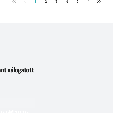
1
2
3
4
5
ént válogatott
Igen, szeretnék feliratkozni, és elfogadom az adatkezelést. 