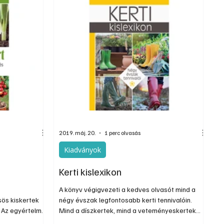
dolgozva is olvashatók az Ezermester
ok ismeretet
lapszámai. A Laptapir kényelmes megoldás,
szon
mert: – t
2019. máj. 20.
1 perc olvasás
Kiadványok
Kerti kislexikon
A könyv végigvezeti a kedves olvasót mind a
ös kiskertek
négy évszak legfontosabb kerti tennivalóin.
. Az egyértelmű
Mind a díszkertek, mind a veteményeskertek
rtészkedők is
hobbi művelői megtalálják a legfontosabb