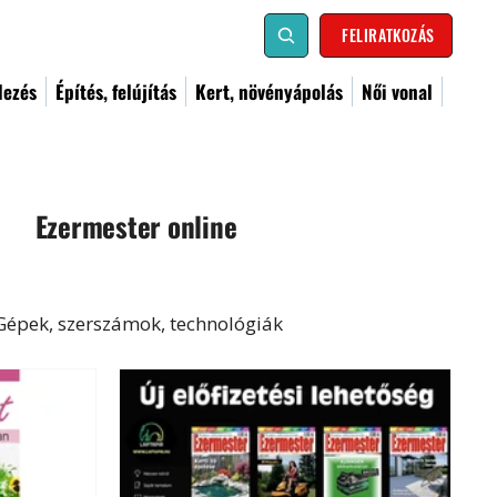
FELIRATKOZÁS
dezés
Építés, felújítás
Kert, növényápolás
Női vonal
Ezermester online
Gépek, szerszámok, technológiák
al
Kismester
Barkács
Címoldal