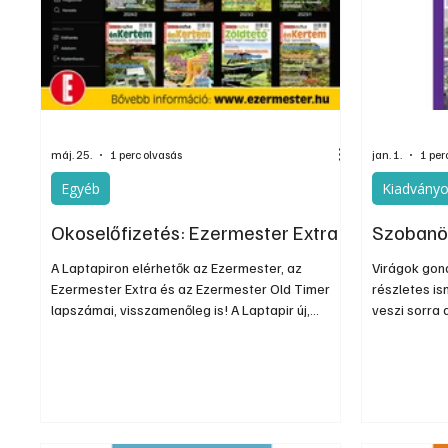
Egyéb
Elektronika
Hobby
Általá
máj. 25.
1 perc olvasás
jan. 1.
1 per
Egyéb
Kiadvány
Okoselőfizetés: Ezermester Extra
Szobanö
A Laptapiron elérhetők az Ezermester, az
Virágok gon
Ezermester Extra és az Ezermester Old Timer
részletes i
lapszámai, visszamenőleg is! A Laptapir új,
veszi sorra 
innovatív, praktikus és egyedi megoldás a
növényeket.
nyomtatott magazinok digitális olvasására
segítségünk
számítógépen, okostelefonon vagy táblagépen.
megtudjuk, 
Kényelmesen az otthonában, útközben vagy
(hőmérsékle
nyaralás, pihenés alatt is elérhetők lapszámaink.
növénynek a
Bárhol, bármikor, akár külföldön élve vagy