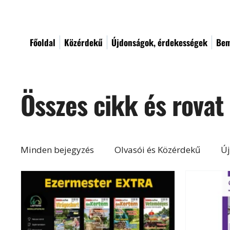
Főoldal
Közérdekű
Újdonságok, érdekességek
Bem
Összes cikk és rovat
Minden bejegyzés
Olvasói és Közérdekű
Új
Építés, felújítás
Otthon, lakberendezés