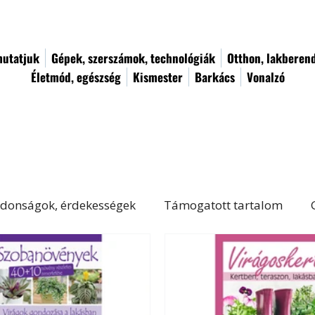
utatjuk
Gépek, szerszámok, technológiák
Otthon, lakberen
Életmód, egészség
Kismester
Barkács
Vonalzó
donságok, érdekességek
Támogatott tartalom
Életmód, egészség
Kert, növényápolás
Női von