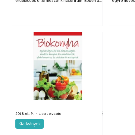
érdeklődés a természet kincsei iránt. Ebben a
egyre növek
könyvben a teljesség igénye nélkül sorra
tette a gyó
vesszük számtalan növény jótékony hatását
többen főzn
szervezetünkre és életmódunkra. Mindezek
ételeket, és
mellett nagyon fontosnak tartjuk bemutatni a
tablettákat 
gyógynövények veszélyeit is, mert rosszul
fűszernövén
kiválasztva vagy rosszul adagolva ártalmasak is
sikeresen t
lehetnek, és akár komolyabb allergiás
biztosan ak
reakciókat is kiválthatnak.
kialakíthatj
könyvben be
2018. okt. 9.
1 perc olvasás
Kiadványok