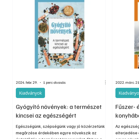
dolgozva is olvashatók az Ezermester
lapszámai. A Laptapir kényelmes megoldás,
mert: – t
2024. febr. 29.
1 perc olvasás
2022. márc. 21
Kiadványok
Kiadvány
Gyógyító növények: a természet
Fűszer- 
kincsei az egészségért
konyhába
Egészségünk, szépségünk vagy jó közérzetünk
Az egészség
megőrzése érdekében egyre növekszik az
elterjedése