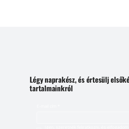
Légy naprakész, és értesülj elsők
tartalmainkról
E-mail cím
*