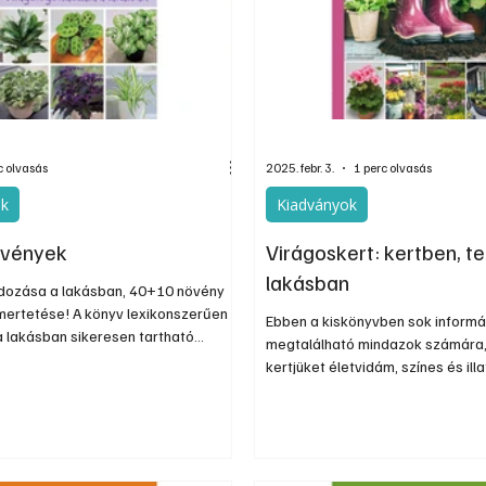
nos
Információs oldal
Oldtimer
Kiadványok
c olvasás
2025. febr. 3.
1 perc olvasás
ok
Kiadványok
vények
Virágoskert: kertben, t
lakásban
dozása a lakásban, 40+10 növény
smertetése! A könyv lexikonszerűen
Ebben a kiskönyvben sok informá
a lakásban sikeresen tart­ha­tó
megtalálható mindazok számára,
 Már a növény kiválasztásakor
kertjüket életvidám, színes és ill
re lesznek a leírások, mert pontosan
varázsolni. Hasznos tanácsokkal 
hogy milyen körülményekre
segíti a kezdőket és a gyakorlott
t, páratartalom stb.) van szüksége a
kerttészkedőket egyaránt, hogy 
z egészséges fejlődéshez.
egész évben gyönyörű legyen. K
és örömet is hoz a mindennapokb