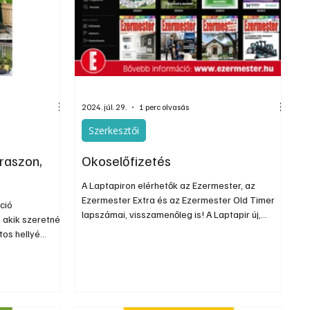
Szerkesztői
Ezermester Extra
2024. júl. 29.
1 perc olvasás
Szerkesztői
eraszon,
Okoselőfizetés
A Laptapiron elérhetők az Ezermester, az
Ezermester Extra és az Ezermester Old Timer
ció
lapszámai, visszamenőleg is! A Laptapir új,
 akik szeretnék
innovatív, praktikus és egyedi megoldás a
atos hellyé
nyomtatott magazinok digitális olvasására
és ötletekkel
számítógépen, okostelefonon vagy táblagépen.
Kényelmesen az otthonában, útközben vagy
a virágoskert
nyaralás, pihenés alatt is elérhetők lapszámaink.
ikapcsolódást
Bárhol, bármikor, akár külföldön élve vagy
a a saját