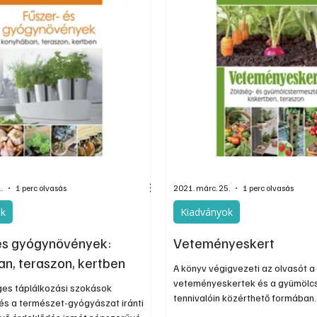
virágoskert megteremtése, és s
tartalmaz az erkélyen vagy tera
kertészkedőknek is.
.
1 perc olvasás
2021. márc. 25.
1 perc olvasás
ok
Kiadványok
és gyógynövények:
Veteményeskert
n, teraszon, kertben
A könyv végigvezeti az olvasót a
veteményeskertek és a gyümölcs
es táplálkozási szokások
tennivalóin közérthető formában
 és a természet-gyógyászat iránti
leírások segítségével a kezdő ke