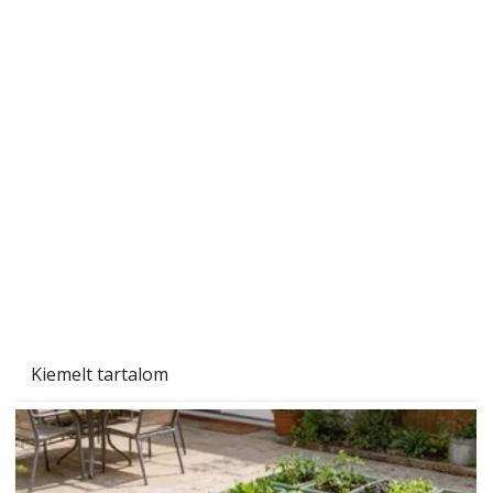
A varrógép és a varrás
Kiemelt tartalom