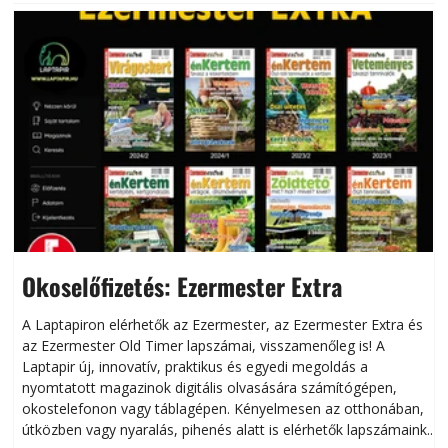
Okoselőfizetés: Ezermester Extra
A Laptapiron elérhetők az Ezermester, az Ezermester Extra és
az Ezermester Old Timer lapszámai, visszamenőleg is! A
Laptapir új, innovatív, praktikus és egyedi megoldás a
L
nyomtatott magazinok digitális olvasására számítógépen,
okostelefonon vagy táblagépen. Kényelmesen az otthonában,
útközben vagy nyaralás, pihenés alatt is elérhetők lapszámaink.
ú