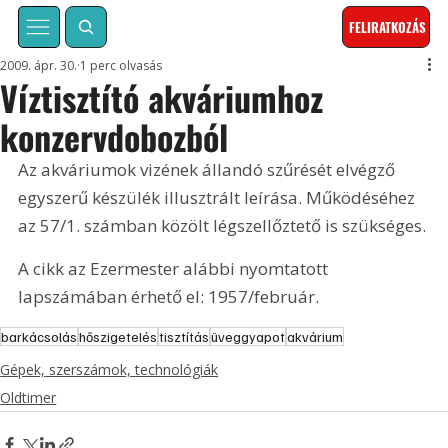
FELIRATKOZÁS
2009. ápr. 30.
1 perc olvasás
Víztisztító akváriumhoz
konzervdobozból
Az akváriumok vizének állandó szűrését elvégző 
egyszerű készülék illusztrált leírása. Működéséhez 
az 57/1. számban közölt légszellőztető is szükséges.
A cikk az Ezermester alábbi nyomtatott 
lapszámában érhető el: 1957/február.
barkácsolás
hőszigetelés
tisztítás
üveggyapot
akvárium
Gépek, szerszámok, technológiák
Oldtimer