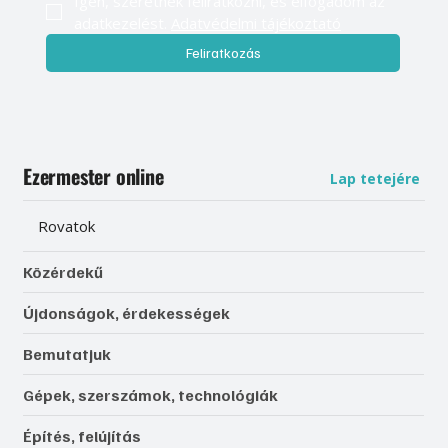
Igen, szeretnék feliratkozni, és elfogadom az 
adatkezelést. 
Adatvédelmi tájékoztató
Feliratkozás
Ezermester online
Lap tetejére
Rovatok
Közérdekű
Újdonságok, érdekességek
Bemutatjuk
Gépek, szerszámok, technológiák
Építés, felújítás