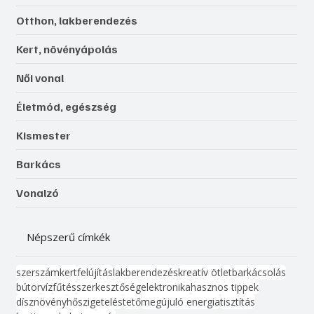
Otthon, lakberendezés
Kert, növényápolás
Női vonal
Életmód, egészség
Kismester
Barkács
Vonalzó
Népszerű címkék
szerszám
kert
felújítás
lakberendezés
kreatív ötlet
barkácsolás
bútor
víz
fűtés
szerkesztőség
elektronika
hasznos tippek
dísznövény
hőszigetelés
tető
megújuló energia
tisztítás