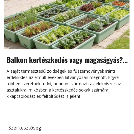
Balkon kertészkedés vagy magaságyás?
Helytakarékos kertészkedés
A saját termesztésű zöldségek és fűszernövények iránti
érdeklődés az elmúlt években látványosan megnőtt. Egyre
többen szeretnék tudni, honnan származik az élelmiszer az
l
asztalukra, miközben a kertészkedés sokak számára
kikapcsolódást és feltöltődést is jelent.
é
d
Szerkesztőségi