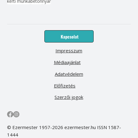
kerti munka
beton
nyár
Kapcsolat
Impresszum
Médiaajánlat
Adatvédelem
Előfizetés
Szerzői jogok
© Ezermester 1957-2026 ezermester.hu ISSN 1587-
1444