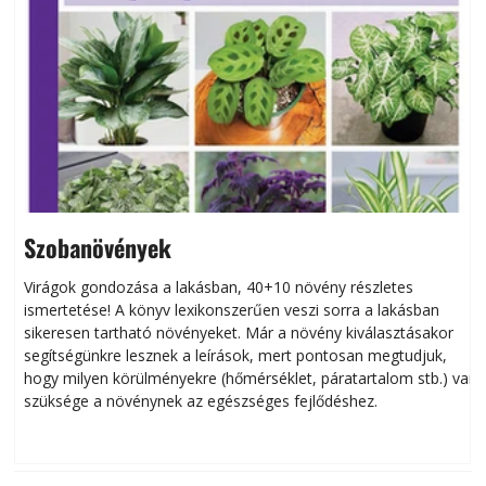
Szobanövények
Virágok gondozása a lakásban, 40+10 növény részletes
ismertetése! A könyv lexikonszerűen veszi sorra a lakásban
s
sikeresen tart­ha­tó növényeket. Már a növény kiválasztásakor
h
segítségünkre lesznek a leírások, mert pontosan megtudjuk,
k
hogy milyen körülményekre (hőmérséklet, páratartalom stb.) van
szüksége a növénynek az egészséges fejlődéshez.
t