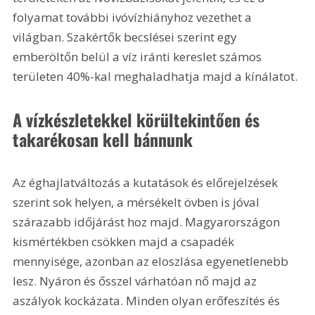
folyamat további ivóvízhiányhoz vezethet a 
világban. Szakértők becslései szerint egy 
emberöltőn belül a víz iránti kereslet számos 
területen 40%-kal meghaladhatja majd a kínálatot.
A vízkészletekkel körültekintően és 
takarékosan kell bánnunk
Az éghajlatváltozás a kutatások és előrejelzések 
szerint sok helyen, a mérsékelt övben is jóval 
szárazabb időjárást hoz majd. Magyarországon 
kismértékben csökken majd a csapadék 
mennyisége, azonban az eloszlása egyenetlenebb 
lesz. Nyáron és ősszel várhatóan nő majd az 
aszályok kockázata. Minden olyan erőfeszítés és 