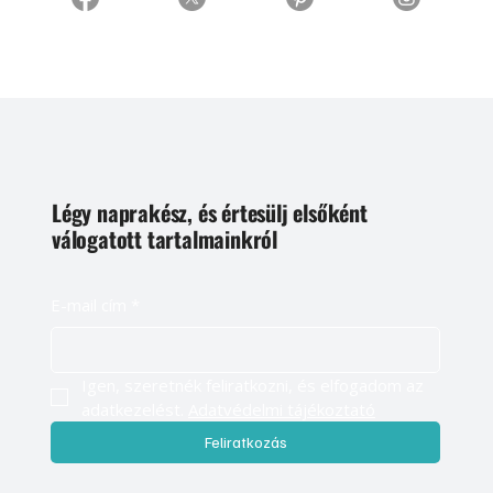
Légy naprakész, és értesülj elsőként
válogatott tartalmainkról
E-mail cím
*
Igen, szeretnék feliratkozni, és elfogadom az 
adatkezelést. 
Adatvédelmi tájékoztató
Feliratkozás