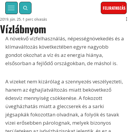
FELIRATKOZÁS
2019. jún. 25.
1 perc olvasás
Vízlábnyom
A növekvő vízfelhasználás, népességnövekedés és a 
klímaváltozás következtében egyre nagyobb 
gondot okozhat a víz és az energia hiánya, 
elsősorban a fejlődő országokban, de máshol is.
A vizeket nem kizárólag a szennyezés veszélyezteti, 
hanem az éghajlatváltozás miatt bekövetkező 
édesvíz mennyiség csökkenése. A fokozott 
üvegházhatás miatt a gleccserek és a sarki 
jégsapkák fokozottan olvadnak, a folyók és tavak 
vizei erősebben párolognak, melyek bizonyos 
területeken az ivóvízbázisokat jelentik, és ez a 