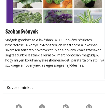
Szobanövények
Virágok gondozása a lakásban, 40+10 növény részletes
ismertetése! A könyv lexikonszerűen veszi sorra a lakásban
s
sikeresen tart­ha­tó növényeket. Már a növény kiválasztásakor
h
segítségünkre lesznek a leírások, mert pontosan megtudjuk,
k
hogy milyen körülményekre (hőmérséklet, páratartalom stb.) van
szüksége a növénynek az egészséges fejlődéshez.
t
Kövess minket