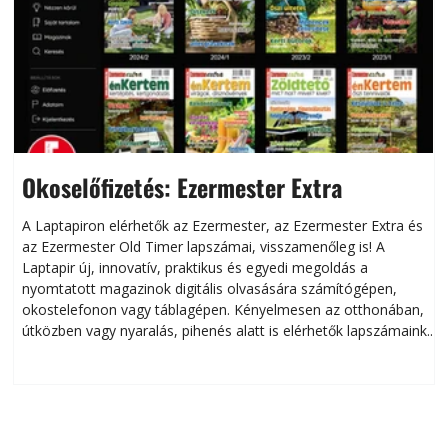
Okoselőfizetés: Ezermester Extra
A Laptapiron elérhetők az Ezermester, az Ezermester Extra és
az Ezermester Old Timer lapszámai, visszamenőleg is! A
Laptapir új, innovatív, praktikus és egyedi megoldás a
L
nyomtatott magazinok digitális olvasására számítógépen,
okostelefonon vagy táblagépen. Kényelmesen az otthonában,
útközben vagy nyaralás, pihenés alatt is elérhetők lapszámaink.
ú
Bárhol, bármikor, akár külföldön élve vagy dolgozva is
B
olvashatók az Ezermester lapszámai. A Laptapir kényelmes
megoldás, mert: – t