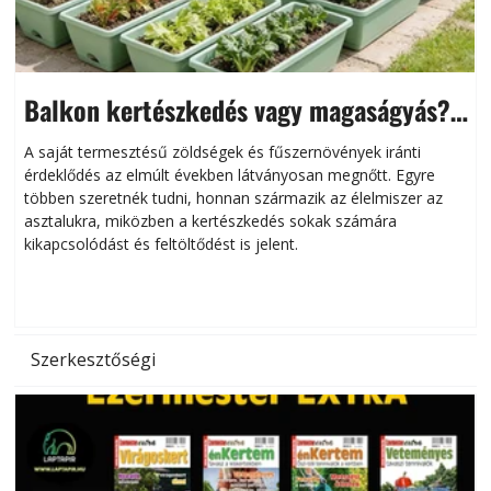
Balkon kertészkedés vagy magaságyás?
Helytakarékos kertészkedés
A saját termesztésű zöldségek és fűszernövények iránti
érdeklődés az elmúlt években látványosan megnőtt. Egyre
többen szeretnék tudni, honnan származik az élelmiszer az
l
asztalukra, miközben a kertészkedés sokak számára
kikapcsolódást és feltöltődést is jelent.
é
d
Szerkesztőségi