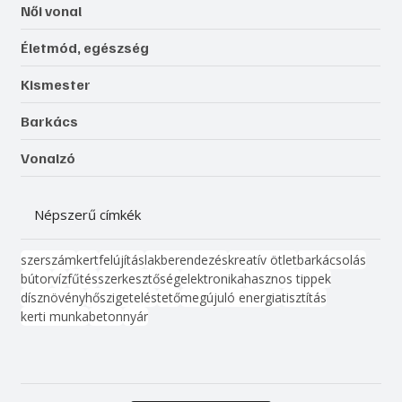
Női vonal
Életmód, egészség
Kismester
Barkács
Vonalzó
Népszerű címkék
szerszám
kert
felújítás
lakberendezés
kreatív ötlet
barkácsolás
bútor
víz
fűtés
szerkesztőség
elektronika
hasznos tippek
dísznövény
hőszigetelés
tető
megújuló energia
tisztítás
kerti munka
beton
nyár