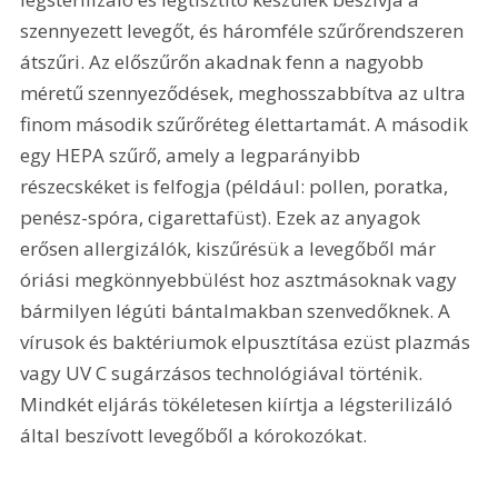
szennyezett levegőt, és háromféle szűrőrendszeren 
átszűri. Az előszűrőn akadnak fenn a nagyobb 
méretű szennyeződések, meghosszabbítva az ultra 
finom második szűrőréteg élettartamát. A második 
egy HEPA szűrő, amely a legparányibb 
részecskéket is felfogja (például: pollen, poratka, 
penész-spóra, cigarettafüst). Ezek az anyagok 
erősen allergizálók, kiszűrésük a levegőből már 
óriási megkönnyebbülést hoz asztmásoknak vagy 
bármilyen légúti bántalmakban szenvedőknek. A 
vírusok és baktériumok elpusztítása ezüst plazmás 
vagy UV C sugárzásos technológiával történik. 
Mindkét eljárás tökéletesen kiírtja a légsterilizáló 
által beszívott levegőből a kórokozókat.