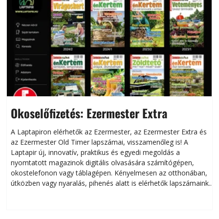
Okoselőfizetés: Ezermester Extra
A Laptapiron elérhetők az Ezermester, az Ezermester Extra és
az Ezermester Old Timer lapszámai, visszamenőleg is! A
Laptapir új, innovatív, praktikus és egyedi megoldás a
L
nyomtatott magazinok digitális olvasására számítógépen,
okostelefonon vagy táblagépen. Kényelmesen az otthonában,
útközben vagy nyaralás, pihenés alatt is elérhetők lapszámaink.
ú
Bárhol, bármikor, akár külföldön élve vagy dolgozva is
B
olvashatók az Ezermester lapszámai. A Laptapir kényelmes
megoldás, mert: – t