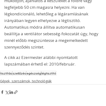
működjön, ajánlatos a készüléket a földre vagy 
legfeljebb 50 cm magasra helyezni. Ha van 
légkondicionáló, lehetőleg a légáramlásának 
irányában legyen elhelyezve a légtisztító. 
Automatikus módra állítva automatikusan 
beállítja a ventilátor sebesség-fokozatát úgy, hogy 
minél előbb megszüntesse a megemelkedett 
szennyeződés szintet.
A cikk az Ezermester alábbi nyomtatott 
lapszámában érhető el: 2010/február.
tisztítás
szellőzés
egészség
légtisztító
Gépek, szerszámok, technológiák