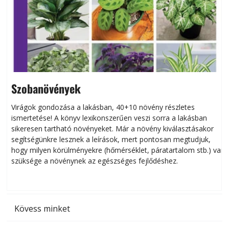
Szobanövények
Virágok gondozása a lakásban, 40+10 növény részletes
ismertetése! A könyv lexikonszerűen veszi sorra a lakásban
s
sikeresen tart­ha­tó növényeket. Már a növény kiválasztásakor
h
segítségünkre lesznek a leírások, mert pontosan megtudjuk,
k
hogy milyen körülményekre (hőmérséklet, páratartalom stb.) van
szüksége a növénynek az egészséges fejlődéshez.
t
Kövess minket