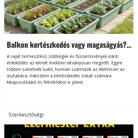
Balkon kertészkedés vagy magaságyás?
Helytakarékos kertészkedés
A saját termesztésű zöldségek és fűszernövények iránti
érdeklődés az elmúlt években látványosan megnőtt. Egyre
többen szeretnék tudni, honnan származik az élelmiszer az
l
asztalukra, miközben a kertészkedés sokak számára
kikapcsolódást és feltöltődést is jelent.
é
d
Szerkesztőségi