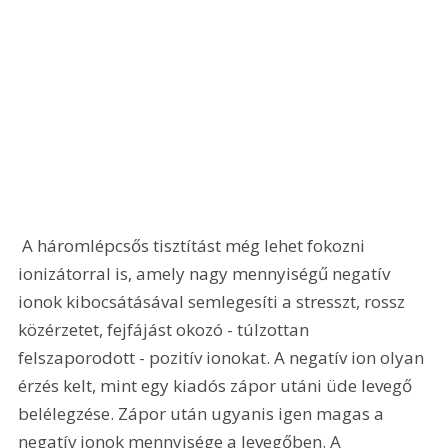
 A háromlépcsős tisztítást még lehet fokozni 
ionizátorral is, amely nagy mennyiségű negatív 
ionok kibocsátásával semlegesíti a stresszt, rossz 
közérzetet, fejfájást okozó - túlzottan 
felszaporodott - pozitív ionokat. A negatív ion olyan 
érzés kelt, mint egy kiadós zápor utáni üde levegő 
belélegzése. Zápor után ugyanis igen magas a 
negatív ionok mennyisége a levegőben. A 