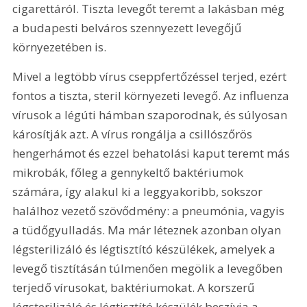
cigarettáról. Tiszta levegőt teremt a lakásban még 
a budapesti belváros szennyezett levegőjű 
környezetében is.
Mivel a legtöbb vírus cseppfertőzéssel terjed, ezért 
fontos a tiszta, steril környezeti levegő. Az influenza 
vírusok a légúti hámban szaporodnak, és súlyosan 
károsítják azt. A vírus rongálja a csillószőrös 
hengerhámot és ezzel behatolási kaput teremt más 
mikrobák, főleg a gennykeltő baktériumok 
számára, így alakul ki a leggyakoribb, sokszor 
halálhoz vezető szövődmény: a pneumónia, vagyis 
a tüdőgyulladás. Ma már léteznek azonban olyan 
légsterilizáló és légtisztító készülékek, amelyek a 
levegő tisztításán túlmenően megölik a levegőben 
terjedő vírusokat, baktériumokat. A korszerű 
légsterilizáló és légtisztító készülék beszívja a 