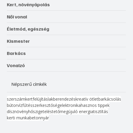
Kert, növényápolás
Női vonal
Életmód, egészség
Kismester
Barkács
Vonalzó
Népszerű címkék
szerszám
kert
felújítás
lakberendezés
kreatív ötlet
barkácsolás
bútor
víz
fűtés
szerkesztőség
elektronika
hasznos tippek
dísznövény
hőszigetelés
tető
megújuló energia
tisztítás
kerti munka
beton
nyár