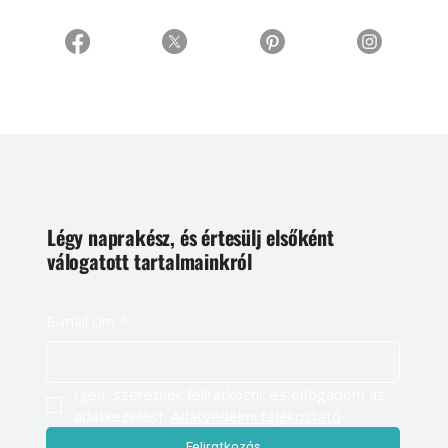
Légy naprakész, és értesülj elsőként
válogatott tartalmainkról
E-mail cím
*
Igen, szeretnék feliratkozni, és elfogadom az 
adatkezelést. 
Adatvédelmi tájékoztató
Feliratkozás