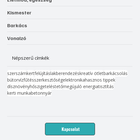
Kismester
Barkács
Vonalzó
Népszerű címkék
szerszám
kert
felújítás
lakberendezés
kreatív ötlet
barkácsolás
bútor
víz
fűtés
szerkesztőség
elektronika
hasznos tippek
dísznövény
hőszigetelés
tető
megújuló energia
tisztítás
kerti munka
beton
nyár
Kapcsolat