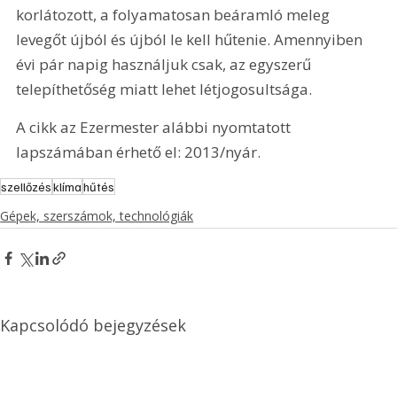
korlátozott, a folyamatosan beáramló meleg 
levegőt újból és újból le kell hűtenie. Amennyiben 
évi pár napig használjuk csak, az egyszerű 
telepíthetőség miatt lehet létjogosultsága.
A cikk az Ezermester alábbi nyomtatott 
lapszámában érhető el: 2013/nyár.
szellőzés
klíma
hűtés
Gépek, szerszámok, technológiák
Kapcsolódó bejegyzések