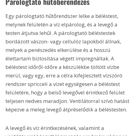
Párologtató hűtőberendezés
Egy párologtató hűtőrendszer lelke a béléstest, 
melynek felületén a víz elpárolog, és a levegő a 
testen átjutva lehűl. A párologtató béléstestek 
bordázott vászon- vagy cellulóz lapokból állnak, 
melyek a penészedés elkerülése és a hosszú 
élettartam biztosítása végett impregnáltak. A 
béléstest időről-időre a készülékbe töltött vízbe 
merül, vagy egy, erre a célra kifejlesztett vízszóró 
rendszer spricceli a vizet egységesen a béléstest 
felületére, hogy a belső levegővel érintkező felület 
teljesen nedves maradjon. Ventilátorral szívó hatást 
képezve a meleg levegő átpréselődik a béléstesten. 
A levegő és víz érintkezésének, valamint a 