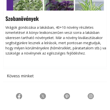
Szobanövények
Virágok gondozása a lakásban, 40+10 növény részletes
ismertetése! A könyv lexikonszerűen veszi sorra a lakásban
s
sikeresen tart­ha­tó növényeket. Már a növény kiválasztásakor
h
segítségünkre lesznek a leírások, mert pontosan megtudjuk,
k
hogy milyen körülményekre (hőmérséklet, páratartalom stb.) van
szüksége a növénynek az egészséges fejlődéshez.
t
Kövess minket