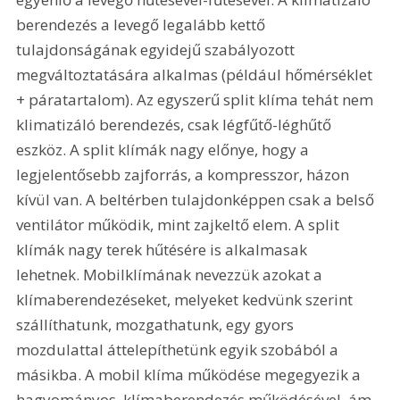
berendezés a levegő legalább kettő 
tulajdonságának egyidejű szabályozott 
megváltoztatására alkalmas (például hőmérséklet 
+ páratartalom). Az egyszerű split klíma tehát nem 
klimatizáló berendezés, csak légfűtő-léghűtő 
eszköz. A split klímák nagy előnye, hogy a 
legjelentősebb zajforrás, a kompresszor, házon 
kívül van. A beltérben tulajdonképpen csak a belső 
ventilátor működik, mint zajkeltő elem. A split 
klímák nagy terek hűtésére is alkalmasak 
lehetnek. Mobilklímának nevezzük azokat a 
klímaberendezéseket, melyeket kedvünk szerint 
szállíthatunk, mozgathatunk, egy gyors 
mozdulattal áttelepíthetünk egyik szobából a 
másikba. A mobil klíma működése megegyezik a 
hagyományos, klímaberendezés működésével, ám 