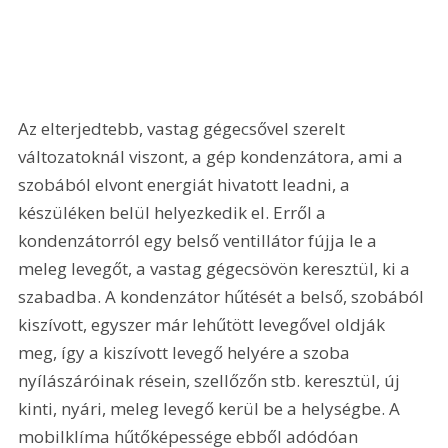
Az elterjedtebb, vastag gégecsővel szerelt 
változatoknál viszont, a gép kondenzátora, ami a 
szobából elvont energiát hivatott leadni, a 
készüléken belül helyezkedik el. Erről a 
kondenzátorról egy belső ventillátor fújja le a 
meleg levegőt, a vastag gégecsövön keresztül, ki a 
szabadba. A kondenzátor hűtését a belső, szobából 
kiszívott, egyszer már lehűtött levegővel oldják 
meg, így a kiszívott levegő helyére a szoba 
nyílászáróinak résein, szellőzőn stb. keresztül, új 
kinti, nyári, meleg levegő kerül be a helységbe. A 
mobilklíma hűtőképessége ebből adódóan 