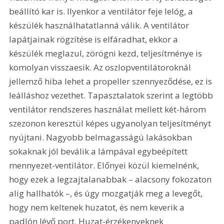
beállító kar is. Ilyenkor a ventilátor feje lelóg, a 
készülék használhatatlanná válik. A ventilátor 
lapátjainak rögzítése is elfáradhat, ekkor a 
készülék meglazul, zörögni kezd, teljesítménye is 
komolyan visszaesik. Az oszlopventilátoroknál 
jellemző hiba lehet a propeller szennyeződése, ez is 
leálláshoz vezethet. Tapasztalatok szerint a legtöbb 
ventilátor rendszeres használat mellett két-három 
szezonon keresztül képes ugyanolyan teljesítményt 
nyújtani. Nagyobb belmagasságú lakásokban 
sokaknak jól beválik a lámpával egybeépített 
mennyezet-ventilátor. Előnyei közül kiemelnénk, 
hogy ezek a legzajtalanabbak – alacsony fokozaton 
alig hallhatók –, és úgy mozgatják meg a levegőt, 
hogy nem keltenek huzatot, és nem keverik a 
padlón lévő port. Huzat-érzékenyeknek 