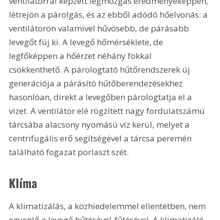
ventilátorral képzett légmozgás eredményeképpen, 
létrejön a párolgás, és az ebből adódó hőelvonás: a 
ventilátoron valamivel hűvösebb, de párásabb 
levegőt fúj ki. A levegő hőmérséklete, de 
legfőképpen a hőérzet néhány fokkal 
csökkenthető. A párologtató hűtőrendszerek új 
generációja a párásító hűtőberendezésekhez 
hasonlóan, direkt a levegőben párologtatja el a 
vizet. A ventilátor elé rögzített nagy fordulatszámú 
tárcsába alacsony nyomású víz kerül, melyet a 
centrifugális erő segítségével a tárcsa peremén 
található fogazat porlaszt szét. 
Klíma
A klimatizálás, a közhiedelemmel ellentétben, nem 
egyenlő a levegő hűtésével-fűtésével. A klimatizáló 