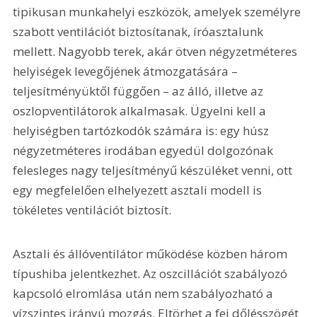
tipikusan munkahelyi eszközök, amelyek személyre 
szabott ventilációt biztosítanak, íróasztalunk 
mellett. Nagyobb terek, akár ötven négyzetméteres 
helyiségek levegőjének átmozgatására – 
teljesítményüktől függően – az álló, illetve az 
oszlopventilátorok alkalmasak. Ügyelni kell a 
helyiségben tartózkodók számára is: egy húsz 
négyzetméteres irodában egyedül dolgozónak 
felesleges nagy teljesítményű készüléket venni, ott 
egy megfelelően elhelyezett asztali modell is 
tökéletes ventilációt biztosít.
Asztali és állóventilátor működése közben három 
típushiba jelentkezhet. Az oszcillációt szabályozó 
kapcsoló elromlása után nem szabályozható a 
vízszintes irányú mozgás. Eltörhet a fej dőlésszögét 