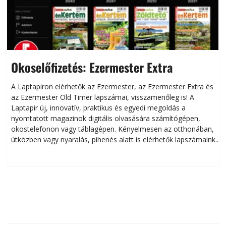
Okoselőfizetés: Ezermester Extra
A Laptapiron elérhetők az Ezermester, az Ezermester Extra és
az Ezermester Old Timer lapszámai, visszamenőleg is! A
Laptapir új, innovatív, praktikus és egyedi megoldás a
L
nyomtatott magazinok digitális olvasására számítógépen,
okostelefonon vagy táblagépen. Kényelmesen az otthonában,
útközben vagy nyaralás, pihenés alatt is elérhetők lapszámaink.
ú
Bárhol, bármikor, akár külföldön élve vagy dolgozva is
B
olvashatók az Ezermester lapszámai. A Laptapir kényelmes
megoldás, mert: – t