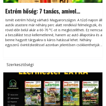
Extrém hőség: 7 tanács, amivel
megóvhatjuk autónkat a nyári károktól
Ismét extrém hőség várható Magyarországon. A tűző napon álló
autók utastere már néhány perc alatt rendkívül felmelegszik, és
rövid időn belül akár a 60-70 °C-ot is megközelítheti. Ez nemcsak
n
a beszállást teszi kellemetlenné, hanem az autó állapotára és a
benne hagyott tárgyakra is káros hatással lehet. Néhány
egyszerű óvintézkedéssel azonban jelentősen csökkenthetjük a
hőség káros hatásait.
l
Szerkesztőségi