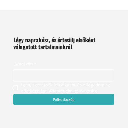
Légy naprakész, és értesülj elsőként
válogatott tartalmainkról
E-mail cím
*
Igen, szeretnék feliratkozni, és elfogadom az 
adatkezelést. 
Adatvédelmi tájékoztató
Feliratkozás