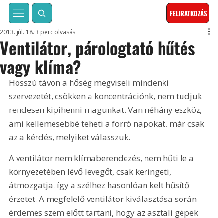
FELIRATKOZÁS
2013. júl. 18.
3 perc olvasás
Ventilátor, párologtató hűtés
vagy klíma?
Hosszú távon a hőség megviseli mindenki 
szervezetét, csökken a koncentrációnk, nem tudjuk 
rendesen kipihenni magunkat. Van néhány eszköz, 
ami kellemesebbé teheti a forró napokat, már csak 
az a kérdés, melyiket válasszuk.
A ventilátor nem klímaberendezés, nem hűti le a 
környezetében lévő levegőt, csak keringeti, 
átmozgatja, így a szélhez hasonlóan kelt hűsítő 
érzetet. A megfelelő ventilátor kiválasztása során 
érdemes szem előtt tartani, hogy az asztali gépek 