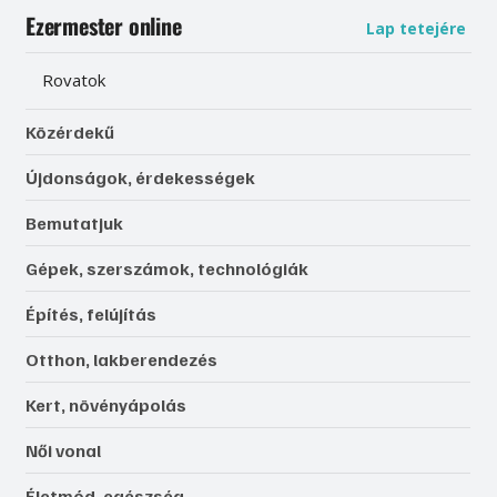
Ezermester online
Lap tetejére
Rovatok
Közérdekű
Újdonságok, érdekességek
Bemutatjuk
Gépek, szerszámok, technológiák
Építés, felújítás
Otthon, lakberendezés
Kert, növényápolás
Női vonal
Életmód, egészség