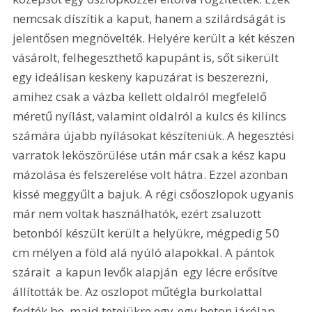
nemcsak díszítik a kaput, hanem a szilárdságát is 
jelentősen megnövelték. Helyére került a két készen 
vásárolt, felhegeszthető kapupánt is, sőt sikerült 
egy ideálisan keskeny kapuzárat is beszerezni, 
amihez csak a vázba kellett oldalról megfelelő 
méretű nyílást, valamint oldalról a kulcs és kilincs 
számára újabb nyílásokat készíteniük. A hegesztési 
varratok leköszörülése után már csak a kész kapu 
mázolása és felszerelése volt hátra. Ezzel azonban 
kissé meggyűlt a bajuk. A régi csőoszlopok ugyanis 
már nem voltak használhatók, ezért zsaluzott 
betonból készült került a helyükre, mégpedig 50 
cm mélyen a föld alá nyúló alapokkal. A pántok 
szárait  a kapun levők alapján  egy lécre erősítve 
állították be. Az oszlopot műtégla burkolattal 
fedték be, majd tetejükre egy-egy beton járólap 