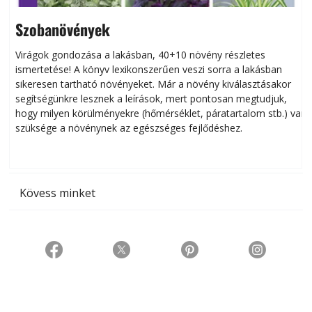
Szobanövények
Virágok gondozása a lakásban, 40+10 növény részletes
ismertetése! A könyv lexikonszerűen veszi sorra a lakásban
s
sikeresen tart­ha­tó növényeket. Már a növény kiválasztásakor
h
segítségünkre lesznek a leírások, mert pontosan megtudjuk,
k
hogy milyen körülményekre (hőmérséklet, páratartalom stb.) van
szüksége a növénynek az egészséges fejlődéshez.
t
Kövess minket