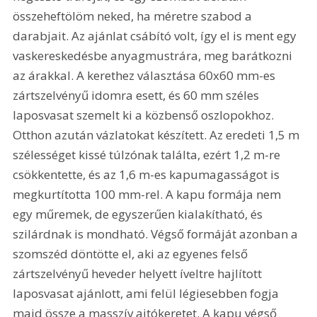
összeheftölöm neked, ha méretre szabod a 
darabjait. Az ajánlat csábító volt, így el is ment egy 
vaskereskedésbe anyagmustrára, meg barátkozni 
az árakkal. A kerethez választása 60x60 mm-es 
zártszelvényű idomra esett, és 60 mm széles 
laposvasat szemelt ki a közbenső oszlopokhoz. 
Otthon azután vázlatokat készített. Az eredeti 1,5 m 
szélességet kissé túlzónak találta, ezért 1,2 m-re 
csökkentette, és az 1,6 m-es kapumagasságot is 
megkurtította 100 mm-rel. A kapu formája nem 
egy műremek, de egyszerűen kialakítható, és 
szilárdnak is mondható. Végső formáját azonban a 
szomszéd döntötte el, aki az egyenes felső 
zártszelvényű heveder helyett íveltre hajlított 
laposvasat ajánlott, ami felül légiesebben fogja 
majd össze a masszív ajtókeretet. A kapu végső 