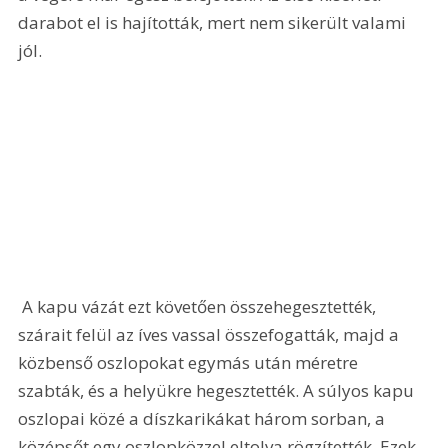
darabot el is hajították, mert nem sikerült valami 
jól. 
 A kapu vázát ezt követően összehegesztették, 
szárait felül az íves vassal összefogatták, majd a 
közbenső oszlopokat egymás után méretre 
szabták, és a helyükre hegesztették. A súlyos kapu 
oszlopai közé a díszkarikákat három sorban, a 
középsőt egy oszlopközzel eltolva rögzítették. Ezek 