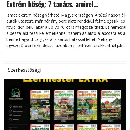
Extrém hőség: 7 tanács, amivel
megóvhatjuk autónkat a nyári károktól
Ismét extrém hőség várható Magyarországon. A tűző napon álló
autók utastere már néhány perc alatt rendkívül felmelegszik, és
rövid időn belül akár a 60-70 °C-ot is megközelítheti. Ez nemcsak
n
a beszállást teszi kellemetlenné, hanem az autó állapotára és a
benne hagyott tárgyakra is káros hatással lehet. Néhány
egyszerű óvintézkedéssel azonban jelentősen csökkenthetjük a
hőség káros hatásait.
l
Szerkesztőségi