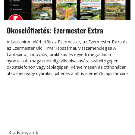
Okoselőfizetés: Ezermester Extra
A Laptapiron elérhetők az Ezermester, az Ezermester Extra és
az Ezermester Old Timer lapszámai, visszamenőleg is! A
Laptapir új, innovatív, praktikus és egyedi megoldás a
L
nyomtatott magazinok digitális olvasására számítógépen,
okostelefonon vagy táblagépen. Kényelmesen az otthonában,
útközben vagy nyaralás, pihenés alatt is elérhetők lapszámaink.
ú
Bárhol, bármikor, akár külföldön élve vagy dolgozva is
B
olvashatók az Ezermester lapszámai. A Laptapir kényelmes
megoldás, mert: – t
Kiadványaink