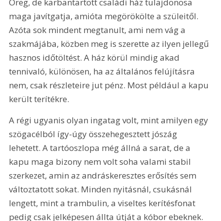
Öreg, de karbantartott családi ház tulajdonosa 
maga javítgatja, amióta megörökölte a szüleitől. 
Azóta sok mindent megtanult, ami nem vág a 
szakmájába, közben meg is szerette az ilyen jellegű 
hasznos időtöltést. A ház körül mindig akad 
tennivaló, különösen, ha az általános felújításra 
nem, csak részleteire jut pénz. Most például a kapu 
került terítékre.
A régi ugyanis olyan ingatag volt, mint amilyen egy 
szögacélból így-úgy összehegesztett jószág 
lehetett. A tartóoszlopa még állná a sarat, de a 
kapu maga bizony nem volt soha valami stabil 
szerkezet, amin az andráskeresztes erősítés sem 
változtatott sokat. Minden nyitásnál, csukásnál 
lengett, mint a trambulin, a viseltes kerítésfonat 
pedig csak jelképesen állta útját a kóbor ebeknek. 