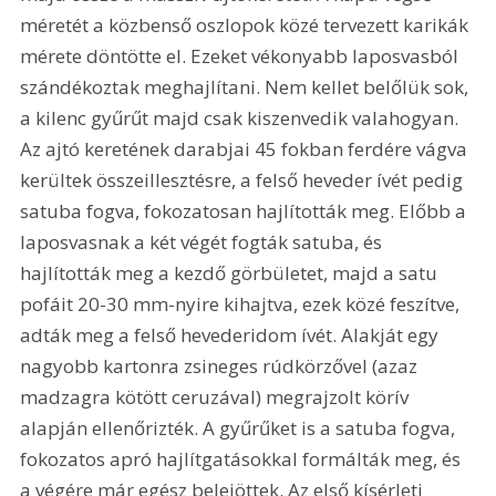
méretét a közbenső oszlopok közé tervezett karikák 
mérete döntötte el. Ezeket vékonyabb laposvasból 
szándékoztak meghajlítani. Nem kellet belőlük sok, 
a kilenc gyűrűt majd csak kiszenvedik valahogyan. 
Az ajtó keretének darabjai 45 fokban ferdére vágva 
kerültek összeillesztésre, a felső heveder ívét pedig 
satuba fogva, fokozatosan hajlították meg. Előbb a 
laposvasnak a két végét fogták satuba, és 
hajlították meg a kezdő görbületet, majd a satu 
pofáit 20-30 mm-nyire kihajtva, ezek közé feszítve, 
adták meg a felső hevederidom ívét. Alakját egy 
nagyobb kartonra zsineges rúdkörzővel (azaz 
madzagra kötött ceruzával) megrajzolt körív 
alapján ellenőrizték. A gyűrűket is a satuba fogva, 
fokozatos apró hajlítgatásokkal formálták meg, és 
a végére már egész belejöttek. Az első kísérleti 