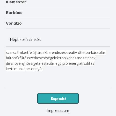
Kismester
Barkács
Vonalzó
Népszerű címkék
szerszám
kert
felújítás
lakberendezés
kreatív ötlet
barkácsolás
bútor
víz
fűtés
szerkesztőség
elektronika
hasznos tippek
dísznövény
hőszigetelés
tető
megújuló energia
tisztítás
kerti munka
beton
nyár
Kapcsolat
Impresszum