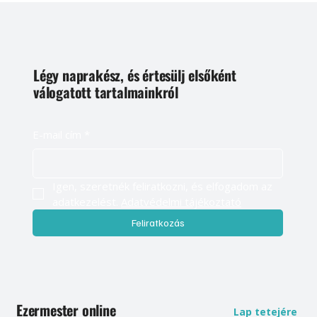
Légy naprakész, és értesülj elsőként
válogatott tartalmainkról
E-mail cím
*
Igen, szeretnék feliratkozni, és elfogadom az 
adatkezelést. 
Adatvédelmi tájékoztató
Feliratkozás
Ezermester online
Lap tetejére