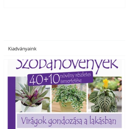
olvashatók az Ezermester lapszámai. A Laptapir kényelmes
megoldás, mert: – t
Kiadványaink