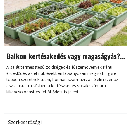
Balkon kertészkedés vagy magaságyás?
Helytakarékos kertészkedés
A saját termesztésű zöldségek és fűszernövények iránti
érdeklődés az elmúlt években látványosan megnőtt. Egyre
többen szeretnék tudni, honnan származik az élelmiszer az
l
asztalukra, miközben a kertészkedés sokak számára
kikapcsolódást és feltöltődést is jelent.
é
d
Szerkesztőségi