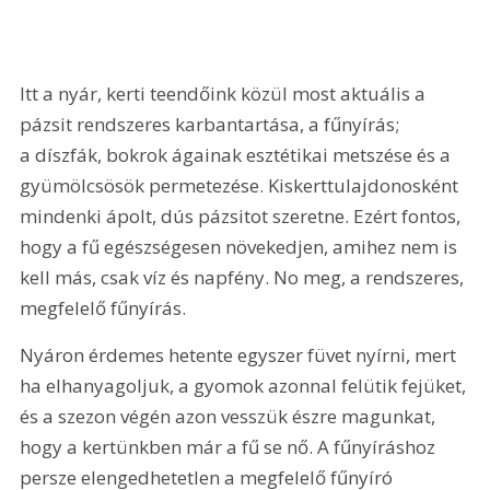
Itt a nyár, kerti teendőink közül most aktuális a 
pázsit rendszeres karbantartása, a fűnyírás; 
a díszfák, bokrok ágainak esztétikai metszése és a 
gyümölcsösök permetezése. Kiskerttulajdonosként 
mindenki ápolt, dús pázsitot szeretne. Ezért fontos, 
hogy a fű egészségesen növekedjen, amihez nem is 
kell más, csak víz és napfény. No meg, a rendszeres, 
megfelelő fűnyírás.
Nyáron érdemes hetente egyszer füvet nyírni, mert 
ha elhanyagoljuk, a gyomok azonnal felütik fejüket, 
és a szezon végén azon vesszük észre magunkat, 
hogy a kertünkben már a fű se nő. A fűnyíráshoz 
persze elengedhetetlen a megfelelő fűnyíró 