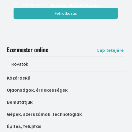
adatkezelést. 
Adatvédelmi tájékoztató
Feliratkozás
Ezermester online
Lap tetejére
Rovatok
Közérdekű
Újdonságok, érdekességek
Bemutatjuk
Gépek, szerszámok, technológiák
Építés, felújítás