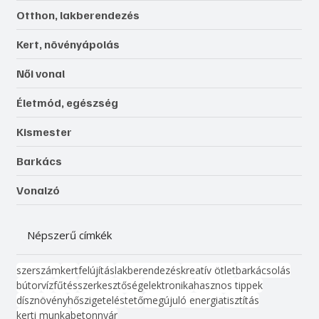
Otthon, lakberendezés
Kert, növényápolás
Női vonal
Életmód, egészség
Kismester
Barkács
Vonalzó
Népszerű címkék
szerszám
kert
felújítás
lakberendezés
kreatív ötlet
barkácsolás
bútor
víz
fűtés
szerkesztőség
elektronika
hasznos tippek
dísznövény
hőszigetelés
tető
megújuló energia
tisztítás
kerti munka
beton
nyár