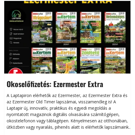
Okoselőfizetés: Ezermester Extra
A Laptapiron elérhetők az Ezermester, az Ezermester Extra és
az Ezermester Old Timer lapszámai, visszamenőleg is! A
Laptapir új, innovatív, praktikus és egyedi megoldás a
L
nyomtatott magazinok digitális olvasására számítógépen,
okostelefonon vagy táblagépen. Kényelmesen az otthonában,
útközben vagy nyaralás, pihenés alatt is elérhetők lapszámaink.
ú
Bárhol, bármikor, akár külföldön élve vagy dolgozva is
B