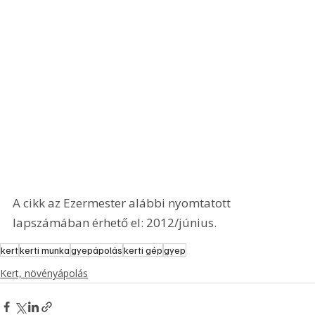
A cikk az Ezermester alábbi nyomtatott 
lapszámában érhető el: 2012/június.
kert
kerti munka
gyepápolás
kerti gép
gyep
Kert, növényápolás