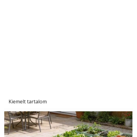
Szárazság a kertben – az aszály hatása a
növényekre és a védekezés lehetőségei
Kiemelt tartalom