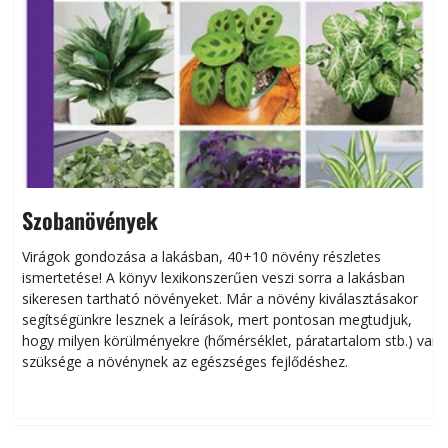
Szobanövények
Virágok gondozása a lakásban, 40+10 növény részletes
ismertetése! A könyv lexikonszerűen veszi sorra a lakásban
s
sikeresen tart­ha­tó növényeket. Már a növény kiválasztásakor
h
segítségünkre lesznek a leírások, mert pontosan megtudjuk,
k
hogy milyen körülményekre (hőmérséklet, páratartalom stb.) van
szüksége a növénynek az egészséges fejlődéshez.
t