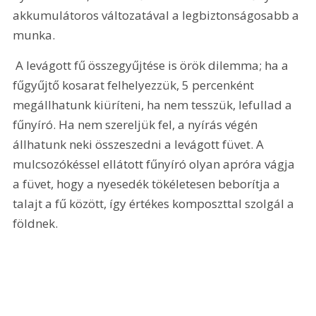
akkumulátoros változatával a legbiztonságosabb a 
munka. 
 A levágott fű összegyűjtése is örök dilemma; ha a 
fűgyűjtő kosarat felhelyezzük, 5 percenként 
megállhatunk kiüríteni, ha nem tesszük, lefullad a 
fűnyíró. Ha nem szereljük fel, a nyírás végén 
állhatunk neki összeszedni a levágott füvet. A 
mulcsozókéssel ellátott fűnyíró olyan apróra vágja 
a füvet, hogy a nyesedék tökéletesen beborítja a 
talajt a fű között, így értékes komposzttal szolgál a 
földnek.