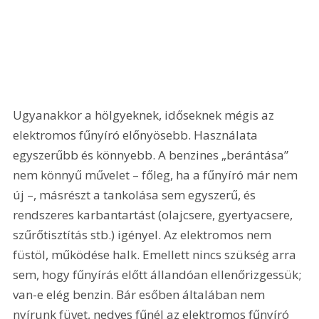
Ugyanakkor a hölgyeknek, időseknek mégis az 
elektromos fűnyíró előnyösebb. Használata 
egyszerűbb és könnyebb. A benzines „berántása” 
nem könnyű művelet – főleg, ha a fűnyíró már nem 
új –, másrészt a tankolása sem egyszerű, és 
rendszeres karbantartást (olajcsere, gyertyacsere, 
szűrőtisztítás stb.) igényel. Az elektromos nem 
füstöl, működése halk. Emellett nincs szükség arra 
sem, hogy fűnyírás előtt állandóan ellenőrizgessük; 
van-e elég benzin. Bár esőben általában nem 
nyírunk füvet, nedves fűnél az elektromos fűnyíró 