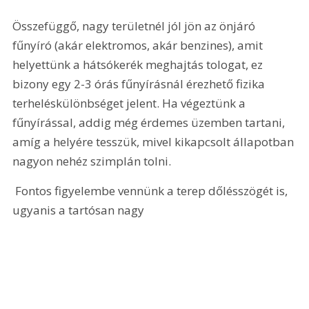
Összefüggő, nagy területnél jól jön az önjáró 
fűnyíró (akár elektromos, akár benzines), amit 
helyettünk a hátsókerék meghajtás tologat, ez 
bizony egy 2-3 órás fűnyírásnál érezhető fizika 
terheléskülönbséget jelent. Ha végeztünk a 
fűnyírással, addig még érdemes üzemben tartani, 
amíg a helyére tesszük, mivel kikapcsolt állapotban 
nagyon nehéz szimplán tolni. 
 Fontos figyelembe vennünk a terep dőlésszögét is, 
ugyanis a tartósan nagy 