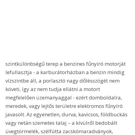
szintkülönbségű terep a benzines fűnyíró motorját 
lefullasztja - a karburátorházban a benzin mindig 
vízszintbe áll, a porlasztó nagy dőlésszögét nem 
követi, így az nem tudja ellátni a motort 
megfelelően üzemanyaggal - ezért domboldalra, 
meredek, vagy lejtős területre elektromos fűnyíró 
javasolt. Az egyenetlen, durva, kavicsos, földbuckás 
vagy netán szemetes talaj – a kívülről bedobált 
üvegtörmelék, szélfútta zacskómaradványok, 