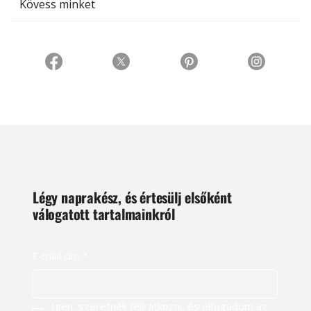
Kövess minket
Légy naprakész, és értesülj elsőként
válogatott tartalmainkról
E-mail cím
*
Igen, szeretnék feliratkozni, és elfogadom az 