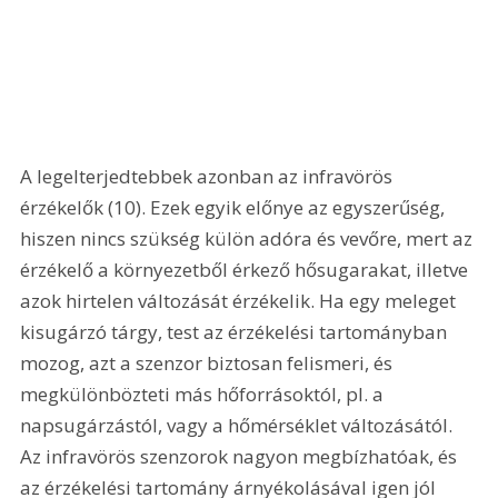
A legelterjedtebbek azonban az infravörös 
érzékelők (10). Ezek egyik előnye az egyszerűség, 
hiszen nincs szükség külön adóra és vevőre, mert az 
érzékelő a környezetből érkező hősugarakat, illetve 
azok hirtelen változását érzékelik. Ha egy meleget 
kisugárzó tárgy, test az érzékelési tartományban 
mozog, azt a szenzor biztosan felismeri, és 
megkülönbözteti más hőforrásoktól, pl. a 
napsugárzástól, vagy a hőmérséklet változásától. 
Az infravörös szenzorok nagyon megbízhatóak, és 
az érzékelési tartomány árnyékolásával igen jól 