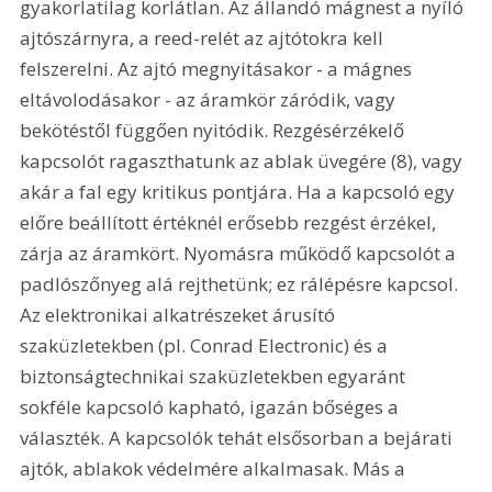
gyakorlatilag korlátlan. Az állandó mágnest a nyíló 
ajtószárnyra, a reed-relét az ajtótokra kell 
felszerelni. Az ajtó megnyitásakor - a mágnes 
eltávolodásakor - az áramkör záródik, vagy 
bekötéstől függően nyitódik. Rezgésérzékelő 
kapcsolót ragaszthatunk az ablak üvegére (8), vagy 
akár a fal egy kritikus pontjára. Ha a kapcsoló egy 
előre beállított értéknél erősebb rezgést érzékel, 
zárja az áramkört. Nyomásra működő kapcsolót a 
padlószőnyeg alá rejthetünk; ez rálépésre kapcsol. 
Az elektronikai alkatrészeket árusító 
szaküzletekben (pl. Conrad Electronic) és a 
biztonságtechnikai szaküzletekben egyaránt 
sokféle kapcsoló kapható, igazán bőséges a 
választék. A kapcsolók tehát elsősorban a bejárati 
ajtók, ablakok védelmére alkalmasak. Más a 