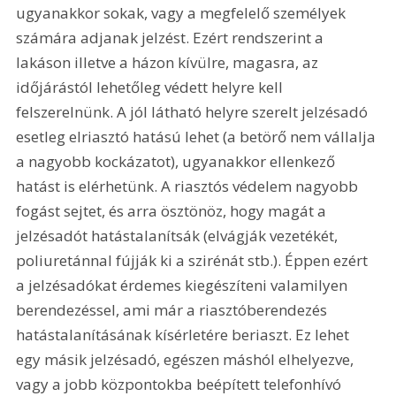
ugyanakkor sokak, vagy a megfelelő személyek 
számára adjanak jelzést. Ezért rendszerint a 
lakáson illetve a házon kívülre, magasra, az 
időjárástól lehetőleg védett helyre kell 
felszerelnünk. A jól látható helyre szerelt jelzésadó 
esetleg elriasztó hatású lehet (a betörő nem vállalja 
a nagyobb kockázatot), ugyanakkor ellenkező 
hatást is elérhetünk. A riasztós védelem nagyobb 
fogást sejtet, és arra ösztönöz, hogy magát a 
jelzésadót hatástalanítsák (elvágják vezetékét, 
poliuretánnal fújják ki a szirénát stb.). Éppen ezért 
a jelzésadókat érdemes kiegészíteni valamilyen 
berendezéssel, ami már a riasztóberendezés 
hatástalanításának kísérletére beriaszt. Ez lehet 
egy másik jelzésadó, egészen máshól elhelyezve, 
vagy a jobb központokba beépített telefonhívó 