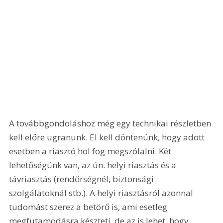
A továbbgondoláshoz még egy technikai részletben 
kell előre ugranunk. El kell döntenünk, hogy adott 
esetben a riasztó hol fog megszólalni. Két 
lehetőségünk van, az ún. helyi riasztás és a 
távriasztás (rendőrségnél, biztonsági 
szolgálatoknál stb.). A helyi riasztásról azonnal 
tudomást szerez a betörő is, ami esetleg 
megfutamodásra készteti, de az is lehet, hogy 