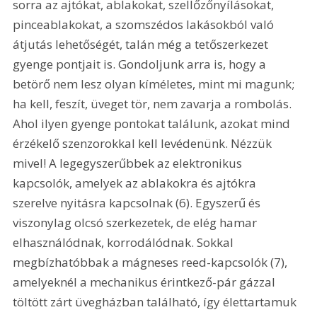
sorra az ajtókat, ablakokat, szellőzőnyílásokat, 
pinceablakokat, a szomszédos lakásokból való 
átjutás lehetőségét, talán még a tetőszerkezet 
gyenge pontjait is. Gondoljunk arra is, hogy a 
betörő nem lesz olyan kíméletes, mint mi magunk; 
ha kell, feszít, üveget tör, nem zavarja a rombolás. 
Ahol ilyen gyenge pontokat találunk, azokat mind 
érzékelő szenzorokkal kell levédenünk. Nézzük 
mivel! A legegyszerűbbek az elektronikus 
kapcsolók, amelyek az ablakokra és ajtókra 
szerelve nyitásra kapcsolnak (6). Egyszerű és 
viszonylag olcsó szerkezetek, de elég hamar 
elhasználódnak, korrodálódnak. Sokkal 
megbízhatóbbak a mágneses reed-kapcsolók (7), 
amelyeknél a mechanikus érintkező-pár gázzal 
töltött zárt üvegházban található, így élettartamuk 