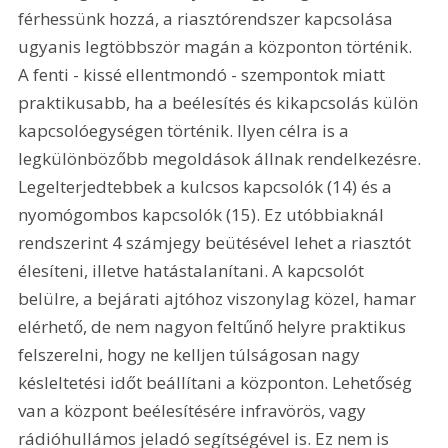
férhessünk hozzá, a riasztórendszer kapcsolása 
ugyanis legtöbbször magán a központon történik. 
A fenti - kissé ellentmondó - szempontok miatt 
praktikusabb, ha a beélesítés és kikapcsolás külön 
kapcsolóegységen történik. Ilyen célra is a 
legkülönbözőbb megoldások állnak rendelkezésre. 
Legelterjedtebbek a kulcsos kapcsolók (14) és a 
nyomógombos kapcsolók (15). Ez utóbbiaknál 
rendszerint 4 számjegy beütésével lehet a riasztót 
élesíteni, illetve hatástalanítani. A kapcsolót 
belülre, a bejárati ajtóhoz viszonylag közel, hamar 
elérhető, de nem nagyon feltűnő helyre praktikus 
felszerelni, hogy ne kelljen túlságosan nagy 
késleltetési időt beállítani a központon. Lehetőség 
van a központ beélesítésére infravörös, vagy 
rádióhullámos jeladó segítségével is. Ez nem is 