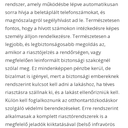
rendszer, amely működésbe lépve automatikusan 
sorra hívja a beletáplált telefonszámokat, és 
magnószalagról segélyhívást ad le. Természetesen 
fontos, hogy a hívott számokon intézkedésre képes 
személy álljon rendelkezésre. Természetesen a 
legjobb, és legbiztonságosabb megoldás az, 
amikor a riasztójelzés a rendőrségen, vagy 
megfelelően leinformált biztonsági szakcégnél 
szólal meg. Ez mindenképpen pénzbe kerül, de 
bizalmat is igényel, mert a biztonsági embereknek 
rendszerint kulcsot kell adni a lakáshoz, ha téves 
riasztásra szállnak ki, és a lakást ellenőrizniük kell. 
Külön kell foglalkoznunk az otthontartózkodáskor 
szolgáló védelmi berendezéseket. Erre rendszerint 
alkalmasak a komplett riasztórendszerek is a 
megfelelő jeladók kiiktatásával (belső infravörös 