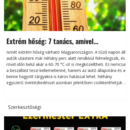
Extrém hőség: 7 tanács, amivel
megóvhatjuk autónkat a nyári károktól
Ismét extrém hőség várható Magyarországon. A tűző napon álló
autók utastere már néhány perc alatt rendkívül felmelegszik, és
rövid időn belül akár a 60-70 °C-ot is megközelítheti. Ez nemcsak
n
a beszállást teszi kellemetlenné, hanem az autó állapotára és a
benne hagyott tárgyakra is káros hatással lehet. Néhány
egyszerű óvintézkedéssel azonban jelentősen csökkenthetjük a
hőség káros hatásait.
l
Szerkesztőségi