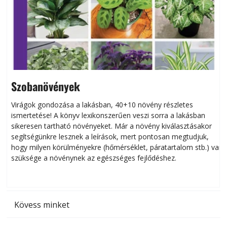
Szobanövények
Virágok gondozása a lakásban, 40+10 növény részletes
ismertetése! A könyv lexikonszerűen veszi sorra a lakásban
s
sikeresen tart­ha­tó növényeket. Már a növény kiválasztásakor
h
segítségünkre lesznek a leírások, mert pontosan megtudjuk,
k
hogy milyen körülményekre (hőmérséklet, páratartalom stb.) van
szüksége a növénynek az egészséges fejlődéshez.
t
Kövess minket