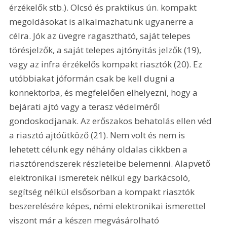
érzékelők stb.). Olcsó és praktikus ún. kompakt 
megoldásokat is alkalmazhatunk ugyanerre a 
célra. Jók az üvegre ragasztható, saját telepes 
törésjelzők, a saját telepes ajtónyitás jelzők (19), 
vagy az infra érzékelős kompakt riasztók (20). Ez 
utóbbiakat jóformán csak be kell dugni a 
konnektorba, és megfelelően elhelyezni, hogy a 
bejárati ajtó vagy a terasz védelméről 
gondoskodjanak. Az erőszakos behatolás ellen véd 
a riasztó ajtóütköző (21). Nem volt és nem is 
lehetett célunk egy néhány oldalas cikkben a 
riasztórendszerek részleteibe belemenni. Alapvető 
elektronikai ismeretek nélkül egy barkácsoló, 
segítség nélkül elsősorban a kompakt riasztók 
beszerelésére képes, némi elektronikai ismerettel 
viszont már a készen megvásárolható 