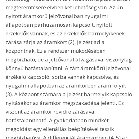
megteremtésére elvben két lehetőség van. Az ún. 
nyitott áramkörű jelzővonalban nyugalmi 
állapotban párhuzamosan kapcsolt, nyitott 
érzékelők vannak, és az érzékelők bármelyikének 
zárása zárja az áramkört (2), jelzést ad a 
központnak. Ez a rendszer működésében 
megbízható, de a jelzővonal átvágásával viszonylag 
könnyű hatástalanítani. A zárt áramkörű jelzővonal 
érzékelő kapcsolói sorba vannak kapcsolva, és 
nyugalmi állapotban az áramkörben áram folyik 
(3). A központ számára a jelzést bármelyik kapcsoló 
nyitásakor az áramkör megszakadása jelenti. Ez 
viszont az áramkör rövidre zárásával 
hatástalanítható. A gyakorlatban mindkét 
megoldást egy ellenállás beépítésével teszik 
megbízhatóvá. A differenciál áramkörben (4, 5) az 