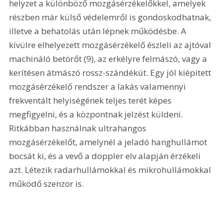
helyzet a különböző mozgásérzékelőkkel, amelyek 
részben már külső védelemről is gondoskodhatnak, 
illetve a behatolás után lépnek működésbe. A 
kívülre elhelyezett mozgásérzékelő észleli az ajtóval 
machináló betörőt (9), az erkélyre felmászó, vagy a 
kerítésen átmászó rossz-szándékút. Egy jól kiépített 
mozgásérzékelő rendszer a lakás valamennyi 
frekventált helyiségének teljes terét képes 
megfigyelni, és a központnak jelzést küldeni. 
Ritkábban használnak ultrahangos 
mozgásérzékelőt, amelynél a jeladó hanghullámot 
bocsát ki, és a vevő a doppler elv alapján érzékeli 
azt. Létezik radarhullámokkal és mikrohullámokkal 
működő szenzor is. 