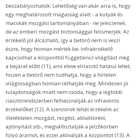
beszabályozhatók. Lehetőség van akár arra is, hogy 
egy meghatározott magasság alatt - a kutyák és 
macskák mozgási tartományában - ne jelezzenek, 
de az emberi mozgást biztonsággal felismerjék. Az 
érzékelő jól álcázható, így a betörő nem is veszi 
észre, hogy honnan mérték be. Infraérzékelő 
kapcsolhat a központtól függetlenül világítást még 
a bejárat előtt (11), ami eleve elriasztó hatású lehet, 
hiszen a betörő nem tudhatja, hogy a hirtelen 
világosságban honnan láthatják meg. Mindezen jó 
tulajdonságok miatt nem csoda, hogy a legtöbb 
riasztórendszerben felhasználják az infravörös 
érzékelőket (12). A szenzorok tehát érzékelik az 
illetéktelen mozgást, rezgést, ablaktörést, 
ajtónyitást stb., megváltoztatják a jelzőkörben 
folyó áramot, és ezzel aktiválják a központot (13). A 