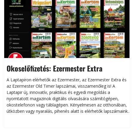
Okoselőfizetés: Ezermester Extra
A Laptapiron elérhetők az Ezermester, az Ezermester Extra és
az Ezermester Old Timer lapszámai, visszamenőleg is! A
Laptapir új, innovatív, praktikus és egyedi megoldás a
L
nyomtatott magazinok digitális olvasására számítógépen,
okostelefonon vagy táblagépen. Kényelmesen az otthonában,
útközben vagy nyaralás, pihenés alatt is elérhetők lapszámaink.
ú
Bárhol, bármikor, akár külföldön élve vagy dolgozva is
B
olvashatók az Ezermester lapszámai. A Laptapir kényelmes
megoldás, mert: – t