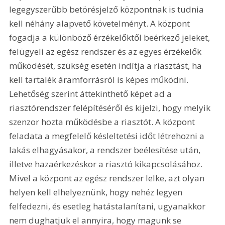
legegyszerűbb betörésjelző központnak is tudnia 
kell néhány alapvető követelményt. A központ 
fogadja a különböző érzékelőktől beérkező jeleket, 
felügyeli az egész rendszer és az egyes érzékelők 
működését, szükség esetén indítja a riasztást, ha 
kell tartalék áramforrásról is képes működni. 
Lehetőség szerint áttekinthető képet ad a 
riasztórendszer felépítéséről és kijelzi, hogy melyik 
szenzor hozta működésbe a riasztót. A központ 
feladata a megfelelő késleltetési időt létrehozni a 
lakás elhagyásakor, a rendszer beélesítése után, 
illetve hazaérkezéskor a riasztó kikapcsolásához. 
Mivel a központ az egész rendszer lelke, azt olyan 
helyen kell elhelyeznünk, hogy nehéz legyen 
felfedezni, és esetleg hatástalanítani, ugyanakkor 
nem dughatjuk el annyira, hogy magunk se 