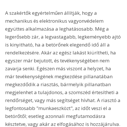
A szakértők egyértelműen állítják, hogy a 
mechanikus és elektronikus vagyonvédelem 
együttes alkalmazása a leghatásosabb. Még a 
legerősebb zár, a legvastagabb, legkeményebb ajtó 
is kinyitható, ha a betörőnek elegendő idő áll a 
rendelkezésére. Akár az egész lakást kiürítheti, ha 
egyszer már bejutott, és tevékenységében nem 
zavarja senki. Egészen más viszont a helyzet, ha 
már tevékenységének megkezdése pillanatában 
megkezdődik a riasztás, bármelyik pillanatban 
megjelenhet a tulajdonos, a szomszéd értesítheti a 
rendőrséget, vagy más segítséget hívhat. A riasztó a 
legfontosabb "munkaeszközt", az időt veszi el a 
betörőtől; esetleg azonnali megfutamodásra 
késztetve, vagy akár az elfogásához is hozzájárulva. 