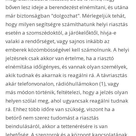
bőven lesz ideje a berendezést elnémítani, és utána 
már biztonságban "dolgozhat". Mérlegeljük tehát, 
hogy milyen segítségre számíthatunk helyi riasztás 
esetén a szomszédoktól, a járókelőktől, hívja-e 
valaki a rendőrséget, vagy sajnos inkább az 
emberek közömbösségével kell számolnunk. A helyi 
jelzésnek csak akkor van értelme, ha a riasztó 
elnémítása időigényes, és vannak olyan személyek, 
akik tudnak és akarnak is reagálni rá. A távriasztás 
akár telefonvonalon, rádióhullámokon (1), vagy 
más módon történik, feltételezi, hogy a jelzés olyan 
helyen szólal meg, ahol ugyancsak reagálni tudnak 
rá. Ehhez több időre van szükség, viszont ha a 
betörő nem szerez tudomást a riasztás 
beindulásáról, akkor a tettenérésére is van 
lehetőség. A szenzorok és a központ kapcsolatának 