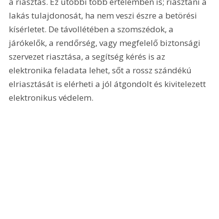
a riasztás. Ez utóbbi több értelemben is; riasztani a 
lakás tulajdonosát, ha nem veszi észre a betörési 
kísérletet. De távollétében a szomszédok, a 
járókelők, a rendőrség, vagy megfelelő biztonsági 
szervezet riasztása, a segítség kérés is az 
elektronika feladata lehet, sőt a rossz szándékú 
elriasztását is elérheti a jól átgondolt és kivitelezett 
elektronikus védelem. 