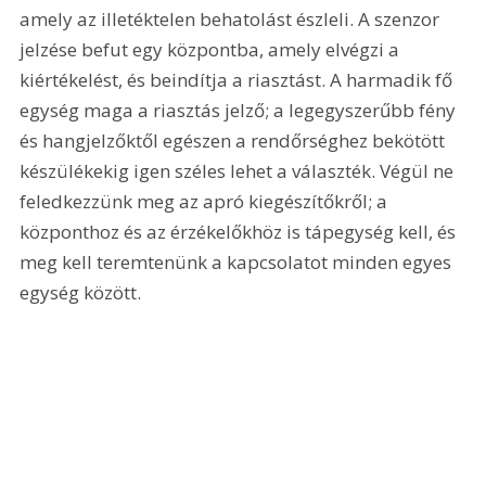
amely az illetéktelen behatolást észleli. A szenzor 
jelzése befut egy központba, amely elvégzi a 
kiértékelést, és beindítja a riasztást. A harmadik fő 
egység maga a riasztás jelző; a legegyszerűbb fény 
és hangjelzőktől egészen a rendőrséghez bekötött 
készülékekig igen széles lehet a választék. Végül ne 
feledkezzünk meg az apró kiegészítőkről; a 
központhoz és az érzékelőkhöz is tápegység kell, és 
meg kell teremtenünk a kapcsolatot minden egyes 
egység között. 