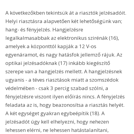
A következőkben tekintsük át a riasztók jelzésadóit. 
Helyi riasztásra alapvetően két lehetőségünk van; 
hang- és fényjelzés. Hangjelzésre 
legalkalmasabbak az elektronikus szirénák (16), 
amelyek a központtól kapják a 12 V-os 
egyenáramot, és nagy hatásfok jellemző rájuk. Az 
optikai jelzésadóknak (17) inkább kiegészítő 
szerepe van a hangjelzés mellett. A hangjelzésnek 
ugyanis - a téves riasztások miatt a szomszédok 
védelmében - csak 3 percig szabad szólni, a 
fényjelzésre viszont ilyen előírás nincs. A fényjelzés 
feladata az is, hogy beazonosítsa a riasztás helyét. 
A két egységet gyakran egybeépítik (18). A 
jelzésadót úgy kell elhelyezni, hogy nehezen 
lehessen elérni, ne lehessen hatástalanítani, 