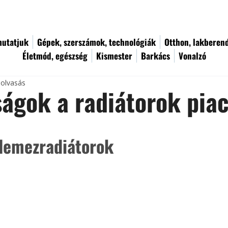
utatjuk
Gépek, szerszámok, technológiák
Otthon, lakberen
Életmód, egészség
Kismester
Barkács
Vonalzó
 olvasás
ágok a radiátorok pia
lemezradiátorok