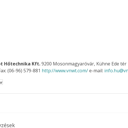
Együtt jobban megéri!
Bővebb információ itt!
k az
Együtt jobban megéri! A
mester
könyvek tetszőleges
er Old
párosítással kedvezményes
áron, 0 Ft postaköltséggel
t Hőtechnika Kft.
 9200 Mosonmagyaróvár, Kühne Ede tér 2
ptapir új,
megrendelhetők!
ax: (06-96) 579-881 
http://www.vnwt.com/
 e-mail: 
info.hu@v
és egyedi
tt
or
lvasására
elefonon
nyelmesen
ben vagy
t is
. Bárhol,
ön élve
yzések
ashatók az