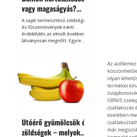
vagy magaságyás?
Helytakarékos
A saját termesztésű zöldségek
kertészkedés
és fűszernövények iránti
érdeklődés az elmúlt években
látványosan megnőtt. Egyre
többen szeretnék tudni, honnan
származik az élelmiszer az
asztalukra, miközben a
Az acéllemez
kertészkedés sokak számára
köszönhetőe
kikapcsolódást és feltöltődést
olyan lehető
is jelent.
termékei kín
tulajdonosok
ORNIS szelep
csatlakozás 
esetében meg
Utóérő gyümölcsök és
csatlakoztat
már megszoko
zöldségek – melyek