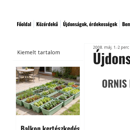
Főoldal
Közérdekű
Újdonságok, érdekességek
Bem
2008. máj. 1.
2 perc
Újdons
Kiemelt tartalom
ORNIS 
Balkon kertészkedés