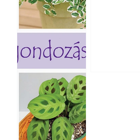
Falrepedés javítá
és mikor szükség