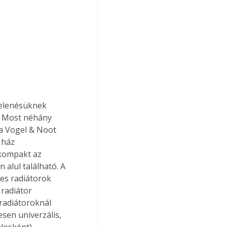
jelenésüknek 
. Most néhány 
 a Vogel & Noot 
 ház 
kompakt az 
alul található. A 
es radiátorok 
radiátor 
 radiátoroknál 
sen univerzális, 