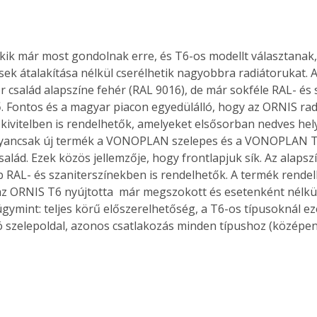
Akik már most gondolnak erre, és T6-os modellt választanak,
sek átalakítása nélkül cserélhetik nagyobbra radiátorukat. 
r család alapszíne fehér (RAL 9016), de már sokféle RAL- és 
ő. Fontos és a magyar piacon egyedülálló, hogy az ORNIS rad
kivitelben is rendelhetők, amelyeket elsősorban nedves hel
gyancsak új termék a VONOPLAN szelepes és a VONOPLAN T
salád. Ezek közös jellemzője, hogy frontlapjuk sík. Az alapsz
b RAL- és szaniterszínekben is rendelhetők. A termék rende
az ORNIS T6 nyújtotta  már megszokott és esetenként nélkül
úgymint: teljes körű előszerelhetőség, a T6-os típusoknál e
ó szelepoldal, azonos csatlakozás minden típushoz (középen 