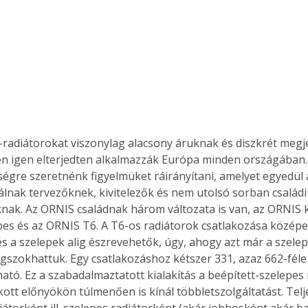
-radiátorokat viszonylag alacsony áruknak és diszkrét meg
n igen elterjedten alkalmazzák Európa minden országában
ségre szeretnénk figyelmüket ráirányítani, amelyet egyedül
álnak tervezőknek, kivitelezők és nem utolsó sorban családi
nak. Az ORNIS családnak három változata is van, az ORNIS 
es és az ORNIS T6. A T6-os radiátorok csatlakozása középen 
és a szelepek alig észrevehetők, úgy, ahogy azt már a szelep
szokhattuk. Egy csatlakozáshoz kétszer 331, azaz 662-féle 
ható. Ez a szabadalmaztatott kialakítás a beépített-szelepes
tt előnyökön túlmenően is kínál többletszolgáltatást. Telje