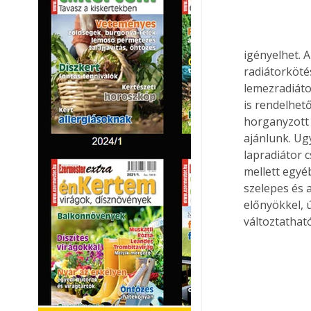
igényelhet. 
radiátorköté
lemezradiáto
is rendelhet
horganyzott 
ajánlunk. U
lapradiátor c
mellett egyé
szelepes és 
előnyökkel, 
változtathat