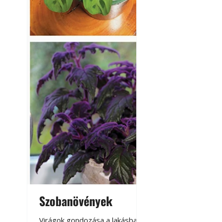
Betonjárda készít
készül tartós bet
Szobanövények
Virágoskert: k
teraszon, laká
Virágok gondozása a lakásban,