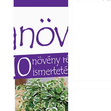
Ezermester lapszámai. A
Ezermester lapszámai
Laptapir kényelmes megoldás,
Laptapir kényelmes 
mert: – t
mert: – t