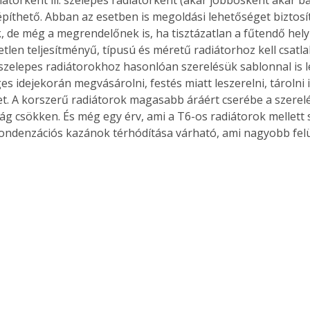
átorként ill. szelepes radiátorként (akár jobbosként akár ba
píthető. Abban az esetben is megoldási lehetőséget biztosí
k, de még a megrendelőnek is, ha tisztázatlan a fűtendő helyi
tlen teljesítményű, típusú és méretű radiátorhoz kell csatla
 szelepes radiátorokhoz hasonlóan szerelésük sablonnal is l
 idejekorán megvásárolni, festés miatt leszerelni, tárolni ill
et. A korszerű radiátorok magasabb áráért cserébe a szerelési
ág csökken. És még egy érv, ami a T6-os radiátorok mellett sz
kondenzációs kazánok térhódítása várható, ami nagyobb felü
 