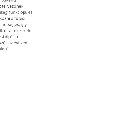
losként) 
t tervezőnek, 
ség funkciója, és 
kozni a fűtési 
ehetséges, így 
. újra felszerelni 
 díj és a 
ól: az évtized 
letű 