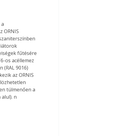
 a 
Az ORNIS 
szaniterszínben 
iátorok 
yiségek fűtésére 
6-os acéllemez 
ín (RAL 9016) 
lkezik az ORNIS 
özhetetlen  
zen túlmenően a 
alul). n