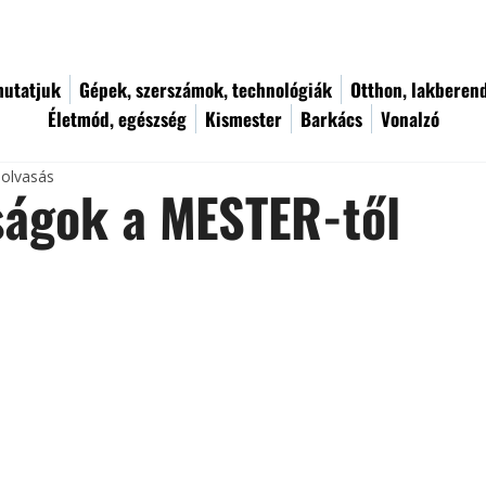
utatjuk
Gépek, szerszámok, technológiák
Otthon, lakberen
Életmód, egészség
Kismester
Barkács
Vonalzó
 olvasás
ságok a MESTER-től