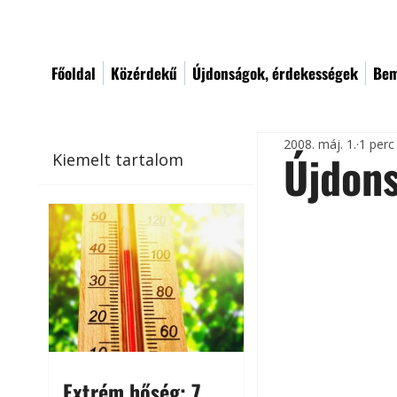
Főoldal
Közérdekű
Újdonságok, érdekességek
Bem
2008. máj. 1.
1 perc
Újdon
Kiemelt tartalom
Extrém hőség: 7