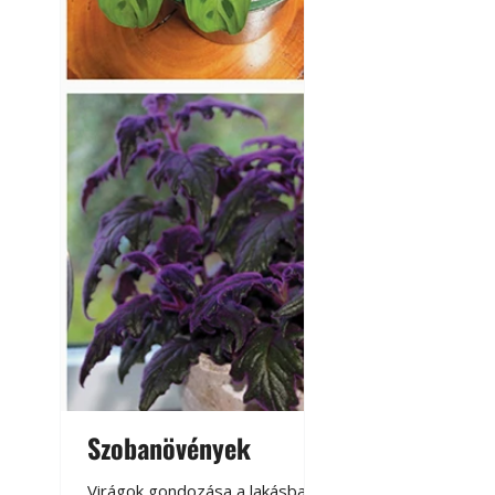
Szobanövények
Virágoskert: k
teraszon, laká
Virágok gondozása a lakásban,