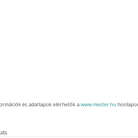
formációk és adatlapok elérhetők a 
www.mester.hu
 honlapo
ezés