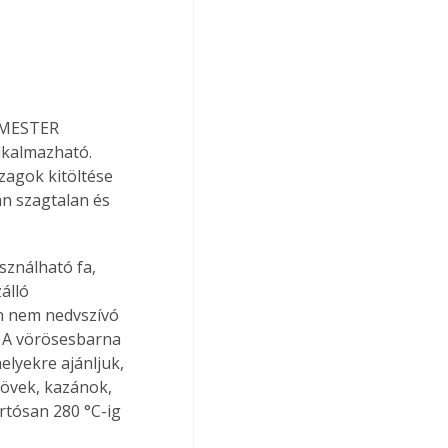
A MESTER 
kalmazható. 
zagok kitöltése 
án szagtalan és 
ználható fa, 
álló 
en nem nedvszívó 
s. A vörösesbarna 
elyekre ajánljuk, 
sövek, kazánok, 
rtósan 280 °C-ig 