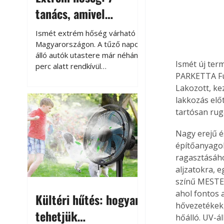
tanács, amivel
megóvhatjuk
Ismét extrém hőség várható
autónkat a nyári
Magyarországon. A tűző napon
álló autók utastere már néhány
károktól
Ismét új ter
perc alatt rendkívül
PARKETTA Fu
felmelegszik, és rövid időn belül
Lakozott, ke
akár a 60-70 °C-ot is
megközelítheti. Ez nemcsak a
lakkozás előt
beszállást teszi kellemetlenné,
tartósan rug
hanem az autó állapotára és a
benne hagyott tárgyakra is
Nagy erejű é
káros hatással lehet. Néhány
építőanyagok,
egyszerű óvintézkedéssel
ragasztásáho
azonban jelentősen
aljzatokra, e
csökkenthetjük a hőség káros
színű MESTER
hatásait.
ahol fontos 
Kültéri hűtés: hogyan
hővezetékek,
tehetjük
hőálló. UV-ál