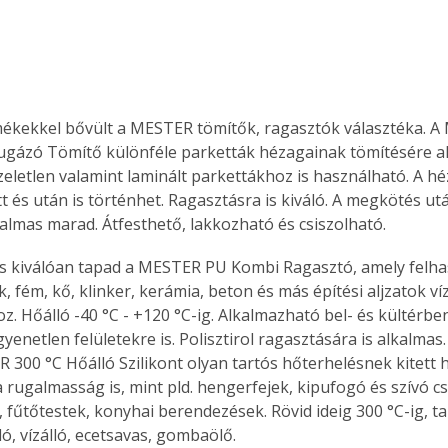
mékekkel bővült a MESTER tömítők, ragasztók választéka. 
gázó Tömítő különféle parketták hézagainak tömítésére al
zeletlen valamint laminált parkettákhoz is használható. A hé
t és után is történhet. Ragasztásra is kiváló. A megkötés ut
almas marad. Átfesthető, lakkozható és csiszolható. 
s kiválóan tapad a MESTER PU Kombi Ragasztó, amely felhas
 fém, kő, klinker, kerámia, beton és más építési aljzatok víz
z. Hőálló -40 °C - +120 °C-ig. Alkalmazható bel- és kültérb
gyenetlen felületekre is. Polisztirol ragasztására is alkalma
 300 °C Hőálló Szilikont olyan tartós hőterhelésnek kitett h
a rugalmasság is, mint pld. hengerfejek, kipufogó és szívó c
 fűtőtestek, konyhai berendezések. Rövid ideig 300 °C-ig, ta
ló, vízálló, ecetsavas, gombaölő. 