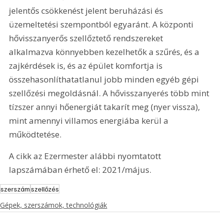
jelentős csökkenést jelent beruházási és 
üzemeltetési szempontból egyaránt. A központi 
hővisszanyerős szellőztető rendszereket 
alkalmazva könnyebben kezelhetők a szűrés, és a 
zajkérdések is, és az épület komfortja is 
összehasonlíthatatlanul jobb minden egyéb gépi 
szellőzési megoldásnál. A hővisszanyerés több mint 
tízszer annyi hőenergiát takarít meg (nyer vissza), 
mint amennyi villamos energiába kerül a 
működtetése.
A cikk az Ezermester alábbi nyomtatott 
lapszámában érhető el: 2021/május.
szerszám
szellőzés
Gépek, szerszámok, technológiák