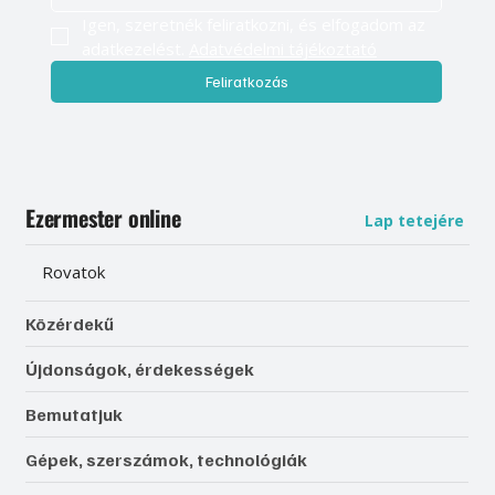
Igen, szeretnék feliratkozni, és elfogadom az 
adatkezelést. 
Adatvédelmi tájékoztató
Feliratkozás
Ezermester online
Lap tetejére
Rovatok
Közérdekű
Újdonságok, érdekességek
Bemutatjuk
Gépek, szerszámok, technológiák