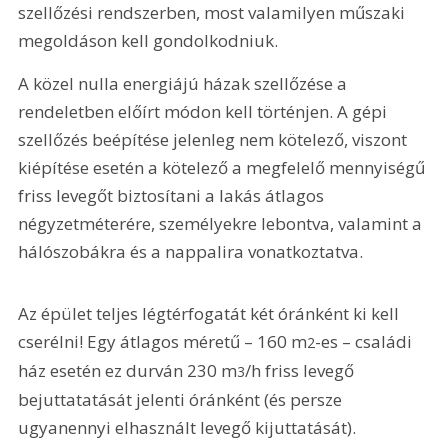
szellőzési rendszerben, most valamilyen műszaki 
megoldáson kell gondolkodniuk.
A közel nulla energiájú házak szellőzése a 
rendeletben előírt módon kell történjen. A gépi 
szellőzés beépítése jelenleg nem kötelező, viszont 
kiépítése esetén a kötelező a megfelelő mennyiségű 
friss levegőt biztosítani a lakás átlagos 
négyzetméterére, személyekre lebontva, valamint a 
hálószobákra és a nappalira vonatkoztatva.
Az épület teljes légtérfogatát két óránként ki kell 
cserélni! Egy átlagos méretű – 160 m
-es – családi 
2
ház esetén ez durván 230 m
/h friss levegő 
3
bejuttatatását jelenti óránként (és persze 
ugyanennyi elhasznált levegő kijuttatását). 