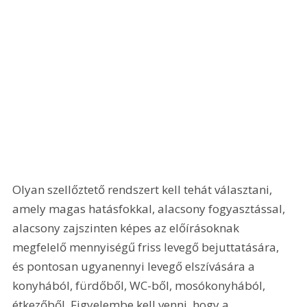
Olyan szellőztető rendszert kell tehát választani, 
amely magas hatásfokkal, alacsony fogyasztással, 
alacsony zajszinten képes az előírásoknak 
megfelelő mennyiségű friss levegő bejuttatására, 
és pontosan ugyanennyi levegő elszívására a 
konyhából, fürdőből, WC-ből, mosókonyhából, 
étkezőből. Figyelembe kell venni, hogy a 