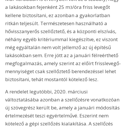
a lakásokban fejenként 25 m
/óra friss levegőt 
3
kellene biztosítani, ez azonban a gyakorlatban 
ritkán teljesült. Természetesen használható a 
hővisszanyerős szellőztető, és a központi elszívás, 
néhány egyéb kritériummal kiegészítve, ez viszont 
még egyáltalán nem volt jellemző az új építésű 
lakásokban sem. Erre jött az a januári félreérthető 
megfogalmazás, amely szerint az előírt frisslevegő-
mennyiséget csak szellőztető berendezéssel lehet 
biztosítani, tehát mostantól kötelező lesz.
A rendelet legutóbbi, 2020. márciusi 
változtatásába azonban a szellőzésre vonatkozóan 
új szövegrész került be, amely a januári módosítás 
értelmezését teszi egyértelművé. Eszerint nem 
kötelező a gépi szellőzés kialakítása. A szellőzés 