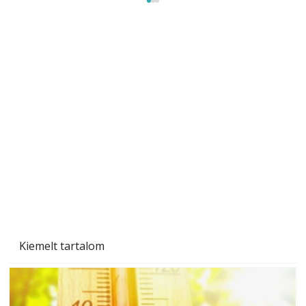
A varrógép és a varrás
Kiemelt tartalom