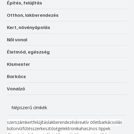
Építés, felújítás
Otthon, lakberendezés
Kert, növényápolás
Női vonal
Életmód, egészség
Kismester
Barkács
Vonalzó
Népszerű címkék
szerszám
kert
felújítás
lakberendezés
kreatív ötlet
barkácsolás
bútor
víz
fűtés
szerkesztőség
elektronika
hasznos tippek