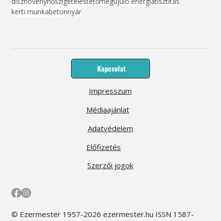
dísznövény
hőszigetelés
tető
megújuló energia
tisztítás
kerti munka
beton
nyár
Kapcsolat
Impresszum
Médiaajánlat
Adatvédelem
Előfizetés
Szerzői jogok
© Ezermester 1957-2026 ezermester.hu ISSN 1587-