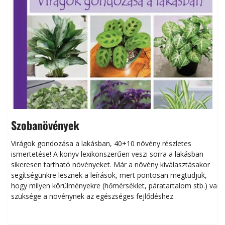
Szobanövények
Virágok gondozása a lakásban, 40+10 növény részletes
ismertetése! A könyv lexikonszerűen veszi sorra a lakásban
s
sikeresen tart­ha­tó növényeket. Már a növény kiválasztásakor
h
segítségünkre lesznek a leírások, mert pontosan megtudjuk,
k
hogy milyen körülményekre (hőmérséklet, páratartalom stb.) van
szüksége a növénynek az egészséges fejlődéshez.
t