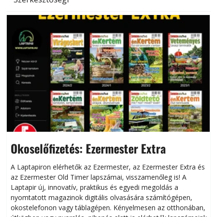
Okoselőfizetés: Ezermester Extra
A Laptapiron elérhetők az Ezermester, az Ezermester Extra és
az Ezermester Old Timer lapszámai, visszamenőleg is! A
Laptapir új, innovatív, praktikus és egyedi megoldás a
L
nyomtatott magazinok digitális olvasására számítógépen,
okostelefonon vagy táblagépen. Kényelmesen az otthonában,