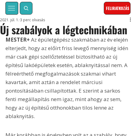
FELIRATKOZÁS
2021. júl. 1.
3 perc olvasás
Új szabályok a légtechnikában
MESTER+
 Az épületgépész szakmában az év elején 
elterjedt, hogy az előírt friss levegő mennyiség idén 
már csak gépi szellőztetéssel biztosítható az új 
építésű lakóépületek esetén, ablaknyitással nem. A 
félreérthető megfogalmazások szakmai vihart 
kavartak, amit aztán a rendelet márciusi 
pontosításában csillapítottak. E szerint a sarkos 
fenti megállapítás nem igaz, mint ahogy az sem, 
hogy az új építésű otthonokban tilos lenne az 
ablaknyitás.
Már korábban is érvényben volt az a szabály, hogy 