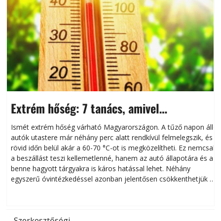
Extrém hőség: 7 tanács, amivel
megóvhatjuk autónkat a nyári károktól
Ismét extrém hőség várható Magyarországon. A tűző napon álló
autók utastere már néhány perc alatt rendkívül felmelegszik, és
rövid időn belül akár a 60-70 °C-ot is megközelítheti. Ez nemcsak
n
a beszállást teszi kellemetlenné, hanem az autó állapotára és a
benne hagyott tárgyakra is káros hatással lehet. Néhány
egyszerű óvintézkedéssel azonban jelentősen csökkenthetjük a
hőség káros hatásait.
l
Szerkesztőségi