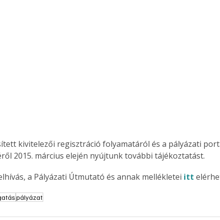
tett kivitelezői regisztráció folyamatáról és a pályázati port
ről 2015. március elején nyújtunk további tájékoztatást.
elhívás, a Pályázati Útmutató és annak mellékletei 
itt
 elérhe
gatás
pályázat