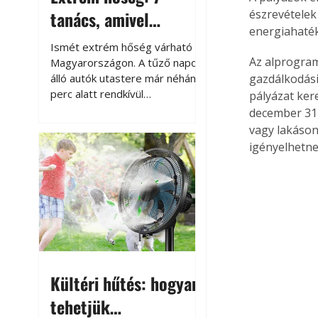
tanács, amivel
észrevételek
energiahaték
megóvhatjuk
Ismét extrém hőség várható
autónkat a nyári
Az alprogram
Magyarországon. A tűző napon
álló autók utastere már néhány
gazdálkodási
károktól
perc alatt rendkívül
pályázat ker
felmelegszik, és rövid időn belül
december 31-
akár a 60-70 °C-ot is
vagy lakáson
megközelítheti. Ez nemcsak a
igényelhetne
beszállást teszi kellemetlenné,
hanem az autó állapotára és a
benne hagyott tárgyakra is
káros hatással lehet. Néhány
egyszerű óvintézkedéssel
azonban jelentősen
csökkenthetjük a hőség káros
hatásait.
Kültéri hűtés: hogyan
tehetjük