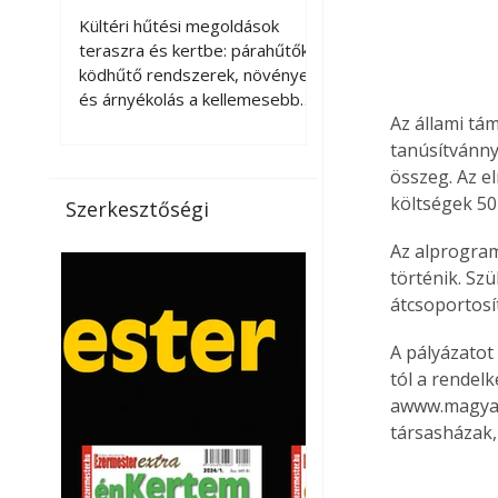
kellemesebbé a
Kültéri hűtési megoldások
teraszt és a kertet?
teraszra és kertbe: párahűtők,
ködhűtő rendszerek, növények
és árnyékolás a kellemesebb
Az állami tá
nyári mikroklímáért. A kültéri
hűtés kérdése az utóbbi
tanúsítvánny
években egyre nagyobb
összeg. Az e
jelentőséget kapott, ahogy a
költségek 50
Szerkesztőségi
nyári hőhullámok gyakoribbá és
intenzívebbé váltak. Míg
Az alprogram
korábban elsősorban a beltéri
történik. Szü
klímaberendezések jelentették
átcsoportosí
a megoldást a meleg ellen, ma
már egyre többen keresnek
A pályázatot 
olyan kültéri hűtési
tól a rendelk
lehetőségeket is, amelyek a
awww.magyaro
teraszok, erkélyek, kertek vagy
társasházak,
vendégl