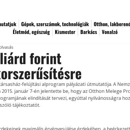
utatjuk
Gépek, szerszámok, technológiák
Otthon, lakberen
Életmód, egészség
Kismester
Barkács
Vonalzó
olvasás
liárd forint
orszerűsítésre
társasház-felújítási alprogram pályázati útmutatója. A Nemzet
 2015. január 7-én jelentette be, hogy az Otthon Melege P
programjának elindítását tervezi, egyúttal nyilvánosságra hoz
 szóló tájékoztatót.
rdekeinek maximális érvényesülése érdekében, a beérkezet