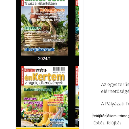
Az egyszerűsí
elérhetőségé
A Pályázati F
felújítás
állami támo
Építés, felújítás