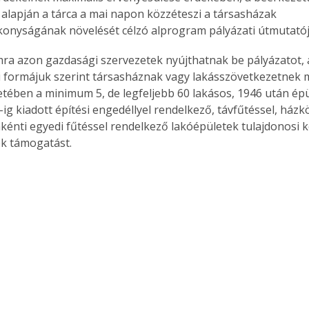
 alapján a tárca a mai napon közzéteszi a társasházak 
onyságának növelését célzó alprogram pályázati útmutatój
ra azon gazdasági szervezetek nyújthatnak be pályázatot,
 formájuk szerint társasháznak vagy lakásszövetkezetnek m
etében a minimum 5, de legfeljebb 60 lakásos, 1946 után épül
ig kiadott építési engedéllyel rendelkező, távfűtéssel, házk
kénti egyedi fűtéssel rendelkező lakóépületek tulajdonosi 
k támogatást.