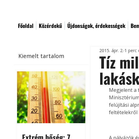
Főoldal
Közérdekű
Újdonságok, érdekességek
Bem
2015. ápr. 2.
1 perc 
Tíz mil
Kiemelt tartalom
lakásk
Megjelent a 
Minisztérium
felújítási al
feltételekről
Extrém hőség: 7
A pályázók é