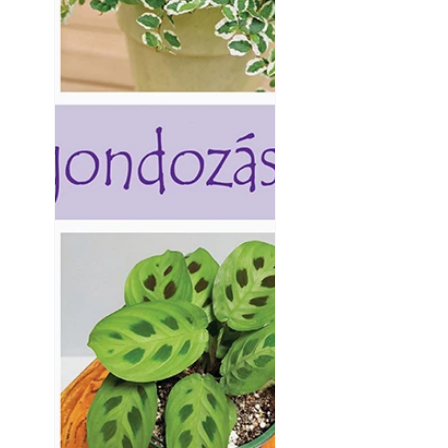
Betonjárda készít
készül tartós bet