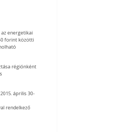
 az energetikai 
 forint közötti 
molható 
ztása régiónként 
s 
2015. április 30-
al rendelkező 