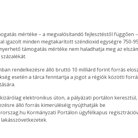
mogatás mértéke – a megvalósítandó fejlesztéstől függően –
al igazolt minden megtakarított széndioxid egységre 750-950
lnyerhető támogatás mértéke nem haladhatja meg az elszá
 százalékát.
ban rendelkezésre álló bruttó 10 milliárd forint forrás elos
kség esetén a tárca fenntartja a jogot a régiók közötti forrá
tására.
kizárólag elektronikus úton, a pályázati portálon keresztül, 
ezésre álló forrás kimerüléséig nyújthatják be 
rszag.hu Kormányzati Portálon ügyfélkapus regisztrációv
 lakásszövetkezetek.