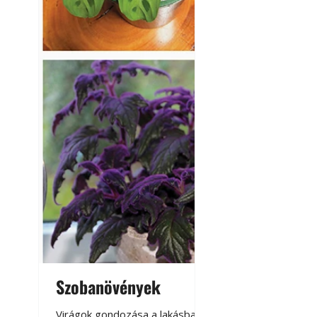
Szobanövények
Virágoskert: k
teraszon, laká
Virágok gondozása a lakásban,