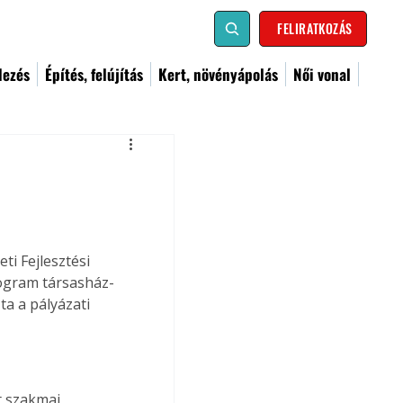
FELIRATKOZÁS
dezés
Építés, felújítás
Kert, növényápolás
Női vonal
i Fejlesztési 
rogram társasház-
ta a pályázati 
t szakmai 