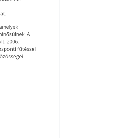
át.
 amelyek 
inősülnek. A 
t, 2006. 
özponti fűtéssel 
közösségei 