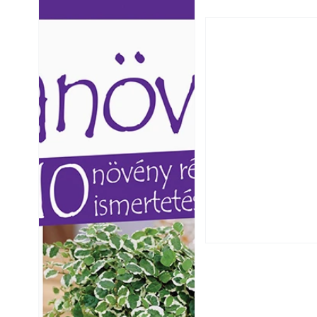
Ezermester lapszámai. A
Ezermester lapszámai
Laptapir kényelmes megoldás,
Laptapir kényelmes 
mert: – t
mert: – t
Falrepedés javítá
és mikor szükség