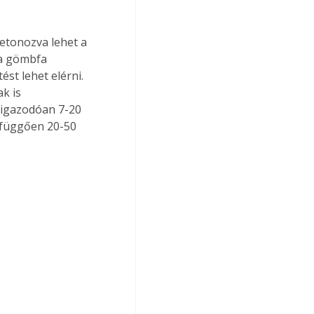
etonozva lehet a 
 a gömbfa 
st lehet elérni. 
k is 
 igazodóan 7-20 
 függően 20-50 