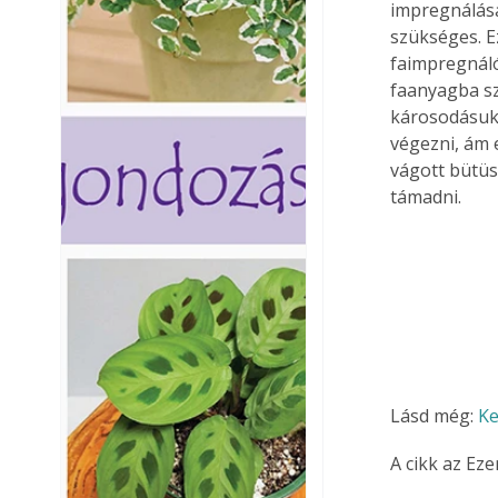
impregnálásá
szükséges. E
faimpregnáló 
faanyagba sz
károsodásukat
végezni, ám 
vágott bütüs 
támadni.
Lásd még: 
Ke
A cikk az Ez