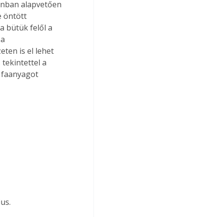
onban alapvetően 
 öntött 
a bütük felől a 
a 
ten is el lehet 
tekintettel a 
a faanyagot 
us.