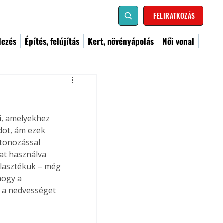
FELIRATKOZÁS
dezés
Építés, felújítás
Kert, növényápolás
Női vonal
i, amelyekhez 
dot, ám ezek 
etonozással 
t használva 
választékuk – még 
hogy a 
l a nedvességet 