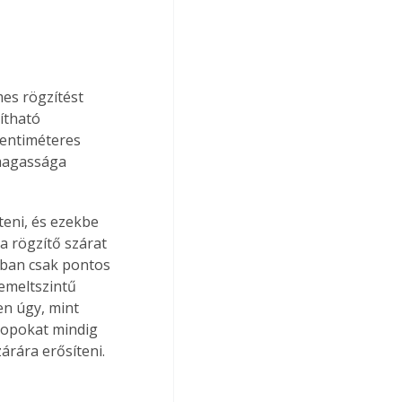
es rögzítést 
ítható 
centiméteres 
 magassága 
eni, és ezekbe 
a rögzítő szárat 
onban csak pontos 
emeltszintű 
en úgy, mint 
zlopokat mindig 
árára erősíteni.