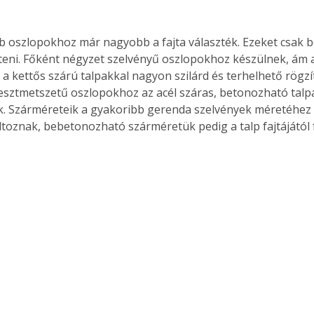
 oszlopokhoz már nagyobb a fajta választék. Ezeket csak b
íteni. Főként négyzet szelvényű oszlopokhoz készülnek, ám
 kettős szárú talpakkal nagyon szilárd és terhelhető rögzíté
esztmetszetű oszlopokhoz az acél száras, betonozható talpa
. Szárméreteik a gyakoribb gerenda szelvények méretéhez
ltoznak, bebetonozható szárméretük pedig a talp fajtájától