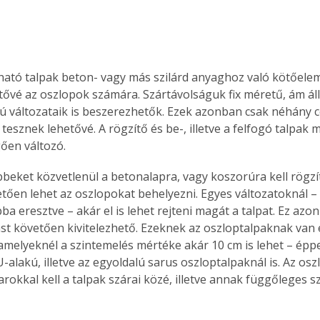
ható talpak beton- vagy más szilárd anyaghoz való kötőelem
tővé az oszlopok számára. Szártávolságuk fix méretű, ám áll
ú változataik is beszerezhetők. Ezek azonban csak néhány 
tesznek lehetővé. A rögzítő és be-, illetve a felfogó talpak
gően változó.
beket közvetlenül a betonalapra, vagy koszorúra kell rögzít
etően lehet az oszlopokat behelyezni. Egyes változatoknál – 
ba eresztve – akár el is lehet rejteni magát a talpat. Ez az
 követően kivitelezhető. Ezeknek az oszloptalpaknak van 
, amelyeknél a szintemelés mértéke akár 10 cm is lehet – épp
-alakú, illetve az egyoldalú sarus oszloptalpaknál is. Az os
rokkal kell a talpak szárai közé, illetve annak függőleges sz