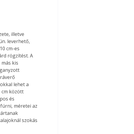
te, illetve 
ún. leverhető, 
x10 cm-es 
d rögzítést. A 
 más kis 
rganyzott 
 ráverő 
okkal lehet a 
5 cm között 
úpos és 
fúrni, méretei az 
yártanak 
alajoknál szokás 