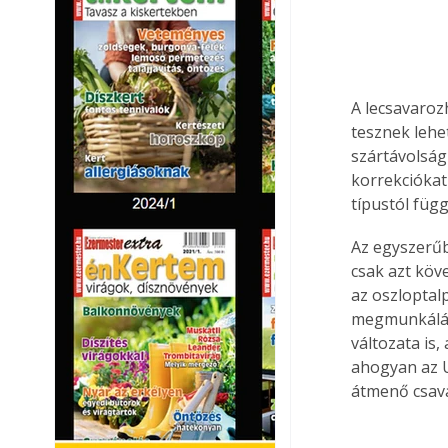
A lecsavaroz
tesznek lehe
szártávolság
korrekciókat 
típustól füg
Az egyszerűb
csak azt köv
az oszloptalp
megmunkálást
változata is
ahogyan az U
átmenő csava