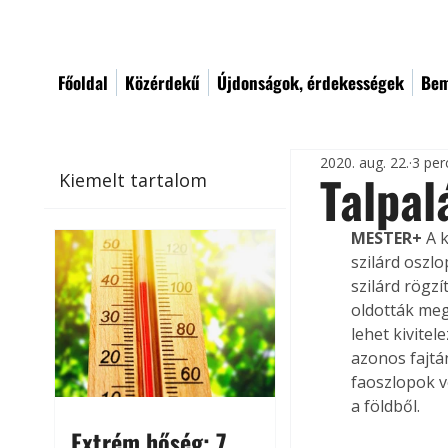
Főoldal
Közérdekű
Újdonságok, érdekességek
Bem
2020. aug. 22.
3 per
Talpal
Kiemelt tartalom
MESTER+
 A 
szilárd oszl
szilárd rögz
oldották me
lehet kivitel
azonos fajtán
faoszlopok vé
a földből.
Extrém hőség: 7