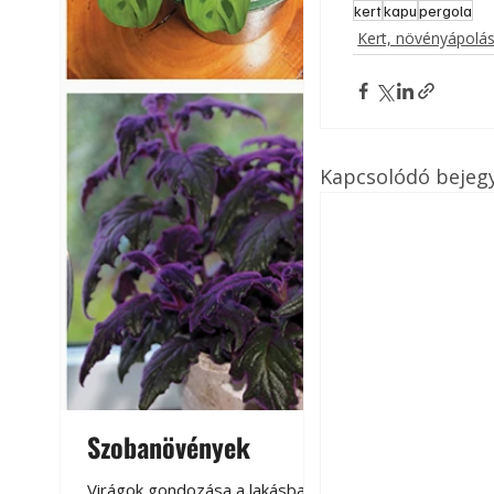
kert
kapu
pergola
Kert, növényápolá
Kapcsolódó bejeg
Szobanövények
Virágoskert: k
teraszon, laká
Virágok gondozása a lakásban,