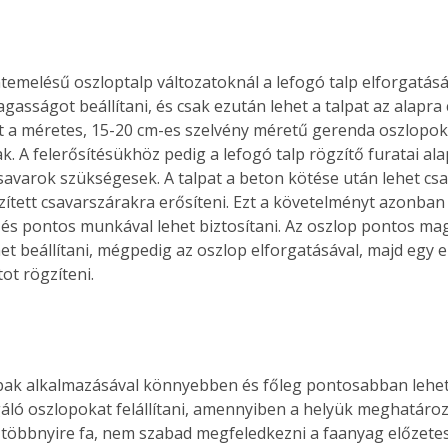
. A
megoldás,
temelésű oszloptalp változatoknál a lefogó talp elforgatásáv
asságot beállítani, és csak ezután lehet a talpat az alapra 
t a méretes, 15-20 cm-es szelvény méretű gerenda oszlopok
k. A felerősítésükhöz pedig a lefogó talp rögzítő furatai al
savarok szükségesek. A talpat a beton kötése után lehet cs
ített csavarszárakra erősíteni. Ezt a követelményt azonban 
 és pontos munkával lehet biztosítani. Az oszlop pontos ma
et beállítani, mégpedig az oszlop elforgatásával, majd egy e
tot rögzíteni.
pak alkalmazásával könnyebben és főleg pontosabban lehet 
gáló oszlopokat felállítani, amennyiben a helyük meghatároz
többnyire fa, nem szabad megfeledkezni a faanyag előzetes