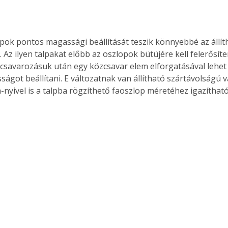
opok pontos magassági beállítását teszik könnyebbé az állí
Együtt jobban megéri!
 Az ilyen talpakat előbb az oszlopok bütüjére kell felerősíte
Bővebb információ itt!
csavarozásuk után egy közcsavar elem elforgatásával lehet a
k az
Együtt jobban megéri! A
got beállítani. E változatnak van állítható szártávolságú vá
mester
könyvek tetszőleges
-nyivel is a talpba rögzíthető faoszlop méretéhez igazítható
er Old
párosítással kedvezményes
áron, 0 Ft postaköltséggel
ptapir új,
megrendelhetők!
és egyedi
tt
lvasására
elefonon
nyelmesen
ben vagy
t is
. Bárhol,
ön élve
ashatók az