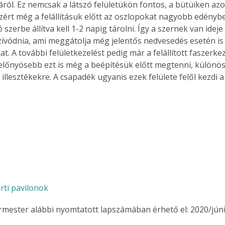
ról. Ez nemcsak a látszó felületükön fontos, a bütüiken az
zért még a felállításuk előtt az oszlopokat nagyobb edénybe
szerbe állítva kell 1-2 napig tárolni. Így a szernek van ideje 
ívódnia, ami meggátolja még jelentős nedvesedés esetén is 
. A további felületkezelést pedig már a felállított faszerkeze
előnyösebb ezt is még a beépítésük előtt megtenni, különös 
illesztékekre. A csapadék ugyanis ezek felülete felől kezdi 
rti pavilonok
ermester alábbi nyomtatott lapszámában érhető el: 2020/júni