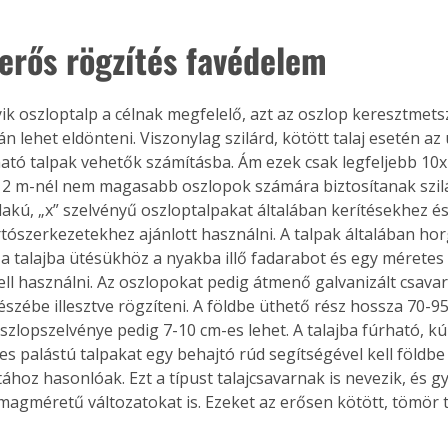
 erős rögzítés favédelem
k oszloptalp a célnak megfelelő, azt az oszlop keresztmetsze
n lehet eldönteni. Viszonylag szilárd, kötött talaj esetén az 
ható talpak vehetők számításba. Ám ezek csak legfeljebb 10
 2 m-nél nem magasabb oszlopok számára biztosítanak szilár
alakú, „x” szelvényű oszloptalpakat általában kerítésekhez és
rtószerkezetekhez ajánlott használni. A talpak általában ho
a talajba ütésükhöz a nyakba illő fadarabot és egy méretes
ell használni. Az oszlopokat pedig átmenő galvanizált csavar
észébe illesztve rögzíteni. A földbe üthető rész hossza 70-9
oszlopszelvénye pedig 7-10 cm-es lehet. A talajba fúrható, k
s palástú talpakat egy behajtó rúd segítségével kell földbe 
tához hasonlóak. Ezt a típust talajcsavarnak is nevezik, és g
magméretű változatokat is. Ezeket az erősen kötött, tömör t