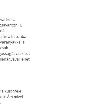
al kell a 
csavarozni. E 
nál 
apján a betonba 
avaranyákkal a 
csak 
gasságát csak ezt 
llenanyával lehet 
a különféle 
ott. Ám mivel 
 