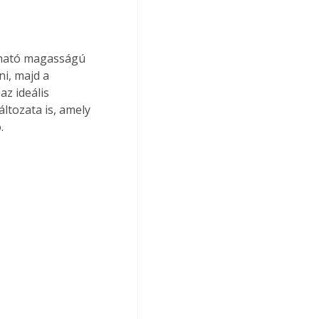
tható magasságú 
ni, majd a 
z ideális 
ltozata is, amely 
.