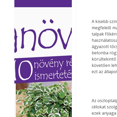
Ezermester lapszámai. A
Ezermester lapszámai
Laptapir kényelmes megoldás,
Laptapir kényelmes 
mert: – t
mert: – t
A kisebb szin
megfelelő mag
talpak főkén
használatosa
ágyazott tőc
betonba rögz
körültekintő
követően leh
ezt az állapo
Az oszloptal
célokat szol
ezek anyaga 