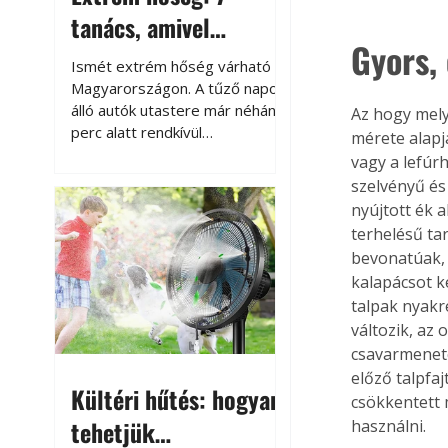
tanács, amivel
Gyors,
megóvhatjuk
Ismét extrém hőség várható
autónkat a nyári
Magyarországon. A tűző napon
álló autók utastere már néhány
Az hogy melyi
károktól
perc alatt rendkívül
mérete alapjá
felmelegszik, és rövid időn belül
vagy a lefúr
akár a 60-70 °C-ot is
szelvényű és
megközelítheti. Ez nemcsak a
nyújtott ék 
beszállást teszi kellemetlenné,
terhelésű ta
hanem az autó állapotára és a
bevonatúak, 
benne hagyott tárgyakra is
kalapácsot k
káros hatással lehet. Néhány
talpak nyakr
egyszerű óvintézkedéssel
változik, az 
azonban jelentősen
csökkenthetjük a hőség káros
csavarmenete
hatásait.
előző talpfaj
Kültéri hűtés: hogyan
csökkentett 
tehetjük
használni.