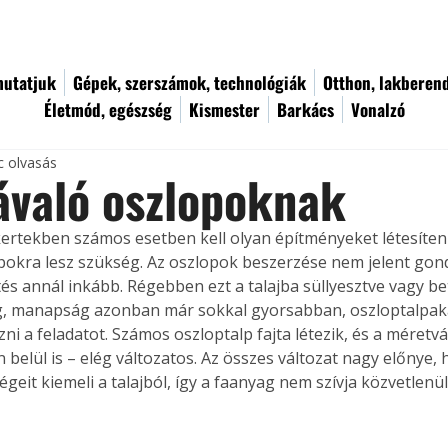
utatjuk
Gépek, szerszámok, technológiák
Otthon, lakberen
Életmód, egészség
Kismester
Barkács
Vonalzó
c olvasás
ávaló oszlopoknak
kertekben számos esetben kell olyan építményeket létesíten
opokra lesz szükség. Az oszlopok beszerzése nem jelent gon
ítés annál inkább. Régebben ezt a talajba süllyesztve vagy b
g, manapság azonban már sokkal gyorsabban, oszloptalpaka
ezni a feladatot. Számos oszloptalp fajta létezik, és a méret
 belül is – elég változatos. Az összes változat nagy előnye, 
geit kiemeli a talajból, így a faanyag nem szívja közvetlenü