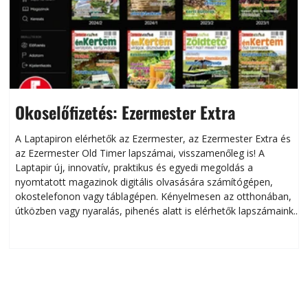
Okoselőfizetés: Ezermester Extra
A Laptapiron elérhetők az Ezermester, az Ezermester Extra és
az Ezermester Old Timer lapszámai, visszamenőleg is! A
Laptapir új, innovatív, praktikus és egyedi megoldás a
L
nyomtatott magazinok digitális olvasására számítógépen,
okostelefonon vagy táblagépen. Kényelmesen az otthonában,
útközben vagy nyaralás, pihenés alatt is elérhetők lapszámaink.
ú
Bárhol, bármikor, akár külföldön élve vagy dolgozva is
B
olvashatók az Ezermester lapszámai. A Laptapir kényelmes
megoldás, mert: – t