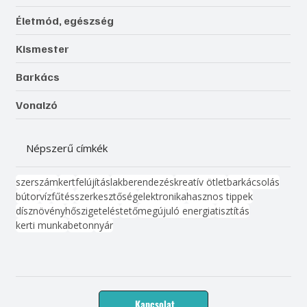
Életmód, egészség
Kismester
Barkács
Vonalzó
Népszerű címkék
szerszám
kert
felújítás
lakberendezés
kreatív ötlet
barkácsolás
bútor
víz
fűtés
szerkesztőség
elektronika
hasznos tippek
dísznövény
hőszigetelés
tető
megújuló energia
tisztítás
kerti munka
beton
nyár
Kapcsolat