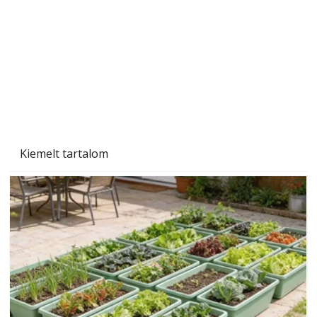
Szárazság a kertben – az aszály hatása a
növényekre és a védekezés lehetőségei
Kiemelt tartalom