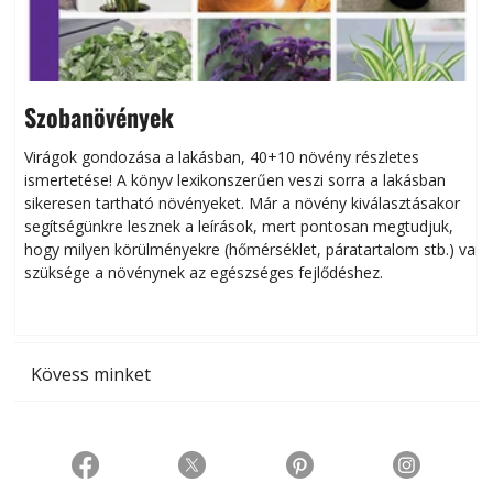
Szobanövények
Virágok gondozása a lakásban, 40+10 növény részletes
ismertetése! A könyv lexikonszerűen veszi sorra a lakásban
s
sikeresen tart­ha­tó növényeket. Már a növény kiválasztásakor
h
segítségünkre lesznek a leírások, mert pontosan megtudjuk,
k
hogy milyen körülményekre (hőmérséklet, páratartalom stb.) van
szüksége a növénynek az egészséges fejlődéshez.
t
Kövess minket