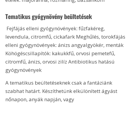
Tematikus gyógynövény beültetések
 Fejfájás elleni gyógynövények: fűzfakéreg, 
levendula, citromfű, cickafark Meghűlés, torokfájás 
elleni gyógynövények: ánizs angyalgyökér, menták 
Köhögéscsillapítók: kakukkfű, orvosi pemetefű, 
citromfű, ánizs, orvosi zilíz Antibiotikus hatású 
gyógynövények
A tematikus beültetéseknek csak a fantáziánk 
szabhat határt. Készíthetünk elkülönített ágyást 
nőnapon, anyák napján, vagy 