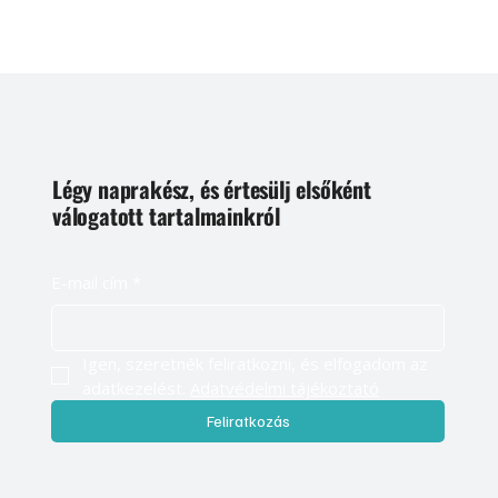
Légy naprakész, és értesülj elsőként
válogatott tartalmainkról
E-mail cím
*
Igen, szeretnék feliratkozni, és elfogadom az 
adatkezelést. 
Adatvédelmi tájékoztató
Feliratkozás