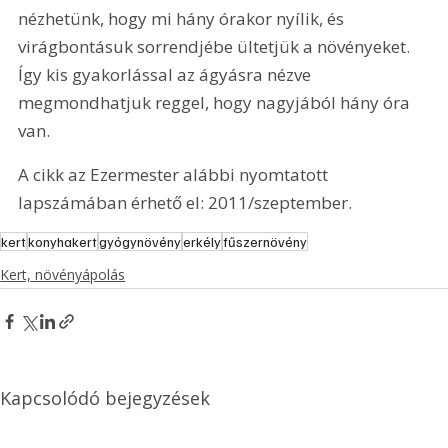
nézhetünk, hogy mi hány órakor nyílik, és 
virágbontásuk sorrendjébe ültetjük a növényeket. 
Így kis gyakorlással az ágyásra nézve 
megmondhatjuk reggel, hogy nagyjából hány óra 
van.
A cikk az Ezermester alábbi nyomtatott 
lapszámában érhető el: 2011/szeptember.
kert
konyhakert
gyógynövény
erkély
fűszernövény
Kert, növényápolás
Kapcsolódó bejegyzések