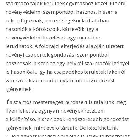
származó fajok kerülnek egymáshoz közel. Előbbi 
növényvédelmi szempontból hasznos, hiszen a 
rokon fajoknak, nemzetségeknek általában 
hasonlók a kórokozóik, kártevőik, így a 
növényvédelmi kezelések egy menetben 
letudhatók. A földrajzi elterjedés alapján ültetett 
növényi csoportok gondozási szempontból 
hasznosak, hiszen az egy helyről származók igényei 
is hasonlóak, így ha csapadékos területek lakóiról 
van szó, akkor mindannyian intenzív öntözést 
igényelnek. 
 És számos mesterséges rendszert is találunk még. 
Ilyen lehet az egynyári növények részbeni 
elkülönítése, hiszen azok rendszeresebb gondozást 
igényelnek, mint évelő társaik. De készíthetünk 
külön ágyást virágszín alapján is, vagy felhasználás 