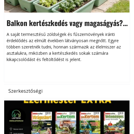
Balkon kertészkedés vagy magaságyás?
Helytakarékos kertészkedés
A saját termesztésű zöldségek és fűszernövények iránti
érdeklődés az elmúlt években látványosan megnőtt. Egyre
többen szeretnék tudni, honnan származik az élelmiszer az
l
asztalukra, miközben a kertészkedés sokak számára
kikapcsolódást és feltöltődést is jelent.
é
d
Szerkesztőségi