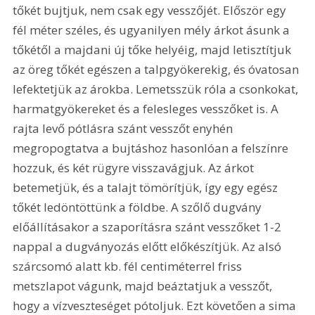
tőkét bujtjuk, nem csak egy vesszőjét. Először egy 
fél méter széles, és ugyanilyen mély árkot ásunk a 
tőkétől a majdani új tőke helyéig, majd letisztítjuk 
az öreg tőkét egészen a talpgyökerekig, és óvatosan 
lefektetjük az árokba. Lemetsszük róla a csonkokat, 
harmatgyökereket és a felesleges vesszőket is. A 
rajta levő pótlásra szánt vesszőt enyhén 
megropogtatva a bujtáshoz hasonlóan a felszínre 
hozzuk, és két rügyre visszavágjuk. Az árkot 
betemetjük, és a talajt tömörítjük, így egy egész 
tőkét ledöntöttünk a földbe. A szőlő dugvány 
előállításakor a szaporításra szánt vesszőket 1-2 
nappal a dugványozás előtt előkészítjük. Az alsó 
szárcsomó alatt kb. fél centiméterrel friss 
metszlapot vágunk, majd beáztatjuk a vesszőt, 
hogy a vízveszteséget pótoljuk. Ezt követően a sima 