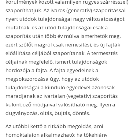
körülmények között valamilyen rügyes szárrésszel) 
szaporíthatjuk. Az ivaros (generatív) szaporítással 
nyert utódok tulajdonságai nagy változatosságot 
mutatnak, és az utód tulajdonságai csak a 
szaporítás után több év múlva ismerhetők meg, 
ezért szőlőt magról csak nemesítési, és új fajták 
előállítása céljából szaporítanak. A termesztés 
céljainak megfelelő, ismert tulajdonságok 
hordozója a fajta. A fajta egyedeinek a 
megsokszorozása úgy, hogy az utódok 
tulajdonságai a kiinduló egyedével azonosak 
maradjanak az ivartalan (vegetatív) szaporítás 
különböző módjaival valósítható meg. Ilyen a 
dugványozás, oltás, bujtás, döntés.
Az utóbbi kettő a ritkább megoldás, ami 
homoktalajon alkalmazható; ha tőkehiány 