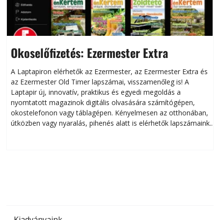
Okoselőfizetés: Ezermester Extra
A Laptapiron elérhetők az Ezermester, az Ezermester Extra és
az Ezermester Old Timer lapszámai, visszamenőleg is! A
Laptapir új, innovatív, praktikus és egyedi megoldás a
L
nyomtatott magazinok digitális olvasására számítógépen,
okostelefonon vagy táblagépen. Kényelmesen az otthonában,
útközben vagy nyaralás, pihenés alatt is elérhetők lapszámaink.
ú
Bárhol, bármikor, akár külföldön élve vagy dolgozva is
B
olvashatók az Ezermester lapszámai. A Laptapir kényelmes
megoldás, mert: – t
Kiadványaink