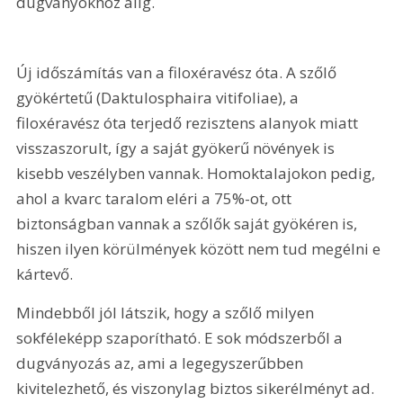
dugványokhoz alig. 
Új időszámítás van a filoxéravész óta. A szőlő 
gyökértetű (Daktulosphaira vitifoliae), a 
filoxéravész óta terjedő rezisztens alanyok miatt 
visszaszorult, így a saját gyökerű növények is 
kisebb veszélyben vannak. Homoktalajokon pedig, 
ahol a kvarc taralom eléri a 75%-ot, ott 
biztonságban vannak a szőlők saját gyökéren is, 
hiszen ilyen körülmények között nem tud megélni e 
kártevő.
Mindebből jól látszik, hogy a szőlő milyen 
sokféleképp szaporítható. E sok módszerből a 
dugványozás az, ami a legegyszerűbben 
kivitelezhető, és viszonylag biztos sikerélményt ad. 