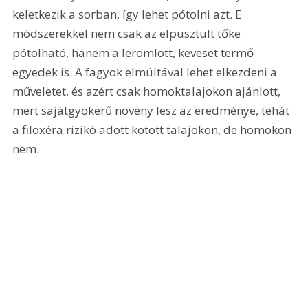
keletkezik a sorban, így lehet pótolni azt. E 
módszerekkel nem csak az elpusztult tőke 
pótolható, hanem a leromlott, keveset termő 
egyedek is. A fagyok elmúltával lehet elkezdeni a 
műveletet, és azért csak homoktalajokon ajánlott, 
mert sajátgyökerű növény lesz az eredménye, tehát 
a filoxéra rizikó adott kötött talajokon, de homokon 
nem.