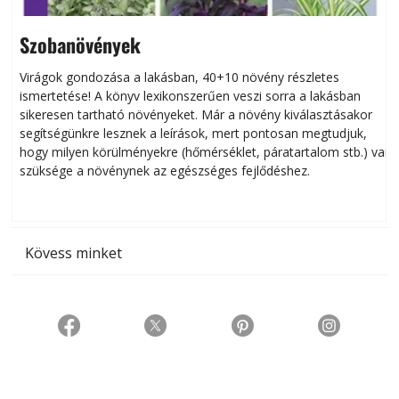
Szobanövények
Virágok gondozása a lakásban, 40+10 növény részletes
ismertetése! A könyv lexikonszerűen veszi sorra a lakásban
s
sikeresen tart­ha­tó növényeket. Már a növény kiválasztásakor
h
segítségünkre lesznek a leírások, mert pontosan megtudjuk,
k
hogy milyen körülményekre (hőmérséklet, páratartalom stb.) van
szüksége a növénynek az egészséges fejlődéshez.
t
Kövess minket