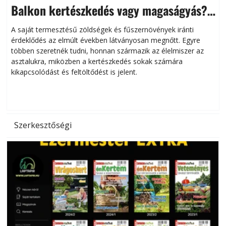
Balkon kertészkedés vagy magaságyás?
Helytakarékos kertészkedés
A saját termesztésű zöldségek és fűszernövények iránti
érdeklődés az elmúlt években látványosan megnőtt. Egyre
többen szeretnék tudni, honnan származik az élelmiszer az
l
asztalukra, miközben a kertészkedés sokak számára
kikapcsolódást és feltöltődést is jelent.
é
d
Szerkesztőségi