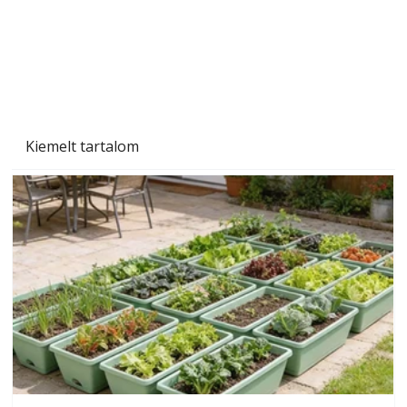
Szárazság a kertben – az aszály hatása a
növényekre és a védekezés lehetőségei
Kiemelt tartalom