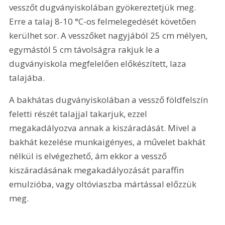
vesszőt dugványiskolában gyökereztetjük meg. 
Erre a talaj 8-10 °C-os felmelegedését követően 
kerülhet sor. A vesszőket nagyjából 25 cm mélyen, 
egymástól 5 cm távolságra rakjuk le a 
dugványiskola megfelelően előkészített, laza 
talajába.
A bakhátas dugványiskolában a vessző földfelszín 
feletti részét talajjal takarjuk, ezzel 
megakadályozva annak a kiszáradását. Mivel a 
bakhát kezelése munkaigényes, a művelet bakhát 
nélkül is elvégezhető, ám ekkor a vessző 
kiszáradásának megakadályozását paraffin 
emulzióba, vagy oltóviaszba mártással előzzük 
meg.