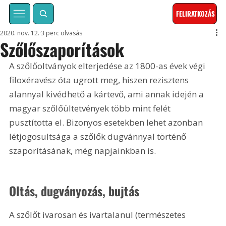
FELIRATKOZÁS
2020. nov. 12.
3 perc olvasás
Szőlőszaporítások
A szőlőoltványok elterjedése az 1800-as évek végi 
filoxéravész óta ugrott meg, hiszen rezisztens 
alannyal kivédhető a kártevő, ami annak idején a 
magyar szőlőültetvények több mint felét 
pusztította el. Bizonyos esetekben lehet azonban 
létjogosultsága a szőlők dugvánnyal történő 
szaporításának, még napjainkban is.
Oltás, dugványozás, bujtás
A szőlőt ivarosan és ivartalanul (természetes 