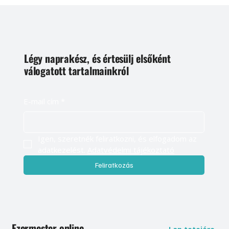
Légy naprakész, és értesülj elsőként
válogatott tartalmainkról
E-mail cím
*
Igen, szeretnék feliratkozni, és elfogadom az 
adatkezelést. 
Adatvédelmi tájékoztató
Feliratkozás
Ezermester online