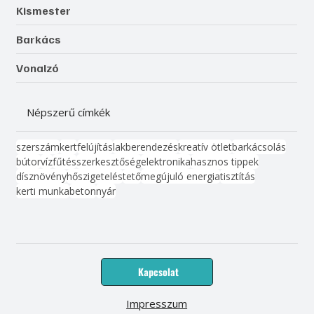
Kismester
Barkács
Vonalzó
Népszerű címkék
szerszám
kert
felújítás
lakberendezés
kreatív ötlet
barkácsolás
bútor
víz
fűtés
szerkesztőség
elektronika
hasznos tippek
dísznövény
hőszigetelés
tető
megújuló energia
tisztítás
kerti munka
beton
nyár
Kapcsolat
Impresszum