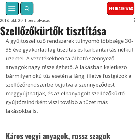
FELIRATKOZÁS
2018. okt. 29.
1 perc olvasás
Szellőzőkürtők tisztítása
A gyűjtőszellőző rendszerek túlnyomó többsége 30-
35 éve gyakorlatilag tisztítás és karbantartás nélkül 
üzemel. A vezetékekben található szennyező 
anyagok nagy része éghető. A lakásban keletkező 
bármilyen okú tűz esetén a láng, illetve füstgázok a 
szellőzőrendszerbe bejutva a szennyeződést 
meggyújthatják, és az elhanyagolt szellőzőkürtő 
gyújtózsinórként viszi tovább a tüzet más 
lakásokba is.
Káros vegyi anyagok, rossz szagok