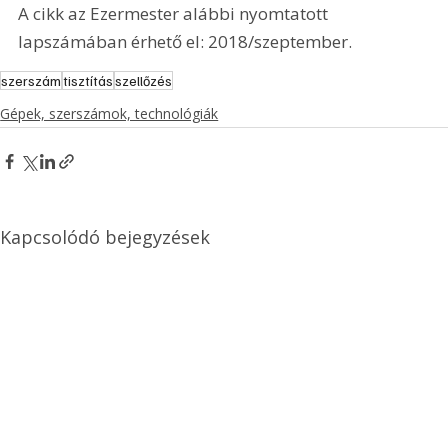
A cikk az Ezermester alábbi nyomtatott 
lapszámában érhető el: 2018/szeptember.
szerszám
tisztítás
szellőzés
Gépek, szerszámok, technológiák
Kapcsolódó bejegyzések