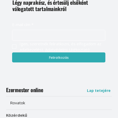
Légy naprakész, és értesülj elsőként
válogatott tartalmainkról
E-mail cím
*
Igen, szeretnék feliratkozni, és elfogadom az 
adatkezelést. 
Adatvédelmi tájékoztató
Feliratkozás
Ezermester online
Lap tetejére
Rovatok
Közérdekű