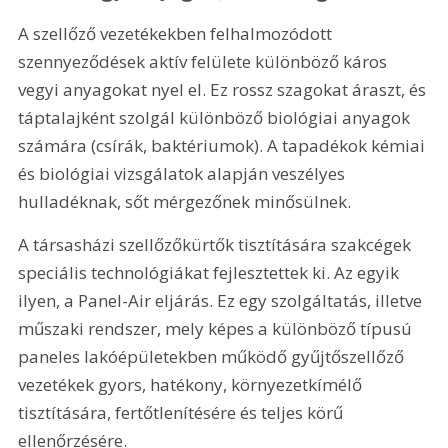
A szellőző vezetékekben felhalmozódott 
szennyeződések aktív felülete különböző káros 
vegyi anyagokat nyel el. Ez rossz szagokat áraszt, és 
táptalajként szolgál különböző biológiai anyagok 
számára (csírák, baktériumok). A tapadékok kémiai 
és biológiai vizsgálatok alapján veszélyes 
hulladéknak, sőt mérgezőnek minősülnek.
A társasházi szellőzőkürtők tisztítására szakcégek 
speciális technológiákat fejlesztettek ki. Az egyik 
ilyen, a Panel-Air eljárás. Ez egy szolgáltatás, illetve 
műszaki rendszer, mely képes a különböző típusú 
paneles lakóépületekben működő gyűjtőszellőző 
vezetékek gyors, hatékony, környezetkímélő 
tisztítására, fertőtlenítésére és teljes körű 
ellenőrzésére.