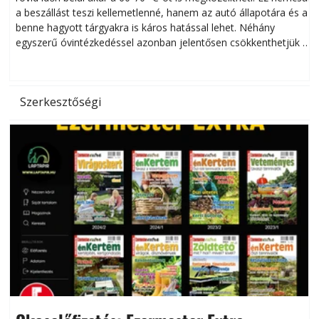
a beszállást teszi kellemetlenné, hanem az autó állapotára és a
benne hagyott tárgyakra is káros hatással lehet. Néhány
egyszerű óvintézkedéssel azonban jelentősen csökkenthetjük a
hőség káros hatásait.
l
Szerkesztőségi