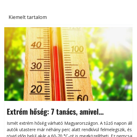
Kiemelt tartalom
Extrém hőség: 7 tanács, amivel
megóvhatjuk autónkat a nyári károktól
Ismét extrém hőség várható Magyarországon. A tűző napon álló
autók utastere már néhány perc alatt rendkívül felmelegszik, és
rövid időn belül akár a 60-70 °C-ot is megközelítheti. Ez nemcsak
n