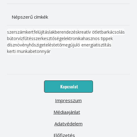
Népszerű címkék
szerszám
kert
felújítás
lakberendezés
kreatív ötlet
barkácsolás
bútor
víz
fűtés
szerkesztőség
elektronika
hasznos tippek
dísznövény
hőszigetelés
tető
megújuló energia
tisztítás
kerti munka
beton
nyár
Kapcsolat
Impresszum
Médiaajánlat
Adatvédelem
Előfizetés