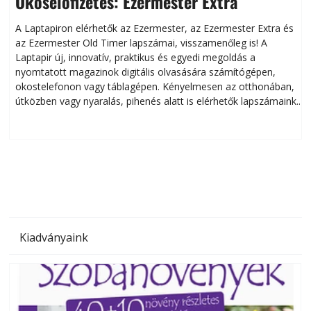
Okoselőfizetés: Ezermester Extra
A Laptapiron elérhetők az Ezermester, az Ezermester Extra és
az Ezermester Old Timer lapszámai, visszamenőleg is! A
Laptapir új, innovatív, praktikus és egyedi megoldás a
L
nyomtatott magazinok digitális olvasására számítógépen,
okostelefonon vagy táblagépen. Kényelmesen az otthonában,
útközben vagy nyaralás, pihenés alatt is elérhetők lapszámaink.
ú
Bárhol, bármikor, akár külföldön élve vagy dolgozva is
B
olvashatók az Ezermester lapszámai. A Laptapir kényelmes
megoldás, mert: – t
Kiadványaink