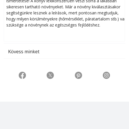
ismertetése! A könyv lexikonszerűen veszi sorra a lakásban
s
sikeresen tart­ha­tó növényeket. Már a növény kiválasztásakor
h
segítségünkre lesznek a leírások, mert pontosan megtudjuk,
k
hogy milyen körülményekre (hőmérséklet, páratartalom stb.) van
szüksége a növénynek az egészséges fejlődéshez.
t
Kövess minket