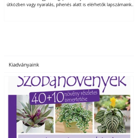
útközben vagy nyaralás, pihenés alatt is elérhetők lapszámaink.
ú
Bárhol, bármikor, akár külföldön élve vagy dolgozva is
B
olvashatók az Ezermester lapszámai. A Laptapir kényelmes
megoldás, mert: – t
Kiadványaink