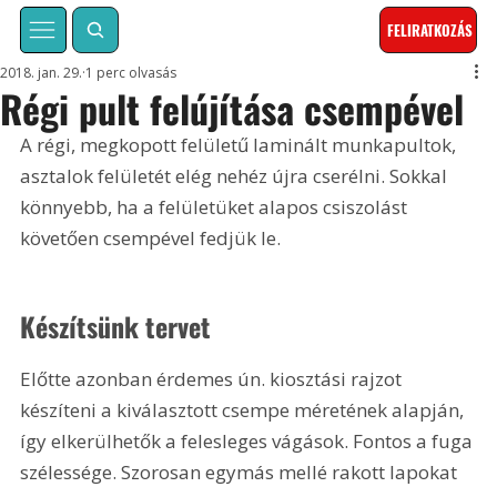
FELIRATKOZÁS
2018. jan. 29.
1 perc olvasás
Régi pult felújítása csempével
A régi, megkopott felületű laminált munkapultok, 
asztalok felületét elég nehéz újra cserélni. Sokkal 
könnyebb, ha a felületüket alapos csiszolást 
követően csempével fedjük le.
Készítsünk tervet
Előtte azonban érdemes ún. kiosztási rajzot 
készíteni a kiválasztott csempe méretének alapján, 
így elkerülhetők a felesleges vágások. Fontos a fuga 
szélessége. Szorosan egymás mellé rakott lapokat 