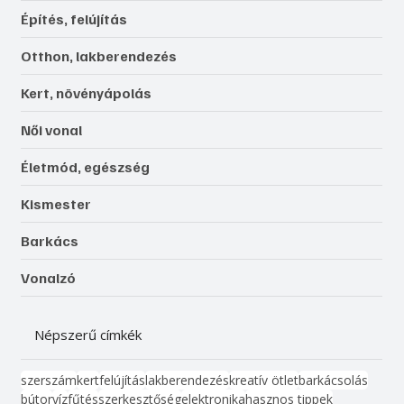
Építés, felújítás
Otthon, lakberendezés
Kert, növényápolás
Női vonal
Életmód, egészség
Kismester
Barkács
Vonalzó
Népszerű címkék
szerszám
kert
felújítás
lakberendezés
kreatív ötlet
barkácsolás
bútor
víz
fűtés
szerkesztőség
elektronika
hasznos tippek