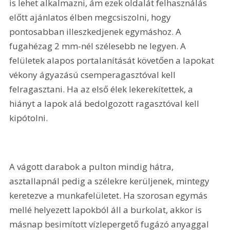
is lehet alkalmazni, ám ezek oldalát felhasználás 
előtt ajánlatos élben megcsiszolni, hogy 
pontosabban illeszkedjenek egymáshoz. A 
fugahézag 2 mm-nél szélesebb ne legyen. A 
felületek alapos portalanítását követően a lapokat 
vékony ágyazású csemperagasztóval kell 
felragasztani. Ha az első élek lekerekítettek, a 
hiányt a lapok alá bedolgozott ragasztóval kell 
kipótolni.
A vágott darabok a pulton mindig hátra, 
asztallapnál pedig a szélekre kerüljenek, mintegy 
keretezve a munkafelületet. Ha szorosan egymás 
mellé helyezett lapokból áll a burkolat, akkor is 
másnap besimított vízlepergető fugázó anyaggal 