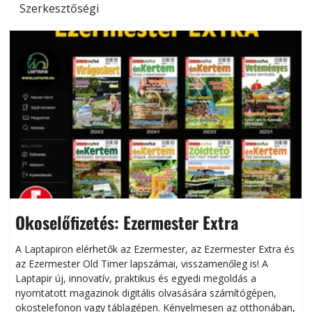
Szerkesztőségi
Okoselőfizetés: Ezermester Extra
A Laptapiron elérhetők az Ezermester, az Ezermester Extra és
az Ezermester Old Timer lapszámai, visszamenőleg is! A
Laptapir új, innovatív, praktikus és egyedi megoldás a
L
nyomtatott magazinok digitális olvasására számítógépen,
okostelefonon vagy táblagépen. Kényelmesen az otthonában,