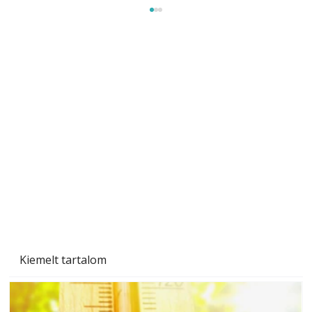
Beton járdalap készítése és lerakása – gyári
és saját készítésű megoldások
Kiemelt tartalom