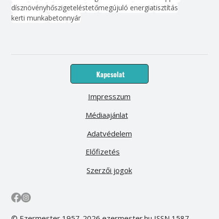
dísznövény
hőszigetelés
tető
megújuló energia
tisztítás
kerti munka
beton
nyár
Kapcsolat
Impresszum
Médiaajánlat
Adatvédelem
Előfizetés
Szerzői jogok
© Ezermester 1957-2026 ezermester.hu ISSN 1587-