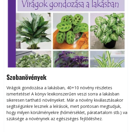
Szobanövények
Virágok gondozása a lakásban, 40+10 növény részletes
ismertetése! A könyv lexikonszerűen veszi sorra a lakásban
s
sikeresen tart­ha­tó növényeket. Már a növény kiválasztásakor
h
segítségünkre lesznek a leírások, mert pontosan megtudjuk,
k
hogy milyen körülményekre (hőmérséklet, páratartalom stb.) van
szüksége a növénynek az egészséges fejlődéshez.
t