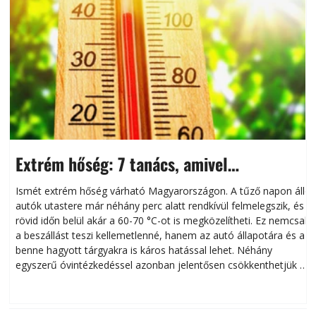
Extrém hőség: 7 tanács, amivel
megóvhatjuk autónkat a nyári károktól
Ismét extrém hőség várható Magyarországon. A tűző napon álló
autók utastere már néhány perc alatt rendkívül felmelegszik, és
rövid időn belül akár a 60-70 °C-ot is megközelítheti. Ez nemcsak
n
a beszállást teszi kellemetlenné, hanem az autó állapotára és a
benne hagyott tárgyakra is káros hatással lehet. Néhány
egyszerű óvintézkedéssel azonban jelentősen csökkenthetjük a
hőség káros hatásait.
l