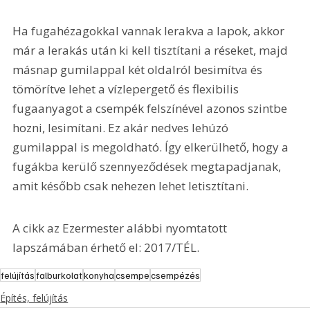
Ha fugahézagokkal vannak lerakva a lapok, akkor 
már a lerakás után ki kell tisztítani a réseket, majd 
másnap gumilappal két oldalról besimítva és 
tömörítve lehet a vízlepergető és flexibilis 
fugaanyagot a csempék felszínével azonos szintbe 
hozni, lesimítani. Ez akár nedves lehúzó 
gumilappal is megoldható. Így elkerülhető, hogy a 
fugákba kerülő szennyeződések megtapadjanak, 
amit később csak nehezen lehet letisztítani.
A cikk az Ezermester alábbi nyomtatott 
lapszámában érhető el: 2017/TÉL.
felújítás
falburkolat
konyha
csempe
csempézés
Építés, felújítás