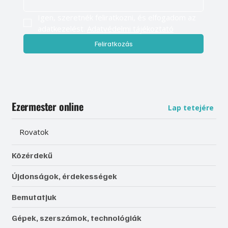
Igen, szeretnék feliratkozni, és elfogadom az 
adatkezelést. 
Adatvédelmi tájékoztató
Feliratkozás
Ezermester online
Lap tetejére
Rovatok
Közérdekű
Újdonságok, érdekességek
Bemutatjuk
Gépek, szerszámok, technológiák