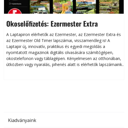
Okoselőfizetés: Ezermester Extra
A Laptapiron elérhetők az Ezermester, az Ezermester Extra és
az Ezermester Old Timer lapszámai, visszamenőleg is! A
Laptapir új, innovatív, praktikus és egyedi megoldás a
L
nyomtatott magazinok digitális olvasására számítógépen,
okostelefonon vagy táblagépen. Kényelmesen az otthonában,
útközben vagy nyaralás, pihenés alatt is elérhetők lapszámaink.
ú
Bárhol, bármikor, akár külföldön élve vagy dolgozva is
B
olvashatók az Ezermester lapszámai. A Laptapir kényelmes
megoldás, mert: – t
Kiadványaink