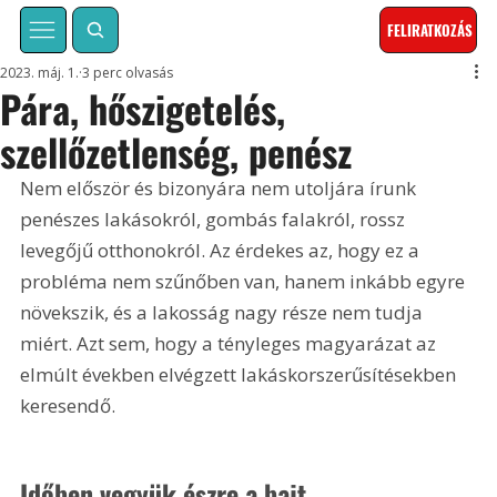
FELIRATKOZÁS
2023. máj. 1.
3 perc olvasás
Pára, hőszigetelés,
szellőzetlenség, penész
Nem először és bizonyára nem utoljára írunk 
penészes lakásokról, gombás falakról, rossz 
levegőjű otthonokról. Az érdekes az, hogy ez a 
probléma nem szűnőben van, hanem inkább egyre 
növekszik, és a lakosság nagy része nem tudja 
miért. Azt sem, hogy a tényleges magyarázat az 
elmúlt években elvégzett lakáskorszerűsítésekben 
keresendő.
Időben vegyük észre a bajt