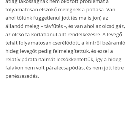
átlag lakosságnak nem okozott problémát a 
folyamatosan elszökő melegnek a pótlása. Van 
ahol tőlünk függetlenül jött (és ma is jön) az 
állandó meleg – távfűtés -, és van ahol az olcsó gáz, 
az olcsó fa korlátlanul állt rendelkezésre. A levegő 
tehát folyamatosan cserélődött, a kintről beáramló 
hideg levegőt pedig felmelegítettük, és ezzel a 
relatív páratartalmát lecsökkentettük, így a hideg 
falakon nem volt páralecsapódás, és nem jött létre 
penészesedés.