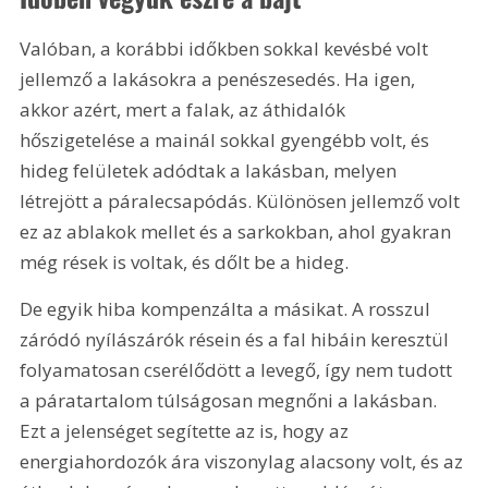
Valóban, a korábbi időkben sokkal kevésbé volt 
jellemző a lakásokra a penészesedés. Ha igen, 
akkor azért, mert a falak, az áthidalók 
hőszigetelése a mainál sokkal gyengébb volt, és 
hideg felületek adódtak a lakásban, melyen 
létrejött a páralecsapódás. Különösen jellemző volt 
ez az ablakok mellet és a sarkokban, ahol gyakran 
még rések is voltak, és dőlt be a hideg.
De egyik hiba kompenzálta a másikat. A rosszul 
záródó nyílászárók résein és a fal hibáin keresztül 
folyamatosan cserélődött a levegő, így nem tudott 
a páratartalom túlságosan megnőni a lakásban. 
Ezt a jelenséget segítette az is, hogy az 
energiahordozók ára viszonylag alacsony volt, és az 