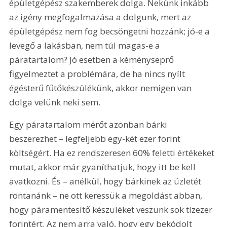
épületgépész szakemberek dolga. Nekünk inkább 
az igény megfogalmazása a dolgunk, mert az 
épületgépész nem fog becsöngetni hozzánk; jó-e a 
levegő a lakásban, nem túl magas-e a 
páratartalom? Jó esetben a kéményseprő 
figyelmeztet a problémára, de ha nincs nyílt 
égésterű fűtőkészülékünk, akkor nemigen van 
dolga velünk neki sem.
Egy páratartalom mérőt azonban bárki 
beszerezhet – legfeljebb egy-két ezer forint 
költségért. Ha ez rendszeresen 60% feletti értékeket 
mutat, akkor már gyaníthatjuk, hogy itt be kell 
avatkozni. És – anélkül, hogy bárkinek az üzletét 
rontanánk – ne ott keressük a megoldást abban, 
hogy páramentesítő készüléket veszünk sok tízezer 
forintért. Az nem arra való, hogy egy bekódolt 