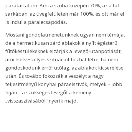
páratartalom. Ami a szoba közepén 70%, az a fal 
sarkában, az üvegfelületen már 100%, és ott már el 
is indul a páralecsapódás.
Mostani gondolatmenetünknek ugyan nem témája, 
de a hermetikusan záró ablakok a nyílt égésterű 
fűtőkészülékeknek elzárják a levegő-utánpótlását, 
ami életveszélyes szituációt hozhat létre, ha nem 
gondoskodunk erről utólag, az ablakok kicserélése 
után. És tovább fokozzák a veszélyt a nagy 
teljesítményű konyhai páraelszívók, melyek – jobb 
híján – a szükséges levegőt a kémény 
„visszaszívásából” nyerik majd.