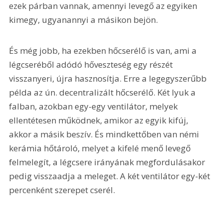
ezek párban vannak, amennyi levegő az egyiken 
kimegy, ugyanannyi a másikon bejön.
És még jobb, ha ezekben hőcserélő is van, ami a 
légcseréből adódó hőveszteség egy részét 
visszanyeri, újra hasznosítja. Erre a legegyszerűbb 
példa az ún. decentralizált hőcserélő. Két lyuk a 
falban, azokban egy-egy ventilátor, melyek 
ellentétesen működnek, amikor az egyik kifúj, 
akkor a másik beszív. És mindkettőben van némi 
kerámia hőtároló, melyet a kifelé menő levegő 
felmelegít, a légcsere irányának megfordulásakor 
pedig visszaadja a meleget. A két ventilátor egy-két 
percenként szerepet cserél.