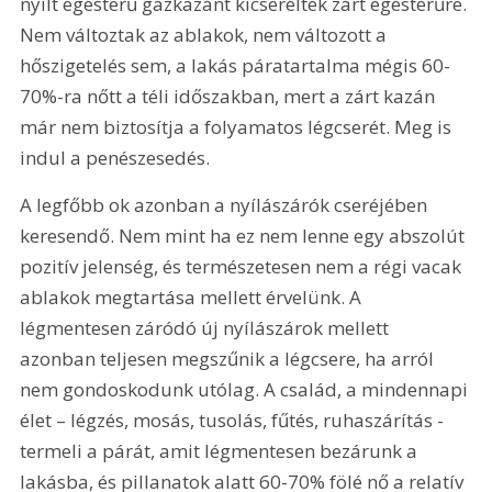
nyílt égésterű gázkazánt kicserélték zárt égésterűre. 
Nem változtak az ablakok, nem változott a 
hőszigetelés sem, a lakás páratartalma mégis 60-
70%-ra nőtt a téli időszakban, mert a zárt kazán 
már nem biztosítja a folyamatos légcserét. Meg is 
indul a penészesedés.
A legfőbb ok azonban a nyílászárók cseréjében 
keresendő. Nem mint ha ez nem lenne egy abszolút 
pozitív jelenség, és természetesen nem a régi vacak 
ablakok megtartása mellett érvelünk. A 
légmentesen záródó új nyílászárok mellett 
azonban teljesen megszűnik a légcsere, ha arról 
nem gondoskodunk utólag. A család, a mindennapi 
élet – légzés, mosás, tusolás, fűtés, ruhaszárítás - 
termeli a párát, amit légmentesen bezárunk a 
lakásba, és pillanatok alatt 60-70% fölé nő a relatív 