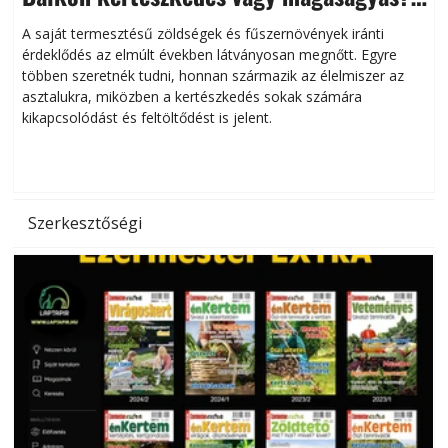
Helytakarékos kertészkedés
A saját termesztésű zöldségek és fűszernövények iránti
érdeklődés az elmúlt években látványosan megnőtt. Egyre
többen szeretnék tudni, honnan származik az élelmiszer az
l
asztalukra, miközben a kertészkedés sokak számára
kikapcsolódást és feltöltődést is jelent.
é
d
Szerkesztőségi