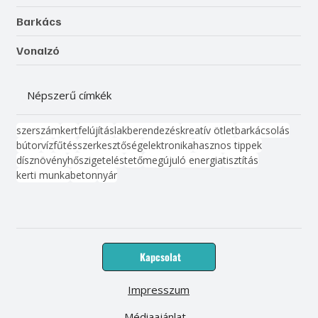
Barkács
Vonalzó
Népszerű címkék
szerszám
kert
felújítás
lakberendezés
kreatív ötlet
barkácsolás
bútor
víz
fűtés
szerkesztőség
elektronika
hasznos tippek
dísznövény
hőszigetelés
tető
megújuló energia
tisztítás
kerti munka
beton
nyár
Kapcsolat
Impresszum
Médiaajánlat