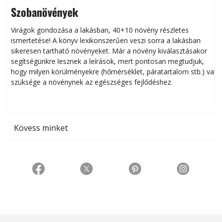
Szobanövények
Virágok gondozása a lakásban, 40+10 növény részletes
ismertetése! A könyv lexikonszerűen veszi sorra a lakásban
s
sikeresen tart­ha­tó növényeket. Már a növény kiválasztásakor
h
segítségünkre lesznek a leírások, mert pontosan megtudjuk,
k
hogy milyen körülményekre (hőmérséklet, páratartalom stb.) van
szüksége a növénynek az egészséges fejlődéshez.
t
Kövess minket