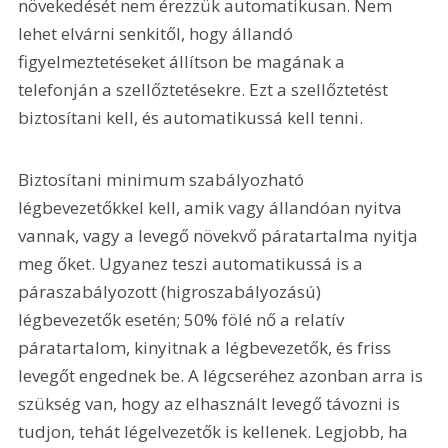
növekedését nem érezzük automatikusan. Nem 
lehet elvárni senkitől, hogy állandó 
figyelmeztetéseket állítson be magának a 
telefonján a szellőztetésekre. Ezt a szellőztetést 
biztosítani kell, és automatikussá kell tenni.
Biztosítani minimum szabályozható 
légbevezetőkkel kell, amik vagy állandóan nyitva 
vannak, vagy a levegő növekvő páratartalma nyitja 
meg őket. Ugyanez teszi automatikussá is a 
páraszabályozott (higroszabályozású) 
légbevezetők esetén; 50% fölé nő a relatív 
páratartalom, kinyitnak a légbevezetők, és friss 
levegőt engednek be. A légcseréhez azonban arra is 
szükség van, hogy az elhasznált levegő távozni is 
tudjon, tehát légelvezetők is kellenek. Legjobb, ha 