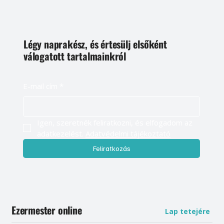
Légy naprakész, és értesülj elsőként
válogatott tartalmainkról
E-mail cím
*
Igen, szeretnék feliratkozni, és elfogadom az 
adatkezelést. 
Adatvédelmi tájékoztató
Feliratkozás
Ezermester online
Lap tetejére