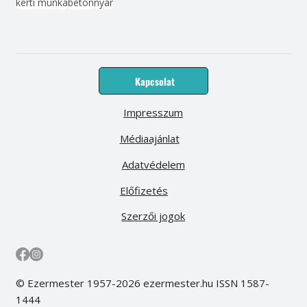
kerti munka
beton
nyár
Kapcsolat
Impresszum
Médiaajánlat
Adatvédelem
Előfizetés
Szerzői jogok
© Ezermester 1957-2026 ezermester.hu ISSN 1587-
1444