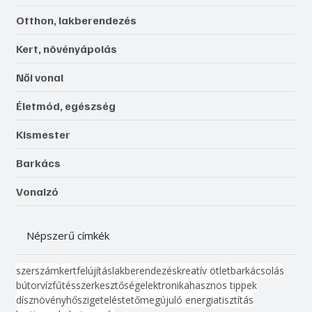
Otthon, lakberendezés
Kert, növényápolás
Női vonal
Életmód, egészség
Kismester
Barkács
Vonalzó
Népszerű címkék
szerszám
kert
felújítás
lakberendezés
kreatív ötlet
barkácsolás
bútor
víz
fűtés
szerkesztőség
elektronika
hasznos tippek
dísznövény
hőszigetelés
tető
megújuló energia
tisztítás