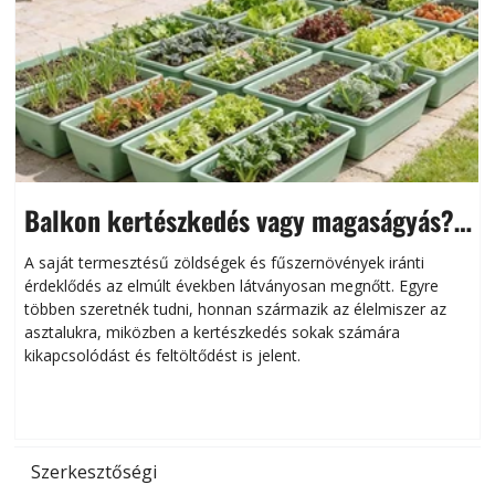
Balkon kertészkedés vagy magaságyás?
Helytakarékos kertészkedés
A saját termesztésű zöldségek és fűszernövények iránti
érdeklődés az elmúlt években látványosan megnőtt. Egyre
többen szeretnék tudni, honnan származik az élelmiszer az
l
asztalukra, miközben a kertészkedés sokak számára
kikapcsolódást és feltöltődést is jelent.
é
d
Szerkesztőségi