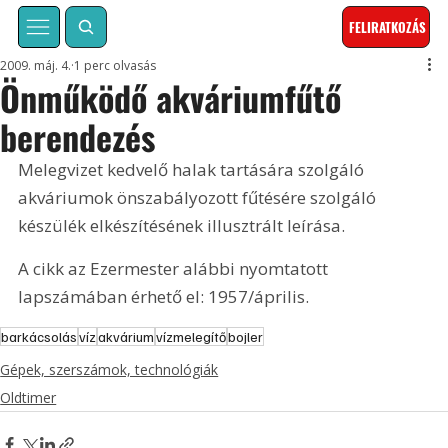
FELIRATKOZÁS
2009. máj. 4.
1 perc olvasás
Önműködő akváriumfűtő
berendezés
Melegvizet kedvelő halak tartására szolgáló 
akváriumok önszabályozott fűtésére szolgáló 
készülék elkészítésének illusztrált leírása. 
A cikk az Ezermester alábbi nyomtatott 
lapszámában érhető el: 1957/április.
barkácsolás
víz
akvárium
vízmelegítő
bojler
Gépek, szerszámok, technológiák
Oldtimer