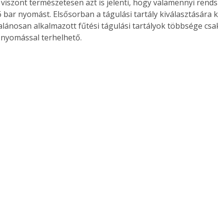
z viszont természetesen azt is jelenti, hogy valamennyi ren
. A
 6 bar nyomást. Elsősorban a tágulási tartály kiválasztására ke
megoldás,
talánosan alkalmazott fűtési tágulási tartályok többsége csa
nyomással terhelhető.