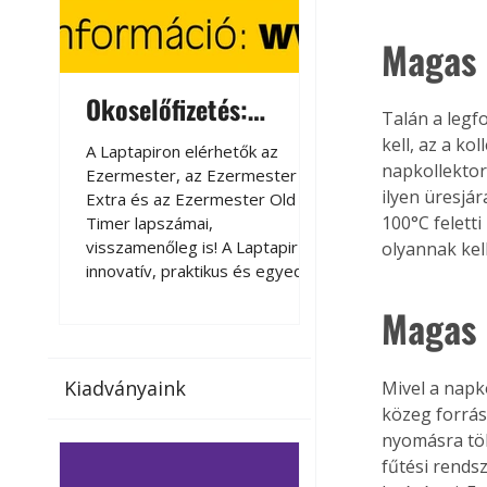
Magas 
Okoselőfizetés:
Okoselőfizetés
Talán a legf
Ezermester Extra
kell, az a k
A Laptapiron elérhetők az
A Laptapiron elérhető
napkollektor
Ezermester, az Ezermester
Ezermester, az Ezer
ilyen üresjár
Extra és az Ezermester Old
Extra és az Ezermest
100°C felett
Timer lapszámai,
Timer lapszámai,
visszamenőleg is! A Laptapir új,
visszamenőleg is! A La
olyannak kell
innovatív, praktikus és egyedi
innovatív, praktikus 
megoldás a nyomtatott
megoldás a nyomtato
Magas
magazinok digitális olvasására
magazinok digitális o
számítógépen, okostelefonon
számítógépen, okost
vagy táblagépen. Kényelmesen
vagy táblagépen. Ké
Kiadványaink
Mivel a napk
az otthonában, útközben vagy
az otthonában, útköz
közeg forrás
nyaralás, pihenés alatt is
nyaralás, pihenés alat
elérhetők lapszámaink. Bárhol,
elérhetők lapszámaink
nyomásra töl
bármikor, akár külföldön élve
bármikor, akár külföld
fűtési rends
vagy dolgozva is olvashatók az
vagy dolgozva is olv