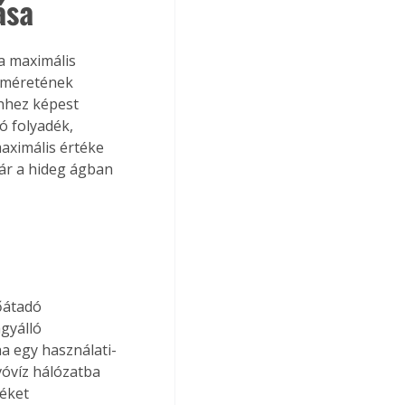
ása
a maximális 
 méretének 
hhez képest 
 folyadék, 
aximális értéke 
kár a hideg ágban 
őátadó 
gyálló 
a egy használati-
vóvíz hálózatba 
éket 