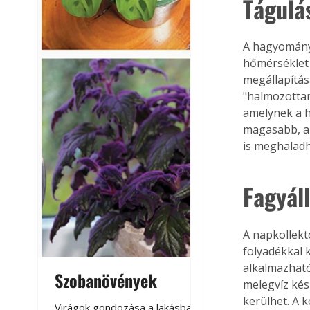
Tágulá
A hagyományo
hőmérséklet 
megállapítás
"halmozottan
amelynek a h
magasabb, a 
is meghaladh
Fagyál
A napkollekt
folyadékkal k
alkalmazható
Szobanövények
Virágoskert: k
melegvíz kés
teraszon, laká
kerülhet. A 
Virágok gondozása a lakásban,