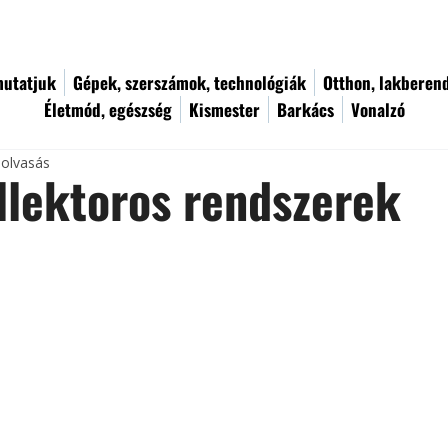
utatjuk
Gépek, szerszámok, technológiák
Otthon, lakberen
Életmód, egészség
Kismester
Barkács
Vonalzó
 olvasás
lektoros rendszerek