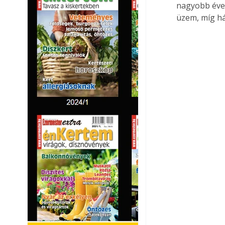
nagyobb éves
üzem, míg há