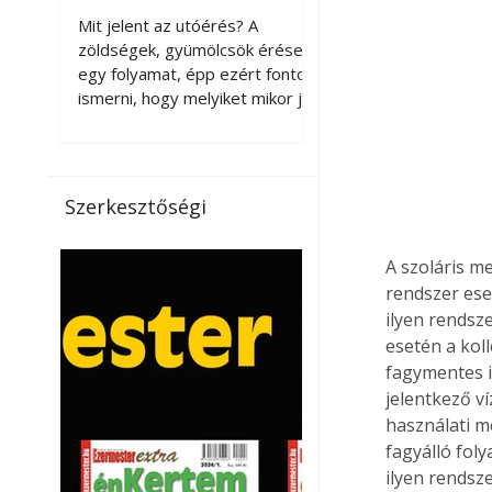
érnek tovább leszedés
Mit jelent az utóérés? A
után?
zöldségek, gyümölcsök érése
egy folyamat, épp ezért fontos
ismerni, hogy melyiket mikor jó
leszedni. Meg kell különböztetni
a gazdasági és a biológiai
érettséget. Például a
paradicsomot sokszor
Szerkesztőségi
gazdasági érettségben, azaz
félig éretten szedik le, ezután
A szoláris m
utaztatják hosszan, és még
pulton tartható kell legyen.
rendszer ese
Utóérik eközben, de nem lesz
ilyen rendsze
olyan ízű, mint amit a saját
esetén a kol
kertünkben, biológiai
fagymentes i
érettségben szedünk le. Teljes
jelentkező v
érettségben szedve nem
használati m
tárolható h
fagyálló fol
ilyen rendsz