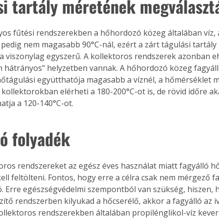
si tartály méretének megválaszt
s fűtési rendszerekben a hőhordozó közeg általában víz, 
pedig nem magasabb 90°C-nál, ezért a zárt tágulási tartály
a viszonylag egyszerű. A kollektoros rendszerek azonban e
 hátrányos" helyzetben vannak. A hőhordozó közeg fagyálló
őtágulási együtthatója magasabb a víznél, a hőmérséklet m
kollektorokban elérheti a 180-200°C-ot is, de rövid időre a
atja a 120-140°C-ot. 
ló folyadék 
oros rendszereket az egész éves használat miatt fagyálló h
ell feltölteni. Fontos, hogy erre a célra csak nem mérgező fa
. Erre egészségvédelmi szempontból van szükség, hiszen, h
ertben,
Gyógyító növények: a
zítő rendszerben kilyukad a hőcserélő, akkor a fagyálló az i
sban
természet kincsei az
kollektoros rendszerekben általában propilénglikol-víz kever