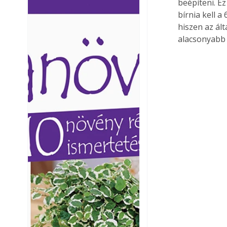
beépíteni. E
Ezermester lapszámai. A
Ezermester lapszámai
bírnia kell a
Laptapir kényelmes megoldás,
Laptapir kényelmes 
hiszen az ál
mert: – t
mert: – t
alacsonyabb 