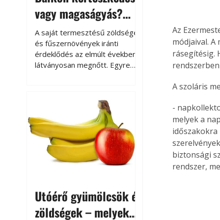
vagy magaságyás?
Helytakarékos
Az Ezermeste
A saját termesztésű zöldségek
módjaival. A
kertészkedés
és fűszernövények iránti
rásegítésig.
érdeklődés az elmúlt években
látványosan megnőtt. Egyre
rendszerben 
többen szeretnék tudni, honnan
A szoláris m
származik az élelmiszer az
asztalukra, miközben a
- napkollekto
kertészkedés sokak számára
kikapcsolódást és feltöltődést
melyek a nap
is jelent.
időszakokra 
szerelvények.
biztonsági s
rendszer, mel
Utóérő gyümölcsök és
zöldségek – melyek