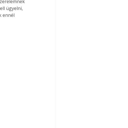
dszerelemnek 
ll ügyelni, 
k ennél 