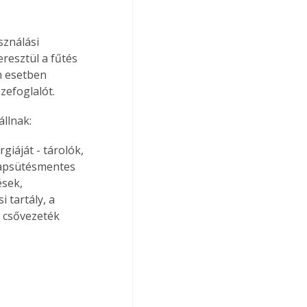
ználási 
resztül a fűtés 
n esetben 
zefoglalót.
állnak:
giáját - tárolók, 
napsütésmentes 
sek, 
 tartály, a 
 csővezeték 