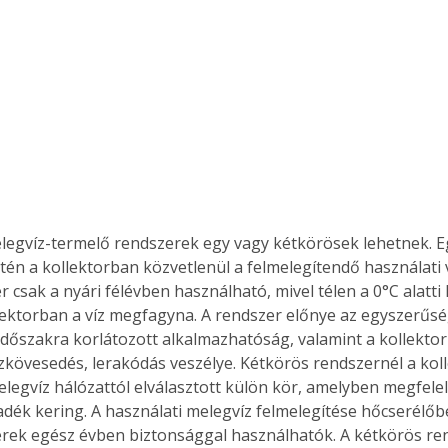
elegvíz-termelő rendszerek egy vagy kétkörösek lehetnek. 
tén a kollektorban közvetlenül a felmelegítendő használati v
r csak a nyári félévben használható, mivel télen a 0°C alatt
lektorban a víz megfagyna. A rendszer előnye az egyszerűsé
dőszakra korlátozott alkalmazhatóság, valamint a kollekto
ízkövesedés, lerakódás veszélye. Kétkörös rendszernél a kol
elegvíz hálózattól elválasztott külön kör, amelyben megfel
yadék kering. A használati melegvíz felmelegítése hőcserélőbe
erek egész évben biztonsággal használhatók. A kétkörös ren