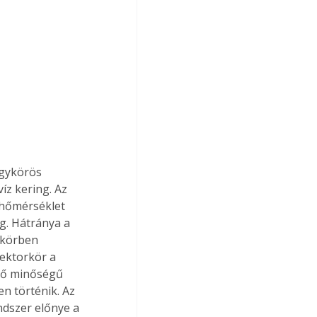
Egykörös 
íz kering. Az 
i hőmérséklet 
g. Hátránya a 
rkörben 
lektorkör a 
elő minőségű 
n történik. Az 
dszer előnye a 