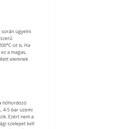
 során ügyelni 
rszerű 
00°C-ot is. Ha 
g ez a magas, 
ített elemnek 
 a hőhordozó 
, 4-5 bar üzemi 
zik. Ezért nem a 
gi szelepet kell 