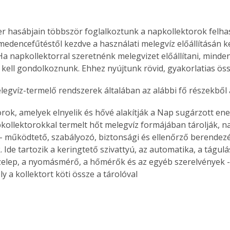
r hasábjain többször foglalkoztunk a napkollektorok felhas
 medencefűtéstől kezdve a használati melegvíz előállításán ke
 Ha napkollektorral szeretnénk melegvizet előállítani, minde
kell gondolkoznunk. Ehhez nyújtunk rövid, gyakorlatias öss
elegvíz-termelő rendszerek általában az alábbi fő részekből 
rok, amelyek elnyelik és hővé alakítják a Nap sugárzott ener
kollektorokkal termelt hőt melegvíz formájában tárolják, 
- működtető, szabályozó, biztonsági és ellenőrző berendezé
 Ide tartozik a keringtető szivattyú, az automatika, a tágulási
zelep, a nyomásmérő, a hőmérők és az egyéb szerelvények -
y a kollektort köti össze a tárolóval