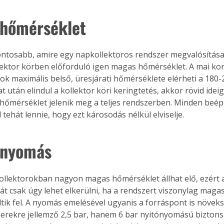
hőmérséklet
Együtt jobban megéri!
ontosabb, amire egy napkollektoros rendszer megvalósítása
Bővebb információ itt!
ollektor körben előforduló igen magas hőmérséklet. A mai ko
k az
Együtt jobban megéri! A
ok maximális belső, üresjárati hőmérséklete elérheti a 180-2
mester
könyvek tetszőleges
at után elindul a kollektor köri keringtetés, akkor rövid idei
er Old
párosítással kedvezményes
i hőmérséklet jelenik meg a teljes rendszerben. Minden beép
áron, 0 Ft postaköltséggel
ptapir új,
megrendelhetők!
 tehát lennie, hogy ezt károsodás nélkül elviselje.
és egyedi
tt
 nyomás
lvasására
elefonon
nyelmesen
ollektorokban nagyon magas hőmérséklet állhat elő, ezért
ben vagy
át csak úgy lehet elkerülni, ha a rendszert viszonylag magas
t is
. Bárhol,
tik fel. A nyomás emelésével ugyanis a forráspont is növeks
ön élve
zerekre jellemző 2,5 bar, hanem 6 bar nyitónyomású biztonsá
ashatók az