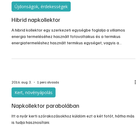
Újdonságok, érdekességek
Hibrid napkollektor
A hibrid kollektor egy szerkezeti egységbe foglalja a villamos
energia termeléséhez használt fotovoltaikus és a termikus
energiatermeléshez használt termikus egységet, vagyis a
napelemet és síkkollektort.
2016. aug. 3.
1 perc olvasás
Kert, növényápolás
Napkollektor parabolában
Itt a nyár kerti szórakozásokhoz küldöm ezt a két fotót, hátha más
is tudja hasznosítani.