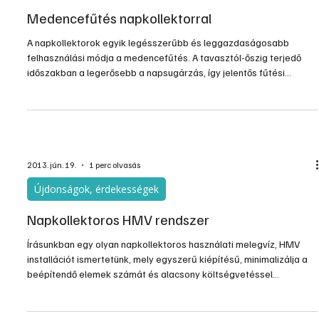
Medencefűtés napkollektorral
A napkollektorok egyik legésszerűbb és leggazdaságosabb
felhasználási módja a medencefűtés. A tavasztól-őszig terjedő
időszakban a legerősebb a napsugárzás, így jelentős fűtési
költséget spórolhatunk meg.
2013. jún. 19.
1 perc olvasás
Újdonságok, érdekességek
Napkollektoros HMV rendszer
Írásunkban egy olyan napkollektoros használati melegvíz, HMV
installációt ismertetünk, mely egyszerű kiépítésű, minimalizálja a
beépítendő elemek számát és alacsony költségvetéssel
kivitelezhető.