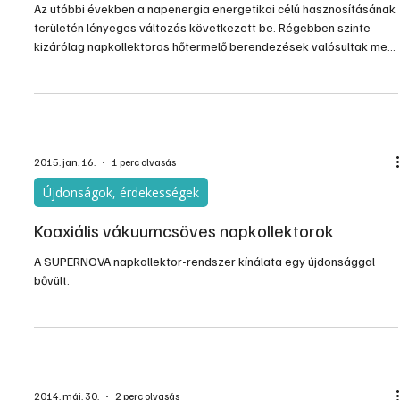
Az utóbbi években a napenergia energetikai célú hasznosításának
területén lényeges változás következett be. Régebben szinte
kizárólag napkollektoros hőtermelő berendezések valósultak meg,
manapság viszont egyre inkább a napelemes áramtermelő
rendszerek rohamos terjedése a jellemző. Mi változott, indokolt-e
a napkollektoros hőtermelés háttérbe szorulása, és a napelemes
áramtermelés előretörése?
2015. jan. 16.
1 perc olvasás
Újdonságok, érdekességek
Koaxiális vákuumcsöves napkollektorok
A SUPERNOVA napkollektor-rendszer kínálata egy újdonsággal
bővült.
2014. máj. 30.
2 perc olvasás