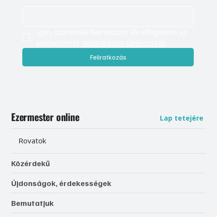
Légy naprakész, és értesülj elsőként
válogatott tartalmainkról
E-mail cím
*
Igen, szeretnék feliratkozni, és elfogadom az 
adatkezelést. 
Adatvédelmi tájékoztató
Feliratkozás
Ezermester online
Lap tetejére
Rovatok