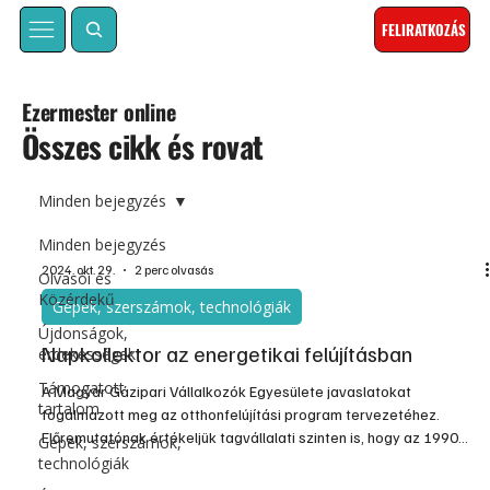
FELIRATKOZÁS
Ezermester online
Összes cikk és rovat
Minden bejegyzés
Minden bejegyzés
2024. okt. 29.
2 perc olvasás
Olvasói és
Közérdekű
Gépek, szerszámok, technológiák
Újdonságok,
Napkollektor az energetikai felújításban
érdekességek
Támogatott
A Magyar Gázipari Vállalkozók Egyesülete javaslatokat
tartalom
fogalmazott meg az otthonfelújítási program tervezetéhez.
Előremutatónak értékeljük tagvállalati szinten is, hogy az 1990
Gépek, szerszámok,
előtt épült épületek esetén, az épületburok mellett a fűtési
technológiák
rendszer korszerűsítésére is fokuszál a programtervezet.