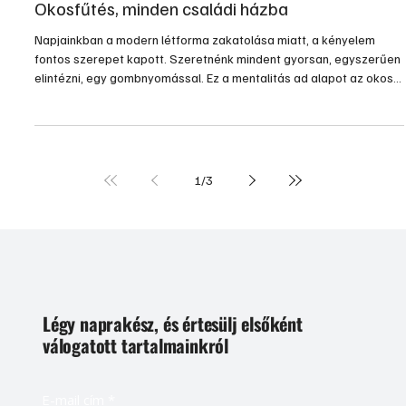
2011. okt. 23.
2 perc olvasás
Gépek, szerszámok, technológiák
Okosfűtés, minden családi házba
Napjainkban a modern létforma zakatolása miatt, a kényelem
fontos szerepet kapott. Szeretnénk mindent gyorsan, egyszerűen
elintézni, egy gombnyomással. Ez a mentalitás ad alapot az okos
telefonoknak, az okos házaknak és jelen esetben az okos
fűtésnek.
1
/
3