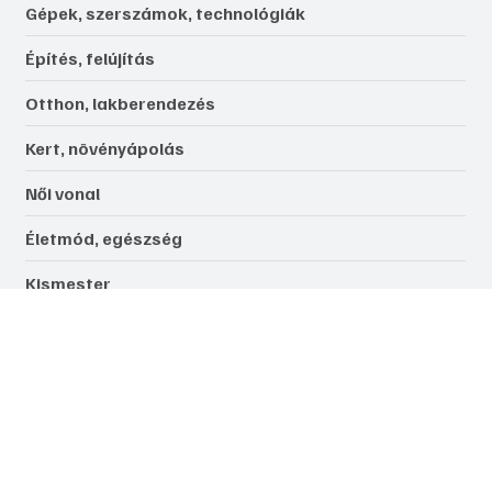
Közérdekű
Újdonságok, érdekességek
Bemutatjuk
Gépek, szerszámok, technológiák
Építés, felújítás
Otthon, lakberendezés
Kert, növényápolás
Női vonal
Életmód, egészség
Kismester