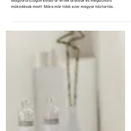
A GrünPower napkollektorok széles körben elterjedtek
Magyarországon kiváló ár-érték arányuk és megbízható
működésük miatt. Mára már több ezer magyar háztartás
rezsiköltségeit csökkentik a jól ismert zöld-kék márkajelű
termékek.