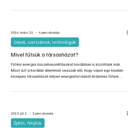
fűtésébe.
2014. márc. 21.
4 perc olvasás
Gépek, szerszámok, technológiák
Mivel fűtsük a társasházat?
Fűtési energia összehasonlításokat korábban is közöltünk már.
Most azt a korábbi dilemmát vesszük elő, hogy vajon egy kisebb-
közepes társasházat milyen energiaforrásból érdemes fűteni.
Érdemes-e váltani egy meglévőt egy másik fajtára? És, amikor
energia-megtakarításban gondolkodunk, akkor mekkora szerepe
van ebben magának a fűtésnek, és mekkora az egyéb
felújításoknak?
2013. júl. 1.
2 perc olvasás
Építés, felújítás