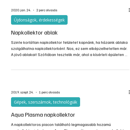
2020. jan. 24.
2 perc olvasás
Újdonságok, érdekességek
Napkollektor ablak
Szinte korlátlan napkollektor felületet kapnánk, ha házaink ablaka
szolgálhatna napkollektorként. Nos, ez sem elképzelhetetlen már.
A jövő ablakait Szófiában tesztelik már, ahol a kísérleti épületen az
ablakok gyakorlatilag napkollektorként funkcionálnak.
2019. szept. 24.
1 perc olvasás
Gépek, szerszámok, technológiák
Aqua Plasma napkollektor
A napkollektoros piacon található legmagasabb hozamú