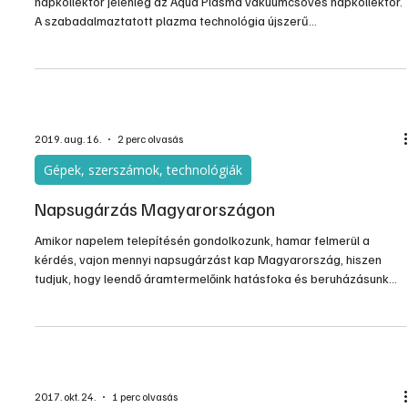
napkollektor jelenleg az Aqua Plasma vákuumcsöves napkollektor.
A szabadalmaztatott plazma technológia újszerű
tükröződésmentes bevonatot képez, amely jelentősen megnöveli
a készülék teljesítményét.
2019. aug. 16.
2 perc olvasás
Gépek, szerszámok, technológiák
Napsugárzás Magyarországon
Amikor napelem telepítésén gondolkozunk, hamar felmerül a
kérdés, vajon mennyi napsugárzást kap Magyarország, hiszen
tudjuk, hogy leendő áramtermelőink hatásfoka és beruházásunk
megtérülése nagyban függ ettől. Ha már az országos átlagot
tudjuk, még tovább kell analizálnunk, hogy konkrét lakóhelyünk
elhelyezkedése, és házunk tájolása vajon megfelel-e a Nap
energiájának hasznosítására. Nyári lapszámunkban kiemelten
fogunk foglalkozni a napelemekkel, most csak „elindítjuk” a tém
2017. okt. 24.
1 perc olvasás