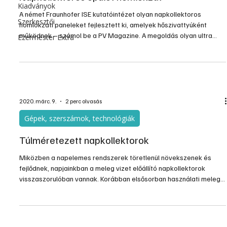
Kiadványok
A német Fraunhofer ISE kutatóintézet olyan napkollektoros
Szerkesztői
homlokzati paneleket fejlesztett ki, amelyek hőszivattyúként
működnek – számol be a PV Magazine. A megoldás olyan ultra
Ezermester Extra
nagy teljesítőképességű betonból (UHPC) készült, amelyet
esztétikus homlokzatok számára hoztak létre.
2020. márc. 9.
2 perc olvasás
Gépek, szerszámok, technológiák
Túlméretezett napkollektorok
Miközben a napelemes rendszerek töretlenül növekszenek és
fejlődnek, napjainkban a meleg vizet előállító napkollektorok
visszaszorulóban vannak. Korábban elsősorban használati meleg
víz előállítására, de az átmeneti évszakokban fűtésre, fűtés
rásegítésre is tömegesen telepítették ezeket a rendszereket a
háztetőkre és a kert szabad területeire, ma már ez közel sincs így.