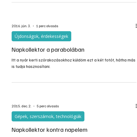
2016. jún. 3.
1 perc olvasás
Újdonságok, érdekességek
Napkollektor a parabolában
Itt a nyár kerti szórakozásokhoz küldöm ezt a két fotót, hátha más
is tudja hasznosítani.
2015. dec. 2.
5 perc olvasás
Gépek, szerszámok, technológiák
Napkollektor kontra napelem