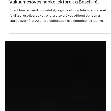
2011. okt. 23.
2 perc olvasás
Gépek, szerszámok, technológiák
Vákuumcsöves napkollektorok a Bosch-tól
Sokakban felmerül a gondolat, hogy az otthon fűtési rendszerét
felújítsa, esetleg egy új, energiatakarékos otthont építsen a
család számára. Az energiaköltségek csökkentésének igénye
visszaható folyamat, és reális igényként jelenik meg, hogy az
eddigi technikánál jobb, magasabb hatásfokú rendszerek
kerüljenek forgalomba.