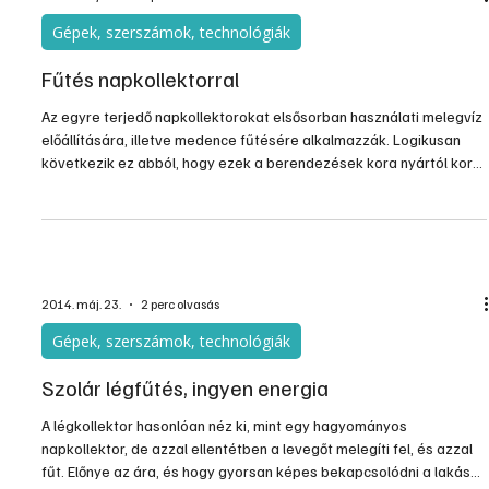
Gépek, szerszámok, technológiák
Fűtés napkollektorral
Az egyre terjedő napkollektorokat elsősorban használati melegvíz
előállítására, illetve medence fűtésére alkalmazzák. Logikusan
következik ez abból, hogy ezek a berendezések kora nyártól kora
őszig működnek a legjobb hatásfokkal. Ezekben az időszakokban
lakásfűtésről még nem szoktunk beszélni.
2014. máj. 23.
2 perc olvasás
Gépek, szerszámok, technológiák
Szolár légfűtés, ingyen energia
A légkollektor hasonlóan néz ki, mint egy hagyományos
napkollektor, de azzal ellentétben a levegőt melegíti fel, és azzal
fűt. Előnye az ára, és hogy gyorsan képes bekapcsolódni a lakás