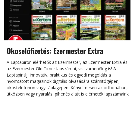
Okoselőfizetés: Ezermester Extra
A Laptapiron elérhetők az Ezermester, az Ezermester Extra és
az Ezermester Old Timer lapszámai, visszamenőleg is! A
Laptapir új, innovatív, praktikus és egyedi megoldás a
L
nyomtatott magazinok digitális olvasására számítógépen,
okostelefonon vagy táblagépen. Kényelmesen az otthonában,
útközben vagy nyaralás, pihenés alatt is elérhetők lapszámaink.
ú
Bárhol, bármikor, akár külföldön élve vagy dolgozva is
B
olvashatók az Ezermester lapszámai. A Laptapir kényelmes
megoldás, mert: – t