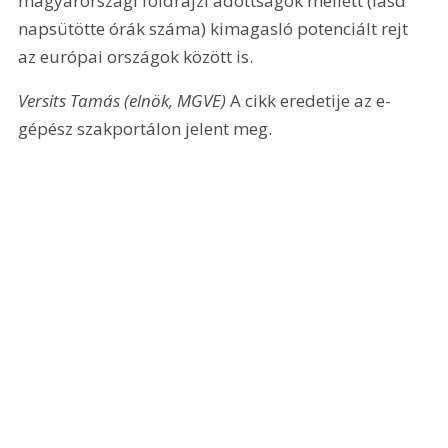
magyarországi földrajzi adottságok mellett (lásd 
napsütötte órák száma) kimagasló potenciált rejt 
az európai országok között is.
Versits Tamás (elnök, MGVE) 
A cikk eredetije az e-
gépész szakportálon jelent meg. 