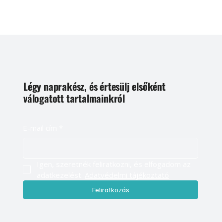
Légy naprakész, és értesülj elsőként
válogatott tartalmainkról
E-mail cím
*
Igen, szeretnék feliratkozni, és elfogadom az 
adatkezelést. 
Adatvédelmi tájékoztató
Feliratkozás