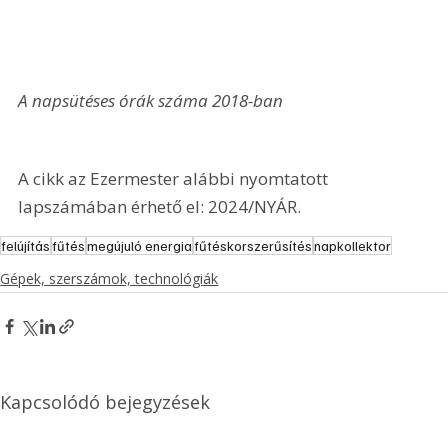
A napsütéses órák száma 2018-ban
A cikk az Ezermester alábbi nyomtatott 
lapszámában érhető el: 2024/NYÁR.
felújítás
fűtés
megújuló energia
fűtéskorszerűsítés
napkollektor
Gépek, szerszámok, technológiák
Kapcsolódó bejegyzések