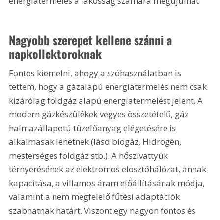
energiatermelés a lakosság számára megújulhat.
Nagyobb szerepet kellene szánni a 
napkollektoroknak
Fontos kiemelni, ahogy a szóhasználatban is 
tettem, hogy a gázalapú energiatermelés nem csak 
kizárólag földgáz alapú energiatermelést jelent. A 
modern gázkészülékek vegyes összetételű, gáz 
halmazállapotú tüzelőanyag elégetésére is 
alkalmasak lehetnek (lásd biogáz, Hidrogén, 
mesterséges földgáz stb.). A hőszivattyúk 
térnyerésének az elektromos elosztóhálózat, annak 
kapacitása, a villamos áram előállításának módja, 
valamint a nem megfelelő fűtési adaptációk 
szabhatnak határt. Viszont egy nagyon fontos és 