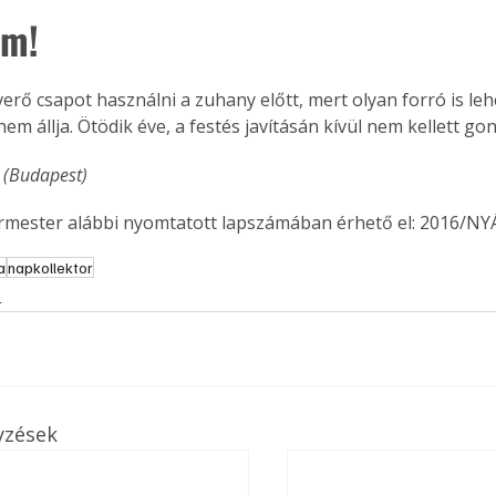
em!
erő csapot használni a zuhany előtt, mert olyan forró is lehe
em állja. Ötödik éve, a festés javításán kívül nem kellett g
 (Budapest)
ermester alábbi nyomtatott lapszámában érhető el: 2016/NY
a
napkollektor
s
yzések