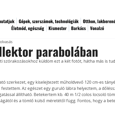
utatjuk
Gépek, szerszámok, technológiák
Otthon, lakberen
Életmód, egészség
Kismester
Barkács
Vonalzó
 olvasás
lektor parabolában
erti szórakozásokhoz küldöm ezt a két fotót, hátha más is tud
ató szerkezet, egy kiselejtezett műholdvevő 120 cm-es tányé
e festettem. Az egészet egy guruló lábra helyeztem, a dőléss
gatással állítható. Betekertem kb. 40 m 1/2 colos locsoló töm
ágától és a tömlő külső méretétől függ. Fontos, hogy a bet