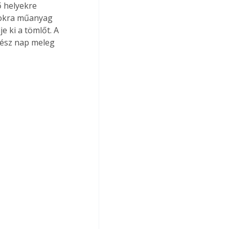
 helyekre 
rokra műanyag 
 ki a tömlőt. A 
Egész nap meleg 