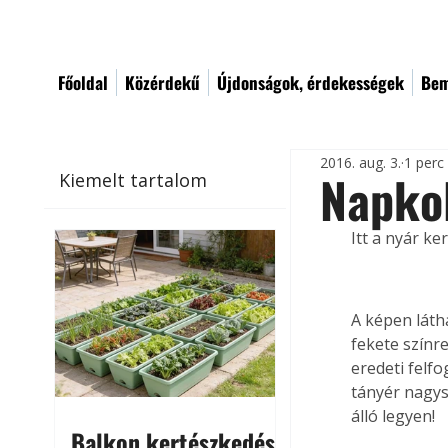
Főoldal
Közérdekű
Újdonságok, érdekességek
Bem
2016. aug. 3.
1 perc
Napkol
Kiemelt tartalom
Itt a nyár k
A képen láth
fekete színr
eredeti felfo
tányér nagys
álló legyen!
Balkon kertészkedés