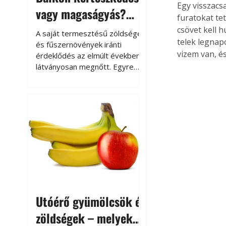
Egy visszacs
vagy magaságyás?
furatokat te
Helytakarékos
csövet kell 
A saját termesztésű zöldségek
telek legnapo
kertészkedés
és fűszernövények iránti
vizem van, é
érdeklődés az elmúlt években
látványosan megnőtt. Egyre
többen szeretnék tudni, honnan
származik az élelmiszer az
asztalukra, miközben a
kertészkedés sokak számára
kikapcsolódást és feltöltődést
is jelent.
Utóérő gyümölcsök és
zöldségek – melyek