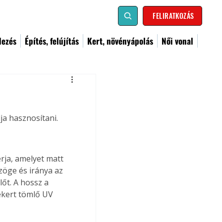
FELIRATKOZÁS
dezés
Építés, felújítás
Kert, növényápolás
Női vonal
ja hasznosítani.
rja, amelyet matt 
zöge és iránya az 
lőt. A hossz a 
ekert tömlő UV 