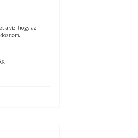
t a víz, hogy az 
ondoznom.
ÁR.