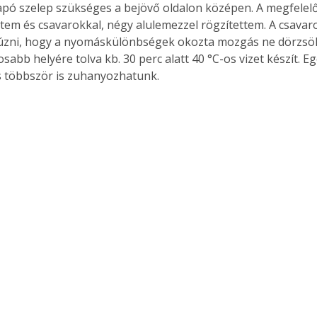
apó szelep szükséges a bejövő oldalon középen. A megfelelő
ttem és csavarokkal, négy alulemezzel rögzítettem. A csava
húzni, hogy a nyomáskülönbségek okozta mozgás ne dörzsölje
sabb helyére tolva kb. 30 perc alatt 40 °C-os vizet készít. 
s többször is zuhanyozhatunk.