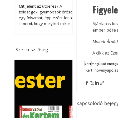
érnek tovább leszedés
Figyel
Mit jelent az utóérés? A
után?
zöldségek, gyümölcsök érése
egy folyamat, épp ezért fontos
ismerni, hogy melyiket mikor jó
Ajánlatos kev
leszedni. Meg kell különböztetni
ember bőre n
a gazdasági és a biológiai
érettséget. Például a
Molnár Árpád
paradicsomot sokszor
Szerkesztőségi
gazdasági érettségben, azaz
A cikk az Ez
félig éretten szedik le, ezután
utaztatják hosszan, és még
kert
megújuló energi
pulton tartható kell legyen.
Kert, növényápolá
Utóérik eközben, de nem lesz
olyan ízű, mint amit a saját
kertünkben, biológiai
érettségben szedünk le. Teljes
érettségben szedve nem
Kapcsolódó bejeg
tárolható h