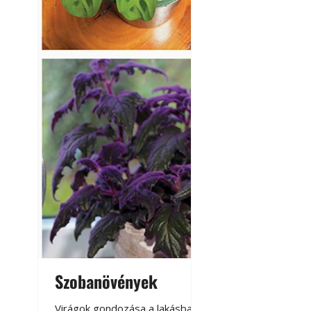
Szobanövények
Virágoskert: k
teraszon, laká
Virágok gondozása a lakásban,