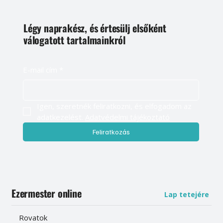
Légy naprakész, és értesülj elsőként
válogatott tartalmainkról
E-mail cím
*
Igen, szeretnék feliratkozni, és elfogadom az 
adatkezelést. 
Adatvédelmi tájékoztató
Feliratkozás
Ezermester online
Lap tetejére
Rovatok