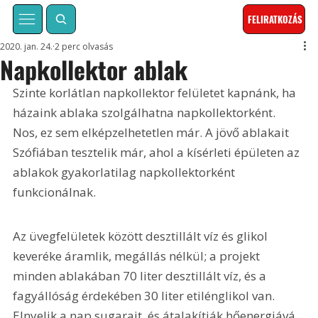
FELIRATKOZÁS
2020. jan. 24.
2 perc olvasás
Napkollektor ablak
Szinte korlátlan napkollektor felületet kapnánk, ha 
házaink ablaka szolgálhatna napkollektorként. 
Nos, ez sem elképzelhetetlen már. A jövő ablakait 
Szófiában tesztelik már, ahol a kísérleti épületen az 
ablakok gyakorlatilag napkollektorként 
funkcionálnak.
Az üvegfelületek között desztillált víz és glikol 
keveréke áramlik, megállás nélkül; a projekt 
minden ablakában 70 liter desztillált víz, és a 
fagyállóság érdekében 30 liter etilénglikol van. 
Elnyelik a nap sugarait, és átalakítják hőenergiává, 