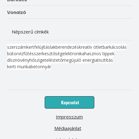
Vonalzó
Népszerű címkék
szerszám
kert
felújítás
lakberendezés
kreatív ötlet
barkácsolás
bútor
víz
fűtés
szerkesztőség
elektronika
hasznos tippek
dísznövény
hőszigetelés
tető
megújuló energia
tisztítás
kerti munka
beton
nyár
Kapcsolat
Impresszum
Médiaajánlat