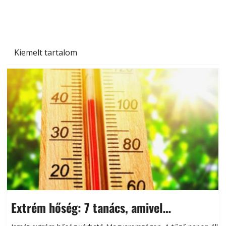
Kiemelt tartalom
Extrém hőség: 7 tanács, amivel
megóvhatjuk autónkat a nyári károktól