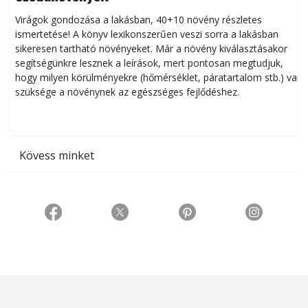
Virágok gondozása a lakásban, 40+10 növény részletes
ismertetése! A könyv lexikonszerűen veszi sorra a lakásban
s
sikeresen tart­ha­tó növényeket. Már a növény kiválasztásakor
h
segítségünkre lesznek a leírások, mert pontosan megtudjuk,
k
hogy milyen körülményekre (hőmérséklet, páratartalom stb.) van
szüksége a növénynek az egészséges fejlődéshez.
t
Kövess minket