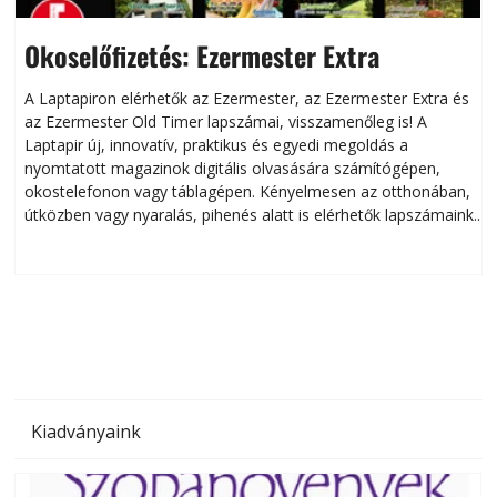
Okoselőfizetés: Ezermester Extra
A Laptapiron elérhetők az Ezermester, az Ezermester Extra és
az Ezermester Old Timer lapszámai, visszamenőleg is! A
Laptapir új, innovatív, praktikus és egyedi megoldás a
L
nyomtatott magazinok digitális olvasására számítógépen,
okostelefonon vagy táblagépen. Kényelmesen az otthonában,
útközben vagy nyaralás, pihenés alatt is elérhetők lapszámaink.
ú
Bárhol, bármikor, akár külföldön élve vagy dolgozva is
B
olvashatók az Ezermester lapszámai. A Laptapir kényelmes
megoldás, mert: – t
Kiadványaink