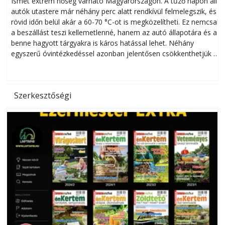
Ismét extrém hőség várható Magyarországon. A tűző napon álló
autók utastere már néhány perc alatt rendkívül felmelegszik, és
rövid időn belül akár a 60-70 °C-ot is megközelítheti. Ez nemcsak
n
a beszállást teszi kellemetlenné, hanem az autó állapotára és a
benne hagyott tárgyakra is káros hatással lehet. Néhány
egyszerű óvintézkedéssel azonban jelentősen csökkenthetjük a
hőség káros hatásait.
l
Szerkesztőségi