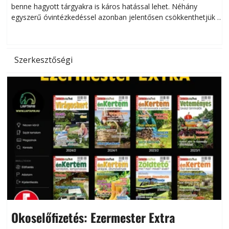
benne hagyott tárgyakra is káros hatással lehet. Néhány
egyszerű óvintézkedéssel azonban jelentősen csökkenthetjük a
hőség káros hatásait.
l
Szerkesztőségi
Okoselőfizetés: Ezermester Extra