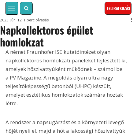
FELIRATKOZÁS
2023. jún. 12.
1 perc olvasás
Napkollektoros épület
homlokzat
A német Fraunhofer ISE kutatóintézet olyan 
napkollektoros homlokzati paneleket fejlesztett ki, 
amelyek hőszivattyúként működnek – számol be 
a PV Magazine. A megoldás olyan ultra nagy 
teljesítőképességű betonból (UHPC) készült, 
amelyet esztétikus homlokzatok számára hoztak 
létre.
A rendszer a napsugárzást és a környezeti levegő 
hőjét nyeli el, majd a hőt a lakossági hőszivattyúk 