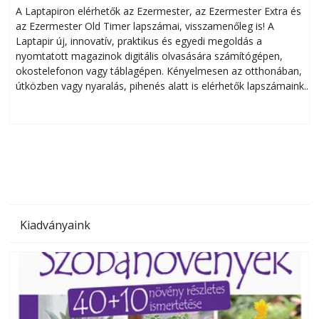
A Laptapiron elérhetők az Ezermester, az Ezermester Extra és
az Ezermester Old Timer lapszámai, visszamenőleg is! A
Laptapir új, innovatív, praktikus és egyedi megoldás a
L
nyomtatott magazinok digitális olvasására számítógépen,
okostelefonon vagy táblagépen. Kényelmesen az otthonában,
útközben vagy nyaralás, pihenés alatt is elérhetők lapszámaink.
ú
Bárhol, bármikor, akár külföldön élve vagy dolgozva is
B
olvashatók az Ezermester lapszámai. A Laptapir kényelmes
megoldás, mert: – t
Kiadványaink