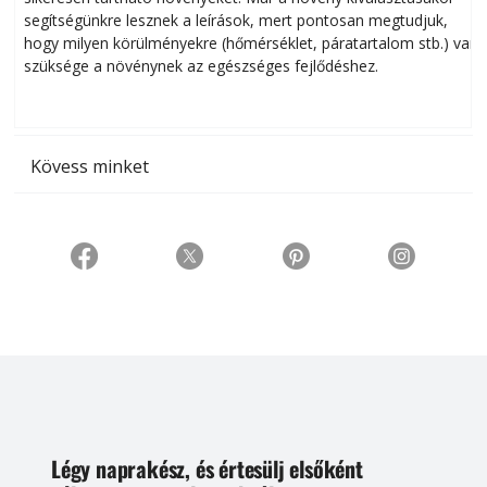
segítségünkre lesznek a leírások, mert pontosan megtudjuk,
k
hogy milyen körülményekre (hőmérséklet, páratartalom stb.) van
szüksége a növénynek az egészséges fejlődéshez.
t
Kövess minket
Légy naprakész, és értesülj elsőként