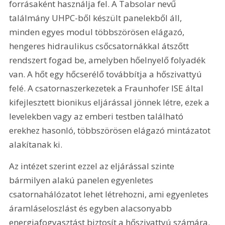
forrásaként használja fel. A Tabsolar nevű 
találmány UHPC-ből készült panelekből áll, 
minden egyes modul többszörösen elágazó, 
hengeres hidraulikus csőcsatornákkal átszőtt 
rendszert fogad be, amelyben hőelnyelő folyadék 
van. A hőt egy hőcserélő továbbítja a hőszivattyú 
felé. A csatornaszerkezetek a Fraunhofer ISE által 
kifejlesztett bionikus eljárással jönnek létre, ezek a 
levelekben vagy az emberi testben található 
erekhez hasonló, többszörösen elágazó mintázatot 
alakítanak ki.
Az intézet szerint ezzel az eljárással szinte 
bármilyen alakú panelen egyenletes 
csatornahálózatot lehet létrehozni, ami egyenletes 
áramláseloszlást és egyben alacsonyabb 
energiafogyasztást biztosít a hőszivattyú számára.