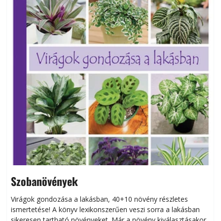
Szobanövények
Virágok gondozása a lakásban, 40+10 növény részletes
ismertetése! A könyv lexikonszerűen veszi sorra a lakásban
s
sikeresen tart­ha­tó növényeket. Már a növény kiválasztásakor
h