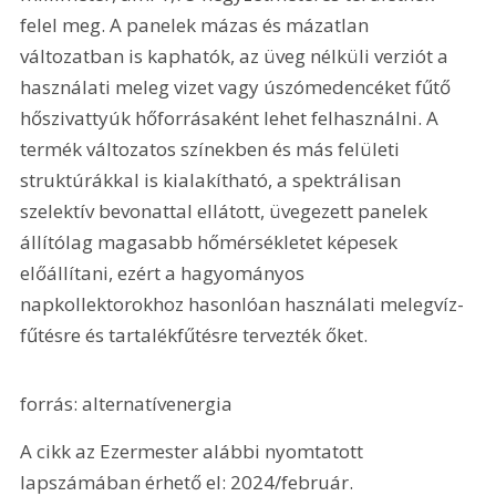
felel meg. A panelek mázas és mázatlan 
változatban is kaphatók, az üveg nélküli verziót a 
használati meleg vizet vagy úszómedencéket fűtő 
hőszivattyúk hőforrásaként lehet felhasználni. A 
termék változatos színekben és más felületi 
struktúrákkal is kialakítható, a spektrálisan 
szelektív bevonattal ellátott, üvegezett panelek 
állítólag magasabb hőmérsékletet képesek 
előállítani, ezért a hagyományos 
napkollektorokhoz hasonlóan használati melegvíz-
fűtésre és tartalékfűtésre tervezték őket.
forrás: alternatívenergia
A cikk az Ezermester alábbi nyomtatott 
lapszámában érhető el: 2024/február.