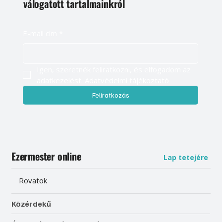
válogatott tartalmainkról
E-mail cím
*
Igen, szeretnék feliratkozni, és elfogadom az 
adatkezelést. 
Adatvédelmi tájékoztató
Feliratkozás
Ezermester online
Lap tetejére
Rovatok
Közérdekű