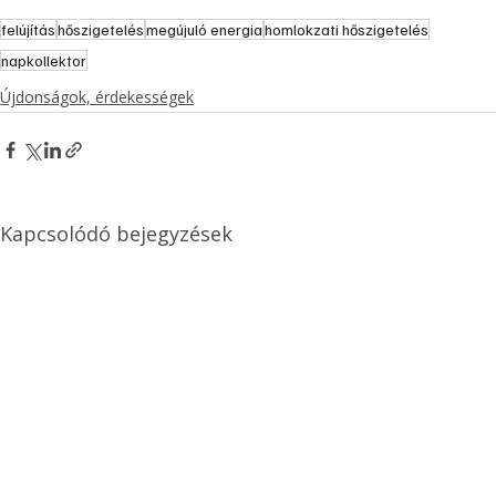
felújítás
hőszigetelés
megújuló energia
homlokzati hőszigetelés
napkollektor
Újdonságok, érdekességek
Kapcsolódó bejegyzések