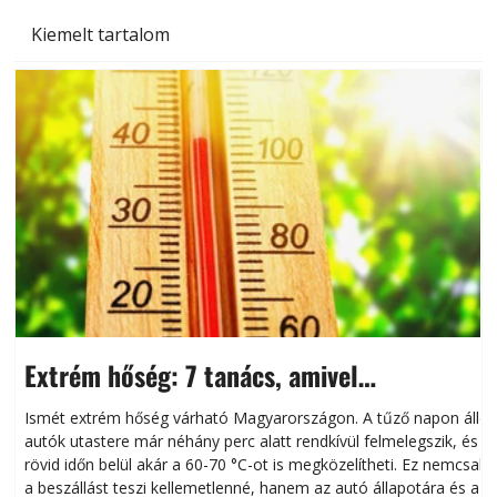
Kiemelt tartalom
Extrém hőség: 7 tanács, amivel
megóvhatjuk autónkat a nyári károktól
Ismét extrém hőség várható Magyarországon. A tűző napon álló
autók utastere már néhány perc alatt rendkívül felmelegszik, és
rövid időn belül akár a 60-70 °C-ot is megközelítheti. Ez nemcsak
n
a beszállást teszi kellemetlenné, hanem az autó állapotára és a