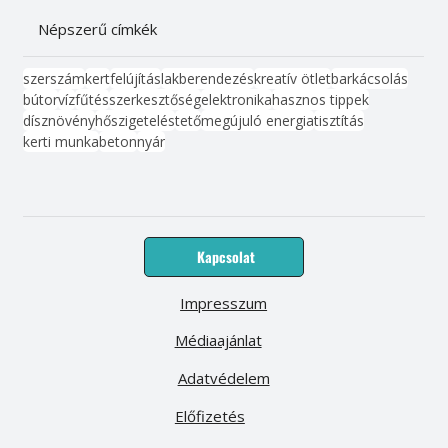
Népszerű címkék
szerszám
kert
felújítás
lakberendezés
kreatív ötlet
barkácsolás
bútor
víz
fűtés
szerkesztőség
elektronika
hasznos tippek
dísznövény
hőszigetelés
tető
megújuló energia
tisztítás
kerti munka
beton
nyár
Kapcsolat
Impresszum
Médiaajánlat
Adatvédelem
Előfizetés