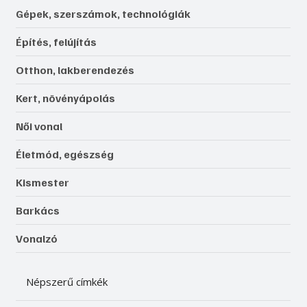
Gépek, szerszámok, technológiák
Építés, felújítás
Otthon, lakberendezés
Kert, növényápolás
Női vonal
Életmód, egészség
Kismester
Barkács
Vonalzó
Népszerű címkék