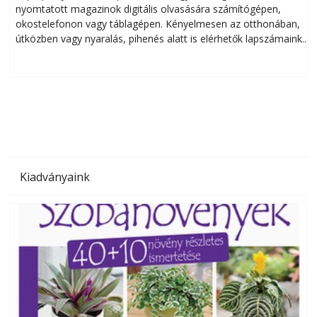
nyomtatott magazinok digitális olvasására számítógépen,
okostelefonon vagy táblagépen. Kényelmesen az otthonában,
útközben vagy nyaralás, pihenés alatt is elérhetők lapszámaink.
ú
Bárhol, bármikor, akár külföldön élve vagy dolgozva is
B
olvashatók az Ezermester lapszámai. A Laptapir kényelmes
megoldás, mert: – t
Kiadványaink