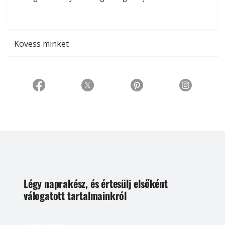
t
Kövess minket
Légy naprakész, és értesülj elsőként
válogatott tartalmainkról