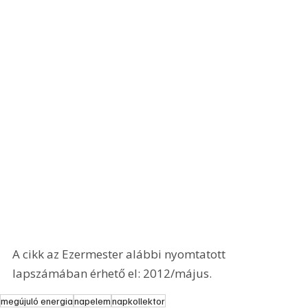
A cikk az Ezermester alábbi nyomtatott 
lapszámában érhető el: 2012/május.
megújuló energia
napelem
napkollektor