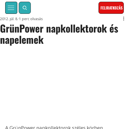
FELIRATKOZÁS
2012. júl. 8.
1 perc olvasás
GrünPower napkollektorok és
napelemek
A GrünPower napkollektorok széles körben 