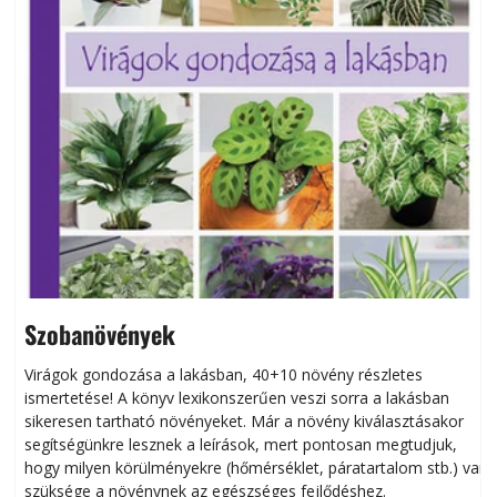
Szobanövények
Virágok gondozása a lakásban, 40+10 növény részletes
ismertetése! A könyv lexikonszerűen veszi sorra a lakásban
s
sikeresen tart­ha­tó növényeket. Már a növény kiválasztásakor
h
segítségünkre lesznek a leírások, mert pontosan megtudjuk,
k
hogy milyen körülményekre (hőmérséklet, páratartalom stb.) van
szüksége a növénynek az egészséges fejlődéshez.