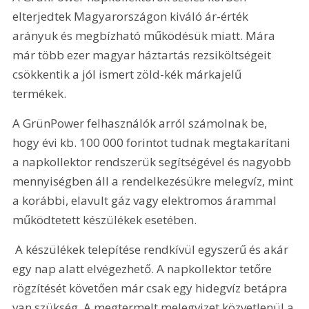
elterjedtek Magyarországon kiváló ár-érték 
arányuk és megbízható működésük miatt. Mára 
már több ezer magyar háztartás rezsiköltségeit 
csökkentik a jól ismert zöld-kék márkajelű 
termékek.
A GrünPower felhasználók arról számolnak be, 
hogy évi kb. 100 000 forintot tudnak megtakarítani 
a napkollektor rendszerük segítségével és nagyobb 
mennyiségben áll a rendelkezésükre melegvíz, mint 
a korábbi, elavult gáz vagy elektromos árammal 
működtetett készülékek esetében.
 A készülékek telepítése rendkívül egyszerű és akár 
egy nap alatt elvégezhető. A napkollektor tetőre 
rögzítését követően már csak egy hidegvíz betápra 
van szükség. A megtermelt melegvizet közvetlenül a 