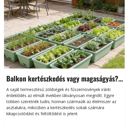
Balkon kertészkedés vagy magaságyás?
Helytakarékos kertészkedés
A saját termesztésű zöldségek és fűszernövények iránti
érdeklődés az elmúlt években látványosan megnőtt. Egyre
többen szeretnék tudni, honnan származik az élelmiszer az
l
asztalukra, miközben a kertészkedés sokak számára
kikapcsolódást és feltöltődést is jelent.
é
d