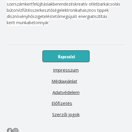
szerszám
kert
felújítás
lakberendezés
kreatív ötlet
barkácsolás
bútor
víz
fűtés
szerkesztőség
elektronika
hasznos tippek
dísznövény
hőszigetelés
tető
megújuló energia
tisztítás
kerti munka
beton
nyár
Kapcsolat
Impresszum
Médiaajánlat
Adatvédelem
Előfizetés
Szerzői jogok