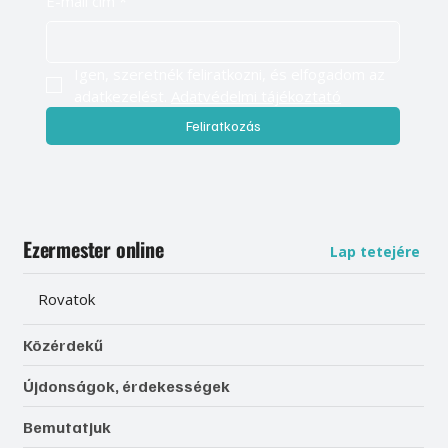
E-mail cím
*
Igen, szeretnék feliratkozni, és elfogadom az 
adatkezelést. 
Adatvédelmi tájékoztató
Feliratkozás
Ezermester online
Lap tetejére
Rovatok
Közérdekű
Újdonságok, érdekességek
Bemutatjuk