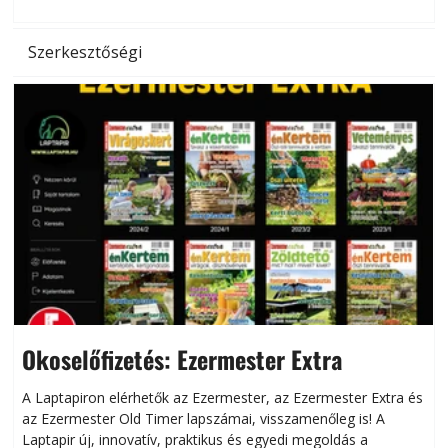
Szerkesztőségi
Okoselőfizetés: Ezermester Extra
A Laptapiron elérhetők az Ezermester, az Ezermester Extra és
az Ezermester Old Timer lapszámai, visszamenőleg is! A
Laptapir új, innovatív, praktikus és egyedi megoldás a
L