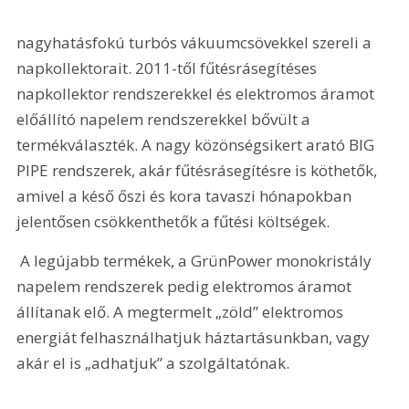
nagyhatásfokú turbós vákuumcsövekkel szereli a 
napkollektorait. 2011-től fűtésrásegítéses 
napkollektor rendszerekkel és elektromos áramot 
előállító napelem rendszerekkel bővült a 
termékválaszték. A nagy közönségsikert arató BIG 
PIPE rendszerek, akár fűtésrásegítésre is köthetők, 
amivel a késő őszi és kora tavaszi hónapokban 
jelentősen csökkenthetők a fűtési költségek.
 A legújabb termékek, a GrünPower monokristály 
napelem rendszerek pedig elektromos áramot 
állítanak elő. A megtermelt „zöld” elektromos 
energiát felhasználhatjuk háztartásunkban, vagy 
akár el is „adhatjuk” a szolgáltatónak.