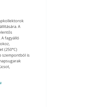
apkollektorok 
lítására. A 
elentős 
A fagyálló 
 okoz, 
t (250°C) 
b szempontból is 
 napsugarak 
úcsot, 
u