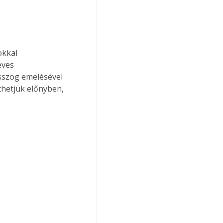
okkal 
éves 
sszög emelésével 
hetjük előnyben, 