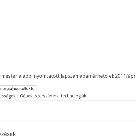
. A
megoldás,
ermester alábbi nyomtatott lapszámában érhető el: 2011/ápril
energia
napkollektor
kességek
Gépek, szerszámok, technológiák
yzések