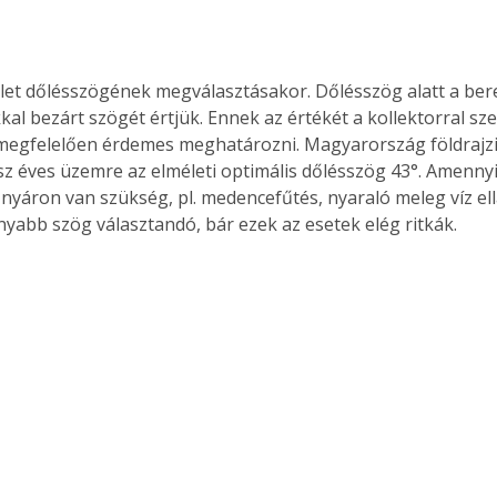
ület dőlésszögének megválasztásakor. Dőlésszög alatt a be
íkkal bezárt szögét értjük. Ennek az értékét a kollektorral s
egfelelően érdemes meghatározni. Magyarország földrajzi 
sz éves üzemre az elméleti optimális dőlésszög 43°. Amenny
nyáron van szükség, pl. medencefűtés, nyaraló meleg víz ell
nyabb szög választandó, bár ezek az esetek elég ritkák.