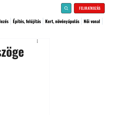
FELIRATKOZÁS
dezés
Építés, felújítás
Kert, növényápolás
Női vonal
szöge