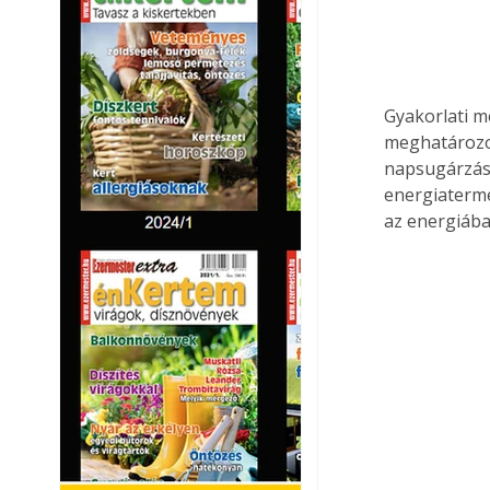
Gyakorlati m
meghatározot
napsugárzási
energiaterme
az energiába