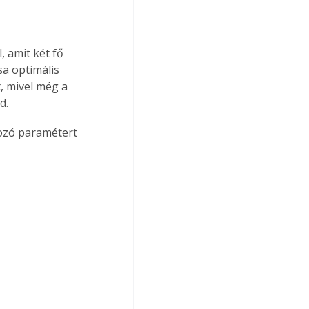
 amit két fő 
sa optimális 
, mivel még a 
d.
tozó paramétert 