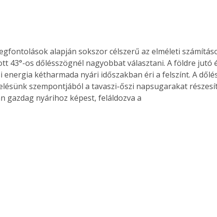
egfontolások alapján sokszor célszerű az elméleti számítás
t 43°-os dőlésszögnél nagyobbat választani. A földre jutó 
 energia kétharmada nyári időszakban éri a felszínt. A dőlé
lésünk szempontjából a tavaszi-őszi napsugarakat részesít
n gazdag nyárihoz képest, feláldozva a 