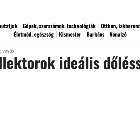
utatjuk
Gépek, szerszámok, technológiák
Otthon, lakberen
Életmód, egészség
Kismester
Barkács
Vonalzó
olvasás
lektorok ideális dőlés