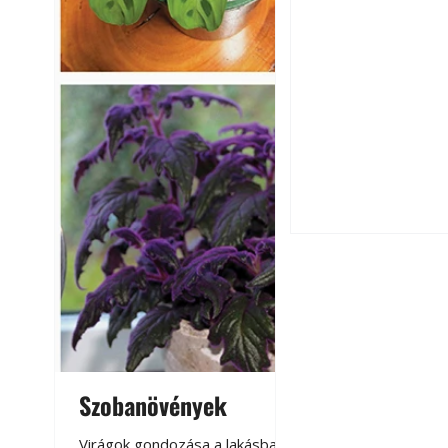
Széndioxid temető
Szobanövények
Virágoskert: k
teraszon, laká
Virágok gondozása a lakásban,