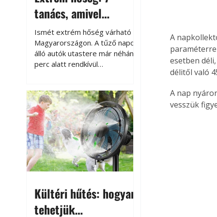
tanács, amivel
megóvhatjuk
Ismét extrém hőség várható
A napkollekt
autónkat a nyári
Magyarországon. A tűző napon
paraméterrel
álló autók utastere már néhány
károktól
esetben déli,
perc alatt rendkívül
délitől való 
felmelegszik, és rövid időn belül
akár a 60-70 °C-ot is
A nap nyáron
megközelítheti. Ez nemcsak a
vesszük figy
beszállást teszi kellemetlenné,
hanem az autó állapotára és a
benne hagyott tárgyakra is
káros hatással lehet. Néhány
egyszerű óvintézkedéssel
azonban jelentősen
csökkenthetjük a hőség káros
hatásait.
Kültéri hűtés: hogyan
tehetjük