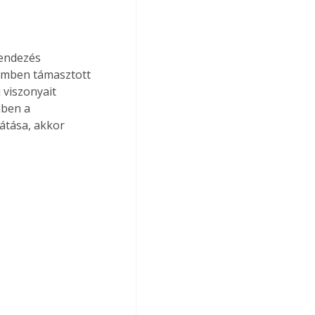
rendezés 
zemben támasztott 
viszonyait 
iben a 
átása, akkor 