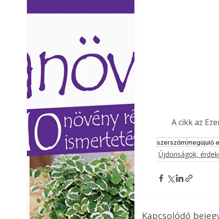
Ezermester lapszámai. A
Ezermester lapszámai
Laptapir kényelmes megoldás,
Laptapir kényelmes 
mert: – t
mert: – t
A cikk az Ez
szerszám
megújuló 
Újdonságok, érde
Kapcsolódó bejeg