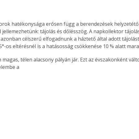
orok hatékonysága erősen függ a berendezések helyzetétől,
 jellemezhetünk: tájolás és dőlésszög. A napkollektor tájolá
 azonban célszerű elfogadnunk a háztető által adott tájolást
45°-os eltérésnél is a hatásosság csökkenése 10 % alatt mara
 magas, télen alacsony pályán jár. Ezt az évszakonként vál
elembe a 