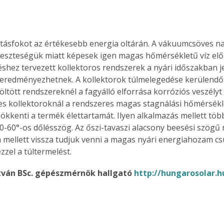
tásfokot az értékesebb energia oltárán. A vákuumcsöves n
Együtt jobban megéri!
eszteségük miatt képesek igen magas hőmérsékletű víz előál
Bővebb információ itt!
éshez tervezett kollektoros rendszerek a nyári időszakban j
k az
Együtt jobban megéri! A
 eredményezhetnek. A kollektorok túlmelegedése kerülendő. 
mester
könyvek tetszőleges
öltött rendszereknél a fagyálló elforrása korróziós veszélyt
er Old
párosítással kedvezményes
áron, 0 Ft postaköltséggel
 kollektoroknál a rendszeres magas stagnálási hőmérsékle
ptapir új,
megrendelhetők!
sökkenti a termék élettartamát. Ilyen alkalmazás mellett töb
és egyedi
50-60°-os dőlésszög. Az őszi-tavaszi alacsony beesési szögű
tt
 mellett vissza tudjuk venni a magas nyári energiahozam cs
lvasására
zzel a túltermelést.
elefonon
nyelmesen
István BSc. gépészmérnök hallgató 
http://hungarosolar.h
ben vagy
t is
. Bárhol,
ön élve
ashatók az