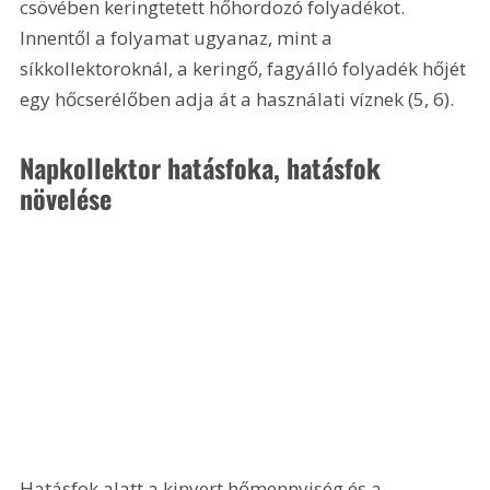
csövében keringtetett hőhordozó folyadékot. 
Innentől a folyamat ugyanaz, mint a 
síkkollektoroknál, a keringő, fagyálló folyadék hőjét 
egy hőcserélőben adja át a használati víznek (5, 6).
Napkollektor hatásfoka, hatásfok 
növelése
Hatásfok alatt a kinyert hőmennyiség és a 