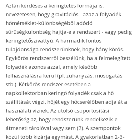
Aztán kérdéses a keringtetés formája is, 
nevezetesen, hogy gravitációs - azaz a folyadék 
hőmérséklet-különbségéből adódó 
sűrűségkülönbség hajtja-e a rendszert - vagy pedig 
keringtetőszivattyú. A harmadik fontos 
tulajdonsága rendszerünknek, hogy hány körös. 
Egykörös rendszerről beszélünk, ha a felmelegített 
folyadék azonos azzal, amely később 
felhasználásra kerül (pl. zuhanyzás, mosogatás 
stb.). Kétkörös rendszer esetében a 
napkollektorban keringő folyadék csak a hő 
szállítását végzi, hőjét egy hőcserélőben adja át a 
használati víznek. Az utolsó csoportosítási 
lehetőség az, hogy rendszerünk rendelkezik-e 
átmeneti tárolóval vagy sem (2). A szempontok 
közül több kizárja egymást. A gyakorlatban 2-3-