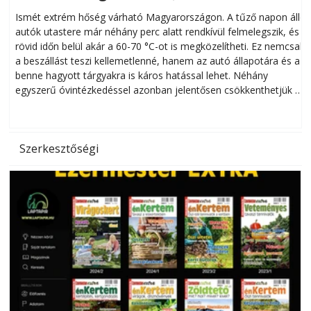
megóvhatjuk autónkat a nyári károktól
Ismét extrém hőség várható Magyarországon. A tűző napon álló
autók utastere már néhány perc alatt rendkívül felmelegszik, és
rövid időn belül akár a 60-70 °C-ot is megközelítheti. Ez nemcsak
n
a beszállást teszi kellemetlenné, hanem az autó állapotára és a
benne hagyott tárgyakra is káros hatással lehet. Néhány
egyszerű óvintézkedéssel azonban jelentősen csökkenthetjük a
hőség káros hatásait.
l
Szerkesztőségi