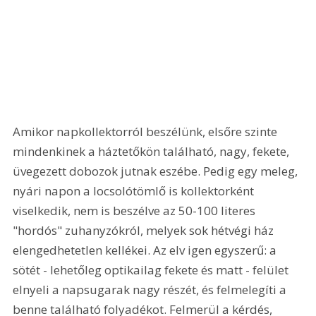
Amikor napkollektorról beszélünk, elsőre szinte 
mindenkinek a háztetőkön található, nagy, fekete, 
üvegezett dobozok jutnak eszébe. Pedig egy meleg, 
nyári napon a locsolótömlő is kollektorként 
viselkedik, nem is beszélve az 50-100 literes 
"hordós" zuhanyzókról, melyek sok hétvégi ház 
elengedhetetlen kellékei. Az elv igen egyszerű: a 
sötét - lehetőleg optikailag fekete és matt - felület 
elnyeli a napsugarak nagy részét, és felmelegíti a 
benne található folyadékot. Felmerül a kérdés, 