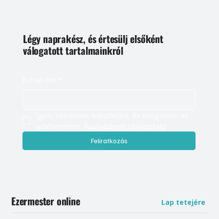
Légy naprakész, és értesülj elsőként
válogatott tartalmainkról
E-mail cím
*
Igen, szeretnék feliratkozni, és elfogadom az 
adatkezelést. 
Adatvédelmi tájékoztató
Feliratkozás
Ezermester online
Lap tetejére