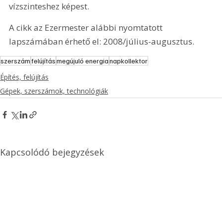
vízszinteshez képest.
A cikk az Ezermester alábbi nyomtatott 
lapszámában érhető el: 2008/július-augusztus.
szerszám
felújítás
megújuló energia
napkollektor
Építés, felújítás
Gépek, szerszámok, technológiák
Kapcsolódó bejegyzések