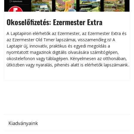
Okoselőfizetés: Ezermester Extra
A Laptapiron elérhetők az Ezermester, az Ezermester Extra és
az Ezermester Old Timer lapszámai, visszamenőleg is! A
Laptapir új, innovatív, praktikus és egyedi megoldás a
L
nyomtatott magazinok digitális olvasására számítógépen,
okostelefonon vagy táblagépen. Kényelmesen az otthonában,
útközben vagy nyaralás, pihenés alatt is elérhetők lapszámaink.
ú
Bárhol, bármikor, akár külföldön élve vagy dolgozva is
B
olvashatók az Ezermester lapszámai. A Laptapir kényelmes
megoldás, mert: – t
Kiadványaink