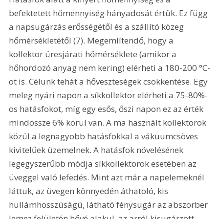
befektetett hőmennyiség hányadosát értük. Ez függ 
a napsugárzás erősségétől és a szállító közeg 
hőmérsékletétől (7). Megemlítendő, hogy a 
kollektor üresjárati hőmérséklete (amikor a 
hőhordozó anyag nem kering) elérheti a 180-200 °C-
ot is. Célunk tehát a hőveszteségek csökkentése. Egy 
meleg nyári napon a síkkollektor elérheti a 75-80%-
os hatásfokot, míg egy esős, őszi napon ez az érték 
mindössze 6% körül van. A ma használt kollektorok 
közül a legnagyobb hatásfokkal a vákuumcsöves 
kivitelűek üzemelnek. A hatásfok növelésének 
legegyszerűbb módja síkkollektorok esetében az 
üveggel való lefedés. Mint azt már a napelemeknél 
láttuk, az üvegen könnyedén áthatoló, kis 
hullámhosszúságú, látható fénysugár az abszorber 
lemez felületén hővé alakul, az arról kisugárzott, 