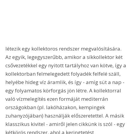
létezik egy kollektoros rendszer megvalósítására. 
Az egyik, legegyszerűbb, amikor a síkkollektor két 
csővezetékkel egy nyitott tartályhoz van kötve, így a 
kollektorban felmelegedett folyadék felfelé száll, 
helyébe hideg víz áramlik, és így - amíg süt a nap - 
egy folyamatos körforgás jön létre. A kollektorral 
való vízmelegítés ezen formáját mediterrán 
országokban (pl. lakóházakon, kempingek 
zuhanyzójában) használják előszeretettel. A másik 
klasszikus kivitel - amiről jelen cikkünk is szól - egy 
kétkörös rendszer, ahol a keringtetést 