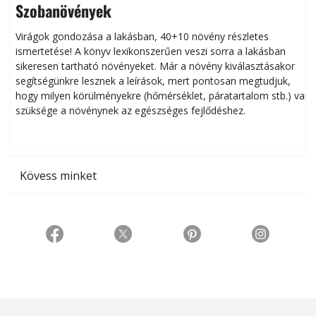
Szobanövények
Virágok gondozása a lakásban, 40+10 növény részletes
ismertetése! A könyv lexikonszerűen veszi sorra a lakásban
s
sikeresen tart­ha­tó növényeket. Már a növény kiválasztásakor
h
segítségünkre lesznek a leírások, mert pontosan megtudjuk,
k
hogy milyen körülményekre (hőmérséklet, páratartalom stb.) van
szüksége a növénynek az egészséges fejlődéshez.
t
Kövess minket