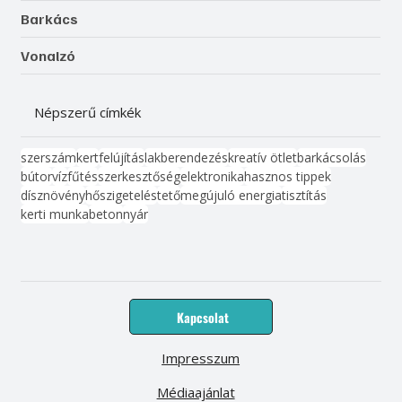
Barkács
Vonalzó
Népszerű címkék
szerszám
kert
felújítás
lakberendezés
kreatív ötlet
barkácsolás
bútor
víz
fűtés
szerkesztőség
elektronika
hasznos tippek
dísznövény
hőszigetelés
tető
megújuló energia
tisztítás
kerti munka
beton
nyár
Kapcsolat
Impresszum
Médiaajánlat