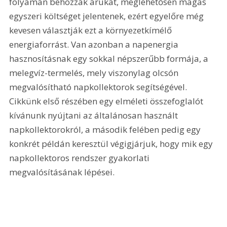
folyamán behozzák árukat, meglehetősen magas 
egyszeri költséget jelentenek, ezért egyelőre még 
kevesen választják ezt a környezetkímélő 
energiaforrást. Van azonban a napenergia 
hasznosításnak egy sokkal népszerűbb formája, a 
melegvíz-termelés, mely viszonylag olcsón 
megvalósítható napkollektorok segítségével. 
Cikkünk első részében egy elméleti összefoglalót 
kívánunk nyújtani az általánosan használt 
napkollektorokról, a második felében pedig egy 
konkrét példán keresztül végigjárjuk, hogy mik egy 
napkollektoros rendszer gyakorlati 
megvalósításának lépései.