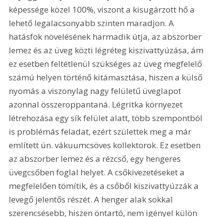
képessége közel 100%, viszont a kisugárzott hő a 
lehető legalacsonyabb szinten maradjon. A 
hatásfok növelésének harmadik útja, az abszorber 
lemez és az üveg közti légréteg kiszivattyúzása, ám 
ez esetben feltétlenül szükséges az üveg megfelelő 
számú helyen történő kitámasztása, hiszen a külső 
nyomás a viszonylag nagy felületű üveglapot 
azonnal összeroppantaná. Légritka környezet 
létrehozása egy sík felület alatt, több szempontból 
is problémás feladat, ezért születtek meg a már 
említett ún. vákuumcsöves kollektorok. Ez esetben 
az abszorber lemez és a rézcső, egy hengeres 
üvegcsőben foglal helyet. A csőkivezetéseket a 
megfelelően tömítik, és a csőből kiszivattyúzzák a 
levegő jelentős részét. A henger alak sokkal 
szerencsésebb, hiszen öntartó, nem igényel külön 