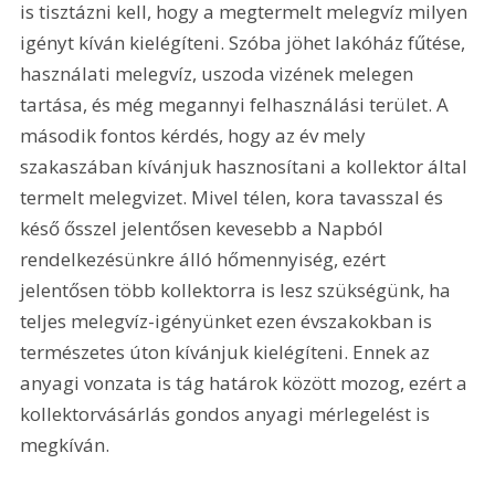
is tisztázni kell, hogy a megtermelt melegvíz milyen 
igényt kíván kielégíteni. Szóba jöhet lakóház fűtése, 
használati melegvíz, uszoda vizének melegen 
tartása, és még megannyi felhasználási terület. A 
második fontos kérdés, hogy az év mely 
szakaszában kívánjuk hasznosítani a kollektor által 
termelt melegvizet. Mivel télen, kora tavasszal és 
késő ősszel jelentősen kevesebb a Napból 
rendelkezésünkre álló hőmennyiség, ezért 
jelentősen több kollektorra is lesz szükségünk, ha 
teljes melegvíz-igényünket ezen évszakokban is 
természetes úton kívánjuk kielégíteni. Ennek az 
anyagi vonzata is tág határok között mozog, ezért a 
kollektorvásárlás gondos anyagi mérlegelést is 
megkíván. 