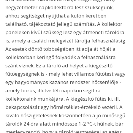
négyzetméter napkollektorra lesz szükségünk, 
ahhoz segítséget nyújthat a külön keretben 
található, tájékoztató jellegű számítás. A kollektor 
paneleken kívül szükség lesz egy átmeneti tárolóra 
is, amely a család melegvizét tárolja felhasználásig. 
Az esetek döntő többségében itt adja át hőjét a 
kollektorban keringő folyadék a felhasználásra 
szánt víznek. Ez a tároló ad helyet a kiegészítő 
fűtőegységnek is - mely lehet villamos fűtőtest vagy 
egy hagyományos kazános rendszer hőcserélője - 
amely borús, illetve téli napokon segít rá 
kollektoraink munkájára. A kiegészítő fűtés ki, ill. 
bekapcsolását egy hőmérséklet-érzékelő vezérli. A 
kiváló hőszigetelésnek köszönhetően a jó minőségű 
tárolók 24 óra alatt mindössze 1-2 °C-t hűlnek, bár 
megjegyzendő, hogy a tároló veszteségei az egész 