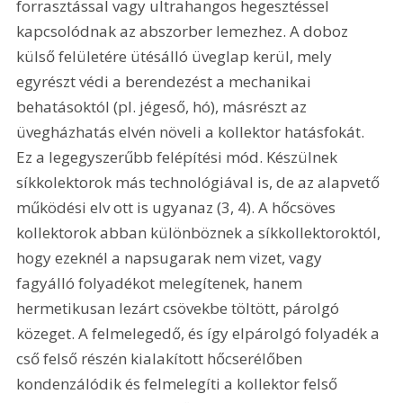
forrasztással vagy ultrahangos hegesztéssel 
kapcsolódnak az abszorber lemezhez. A doboz 
külső felületére ütésálló üveglap kerül, mely 
egyrészt védi a berendezést a mechanikai 
behatásoktól (pl. jégeső, hó), másrészt az 
üvegházhatás elvén növeli a kollektor hatásfokát. 
Ez a legegyszerűbb felépítési mód. Készülnek 
síkkolektorok más technológiával is, de az alapvető 
működési elv ott is ugyanaz (3, 4). A hőcsöves 
kollektorok abban különböznek a síkkollektoroktól, 
hogy ezeknél a napsugarak nem vizet, vagy 
fagyálló folyadékot melegítenek, hanem 
hermetikusan lezárt csövekbe töltött, párolgó 
közeget. A felmelegedő, és így elpárolgó folyadék a 
cső felső részén kialakított hőcserélőben 
kondenzálódik és felmelegíti a kollektor felső 