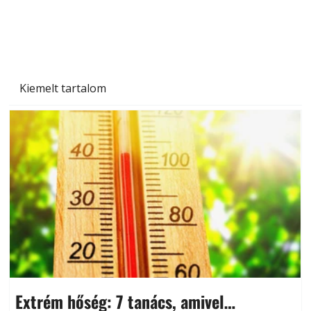
Beton járdalap készítése és lerakása – gyári
és saját készítésű megoldások
Kiemelt tartalom
Extrém hőség: 7 tanács, amivel