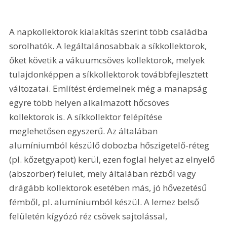
A napkollektorok kialakítás szerint több családba 
sorolhatók. A legáltalánosabbak a síkkollektorok, 
őket követik a vákuumcsöves kollektorok, melyek 
tulajdonképpen a síkkollektorok továbbfejlesztett 
változatai. Említést érdemelnek még a manapság 
egyre több helyen alkalmazott hőcsöves 
kollektorok is. A síkkollektor felépítése 
meglehetősen egyszerű. Az általában 
alumíniumból készülő dobozba hőszigetelő-réteg 
(pl. kőzetgyapot) kerül, ezen foglal helyet az elnyelő 
(abszorber) felület, mely általában rézből vagy 
drágább kollektorok esetében más, jó hővezetésű 
fémből, pl. alumíniumból készül. A lemez belső 
felületén kígyózó réz csövek sajtolással, 