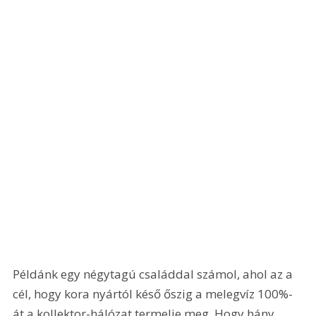
Példánk egy négytagú családdal számol, ahol az a 
cél, hogy kora nyártól késő őszig a melegvíz 100%-
át a kollektor-hálózat termelje meg. Hogy hány 