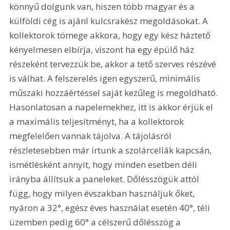
könnyű dolgunk van, hiszen több magyar és a 
külföldi cég is ajánl kulcsrakész megoldásokat. A 
kollektorok tömege akkora, hogy egy kész háztető 
kényelmesen elbírja, viszont ha egy épülő ház 
részeként tervezzük be, akkor a tető szerves részévé 
is válhat. A felszerelés igen egyszerű, minimális 
műszaki hozzáértéssel saját kezűleg is megoldható. 
Hasonlatosan a napelemekhez, itt is akkor érjük el 
a maximális teljesítményt, ha a kollektorok 
megfelelően vannak tájolva. A tájolásról 
részletesebben már írtunk a szolárcellák kapcsán, 
ismétlésként annyit, hogy minden esetben déli 
irányba állítsuk a paneleket. Dőlésszögük attól 
függ, hogy milyen évszakban használjuk őket, 
nyáron a 32°, egész éves használat esetén 40°, téli 
üzemben pedig 60° a célszerű dőlésszög a 