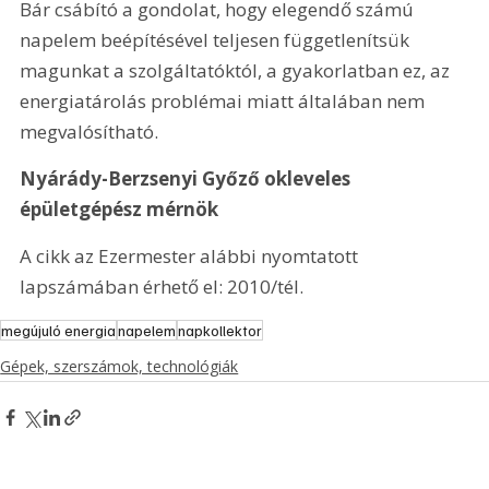
Bár csábító a gondolat, hogy elegendő számú 
napelem beépítésével teljesen függetlenítsük 
magunkat a szolgáltatóktól, a gyakorlatban ez, az 
energiatárolás problémai miatt általában nem 
megvalósítható.
Nyárády-Berzsenyi Győző okleveles 
épületgépész mérnök
A cikk az Ezermester alábbi nyomtatott 
lapszámában érhető el: 2010/tél.
megújuló energia
napelem
napkollektor
Gépek, szerszámok, technológiák