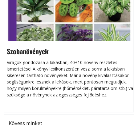
Szobanövények
Virágok gondozása a lakásban, 40+10 növény részletes
ismertetése! A könyv lexikonszerűen veszi sorra a lakásban
s
sikeresen tart­ha­tó növényeket. Már a növény kiválasztásakor
h
segítségünkre lesznek a leírások, mert pontosan megtudjuk,
k
hogy milyen körülményekre (hőmérséklet, páratartalom stb.) van
szüksége a növénynek az egészséges fejlődéshez.
t
Kövess minket