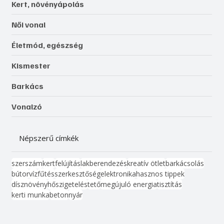
Kert, növényápolás
Női vonal
Életmód, egészség
Kismester
Barkács
Vonalzó
Népszerű címkék
szerszám
kert
felújítás
lakberendezés
kreatív ötlet
barkácsolás
bútor
víz
fűtés
szerkesztőség
elektronika
hasznos tippek
dísznövény
hőszigetelés
tető
megújuló energia
tisztítás
kerti munka
beton
nyár