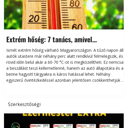
Extrém hőség: 7 tanács, amivel
megóvhatjuk autónkat a nyári károktól
Ismét extrém hőség várható Magyarországon. A tűző napon álló
autók utastere már néhány perc alatt rendkívül felmelegszik, és
rövid időn belül akár a 60-70 °C-ot is megközelítheti. Ez nemcsak
n
a beszállást teszi kellemetlenné, hanem az autó állapotára és a
benne hagyott tárgyakra is káros hatással lehet. Néhány
egyszerű óvintézkedéssel azonban jelentősen csökkenthetjük a
hőség káros hatásait.
l
Szerkesztőségi