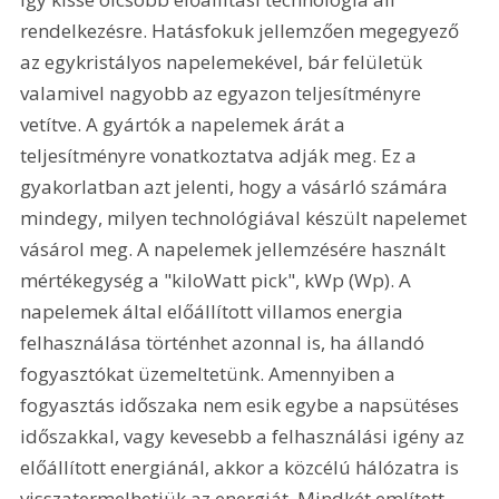
rendelkezésre. Hatásfokuk jellemzően megegyező 
az egykristályos napelemekével, bár felületük 
valamivel nagyobb az egyazon teljesítményre 
vetítve. A gyártók a napelemek árát a 
teljesítményre vonatkoztatva adják meg. Ez a 
gyakorlatban azt jelenti, hogy a vásárló számára 
mindegy, milyen technológiával készült napelemet 
vásárol meg. A napelemek jellemzésére használt 
mértékegység a "kiloWatt pick", kWp (Wp). A 
napelemek által előállított villamos energia 
felhasználása történhet azonnal is, ha állandó 
fogyasztókat üzemeltetünk. Amennyiben a 
fogyasztás időszaka nem esik egybe a napsütéses 
időszakkal, vagy kevesebb a felhasználási igény az 
előállított energiánál, akkor a közcélú hálózatra is 
visszatermelhetjük az energiát. Mindkét említett 