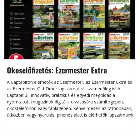
Okoselőfizetés: Ezermester Extra
A Laptapiron elérhetők az Ezermester, az Ezermester Extra és
az Ezermester Old Timer lapszámai, visszamenőleg is! A
Laptapir új, innovatív, praktikus és egyedi megoldás a
L
nyomtatott magazinok digitális olvasására számítógépen,
okostelefonon vagy táblagépen. Kényelmesen az otthonában,
útközben vagy nyaralás, pihenés alatt is elérhetők lapszámaink.
ú
Bárhol, bármikor, akár külföldön élve vagy dolgozva is
B
olvashatók az Ezermester lapszámai. A Laptapir kényelmes
megoldás, mert: – t