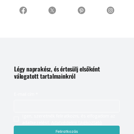
Légy naprakész, és értesülj elsőként
válogatott tartalmainkról
E-mail cím
*
Igen, szeretnék feliratkozni, és elfogadom az 
adatkezelést. 
Adatvédelmi tájékoztató
Feliratkozás