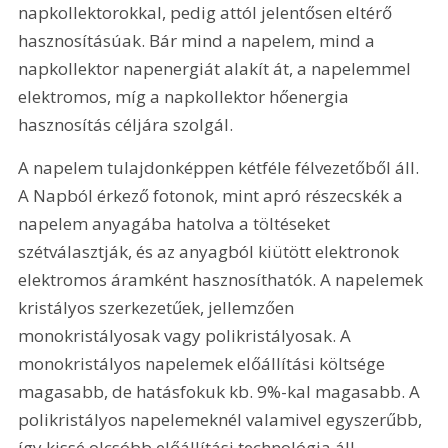
napkollektorokkal, pedig attól jelentősen eltérő 
hasznosításúak. Bár mind a napelem, mind a 
napkollektor napenergiát alakít át, a napelemmel 
elektromos, míg a napkollektor hőenergia 
hasznosítás céljára szolgál.
A napelem tulajdonképpen kétféle félvezetőből áll. 
A Napból érkező fotonok, mint apró részecskék a 
napelem anyagába hatolva a töltéseket 
szétválasztják, és az anyagból kiütött elektronok 
elektromos áramként hasznosíthatók. A napelemek 
kristályos szerkezetűek, jellemzően 
monokristályosak vagy polikristályosak. A 
monokristályos napelemek előállítási költsége 
magasabb, de hatásfokuk kb. 9%-kal magasabb. A 
polikristályos napelemeknél valamivel egyszerűbb, 
így kissé olcsóbb előállítási technológia áll 