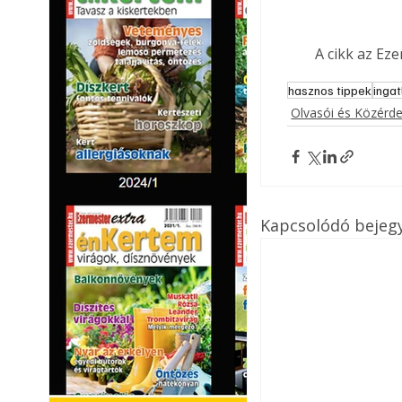
A cikk az Ez
hasznos tippek
ingat
Olvasói és Közérd
Kapcsolódó bejeg