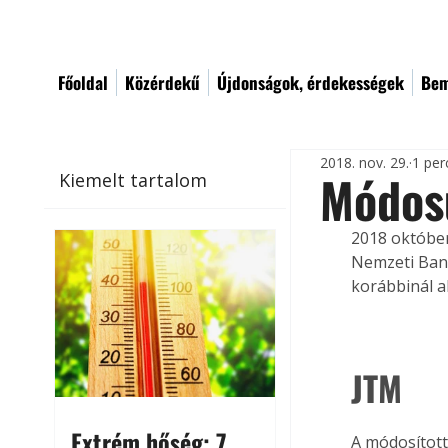
Főoldal
Közérdekű
Újdonságok, érdekességek
Bem
2018. nov. 29.
1 per
Módosu
Kiemelt tartalom
2018 október
Nemzeti Bank
korábbinál 
JTM
Extrém hőség: 7
A módosított