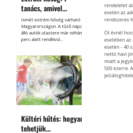
rendeletet al
tanács, amivel
esetén az ad
megóvhatjuk
rendszeres h
Ismét extrém hőség várható
autónkat a nyári
Magyarországon. A tűző napon
Öt évnél hos
álló autók utastere már néhány
károktól
perc alatt rendkívül
esetében az 
felmelegszik, és rövid időn belül
esetén - 40 
akár a 60-70 °C-ot is
nettó havi j
megközelítheti. Ez nemcsak a
miatt a jegyb
beszállást teszi kellemetlenné,
500 ezerre. 
hanem az autó állapotára és a
jelzáloghitel
benne hagyott tárgyakra is
káros hatással lehet. Néhány
egyszerű óvintézkedéssel
azonban jelentősen
csökkenthetjük a hőség káros
hatásait.
Kültéri hűtés: hogyan
tehetjük