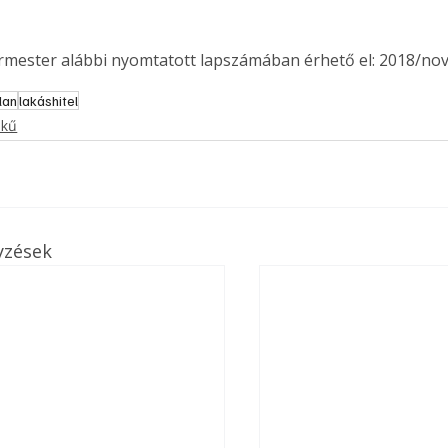
ermester alábbi nyomtatott lapszámában érhető el: 2018/no
lan
lakáshitel
ekű
yzések