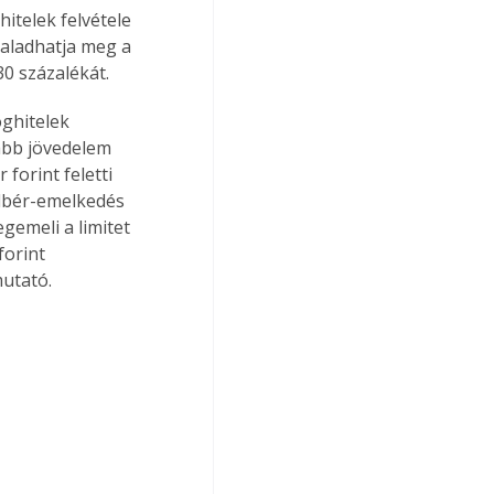
itelek felvétele 
haladhatja meg a 
0 százalékát.
ghitelek 
abb jövedelem 
forint feletti 
álbér-emelkedés 
gemeli a limitet 
forint 
mutató.