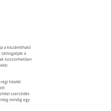
ja a kiszámítható 
k támogatják a 
nak köszönhetően 
sebb 
égi hitelét 
ett 
shitel szerződés 
 még mindig egy 