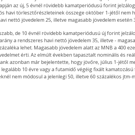
apján az új, 5 évnél rövidebb kamatperiódusú forint jelzálogh
ós havi törlesztőrészleteinek összege október 1-jétől nem 
avi nettó jövedelem 25, illetve magasabb jövedelem esetén 3
szabb, de 10 évnél rövidebb kamatperiódusú új forint jelzálo
arány a rendszeres havi nettó jövedelem 35, illetve - magas
százaléka lehet. Magasabb jövedelem alatt az MNB a 400 ezer 
övedelmet érti. Az elmúlt években tapasztalt nominális és re
ank azonban már bejelentette, hogy jövőre, július 1-jétől me
A legalább 10 évre vagy a futamidő végéig fixált kamatozású 
eknél nem módosul a jelenlegi 50, illetve 60 százalékos jtm-