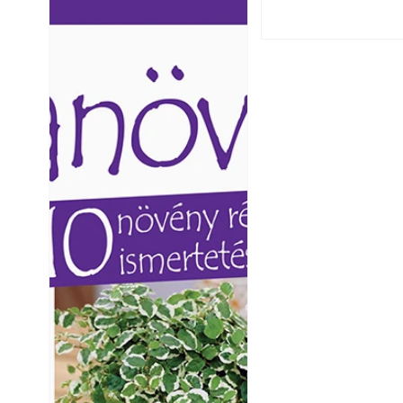
Ezermester lapszámai. A
Ezermester lapszámai
Laptapir kényelmes megoldás,
Laptapir kényelmes 
mert: – t
mert: – t
Napégés kezelése 
nap ért?