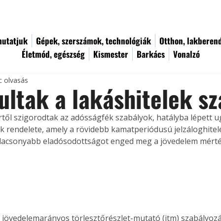
utatjuk
Gépek, szerszámok, technológiák
Otthon, lakberen
Életmód, egészség
Kismester
Barkács
Vonalzó
c olvasás
ltak a lakáshitelek sz
től szigorodtak az adósságfék szabályok, hatályba lépett u
 rendelete, amely a rövidebb kamatperiódusú jelzáloghitele
alacsonyabb eladósodottságot enged meg a jövedelem mérté
 jövedelemarányos törlesztőrészlet-mutató (jtm) szabályozá