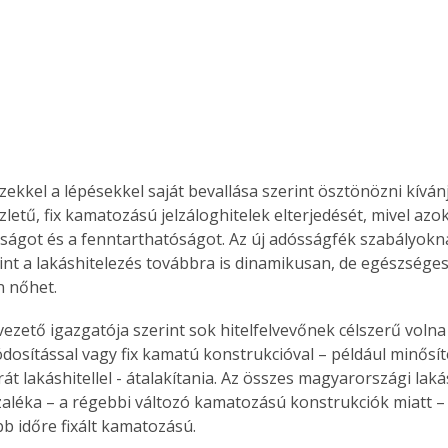
zekkel a lépésekkel saját bevallása szerint ösztönözni kíván
zletű, fix kamatozású jelzáloghitelek elterjedését, mivel azo
ságot és a fenntarthatóságot. Az új adósságfék szabályok
nt a lakáshitelezés továbbra is dinamikusan, de egészsége
 nőhet. 
zető igazgatója szerint sok hitelfelvevőnek célszerű volna r
osítással vagy fix kamatú konstrukcióval – például minősít
t lakáshitellel - átalakítania. Az összes magyarországi laká
zaléka – a régebbi változó kamatozású konstrukciók miatt –
bb időre fixált kamatozású.