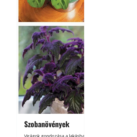
Szobanövények
Virágoskert: k
teraszon, laká
Virágok gondozása a lakásban,