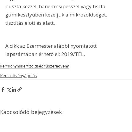
puszta kézzel, hanem csipesszel vagy tiszta 
gumikesztyűben kezeljük a mikrozöldséget, 
tisztítás előtt és alatt.
A cikk az Ezermester alábbi nyomtatott 
lapszámában érhető el: 2019/TÉL.
kert
konyhakert
zöldség
fűszernövény
Kert, növényápolás
Kapcsolódó bejegyzések