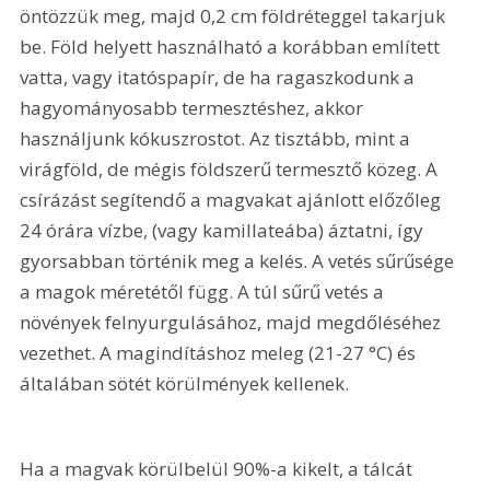
öntözzük meg, majd 0,2 cm földréteggel takarjuk 
be. Föld helyett használható a korábban említett 
vatta, vagy itatóspapír, de ha ragaszkodunk a 
hagyományosabb termesztéshez, akkor 
használjunk kókuszrostot. Az tisztább, mint a 
virágföld, de mégis földszerű termesztő közeg. A 
csírázást segítendő a magvakat ajánlott előzőleg 
24 órára vízbe, (vagy kamillateába) áztatni, így 
gyorsabban történik meg a kelés. A vetés sűrűsége 
a magok méretétől függ. A túl sűrű vetés a 
növények felnyurgulásához, majd megdőléséhez 
vezethet. A magindításhoz meleg (21-27 °C) és 
általában sötét körülmények kellenek.
Ha a magvak körülbelül 90%-a kikelt, a tálcát 