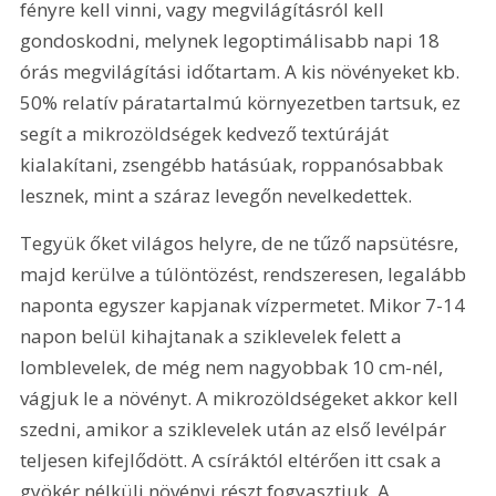
fényre kell vinni, vagy megvilágításról kell 
gondoskodni, melynek legoptimálisabb napi 18 
órás megvilágítási időtartam. A kis növényeket kb. 
50% relatív páratartalmú környezetben tartsuk, ez 
segít a mikrozöldségek kedvező textúráját 
kialakítani, zsengébb hatásúak, roppanósabbak 
lesznek, mint a száraz levegőn nevelkedettek.
Tegyük őket világos helyre, de ne tűző napsütésre, 
majd kerülve a túlöntözést, rendszeresen, legalább 
naponta egyszer kapjanak vízpermetet. Mikor 7-14 
napon belül kihajtanak a sziklevelek felett a 
lomblevelek, de még nem nagyobbak 10 cm-nél, 
vágjuk le a növényt. A mikrozöldségeket akkor kell 
szedni, amikor a sziklevelek után az első levélpár 
teljesen kifejlődött. A csíráktól eltérően itt csak a 
gyökér nélküli növényi részt fogyasztjuk. A 