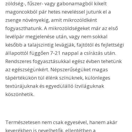
zöldség-, fűszer- vagy gabonamagból kikelt 
magoncokból pár hetes neveléssel jutunk el a 
zsenge növényekig, amit mikrozöldként 
fogyaszthatunk. A mikrozöldségeket már az első 
levélpár megjelenése után, vagy nem sokkal 
később a talajszintig levágják, fajtótól és fejlettségi 
állapottól függően 7-21 nappal a csírázás után. 
Rendszeres fogyasztásukkal egész évben tehetünk 
az egészségünkért. Népszerűségüket magas 
tápértékükön túl élénk színüknek, különleges 
textúrájuknak és egyedülálló ízviláguknak 
köszönhetik. 
Természetesen nem csak egyesével, hanem akár 
keverékben is nevelhetők, ellentétben a 