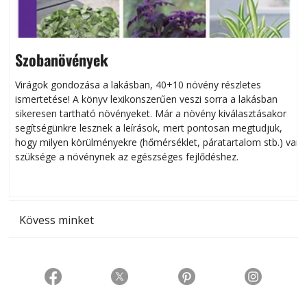
Szobanövények
Virágok gondozása a lakásban, 40+10 növény részletes
ismertetése! A könyv lexikonszerűen veszi sorra a lakásban
s
sikeresen tart­ha­tó növényeket. Már a növény kiválasztásakor
h
segítségünkre lesznek a leírások, mert pontosan megtudjuk,
k
hogy milyen körülményekre (hőmérséklet, páratartalom stb.) van
szüksége a növénynek az egészséges fejlődéshez.
t
Kövess minket