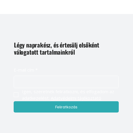
Légy naprakész, és értesülj elsőként
válogatott tartalmainkról
E-mail cím
*
Igen, szeretnék feliratkozni, és elfogadom az 
adatkezelést. 
Adatvédelmi tájékoztató
Feliratkozás