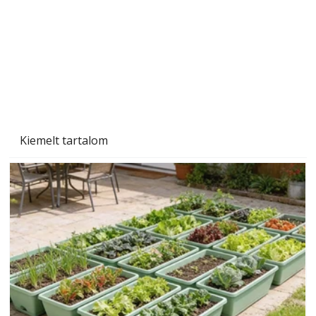
Szárazság a kertben – az aszály hatása a
növényekre és a védekezés lehetőségei
Kiemelt tartalom