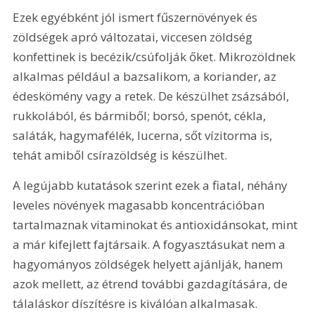
Ezek egyébként jól ismert fűszernövények és 
zöldségek apró változatai, viccesen zöldség 
konfettinek is becézik/csúfolják őket. Mikrozöldnek 
alkalmas például a bazsalikom, a koriander, az 
édeskömény vagy a retek. De készülhet zsázsából, 
rukkolából, és bármiből; borsó, spenót, cékla, 
saláták, hagymafélék, lucerna, sőt vízitorma is, 
tehát amiből csírazöldség is készülhet.
A legújabb kutatások szerint ezek a fiatal, néhány 
leveles növények magasabb koncentrációban 
tartalmaznak vitaminokat és antioxidánsokat, mint 
a már kifejlett fajtársaik. A fogyasztásukat nem a 
hagyományos zöldségek helyett ajánlják, hanem 
azok mellett, az étrend további gazdagítására, de 
tálaláskor díszítésre is kiválóan alkalmasak.