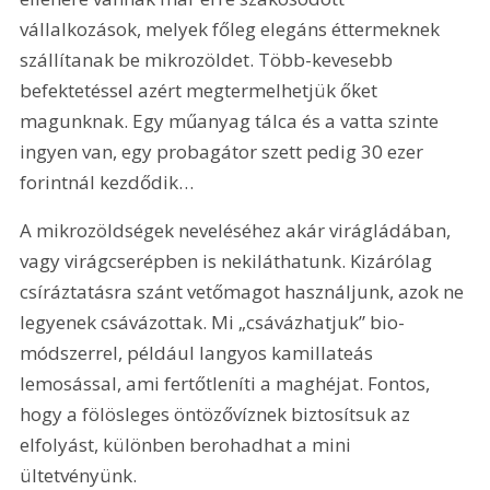
vállalkozások, melyek főleg elegáns éttermeknek 
szállítanak be mikrozöldet. Több-kevesebb 
befektetéssel azért megtermelhetjük őket 
magunknak. Egy műanyag tálca és a vatta szinte 
ingyen van, egy probagátor szett pedig 30 ezer 
forintnál kezdődik…
A mikrozöldségek neveléséhez akár virágládában, 
vagy virágcserépben is nekiláthatunk. Kizárólag 
csíráztatásra szánt vetőmagot használjunk, azok ne 
legyenek csávázottak. Mi „csávázhatjuk” bio-
módszerrel, például langyos kamillateás 
lemosással, ami fertőtleníti a maghéjat. Fontos, 
hogy a fölösleges öntözővíznek biztosítsuk az 
elfolyást, különben berohadhat a mini 
ültetvényünk.