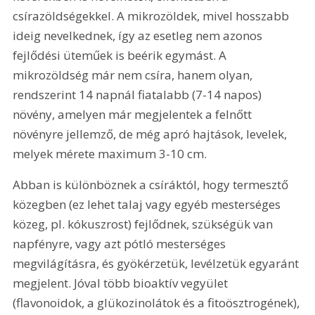
csírazöldségekkel. A mikrozöldek, mivel hosszabb 
ideig nevelkednek, így az esetleg nem azonos 
fejlődési üteműek is beérik egymást. A 
mikrozöldség már nem csíra, hanem olyan, 
rendszerint 14 napnál fiatalabb (7-14 napos) 
növény, amelyen már megjelentek a felnőtt 
növényre jellemző, de még apró hajtások, levelek, 
melyek mérete maximum 3-10 cm.
Abban is különböznek a csíráktól, hogy termesztő 
közegben (ez lehet talaj vagy egyéb mesterséges 
közeg, pl. kókuszrost) fejlődnek, szükségük van 
napfényre, vagy azt pótló mesterséges 
megvilágításra, és gyökérzetük, levélzetük egyaránt 
megjelent. Jóval több bioaktív vegyület 
(flavonoidok, a glükozinolátok és a fitoösztrogének), 