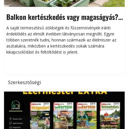
Balkon kertészkedés vagy magaságyás?
Helytakarékos kertészkedés
A saját termesztésű zöldségek és fűszernövények iránti
érdeklődés az elmúlt években látványosan megnőtt. Egyre
többen szeretnék tudni, honnan származik az élelmiszer az
l
asztalukra, miközben a kertészkedés sokak számára
kikapcsolódást és feltöltődést is jelent.
é
d
Szerkesztőségi