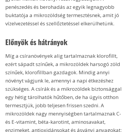
penészedés és berohadás az egyik legnagyobb 
buktatója a mikrozöldség termesztésnek, amit jó 
vízelvezetéssel és szellőztetéssel elkerülhetünk.
Előnyök és hátrányok
Míg a csíranövények alig tartalmaznak klorofillt, 
ezért sápadt színűek, a mikrozöldek harsogó zöld 
színűek, klorofillban gazdagok. Mindig annyi 
növényt vágjunk le, amennyi a napi étkezéshez 
szükséges. A csírák és a mikrozöldek biztonsággal 
egy hétig tárolhatók hűtőben, de ha úgyis otthon 
termesztjük, jobb teljesen frissen szedni. A 
mikrozöldek nagy mennyiségben tartalmaznak C- 
és E-vitamint, béta-karotint, aminosavakat, 
enzimeket, antioxidánsokat és ásványi anyagokat: 