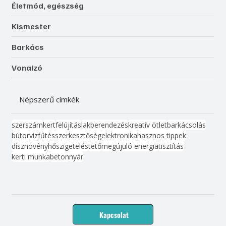
Életmód, egészség
Kismester
Barkács
Vonalzó
Népszerű címkék
szerszám
kert
felújítás
lakberendezés
kreatív ötlet
barkácsolás
bútor
víz
fűtés
szerkesztőség
elektronika
hasznos tippek
dísznövény
hőszigetelés
tető
megújuló energia
tisztítás
kerti munka
beton
nyár
Kapcsolat