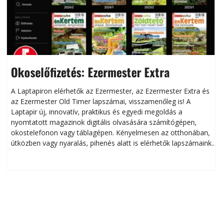
Okoselőfizetés: Ezermester Extra
A Laptapiron elérhetők az Ezermester, az Ezermester Extra és
az Ezermester Old Timer lapszámai, visszamenőleg is! A
Laptapir új, innovatív, praktikus és egyedi megoldás a
L
nyomtatott magazinok digitális olvasására számítógépen,
okostelefonon vagy táblagépen. Kényelmesen az otthonában,
útközben vagy nyaralás, pihenés alatt is elérhetők lapszámaink.
ú
Bárhol, bármikor, akár külföldön élve vagy dolgozva is
B
olvashatók az Ezermester lapszámai. A Laptapir kényelmes
megoldás, mert: – t