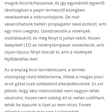
magok kicsírázhassanak, és így egymástól egyenlő 
távolságban e papír termesztő közegben 
nevelkednek a mikrozöldjeink. De már 
vásárolhatunk beltéri propagator nevű eszközt, ami 
egy mini üvegház. Gondoskodik a növények 
vízellátásáról, és még fényt is juttat nekik, hiszen 
beépített LED-es növénylámpával rendelkezik, ami 
olyan típusú fényt bocsát ki, ami a növények 
fejlődéséhez kell.
Az aránylag kicsi terméshozam, a termés 
viszonylag rövid élettartama, illetve a magas piaci 
áruk gátat szab széleskörű elterjedésüknek. Ez azt 
jelenti, hogy kész mikrozöldet nem nagyon lehet 
vásárolni, hiszen nem sokáig áll el, nehéz szállítani, 
tehát ha kapunk is ilyet az nem olcsó. Ennek 
ellenére vannak már erre szakosodott 