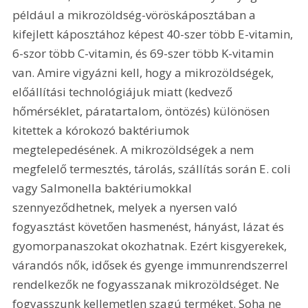
például a mikrozöldség-vöröskáposztában a 
kifejlett káposztá­hoz képest 40-szer több E-vitamin, 
6-szor több C-vitamin, és 69-szer több K-vitamin 
van. Amire vigyázni kell, hogy a mikrozöldségek, 
előállítási technológiájuk miatt (kedvező 
hőmérséklet, páratartalom, öntözés) különösen 
kitettek a kórokozó baktériumok 
megtelepedésének. A mikrozöldségek a nem 
megfelelő termesztés, tárolás, szállítás során E. coli 
vagy Salmonella baktériumokkal 
szennyeződhetnek, melyek a nyersen való 
fogyasztást követően hasmenést, hányást, lázat és 
gyomorpanaszokat okozhatnak. Ezért kisgyerekek, 
várandós nők, idősek és gyenge immunrendszerrel 
rendelkezők ne fogyasszanak mikrozöldséget. Ne 
fogyasszunk kellemetlen szagú terméket. Soha ne 