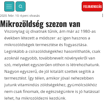
FELIRATKOZÁS
2020. febr. 10.
4 perc olvasás
Mikrozöldség szezon van
Viszonylag új divatnak tűnik, ám már az 1980-as 
években létezett a módszer: az igen hasznos a 
mikrozöldségek termesztése és fogyasztása. 
Leginkább a csírazöldségekhez hasonlíthatók, csak 
azoknál nagyobb, továbbnevelt növényekről van 
szó, melyeket egyszerűen otthon is létrehozhatunk. 
Nagyon egyszerű, de jól kitalált szettek segítik a 
termesztést. Így télen, amikor jóval nehezebben 
jutunk vitamindús zöldségekhez, gyümölcsökhöz 
nem csak finomak, de egészségünkre is jó hatással 
lehet, ha mikrozöldezni kezdünk.